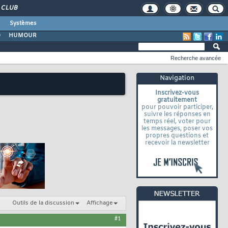
CLUB
Systèmes
O
HUMOUR
Recherche avancée
Navigation
Inscrivez-vous
gratuitement
pour pouvoir participer,
suivre les réponses en
temps réel, voter pour
les messages, poser vos
propres questions et
recevoir la newsletter
Outils de la discussion
Affichage
#1