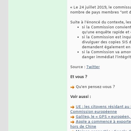
« Le 24 juillet 2019, le commiss
nombre de pays membres “ont d
Suite à l’énoncé du contexte, le
si la Commission convient 
qu’une enquête rapide et d
si la Commission est inqui
divulguer des copies SIS 
demandent également en q
si la Commission va amorc
danger immédiat l'intégri
Source :
Twitter
Et vous ?
Qu'en pensez-vous ?
Voir aussi :
UE : les citoyens résidant a
Commission européenne
Galileo, le « GPS » européen
Apple a commencé à exporter 
hors de Chine