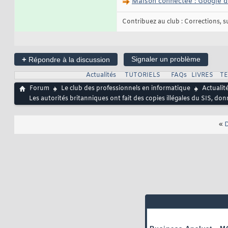
Maison connectée : Google d
Contribuez au club : Corrections, sug
+
Signaler un problème
Répondre à la discussion
Actualités
TUTORIELS
FAQs
LIVRES
T
Forum
Le club des professionnels en informatique
Actualit
Les autorités britanniques ont fait des copies illégales du SIS, d
«
D