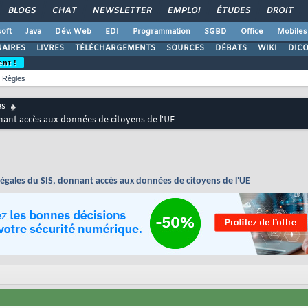
BLOGS
CHAT
NEWSLETTER
EMPLOI
ÉTUDES
DROIT
oft
Java
Dév. Web
EDI
Programmation
SGBD
Office
Mobiles
AIRES
LIVRES
TÉLÉCHARGEMENTS
SOURCES
DÉBATS
WIKI
DIC
ent !
Règles
és
onnant accès aux données de citoyens de l'UE
illégales du SIS, donnant accès aux données de citoyens de l'UE