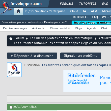
FORUMS
TUTORIELS
FAQ
DI/DSI Solutions d'entreprise
Cloud
IA
ALM
Micros
TUTORIELS
FAQ
WEBIN
Vous n'êtes pas encore inscrit sur Developpez.com ?
Inscrivez-vous gratuitem
Derniers messages
Actions
Réseau social
Blogs
Agenda
Chat
Forum
Le club des professionnels en informatique
Actualit
Les autorités britanniques ont fait des copies illégales du SIS, d
+
Signaler un problème
Répondre à la discussion
Discussion :
Les autorités britanniques ont fait des copies 
26/07/2019,
16h05