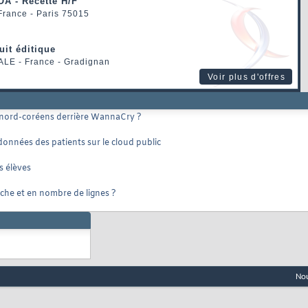
OA - Recette H/F
 France - Paris 75015
uit éditique
ALE
- France - Gradignan
Voir plus d'offres
s nord-coréens derrière WannaCry ?
 données des patients sur le cloud public
s élèves
erche et en nombre de lignes ?
Nou