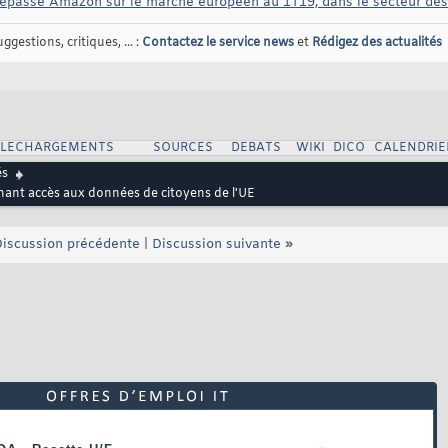
épasse Amazon sur le marché européen au 1T19, dans le secteur des 
gestions, critiques, ... :
Contactez le service news
et
Rédigez des actualités
ELECHARGEMENTS
SOURCES
DEBATS
WIKI
DICO
CALENDRIE
és
onnant accès aux données de citoyens de l'UE
iscussion précédente
|
Discussion suivante
»