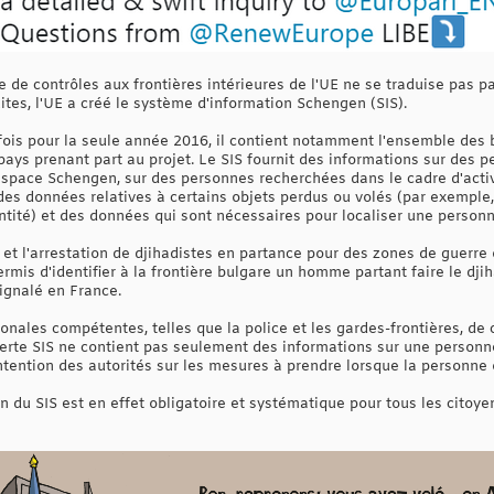
e de contrôles aux frontières intérieures de l'UE ne se traduise pas pa
tes, l'UE a créé le système d'information Schengen (SIS).
 fois pour la seule année 2016, il contient notamment l'ensemble des 
pays prenant part au projet. Le SIS fournit des informations sur des pe
'espace Schengen, sur des personnes recherchées dans le cadre d'activ
des données relatives à certains objets perdus ou volés (par exemple,
tité) et des données qui sont nécessaires pour localiser une personne
 et l'arrestation de djihadistes en partance pour des zones de guerre o
permis d'identifier à la frontière bulgare un homme partant faire le d
ignalé en France.
onales compétentes, telles que la police et les gardes-frontières, de 
erte SIS ne contient pas seulement des informations sur une personne
ntention des autorités sur les mesures à prendre lorsque la personne o
on du SIS est en effet obligatoire et systématique pour tous les cito