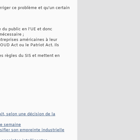
rriger ce problème et qu’un certain
e du public en l’UE et donc
nécessaire ;
ntreprises américaines à leur
OUD Act ou le Patriot Act. Ils
es règles du SIS et mettent en
t, selon une décision de la
une semaine
ifier son empreinte industrielle