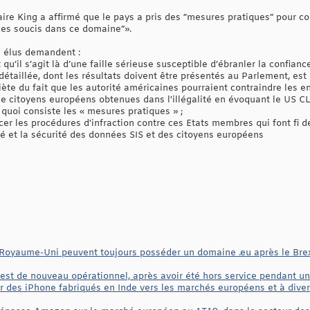
aire King a affirmé que le pays a pris des “mesures pratiques” pour co
es soucis dans ce domaine”».
s élus demandent :
qu’il s’agit là d’une faille sérieuse susceptible d’ébranler la confianc
étaillée, dont les résultats doivent être présentés au Parlement, est 
ète du fait que les autorité américaines pourraient contraindre les e
de citoyens européens obtenues dans l'illégalité en évoquant le US CL
uoi consiste les « mesures pratiques » ;
er les procédures d'infraction contre ces Etats membres qui font fi d
té et la sécurité des données SIS et des citoyens européens
u Royaume-Uni peuvent toujours posséder un domaine .eu après le Brexi
, est de nouveau opérationnel, après avoir été hors service pendant 
des iPhone fabriqués en Inde vers les marchés européens et à divers