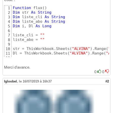
Function
 flux
(
)
1
Dim
 str 
As
String
2
Dim
 liste_cli 
As
String
3
Dim
 liste_abo 
As
String
4
Dim
 i, Dl 
As
Long
5
6
liste_cli = 
""
7
liste_abo = 
""
8
9
str = ThisWorkbook.Sheets
(
"ALVINA"
)
.Range
(
"A
10
Dl = ThisWorkbook.Sheets
(
"ALVINA"
)
.Range
(
"A"
11
12
For
 cpt = Dl 
To
2
Step
-1
13
14
Merci d'avance.
liste_cli = 
(
"'"
 & Cell.Offset
(
0
, 
1
)
 & 
"'"
 &
15
0
0
16
Next
 cpt
17
Igloobel
,
le 16/07/2019 à 16h37
#2