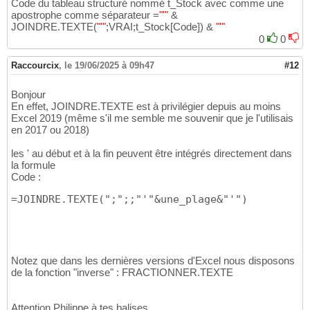
Code du tableau structuré nommé t_Stock avec comme une
apostrophe comme séparateur =
"'"
&
JOINDRE.TEXTE
(
"'"
;VRAI;t_Stock
[
Code
]
)
&
"'"
0
0
Raccourcix
,
le 19/06/2025 à 09h47
#12
Bonjour
En effet, JOINDRE.TEXTE est à privilégier depuis au moins
Excel 2019 (même s'il me semble me souvenir que je l'utilisais
en 2017 ou 2018)
les ' au début et à la fin peuvent être intégrés directement dans
la formule
Code :
=JOINDRE.TEXTE(";";;"'"&une_plage&"'")
Notez que dans les dernières versions d'Excel nous disposons
de la fonction "inverse" : FRACTIONNER.TEXTE
Attention Philippe à tes balises.