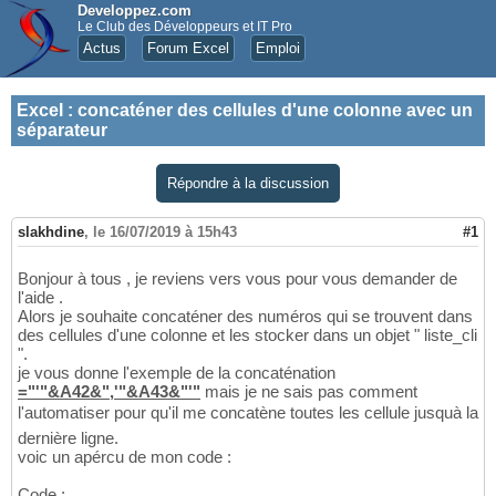
Developpez.com
Le Club des Développeurs et IT Pro
Actus
Forum Excel
Emploi
Excel
:
concaténer des cellules d'une colonne avec un
séparateur
Répondre à la discussion
slakhdine
,
le 16/07/2019 à 15h43
#1
Bonjour à tous , je reviens vers vous pour vous demander de
l'aide .
Alors je souhaite concaténer des numéros qui se trouvent dans
des cellules d'une colonne et les stocker dans un objet " liste_cli
".
je vous donne l'exemple de la concaténation
="'"&A42&",'"&A43&"'"
mais je ne sais pas comment
l'automatiser pour qu'il me concatène toutes les cellule jusquà la
dernière ligne.
voic un apércu de mon code :
Code :