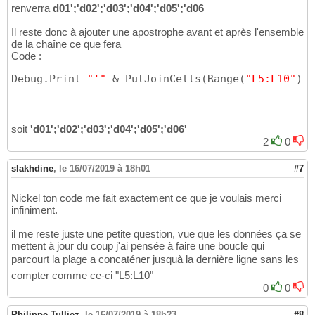
renverra
d01';'d02';'d03';'d04';'d05';'d06
Il reste donc à ajouter une apostrophe avant et après l'ensemble
de la chaîne ce que fera
Code :
Debug.Print 
"'"
 & PutJoinCells
(
Range
(
"L5:L10"
)
, 
soit
'd01';'d02';'d03';'d04';'d05';'d06'
2
0
slakhdine
,
le 16/07/2019 à 18h01
#7
Nickel ton code me fait exactement ce que je voulais merci
infiniment.
il me reste juste une petite question, vue que les données ça se
mettent à jour du coup j'ai pensée à faire une boucle qui
parcourt la plage a concaténer jusquà la dernière ligne sans les
compter comme ce-ci "L5:L10"
0
0
Philippe Tulliez
,
le 16/07/2019 à 18h23
#8