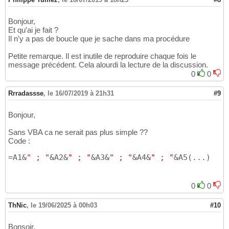
Bonjour,
Et qu'ai je fait ?
Il n'y a pas de boucle que je sache dans ma procédure
Petite remarque. Il est inutile de reproduire chaque fois le
message précédent. Cela alourdi la lecture de la discussion.
0
0
Rrradassse
,
le 16/07/2019 à 21h31
#9
Bonjour,
Sans VBA ca ne serait pas plus simple ??
Code :
=A1&
" ; "
&A2&
" ; "
&A3&
" ; "
&A4&
" ; "
&A5
(
...
)
0
0
ThNic
,
le 19/06/2025 à 00h03
#10
Bonsoir,