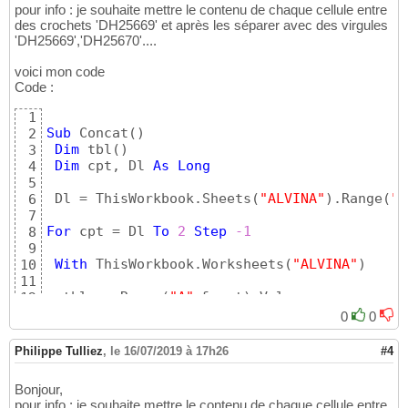
pour info : je souhaite mettre le contenu de chaque cellule entre
des crochets 'DH25669' et après les séparer avec des virgules
'DH25669','DH25670'....
voici mon code
Code :
1
Sub
 Concat
(
)
2
Dim
 tbl
(
)
3
Dim
 cpt, Dl 
As
Long
4
5
 Dl = ThisWorkbook.Sheets
(
"ALVINA"
)
.Range
(
"A
6
7
For
 cpt = Dl 
To
2
Step
-1
8
9
With
 ThisWorkbook.Worksheets
(
"ALVINA"
)
10
11
  tbl = .Range
(
"A"
 & cpt
)
.Value

12
  .Range
(
"M2"
)
 = 
Join
(
Application.Transpose
(
13
0
0
14
End
With
15
Philippe Tulliez
,
le 16/07/2019 à 17h26
#4
Next
16
End
Sub
17
Bonjour,
pour info : je souhaite mettre le contenu de chaque cellule entre