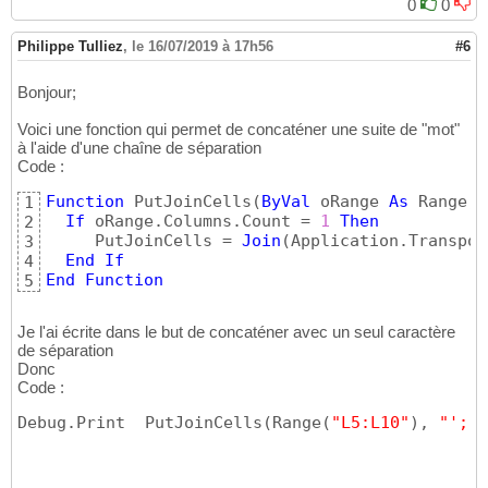
0
0
Philippe Tulliez
,
le 16/07/2019 à 17h56
#6
Bonjour;
Voici une fonction qui permet de concaténer une suite de "mot"
à l'aide d'une chaîne de séparation
Code :
Function
 PutJoinCells
(
ByVal
 oRange 
As
 Range, 
1
If
 oRange.Columns.Count = 
1
Then
2
     PutJoinCells = 
Join
(
Application.Transpos
3
End
If
4
End
Function
5
Je l'ai écrite dans le but de concaténer avec un seul caractère
de séparation
Donc
Code :
Debug.Print  PutJoinCells
(
Range
(
"L5:L10"
)
, 
"';'"