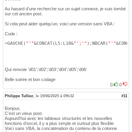
Au hasard d'une recherche sur un sujet connexe, je suis tombé
sur cet ancien post.
Si cela peut aider quelqu'un, voici une version sans VBA :
Code :
=GAUCHE
(
"'"
&CONCAT
(
L5:L10&
"';'"
)
;NBCAR
(
"'"
&CONCA
Qui renvoie 'd01';'d02';'d03';'d04';'d05';'d06'
Belle soirée et bon codage
0
0
Philippe Tulliez
,
le 19/06/2025 à 09h32
#11
Bonjour,
C'est un vieux post.
Aujourd'hui avec les tableaux structurés et les nouvelles
fonctions d'excel, il y a plus simple et surtout plus flexible
Voici sans VBA, la concaténation du contenu de la colonne