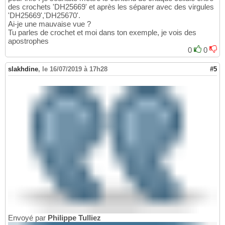
des crochets 'DH25669' et après les séparer avec des virgules
'DH25669','DH25670'.
Ai-je une mauvaise vue ?
Tu parles de crochet et moi dans ton exemple, je vois des
apostrophes
0
0
slakhdine
,
le 16/07/2019 à 17h28
#5
Envoyé par
Philippe Tulliez