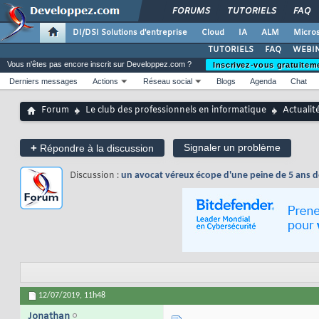
FORUMS
TUTORIELS
FAQ
DI/DSI Solutions d'entreprise
Cloud
IA
ALM
Micros
TUTORIELS
FAQ
WEBIN
Vous n'êtes pas encore inscrit sur Developpez.com ?
Inscrivez-vous gratuitem
Derniers messages
Actions
Réseau social
Blogs
Agenda
Chat
Forum
Le club des professionnels en informatique
Actualit
+
Signaler un problème
Répondre à la discussion
Discussion :
un avocat véreux écope d'une peine de 5 ans d
12/07/2019,
11h48
Jonathan