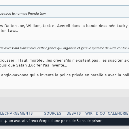
nue sous le nom de Prenda Law
res Dalton Joe, William, Jack et Averell dans la bande dessinée Lucky
lton Law...
ndé avec Paul Hansmeier, cette agence qui organise et gère le système de lutte contre
ousser ,il faut, morbleu ,les créer s'ils n'existent pas , les susciter ,
puis que Satan ,Lucifer l'as inventé...
é anglo-saxonne qui a inventé la police privée en parallèle avec la pol
ELECHARGEMENTS
SOURCES
DEBATS
WIKI
DICO
CALENDRIE
és
un avocat véreux écope d'une peine de 5 ans de prison