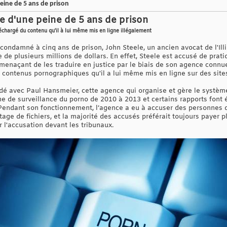
ine de 5 ans de prison
 d'une peine de 5 ans de prison
échargé du contenu qu'il à lui même mis en ligne illégalement
 condamné à cinq ans de prison, John Steele, un ancien avocat de l'Ill
de plusieurs millions de dollars. En effet, Steele est accusé de pratiq
 menaçant de les traduire en justice par le biais de son agence conn
s contenus pornographiques qu'il a lui même mis en ligne sur des site
ndé avec Paul Hansmeier, cette agence qui organise et gère le système
de surveillance du porno de 2010 à 2013 et certains rapports font ét
e. Pendant son fonctionnement, l’agence a eu à accuser des personnes 
age de fichiers, et la majorité des accusés préférait toujours payer pl
r l'accusation devant les tribunaux.