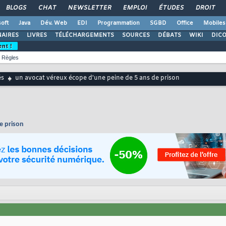
BLOGS
CHAT
NEWSLETTER
EMPLOI
ÉTUDES
DROIT
oft
Java
Dév. Web
EDI
Programmation
SGBD
Office
Mobiles
AIRES
LIVRES
TÉLÉCHARGEMENTS
SOURCES
DÉBATS
WIKI
DIC
ent !
Règles
és
un avocat véreux écope d'une peine de 5 ans de prison
e prison