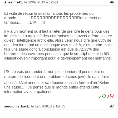
Anselme45
,
le 12/07/2019 à 12h11
#6
Et voilà de retour la solution à tous les problèmes du
monde............. RRRRRRRRRRRRRRRRRroulement de
tambour.......... L'IA!!!!!!!!
Il y a un moment où il faut arrêter de prendre le gens pour des
imbéciles: La majorité des entreprises ne savent même pas ce
qu'est l'intelligence artificielle, alors venir nous dire que 69% de
ces dernières ont un quelconque avis sur l'IA, c'est comme si je
fais une étude dont la conclusion est que le 72,33% des
hommes des cavernes pensaient que le smartphone et la 5G
allaient devenir important pour le développement de l'humanité!
PS: Je vais demander à mon petit dernier s'il pense être en
mesure de résoudre ses problème dacnés juvénile sans faire
appel à l'IA et annoncer sa réponse sous la forme d'un "Selon
une étude...". Je pense que le monde entier attend cette
information avec impatience...
6
0
sergio_is_back
,
le 12/07/2019 à 12h35
#7