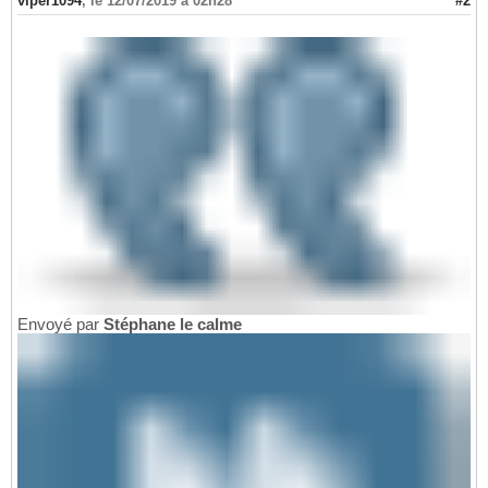
viper1094
,
le 12/07/2019 à 02h28
#2
Envoyé par
Stéphane le calme