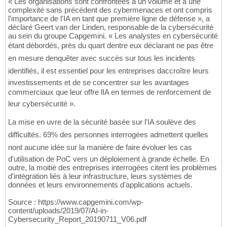
« Les organisations sont confrontées à un volume et à une
complexité sans précédent des cybermenaces et ont compris
l'importance de l'IA en tant que première ligne de défense », a
déclaré Geert van der Linden, responsable de la cybersécurité
au sein du groupe Capgemini. « Les analystes en cybersécurité
étant débordés, près du quart dentre eux déclarant ne pas être
en mesure denquêter avec succès sur tous les incidents
identifiés, il est essentiel pour les entreprises daccroître leurs
investissements et de se concentrer sur les avantages
commerciaux que leur offre lIA en termes de renforcement de
leur cybersécurité ».
La mise en uvre de la sécurité basée sur l'IA soulève des
difficultés. 69% des personnes interrogées admettent quelles
nont aucune idée sur la manière de faire évoluer les cas
d'utilisation de PoC vers un déploiement à grande échelle. En
outre, la moitié des entreprises interrogées citent les problèmes
d'intégration liés à leur infrastructure, leurs systèmes de
données et leurs environnements d'applications actuels.
Source : https://www.capgemini.com/wp-
content/uploads/2019/07/AI-in-
Cybersecurity_Report_20190711_V06.pdf