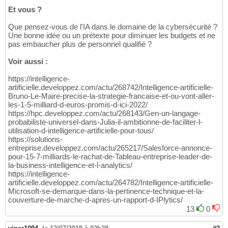
Et vous ?
Que pensez-vous de l'IA dans le domaine de la cybersécurité ?
Une bonne idée ou un prétexte pour diminuer les budgets et ne
pas embaucher plus de personnel qualifié ?
Voir aussi :
https://intelligence-
artificielle.developpez.com/actu/268742/Intelligence-artificielle-
Bruno-Le-Maire-precise-la-strategie-francaise-et-ou-vont-aller-
les-1-5-milliard-d-euros-promis-d-ici-2022/
https://hpc.developpez.com/actu/268143/Gen-un-langage-
probabiliste-universel-dans-Julia-il-ambitionne-de-faciliter-l-
utilisation-d-intelligence-artificielle-pour-tous/
https://solutions-
entreprise.developpez.com/actu/265217/Salesforce-annonce-
pour-15-7-milliards-le-rachat-de-Tableau-entreprise-leader-de-
la-business-intelligence-et-l-analytics/
https://intelligence-
artificielle.developpez.com/actu/264782/Intelligence-artificielle-
Microsoft-se-demarque-dans-la-pertinence-technique-et-la-
couverture-de-marche-d-apres-un-rapport-d-IPlytics/
13
0