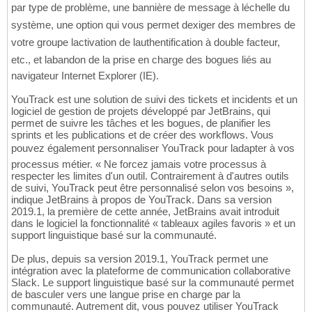
par type de problème, une bannière de message à léchelle du
système, une option qui vous permet dexiger des membres de
votre groupe lactivation de lauthentification à double facteur,
etc., et labandon de la prise en charge des bogues liés au
navigateur Internet Explorer (IE).
YouTrack est une solution de suivi des tickets et incidents et un
logiciel de gestion de projets développé par JetBrains, qui
permet de suivre les tâches et les bogues, de planifier les
sprints et les publications et de créer des workflows. Vous
pouvez également personnaliser YouTrack pour ladapter à vos
processus métier. « Ne forcez jamais votre processus à
respecter les limites d'un outil. Contrairement à d'autres outils
de suivi, YouTrack peut être personnalisé selon vos besoins »,
indique JetBrains à propos de YouTrack. Dans sa version
2019.1, la première de cette année, JetBrains avait introduit
dans le logiciel la fonctionnalité « tableaux agiles favoris » et un
support linguistique basé sur la communauté.
De plus, depuis sa version 2019.1, YouTrack permet une
intégration avec la plateforme de communication collaborative
Slack. Le support linguistique basé sur la communauté permet
de basculer vers une langue prise en charge par la
communauté. Autrement dit, vous pouvez utiliser YouTrack