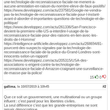
une-technologie-de-reconnaissance-faciale-ne-menent-a-
aucune-arrestation-en-raison-du-nombre-eleve-de-faux-positifs/
https://www.developpez.com/actu/237581/Google-ne-vendra-
pas-la-technologie-de-reconnaissance-faciale-pour-l-instant-
avant-d-aborder-d-importantes-questions-de-technologie-et-de-
politique/
https://www.developpez.com/actu/261336/San-Francisco-
devient-la-premiere-ville-US-a-interdire-l-usage-de-la-
reconnaissance-faciale-pour-des-raisons-en-lien-avec-les-
droits-de-l-Homme/
https://intelligence-artificielle.developpez.com/actu/268694/81-
pourcent-des-suspects-signales-par-la-technologie-de-
reconnaissance-faciale-de-la-police-du-Grand-Londres-sont-
innocents-selon-un-rapport/
https://www.developpez.com/actu/205315/USA-des-
associations-s-erigent-contre-la-technologie-de-
reconnaissance-faciale-d-Amazon-craignant-une-surveillance-
de-masse-par-la-police/
15
0
gallima
,
le 10/07/2019 à 10h45
#2
Que ce soit un gouvernement, une multinational ou un groupe
influent : c'est pareil pour les libertées civiles.
La seul différence c'est que les grande-entreprises ne sont
jamais démocratique.