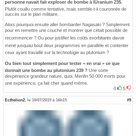
personne navait fait exploser de bombe à lUranium 235
.
Plutôt couillu comme tentative, mais semble-t-il couronnée de
succès sur le plan militaire.
Alors pourquoi ensuite aller bombarder Nagasaki ? Simplement
pour en remettre une couche et montrer que cétait possible de
recommencer ? Ou pour justifier les coûts exorbitants davoir
mené jusquau bout deux programmes en parallèle et contenter
ceux ayant travaillé sur la technologie au plutonium ?
Ou bien tout simplement pour tester « en vrai » ce que
donnait une bombe au plutonium 239 ?
Une sorte
dexpérience grandeur nature, quoi. Menfin 50 000 morts pour
une expérience, ça fait cher quand même.
0
5
Ecthelion2
,
le 10/07/2019 à 16h15
#9