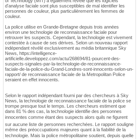
of Technology (MIT) a également révélé que les logiciels
d'analyse faciale sont plus susceptibles de mal identifier les
personnes de couleur, plus particulièrement les femmes de
couleur.
La police utilise en Grande-Bretagne depuis trois années
environ une technologie de reconnaissance faciale pour
retrouver les suspects. Cependant, la technologie est vivement
contestée à cause de ses dérives. Selon un nouveau rapport
indépendant révélé exclusivement au média britannique Sky
News, https://intelligence-
artificielle.developpez.com/actu/268694/81-pourcent-des-
suspects-signales-par-la-technologie-de-reconnaissance-
faciale-de-la-police-du-Grand-Londres-sont-innocents-selon-un-
rapport/ de reconnaissance faciale de la Metropolitan Police
seraient en effet innocents.
Selon le rapport indépendant fourni par des chercheurs à Sky
News, la technologie de reconnaissance faciale de la police se
trompe presque tout le temps. Les chercheurs estiment que
dans 81 % des cas, la technologie identifie des personnes
innocentes comme étant des suspects alors quils ne figurent
sur aucune liste de personnes recherchées. Le rapport souligne
même des préoccupations majeures quant à la fiabilité de la
technologie. Mais la police métropolitaine soutient, depuis quelle