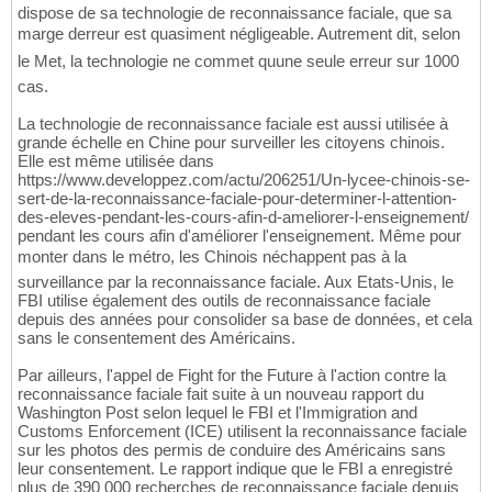
dispose de sa technologie de reconnaissance faciale, que sa
marge derreur est quasiment négligeable. Autrement dit, selon
le Met, la technologie ne commet quune seule erreur sur 1000
cas.
La technologie de reconnaissance faciale est aussi utilisée à
grande échelle en Chine pour surveiller les citoyens chinois.
Elle est même utilisée dans
https://www.developpez.com/actu/206251/Un-lycee-chinois-se-
sert-de-la-reconnaissance-faciale-pour-determiner-l-attention-
des-eleves-pendant-les-cours-afin-d-ameliorer-l-enseignement/
pendant les cours afin d'améliorer l'enseignement. Même pour
monter dans le métro, les Chinois néchappent pas à la
surveillance par la reconnaissance faciale. Aux Etats-Unis, le
FBI utilise également des outils de reconnaissance faciale
depuis des années pour consolider sa base de données, et cela
sans le consentement des Américains.
Par ailleurs, l'appel de Fight for the Future à l'action contre la
reconnaissance faciale fait suite à un nouveau rapport du
Washington Post selon lequel le FBI et l'Immigration and
Customs Enforcement (ICE) utilisent la reconnaissance faciale
sur les photos des permis de conduire des Américains sans
leur consentement. Le rapport indique que le FBI a enregistré
plus de 390 000 recherches de reconnaissance faciale depuis