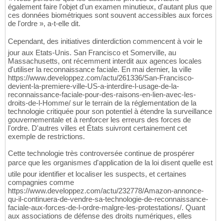
également faire l'objet d'un examen minutieux, d'autant plus que
ces données biométriques sont souvent accessibles aux forces
de l'ordre », a-t-elle dit.
Cependant, des initiatives dinterdiction commencent à voir le
jour aux Etats-Unis. San Francisco et Somerville, au
Massachusetts, ont récemment interdit aux agences locales
d'utiliser la reconnaissance faciale. En mai dernier, la ville
https://www.developpez.com/actu/261336/San-Francisco-
devient-la-premiere-ville-US-a-interdire-l-usage-de-la-
reconnaissance-faciale-pour-des-raisons-en-lien-avec-les-
droits-de-l-Homme/ sur le terrain de la réglementation de la
technologie critiquée pour son potentiel à étendre la surveillance
gouvernementale et à renforcer les erreurs des forces de
l'ordre. D'autres villes et États suivront certainement cet
exemple de restrictions.
Cette technologie très controversée continue de prospérer
parce que les organismes d'application de la loi disent quelle est
utile pour identifier et localiser les suspects, et certaines
compagnies comme
https://www.developpez.com/actu/232778/Amazon-annonce-
qu-il-continuera-de-vendre-sa-technologie-de-reconnaissance-
faciale-aux-forces-de-l-ordre-malgre-les-protestations/. Quant
aux associations de défense des droits numériques, elles