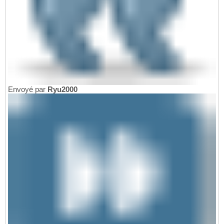
Envoyé par
Ryu2000