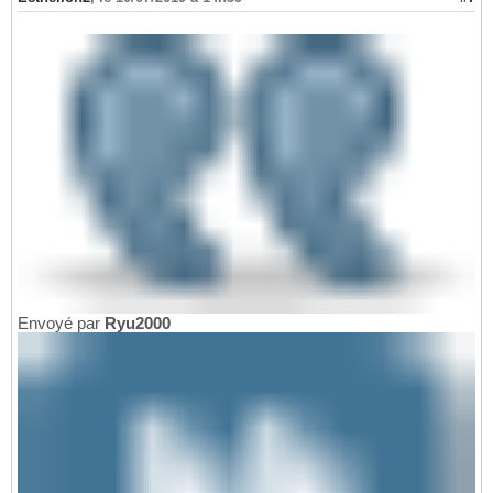
Envoyé par
Ryu2000