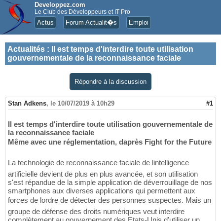
Developpez.com
Le Club des Développeurs et IT Pro
Actus
Forum Actualit�s
Emploi
Actualités
:
Il est temps d'interdire toute utilisation
gouvernementale de la reconnaissance faciale
Répondre à la discussion
Stan Adkens
,
le 10/07/2019 à 10h29
#1
Il est temps d'interdire toute utilisation gouvernementale de
la reconnaissance faciale
Même avec une réglementation, daprès Fight for the Future
La technologie de reconnaissance faciale de lintelligence
artificielle devient de plus en plus avancée, et son utilisation
s'est répandue de la simple application de déverrouillage de nos
smartphones aux diverses applications qui permettent aux
forces de lordre de détecter des personnes suspectes. Mais un
groupe de défense des droits numériques veut interdire
complètement au gouvernement des Etats-Unis d'utiliser un