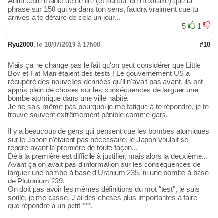
Ahhh cette manie de ne lire (et surtout de n'extraire) que la
phrase sur 150 qui va dans ton sens, faudra vraiment que tu
arrives à te défaire de cela un jour...
5
1
Ryu2000
,
le 10/07/2019 à 17h00
#10
Mais ça ne change pas le fait qu'on peut considérer que Little
Boy et Fat Man étaient des tests ! Le gouvernement US a
récupéré des nouvelles données qu'il n'avait pas avant, ils ont
appris plein de choses sur les conséquences de larguer une
bombe atomique dans une ville habité.
Je ne sais même pas pourquoi je me fatigue à te répondre, je te
trouve souvent extrêmement pénible comme gars.
Il y a beaucoup de gens qui pensent que les bombes atomiques
sur le Japon n'étaient pas nécessaire, le Japon voulait se
rendre avant la première de toute façon...
Déjà la première est difficile à justifier, mais alors la deuxième...
Avant ça on avait pas d'information sur les conséquences de
larguer une bombe à base d'Uranium 235, ni une bombe à base
de Plutonium 239.
On doit pas avoir les mêmes définitions du mot "test", je suis
soûlé, je me casse. J'ai des choses plus importantes à faire
que répondre à un petit ***.