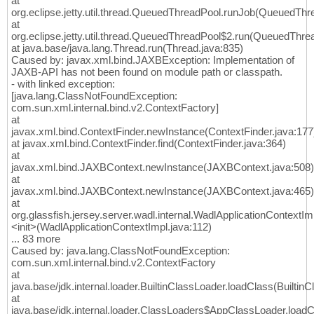
at
org.eclipse.jetty.util.thread.QueuedThreadPool.runJob(QueuedThr
at
org.eclipse.jetty.util.thread.QueuedThreadPool$2.run(QueuedThre
at java.base/java.lang.Thread.run(Thread.java:835)
Caused by: javax.xml.bind.JAXBException: Implementation of
JAXB-API has not been found on module path or classpath.
- with linked exception:
[java.lang.ClassNotFoundException:
com.sun.xml.internal.bind.v2.ContextFactory]
at
javax.xml.bind.ContextFinder.newInstance(ContextFinder.java:177
at javax.xml.bind.ContextFinder.find(ContextFinder.java:364)
at
javax.xml.bind.JAXBContext.newInstance(JAXBContext.java:508)
at
javax.xml.bind.JAXBContext.newInstance(JAXBContext.java:465)
at
org.glassfish.jersey.server.wadl.internal.WadlApplicationContextIm
<init>(WadlApplicationContextImpl.java:112)
... 83 more
Caused by: java.lang.ClassNotFoundException:
com.sun.xml.internal.bind.v2.ContextFactory
at
java.base/jdk.internal.loader.BuiltinClassLoader.loadClass(Builtin
at
java.base/jdk.internal.loader.ClassLoaders$AppClassLoader.load