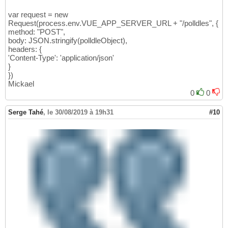
var request = new
Request(process.env.VUE_APP_SERVER_URL + "/polldles", {
method: "POST",
body: JSON.stringify(polldleObject),
headers: {
'Content-Type': 'application/json'
}
})
Mickael
0
0
Serge Tahé
,
le 30/08/2019 à 19h31
#10