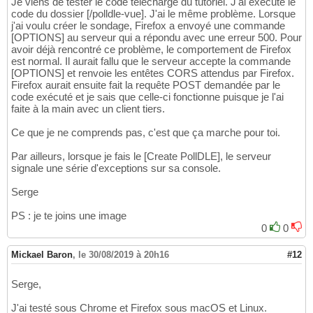
Je viens de tester le code téléchargé du tutoriel. J'ai exécuté le
code du dossier [/polldle-vue]. J'ai le même problème. Lorsque
j'ai voulu créer le sondage, Firefox a envoyé une commande
[OPTIONS] au serveur qui a répondu avec une erreur 500. Pour
avoir déjà rencontré ce problème, le comportement de Firefox
est normal. Il aurait fallu que le serveur accepte la commande
[OPTIONS] et renvoie les entêtes CORS attendus par Firefox.
Firefox aurait ensuite fait la requête POST demandée par le
code exécuté et je sais que celle-ci fonctionne puisque je l'ai
faite à la main avec un client tiers.
Ce que je ne comprends pas, c'est que ça marche pour toi.
Par ailleurs, lorsque je fais le [Create PollDLE], le serveur
signale une série d'exceptions sur sa console.
Serge
PS : je te joins une image
0
0
Mickael Baron
,
le 30/08/2019 à 20h16
#12
Serge,
J'ai testé sous Chrome et Firefox sous macOS et Linux.