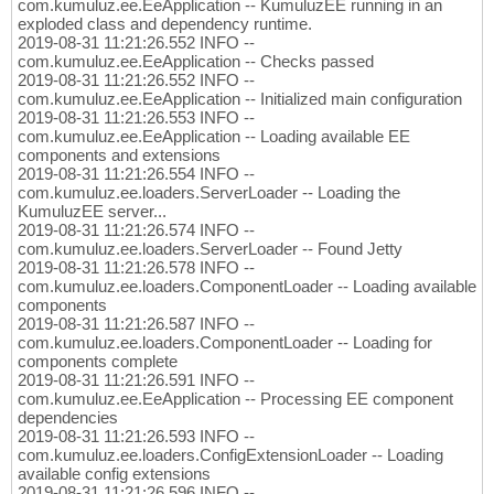
com.kumuluz.ee.EeApplication -- KumuluzEE running in an
exploded class and dependency runtime.
2019-08-31 11:21:26.552 INFO --
com.kumuluz.ee.EeApplication -- Checks passed
2019-08-31 11:21:26.552 INFO --
com.kumuluz.ee.EeApplication -- Initialized main configuration
2019-08-31 11:21:26.553 INFO --
com.kumuluz.ee.EeApplication -- Loading available EE
components and extensions
2019-08-31 11:21:26.554 INFO --
com.kumuluz.ee.loaders.ServerLoader -- Loading the
KumuluzEE server...
2019-08-31 11:21:26.574 INFO --
com.kumuluz.ee.loaders.ServerLoader -- Found Jetty
2019-08-31 11:21:26.578 INFO --
com.kumuluz.ee.loaders.ComponentLoader -- Loading available
components
2019-08-31 11:21:26.587 INFO --
com.kumuluz.ee.loaders.ComponentLoader -- Loading for
components complete
2019-08-31 11:21:26.591 INFO --
com.kumuluz.ee.EeApplication -- Processing EE component
dependencies
2019-08-31 11:21:26.593 INFO --
com.kumuluz.ee.loaders.ConfigExtensionLoader -- Loading
available config extensions
2019-08-31 11:21:26.596 INFO --