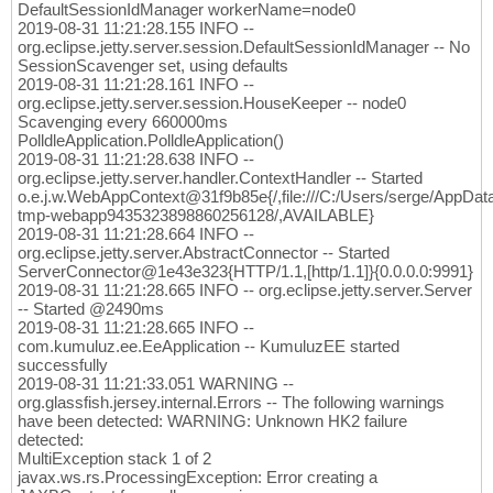
DefaultSessionIdManager workerName=node0
2019-08-31 11:21:28.155 INFO --
org.eclipse.jetty.server.session.DefaultSessionIdManager -- No
SessionScavenger set, using defaults
2019-08-31 11:21:28.161 INFO --
org.eclipse.jetty.server.session.HouseKeeper -- node0
Scavenging every 660000ms
PolldleApplication.PolldleApplication()
2019-08-31 11:21:28.638 INFO --
org.eclipse.jetty.server.handler.ContextHandler -- Started
o.e.j.w.WebAppContext@31f9b85e{/,file:///C:/Users/serge/AppDa
tmp-webapp9435323898860256128/,AVAILABLE}
2019-08-31 11:21:28.664 INFO --
org.eclipse.jetty.server.AbstractConnector -- Started
ServerConnector@1e43e323{HTTP/1.1,[http/1.1]}{0.0.0.0:9991}
2019-08-31 11:21:28.665 INFO -- org.eclipse.jetty.server.Server
-- Started @2490ms
2019-08-31 11:21:28.665 INFO --
com.kumuluz.ee.EeApplication -- KumuluzEE started
successfully
2019-08-31 11:21:33.051 WARNING --
org.glassfish.jersey.internal.Errors -- The following warnings
have been detected: WARNING: Unknown HK2 failure
detected:
MultiException stack 1 of 2
javax.ws.rs.ProcessingException: Error creating a