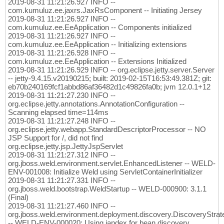
2019-08-31 11:21:26.927 INFO --
com.kumuluz.ee.jaxrs.JaxRsComponent -- Initiating Jersey
2019-08-31 11:21:26.927 INFO --
com.kumuluz.ee.EeApplication -- Components initialized
2019-08-31 11:21:26.927 INFO --
com.kumuluz.ee.EeApplication -- Initializing extensions
2019-08-31 11:21:26.928 INFO --
com.kumuluz.ee.EeApplication -- Extensions Initialized
2019-08-31 11:21:26.929 INFO -- org.eclipse.jetty.server.Server
-- jetty-9.4.15.v20190215; built: 2019-02-15T16:53:49.381Z; git:
eb70b240169fcf1abbd86af36482d1c49826fa0b; jvm 12.0.1+12
2019-08-31 11:21:27.230 INFO --
org.eclipse.jetty.annotations.AnnotationConfiguration --
Scanning elapsed time=114ms
2019-08-31 11:21:27.248 INFO --
org.eclipse.jetty.webapp.StandardDescriptorProcessor -- NO
JSP Support for /, did not find
org.eclipse.jetty.jsp.JettyJspServlet
2019-08-31 11:21:27.312 INFO --
org.jboss.weld.environment.servlet.EnhancedListener -- WELD-
ENV-001008: Initialize Weld using ServletContainerInitializer
2019-08-31 11:21:27.331 INFO --
org.jboss.weld.bootstrap.WeldStartup -- WELD-000900: 3.1.1
(Final)
2019-08-31 11:21:27.460 INFO --
org.jboss.weld.environment.deployment.discovery.DiscoveryStra
-- WELD-ENV-000020: Using jandex for bean discovery