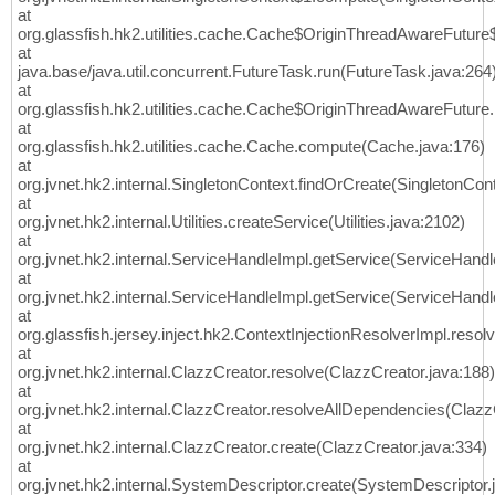
at
org.glassfish.hk2.utilities.cache.Cache$OriginThreadAwareFuture$
at
java.base/java.util.concurrent.FutureTask.run(FutureTask.java:264
at
org.glassfish.hk2.utilities.cache.Cache$OriginThreadAwareFuture
at
org.glassfish.hk2.utilities.cache.Cache.compute(Cache.java:176)
at
org.jvnet.hk2.internal.SingletonContext.findOrCreate(SingletonCont
at
org.jvnet.hk2.internal.Utilities.createService(Utilities.java:2102)
at
org.jvnet.hk2.internal.ServiceHandleImpl.getService(ServiceHandl
at
org.jvnet.hk2.internal.ServiceHandleImpl.getService(ServiceHandl
at
org.glassfish.jersey.inject.hk2.ContextInjectionResolverImpl.reso
at
org.jvnet.hk2.internal.ClazzCreator.resolve(ClazzCreator.java:188)
at
org.jvnet.hk2.internal.ClazzCreator.resolveAllDependencies(Clazz
at
org.jvnet.hk2.internal.ClazzCreator.create(ClazzCreator.java:334)
at
org.jvnet.hk2.internal.SystemDescriptor.create(SystemDescriptor.