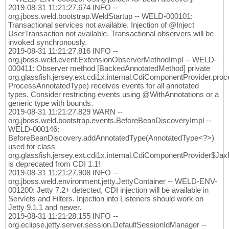
2019-08-31 11:21:27.674 INFO --
org.jboss.weld.bootstrap.WeldStartup -- WELD-000101:
Transactional services not available. Injection of @Inject
UserTransaction not available. Transactional observers will be
invoked synchronously.
2019-08-31 11:21:27.816 INFO --
org.jboss.weld.event.ExtensionObserverMethodImpl -- WELD-
000411: Observer method [BackedAnnotatedMethod] private
org.glassfish.jersey.ext.cdi1x.internal.CdiComponentProvider.
ProcessAnnotatedType) receives events for all annotated
types. Consider restricting events using @WithAnnotations or a
generic type with bounds.
2019-08-31 11:21:27.829 WARN --
org.jboss.weld.bootstrap.events.BeforeBeanDiscoveryImpl --
WELD-000146:
BeforeBeanDiscovery.addAnnotatedType(AnnotatedType<?>)
used for class
org.glassfish.jersey.ext.cdi1x.internal.CdiComponentProvider$
is deprecated from CDI 1.1!
2019-08-31 11:21:27.908 INFO --
org.jboss.weld.environment.jetty.JettyContainer -- WELD-ENV-
001200: Jetty 7.2+ detected, CDI injection will be available in
Servlets and Filters. Injection into Listeners should work on
Jetty 9.1.1 and newer.
2019-08-31 11:21:28.155 INFO --
org.eclipse.jetty.server.session.DefaultSessionIdManager --