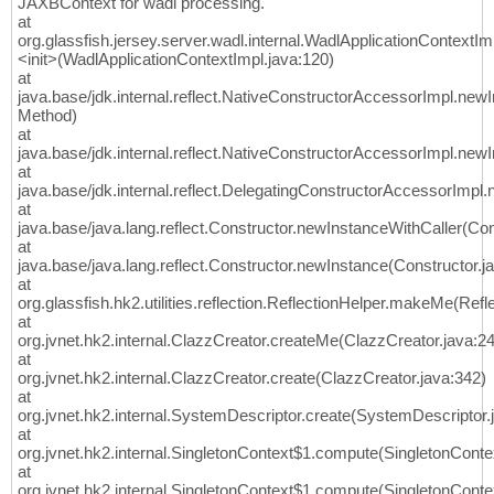
JAXBContext for wadl processing.
at
org.glassfish.jersey.server.wadl.internal.WadlApplicationContextIm
<init>(WadlApplicationContextImpl.java:120)
at
java.base/jdk.internal.reflect.NativeConstructorAccessorImpl.new
Method)
at
java.base/jdk.internal.reflect.NativeConstructorAccessorImpl.ne
at
java.base/jdk.internal.reflect.DelegatingConstructorAccessorImp
at
java.base/java.lang.reflect.Constructor.newInstanceWithCaller(Con
at
java.base/java.lang.reflect.Constructor.newInstance(Constructor.j
at
org.glassfish.hk2.utilities.reflection.ReflectionHelper.makeMe(Refl
at
org.jvnet.hk2.internal.ClazzCreator.createMe(ClazzCreator.java:2
at
org.jvnet.hk2.internal.ClazzCreator.create(ClazzCreator.java:342)
at
org.jvnet.hk2.internal.SystemDescriptor.create(SystemDescriptor.
at
org.jvnet.hk2.internal.SingletonContext$1.compute(SingletonConte
at
org.jvnet.hk2.internal.SingletonContext$1.compute(SingletonConte