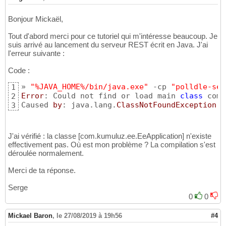
Bonjour Mickaël,
Tout d'abord merci pour ce tutoriel qui m'intéresse beaucoup. Je
suis arrivé au lancement du serveur REST écrit en Java. J'ai
l'erreur suivante :
Code :
» 
"%JAVA_HOME%/bin/java.exe"
 -cp 
"polldle-ser
1
Error
: Could not find or load main 
class
 com.
2
Caused 
by
: java.lang.
ClassNotFoundException
: 
3
J'ai vérifié : la classe [com.kumuluz.ee.EeApplication] n'existe
effectivement pas. Où est mon problème ? La compilation s'est
déroulée normalement.
Merci de ta réponse.
Serge
0
0
Mickael Baron
,
le 27/08/2019 à 19h56
#4