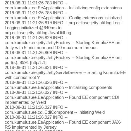
2019-08-31 11:21:26.783 INFO --
com.kumuluz.ee.EeApplication -- Initializing config extensions
2019-08-31 11:21:26.785 INFO --
com.kumuluz.ee.EeApplication -- Config extensions initialized
2019-08-31 11:21:26.819 INFO -- org.eclipse.jetty.util.log.Log --
Logging initialized @640ms to
org.eclipse.jetty.util.log.JavaUtilLog
2019-08-31 11:21:26.829 INFO --
com.kumuluz.ee.jetty.JettyFactory -- Starting KumuluzEE on
Jetty with 5 minimum and 100 maximum threads
2019-08-31 11:21:26.869 INFO --
com.kumuluz.ee.jetty.JettyFactory -- Starting KumuluzEE on
port(s): 9991 [http/1.1]
2019-08-31 11:21:26.921 INFO --
com.kumuluz.ee.jetty.JettyServletServer -- Starting KumuluzEE
with context root '/'
2019-08-31 11:21:26.926 INFO --
com.kumuluz.ee.EeApplication -- Initializing components
2019-08-31 11:21:26.927 INFO --
com.kumuluz.ee.EeApplication -- Found EE component CDI
implemented by Weld
2019-08-31 11:21:26.927 INFO --
com.kumuluz.ee.cdi.CdiComponent -- Initiating Weld
2019-08-31 11:21:26.927 INFO --
com.kumuluz.ee.EeApplication -- Found EE component JAX-
RS implemented by Jersey