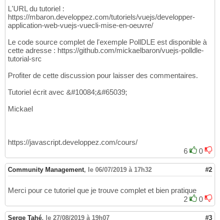
L'URL du tutoriel :
https://mbaron.developpez.com/tutoriels/vuejs/developper-
application-web-vuejs-vuecli-mise-en-oeuvre/
Le code source complet de l'exemple PollDLE est disponible à
cette adresse : https://github.com/mickaelbaron/vuejs-polldle-
tutorial-src
Profiter de cette discussion pour laisser des commentaires.
Tutoriel écrit avec &#10084;&#65039;
Mickael
https://javascript.developpez.com/cours/
6
0
Community Management
,
le 06/07/2019 à 17h32
#2
Merci pour ce tutoriel que je trouve complet et bien pratique
2
0
Serge Tahé
,
le 27/08/2019 à 19h07
#3