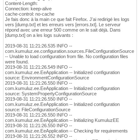
Content-Length:
Connection: keep-alive
cache-control: no-cache
Je fais donc à la main ce que fait Firefox. J'ai redirigé les logs
vers [dump.txt] et les erreurs vers [errors.txt]. Le serveur
répond avec une erreur 500 comme on le sait déjà. Dans
[dump.txt] on a les logs suivants :
2019-08-31 11:21:26.535 INFO --
com.kumuluz.ee.configuration.sources.FileConfigurationSource
-- Unable to load configuration from file. No configuration files
were found.
2019-08-31 11:21:26.549 INFO --
com.kumuluz.ee.EeApplication -- Initialized configuration
source: EnvironmentConfigurationSource
2019-08-31 11:21:26.550 INFO --
com.kumuluz.ee.EeApplication -- Initialized configuration
source: SystemPropertyConfigurationSource
2019-08-31 11:21:26.550 INFO --
com.kumuluz.ee.EeApplication -- Initialized configuration
source: FileConfigurationSource
2019-08-31 11:21:26.550 INFO --
com.kumuluz.ee.EeApplication -- Initializing KumuluzEE
2019-08-31 11:21:26.550 INFO --
com.kumuluz.ee.EeApplication -- Checking for requirements
2019-08-31 11:21:26.552 INFO --