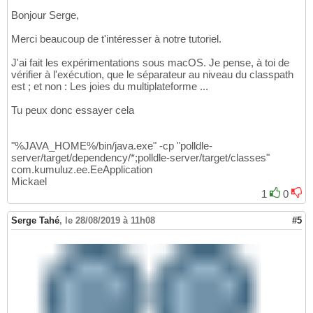
Bonjour Serge,
Merci beaucoup de t'intéresser à notre tutoriel.
J'ai fait les expérimentations sous macOS. Je pense, à toi de
vérifier à l'exécution, que le séparateur au niveau du classpath
est ; et non : Les joies du multiplateforme ...
Tu peux donc essayer cela
"%JAVA_HOME%/bin/java.exe" -cp "polldle-
server/target/dependency/*;polldle-server/target/classes"
com.kumuluz.ee.EeApplication
Mickael
1
0
Serge Tahé
,
le 28/08/2019 à 11h08
#5