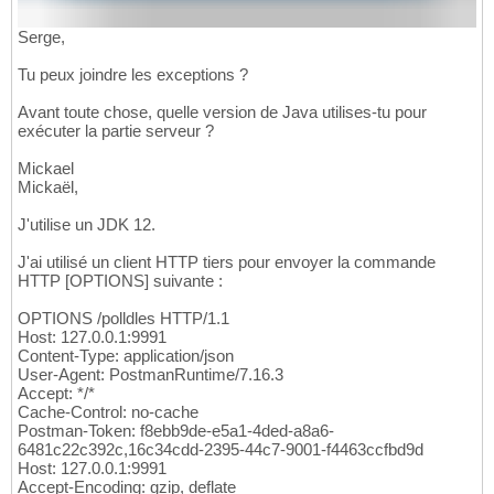
Serge,
Tu peux joindre les exceptions ?
Avant toute chose, quelle version de Java utilises-tu pour
exécuter la partie serveur ?
Mickael
Mickaël,
J'utilise un JDK 12.
J'ai utilisé un client HTTP tiers pour envoyer la commande
HTTP [OPTIONS] suivante :
OPTIONS /polldles HTTP/1.1
Host: 127.0.0.1:9991
Content-Type: application/json
User-Agent: PostmanRuntime/7.16.3
Accept: */*
Cache-Control: no-cache
Postman-Token: f8ebb9de-e5a1-4ded-a8a6-
6481c22c392c,16c34cdd-2395-44c7-9001-f4463ccfbd9d
Host: 127.0.0.1:9991
Accept-Encoding: gzip, deflate