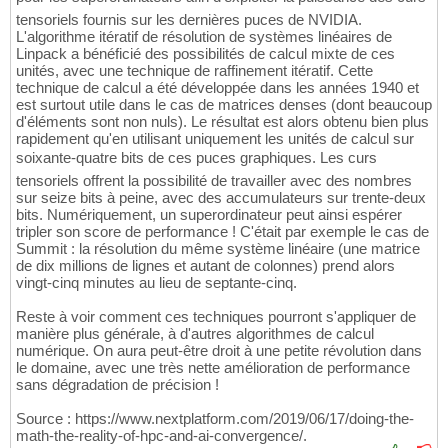
tensoriels fournis sur les dernières puces de NVIDIA.
L'algorithme itératif de résolution de systèmes linéaires de
Linpack a bénéficié des possibilités de calcul mixte de ces
unités, avec une technique de raffinement itératif. Cette
technique de calcul a été développée dans les années 1940 et
est surtout utile dans le cas de matrices denses (dont beaucoup
d'éléments sont non nuls). Le résultat est alors obtenu bien plus
rapidement qu'en utilisant uniquement les unités de calcul sur
soixante-quatre bits de ces puces graphiques. Les curs
tensoriels offrent la possibilité de travailler avec des nombres
sur seize bits à peine, avec des accumulateurs sur trente-deux
bits. Numériquement, un superordinateur peut ainsi espérer
tripler son score de performance ! C'était par exemple le cas de
Summit : la résolution du même système linéaire (une matrice
de dix millions de lignes et autant de colonnes) prend alors
vingt-cinq minutes au lieu de septante-cinq.
Reste à voir comment ces techniques pourront s'appliquer de
manière plus générale, à d'autres algorithmes de calcul
numérique. On aura peut-être droit à une petite révolution dans
le domaine, avec une très nette amélioration de performance
sans dégradation de précision !
Source : https://www.nextplatform.com/2019/06/17/doing-the-
math-the-reality-of-hpc-and-ai-convergence/.