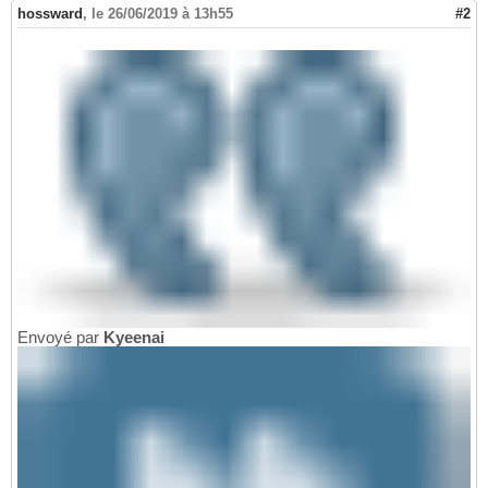
hossward
,
le 26/06/2019 à 13h55
#2
Envoyé par
Kyeenai