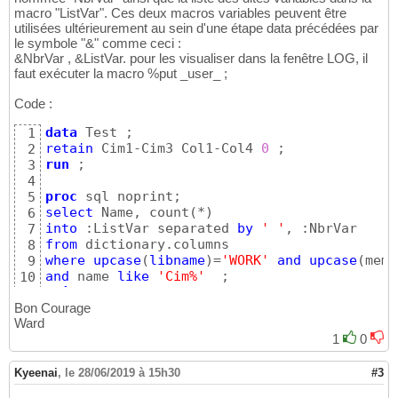
macro "ListVar". Ces deux macros variables peuvent être
utilisées ultérieurement au sein d'une étape data précédées par
le symbole "&" comme ceci :
&NbrVar , &ListVar. pour les visualiser dans la fenêtre LOG, il
faut exécuter la macro %put _user_ ;
Code :
data
1
retain
 Cim1-Cim3 Col1-Col4 
0
2
run
 ;  

3
4
proc 
5
select
 Name, count
(
*
)
6
into
 :ListVar separated 
by
' '
7
from
8
where
upcase
(
libname
)
=
'WORK'
and
upcase
(
memn
9
and
 name 
like
'Cim%'
10
quit
 ; 	
%put
 _user_ ;
11
Bon Courage
Ward
1
0
Kyeenai
,
le 28/06/2019 à 15h30
#3