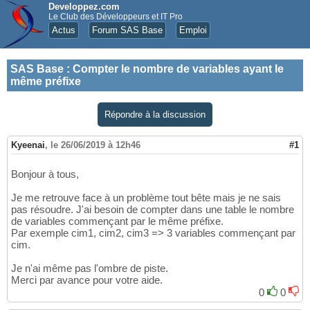
Developpez.com
Le Club des Développeurs et IT Pro
Actus
Forum SAS Base
Emploi
SAS Base
:
Compter le nombre de variables ayant le
même préfixe
Répondre à la discussion
Kyeenai
,
le 26/06/2019 à 12h46
#1
Bonjour à tous,
Je me retrouve face à un problème tout bête mais je ne sais
pas résoudre. J'ai besoin de compter dans une table le nombre
de variables commençant par le même préfixe.
Par exemple cim1, cim2, cim3 => 3 variables commençant par
cim.
Je n'ai même pas l'ombre de piste.
Merci par avance pour votre aide.
0
0