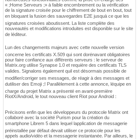
« ;Home Serveurs ;» à faible encombrement ou la vérification
de la signature croisée pour le chiffrement de bout en bout, tout
en bloquant la fusion des sauvegardes E2E jusquà ce que les
signatures croisées aboutissent. La liste complète des
nouveautés et modifications introduites est disponible sur le site
de léditeur.
Lun des changements majeurs avec cette nouvelle version
concerne les certificats X.509 qui sont dorénavant obligatoires
pour faire confiance aux différents serveurs : le serveur de
Matrix.org utilise Synapse 1.0 et requière des certificats TLS
valides. Signalons également quil est désormais possible de
modifier/corriger ses messages, de réagir à des messages et
dutiliser des Emoji ;! Parallèlement à cette annonce, léquipe en
charge du projet Matrix a présenté en avant-première
RiotX/Android, le tout nouveau client Riot pour Android :
Précisons enfin que les développeurs du protocole Matrix ont
collaboré avec la société Purism pour la création du
smartphone Librem 5 dans lequel lapplication de messagerie
préinstallée par défaut devait utiliser ce protocole pour les
appels audio/vidéo et la messagerie instantanée. Par ailleurs, le