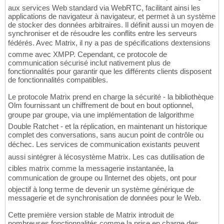
aux services Web standard via WebRTC, facilitant ainsi les
applications de navigateur à navigateur, et permet à un système
de stocker des données arbitraires. Il définit aussi un moyen de
synchroniser et de résoudre les conflits entre les serveurs
fédérés. Avec Matrix, il ny a pas de spécifications dextensions
comme avec XMPP. Cependant, ce protocole de
communication sécurisé inclut nativement plus de
fonctionnalités pour garantir que les différents clients disposent
de fonctionnalités compatibles.
Le protocole Matrix prend en charge la sécurité - la bibliothèque
Olm fournissant un chiffrement de bout en bout optionnel,
groupe par groupe, via une implémentation de lalgorithme
Double Ratchet - et la réplication, en maintenant un historique
complet des conversations, sans aucun point de contrôle ou
déchec. Les services de communication existants peuvent
aussi sintégrer à lécosystème Matrix. Les cas dutilisation de
cibles matrix comme la messagerie instantanée, la
communication de groupe ou lInternet des objets, ont pour
objectif à long terme de devenir un système générique de
messagerie et de synchronisation de données pour le Web.
Cette première version stable de Matrix introduit de
nombreuses fonctionnalités comme la prise en charge des