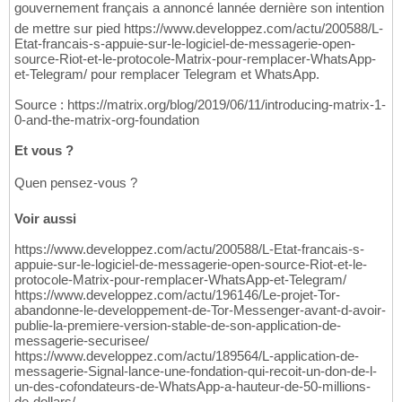
gouvernement français a annoncé lannée dernière son intention
de mettre sur pied https://www.developpez.com/actu/200588/L-
Etat-francais-s-appuie-sur-le-logiciel-de-messagerie-open-
source-Riot-et-le-protocole-Matrix-pour-remplacer-WhatsApp-
et-Telegram/ pour remplacer Telegram et WhatsApp.
Source : https://matrix.org/blog/2019/06/11/introducing-matrix-1-
0-and-the-matrix-org-foundation
Et vous ?
Quen pensez-vous ?
Voir aussi
https://www.developpez.com/actu/200588/L-Etat-francais-s-
appuie-sur-le-logiciel-de-messagerie-open-source-Riot-et-le-
protocole-Matrix-pour-remplacer-WhatsApp-et-Telegram/
https://www.developpez.com/actu/196146/Le-projet-Tor-
abandonne-le-developpement-de-Tor-Messenger-avant-d-avoir-
publie-la-premiere-version-stable-de-son-application-de-
messagerie-securisee/
https://www.developpez.com/actu/189564/L-application-de-
messagerie-Signal-lance-une-fondation-qui-recoit-un-don-de-l-
un-des-cofondateurs-de-WhatsApp-a-hauteur-de-50-millions-
de-dollars/