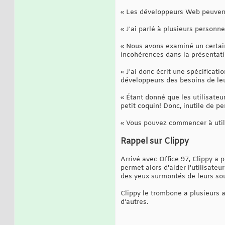
« Les développeurs Web peuvent 
« J'ai parlé à plusieurs person
« Nous avons examiné un certain
incohérences dans la présentatio
« J'ai donc écrit une spécificati
développeurs des besoins de leur
« Étant donné que les utilisateu
petit coquin! Donc, inutile de p
« Vous pouvez commencer à utili
Rappel sur Clippy
Arrivé avec Office 97, Clippy a p
permet alors d'aider l'utilisateu
des yeux surmontés de leurs sou
Clippy le trombone a plusieurs a
d'autres.