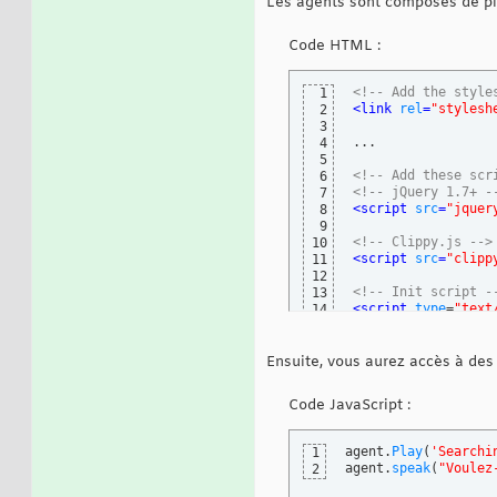
Les agents sont composés de plus
Code HTML :
<!-- Add the style
1
<
link
rel
=
"stylesh
2
3
...

4
5
<!-- Add these scr
6
<!-- jQuery 1.7+ -
7
<
script
src
=
"jquer
8
9
<!-- Clippy.js -->
10
<
script
src
=
"clipp
11
12
<!-- Init script -
13
<script
 type
=
"text
14
    clippy.
load
(
'M
15
// Do anyt
16
        agent.
show
17
Ensuite, vous aurez accès à des 
}
)
18
</script>
19
Code JavaScript :
agent.
Play
(
'Searchi
1
agent.
speak
(
"Voulez
2