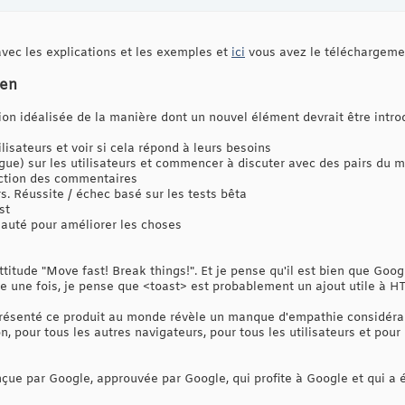
 avec les explications et les exemples et
ici
vous avez le téléchargeme
den
on idéalisée de la manière dont un nouvel élément devrait être introd
lisateurs et voir si cela répond à leurs besoins
gue) sur les utilisateurs et commencer à discuter avec des pairs du m
nction des commentaires
rs. Réussite / échec basé sur les tests bêta
st
auté pour améliorer les choses
ttitude "Move fast! Break things!". Et je pense qu'il est bien que Goo
re une fois, je pense que <toast> est probablement un ajout utile à H
présenté ce produit au monde révèle un manque d'empathie considérab
, pour tous les autres navigateurs, pour tous les utilisateurs et p
çue par Google, approuvée par Google, qui profite à Google et qui a 