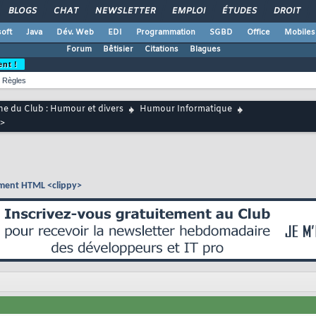
BLOGS
CHAT
NEWSLETTER
EMPLOI
ÉTUDES
DROIT
oft
Java
Dév. Web
EDI
Programmation
SGBD
Office
Mobiles
Forum
Bêtisier
Citations
Blagues
ent !
Règles
ne du Club : Humour et divers
Humour Informatique
y>
lément HTML <clippy>