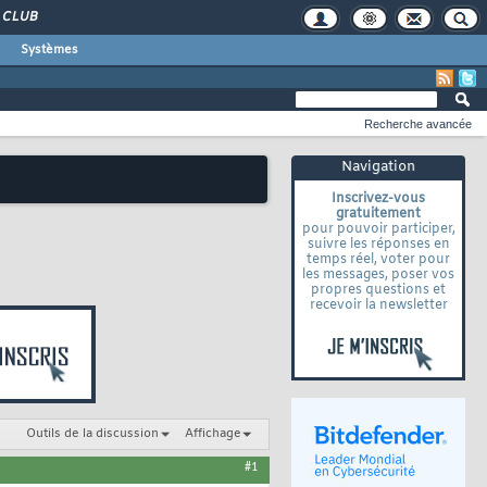
CLUB
Systèmes
Recherche avancée
Navigation
Inscrivez-vous
gratuitement
pour pouvoir participer,
suivre les réponses en
temps réel, voter pour
les messages, poser vos
propres questions et
recevoir la newsletter
Outils de la discussion
Affichage
#1