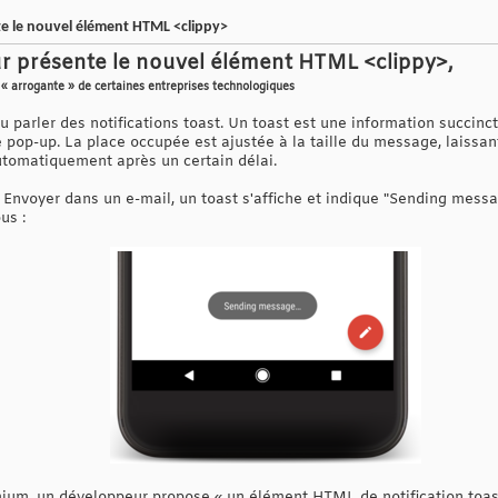
te le nouvel élément HTML <clippy>
ur présente le nouvel élément HTML <clippy>,
s « arrogante » de certaines entreprises technologiques
arler des notifications toast. Un toast est une information succincte
 pop-up. La place occupée est ajustée à la taille du message, laissant 
automatiquement après un certain délai.
r Envoyer dans un e-mail, un toast s'affiche et indique "Sending me
us :
omium, un développeur propose « un élément HTML de notification toast