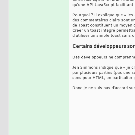
qu’une API JavaScript facilitant 
Pourquoi ? Il explique que « les
des commentaires clairs sont un
de Toast constituent un moyen co
Créer un toast intégré permettr
d'utiliser un simple toast sans 
Certains développeurs son
Des développeurs ne comprennent
Jen Simmons indique que « je c
par plusieurs parties (pas une s
sens pour HTML, en particulier p
Donc je ne suis pas d’accord sur