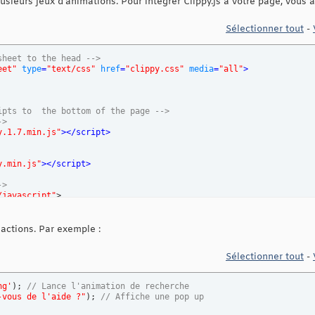
ieurs jeux d'animations. Pour intégrer Clippy.js à votre page, vous 
Sélectionner tout
-
sheet to the head -->
eet"
type
=
"text/css"
href
=
"clippy.css"
media
=
"all"
>
ipts to  the bottom of the page -->
->
y.1.7.min.js"
>
</
script
>
y.min.js"
>
</
script
>
->
/javascript"
>

erlin'
, 
function
(
agent
)
{
hing with the loaded agent
(
)
;

actions. Par exemple :
Sélectionner tout
-
ng'
)
; 
// Lance l'animation de recherche
-vous de l'aide ?"
)
; 
// Affiche une pop up