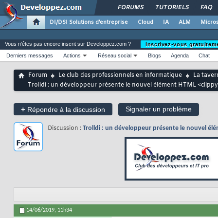
FORUMS
TUTORIELS
FAQ
DI/DSI Solutions d'entreprise
Cloud
IA
ALM
Micros
Vous n'êtes pas encore inscrit sur Developpez.com ?
Inscrivez-vous gratuitem
Derniers messages
Actions
Réseau social
Blogs
Agenda
Chat
Forum
Le club des professionnels en informatique
La taver
Trolldi : un développeur présente le nouvel élément HTML <clipp
+
Signaler un problème
Répondre à la discussion
Discussion :
Trolldi : un développeur présente le nouvel é
14/06/2019,
11h34