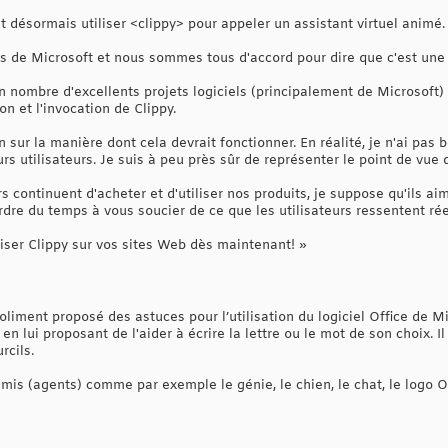
désormais utiliser <clippy> pour appeler un assistant virtuel animé.
nes de Microsoft et nous sommes tous d'accord pour dire que c'est une
 nombre d'excellents projets logiciels (principalement de Microsoft
n et l'invocation de Clippy.
on sur la manière dont cela devrait fonctionner. En réalité, je n'ai pa
s utilisateurs. Je suis à peu près sûr de représenter le point de vue d
rs continuent d'acheter et d'utiliser nos produits, je suppose qu'ils a
erdre du temps à vous soucier de ce que les utilisateurs ressentent ré
ser Clippy sur vos sites Web dès maintenant! »
oliment proposé des astuces pour l’utilisation du logiciel Office de Mi
r en lui proposant de l'aider à écrire la lettre ou le mot de son choix.
rcils.
mis (agents) comme par exemple le génie, le chien, le chat, le logo Off