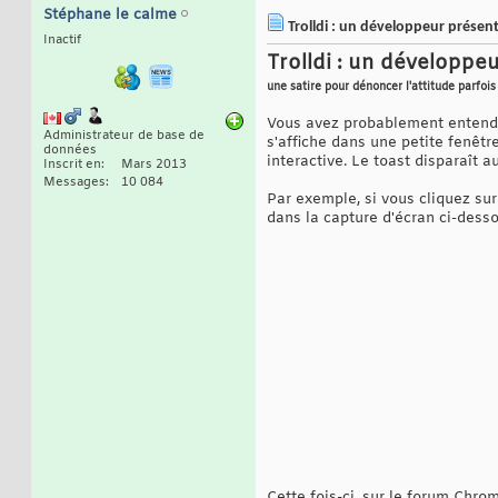
Stéphane le calme
Trolldi : un développeur présen
Inactif
Trolldi : un développe
une satire pour dénoncer l'attitude parfoi
Vous avez probablement entendu p
Administrateur de base de
s'affiche dans une petite fenêtre
données
interactive. Le toast disparaît 
Inscrit en
Mars 2013
Messages
10 084
Par exemple, si vous cliquez su
dans la capture d'écran ci-desso
Cette fois-ci, sur le forum Chr