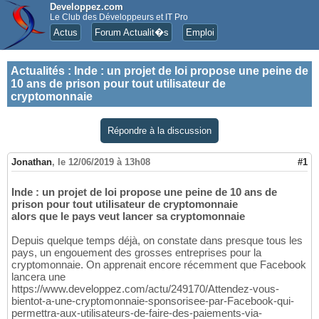
Developpez.com
Le Club des Développeurs et IT Pro
Actus
Forum Actualit�s
Emploi
Actualités
:
Inde : un projet de loi propose une peine de
10 ans de prison pour tout utilisateur de
cryptomonnaie
Répondre à la discussion
Jonathan
,
le 12/06/2019 à 13h08
#1
Inde : un projet de loi propose une peine de 10 ans de
prison pour tout utilisateur de cryptomonnaie
alors que le pays veut lancer sa cryptomonnaie
Depuis quelque temps déjà, on constate dans presque tous les
pays, un engouement des grosses entreprises pour la
cryptomonnaie. On apprenait encore récemment que Facebook
lancera une
https://www.developpez.com/actu/249170/Attendez-vous-
bientot-a-une-cryptomonnaie-sponsorisee-par-Facebook-qui-
permettra-aux-utilisateurs-de-faire-des-paiements-via-