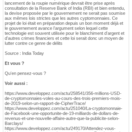
lancement de la roupie numérique devrait être prise après
consultation de la Reserve Bank of India (RBI) et bien entendu,
la devise proposée par le gouvernement ne serait pas soumise
aux mêmes lois strictes que les autres cyptomonnaies. Ce
projet de loi était en préparation depuis un bon moment déjà et
le gouvernement avance l'argument selon lequel cette
technologie est souvent utilisée pour le blanchiment d'argent et
d'autres crimes financiers et cette loi serait donc un moyen de
lutter contre ce genre de délits
Source : India Today
Et vous ?
Qu'en pensez-vous ?
Voir aussi :
https://www.developpez.com/actu/258541/356-millions-USD-
de-cryptomonnaies-voles-au-cours-des-trois-premiers-mois-
de-2019-selon-un-rapport-de-CipherTrace/
https://www.developpez.com/actu/251040/La-cryptomonnaie-
de-Facebook-une-opportunite-de-19-milliards-de-dollars-de-
revenus-et-une-nouvelle-affaire-autre-que-la-publicite-selon-
Barclays/
https://www.developpez.com/actu/249170/Attendez-vous-