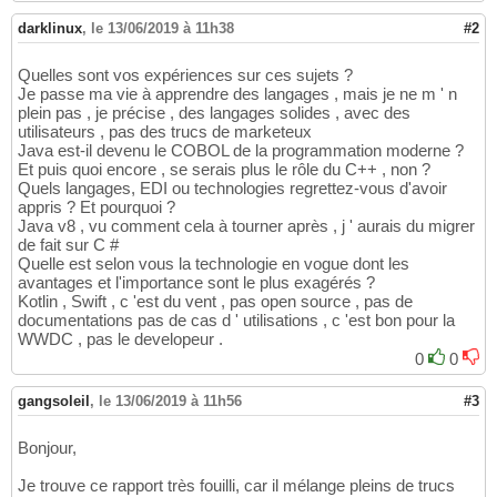
darklinux
,
le 13/06/2019 à 11h38
#2
Quelles sont vos expériences sur ces sujets ?
Je passe ma vie à apprendre des langages , mais je ne m ' n
plein pas , je précise , des langages solides , avec des
utilisateurs , pas des trucs de marketeux
Java est-il devenu le COBOL de la programmation moderne ?
Et puis quoi encore , se serais plus le rôle du C++ , non ?
Quels langages, EDI ou technologies regrettez-vous d'avoir
appris ? Et pourquoi ?
Java v8 , vu comment cela à tourner après , j ' aurais du migrer
de fait sur C #
Quelle est selon vous la technologie en vogue dont les
avantages et l'importance sont le plus exagérés ?
Kotlin , Swift , c 'est du vent , pas open source , pas de
documentations pas de cas d ' utilisations , c 'est bon pour la
WWDC , pas le developeur .
0
0
gangsoleil
,
le 13/06/2019 à 11h56
#3
Bonjour,
Je trouve ce rapport très fouilli, car il mélange pleins de trucs