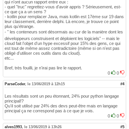
qui n'ont aucun rapport entre eux :
- quel "truc" regrettez-vous d'avoir appris ? Sérieusement, est-
ce que ça a un sens ?
- kotlin pour remplacer Java, mais kotlin est 17ème sur 19 dans
leur classement, derrière delphi. Là encore, je trouve ce point
plus qu'étrange.
- " les conteneurs sont désormais au cur de la manière dont les
développeurs construisent et déploient les logiciels" -- mais le
cloud fait l'objet d'un hype excessif pour 15% des gens, ce qui
est tout de même assez contradictoire (même si on n'est pas
obligé d'utiliser ces outils dans du cloud).
etc...
Bref, très fouilli, je n'irai pas lire le rapport.
0
0
ParseCoder
,
le 13/06/2019 à 12h15
#4
Les résultats sont un peu étonnant, 24% pour python langage
principal!?
Qu'il soit utilisé par 24% des devs peut-être mais en langage
principal ça ne correspond pas à ce que je vois.
0
0
alves1993
,
le 13/06/2019 à 13h26
#5