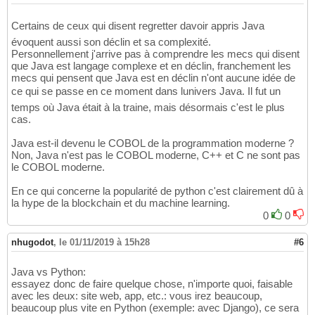
Certains de ceux qui disent regretter davoir appris Java
évoquent aussi son déclin et sa complexité.
Personnellement j'arrive pas à comprendre les mecs qui disent
que Java est langage complexe et en déclin, franchement les
mecs qui pensent que Java est en déclin n'ont aucune idée de
ce qui se passe en ce moment dans lunivers Java. Il fut un
temps où Java était à la traine, mais désormais c'est le plus
cas.
Java est-il devenu le COBOL de la programmation moderne ?
Non, Java n'est pas le COBOL moderne, C++ et C ne sont pas
le COBOL moderne.
En ce qui concerne la popularité de python c'est clairement dû à
la hype de la blockchain et du machine learning.
0
0
nhugodot
,
le 01/11/2019 à 15h28
#6
Java vs Python:
essayez donc de faire quelque chose, n'importe quoi, faisable
avec les deux: site web, app, etc.: vous irez beaucoup,
beaucoup plus vite en Python (exemple: avec Django), ce sera