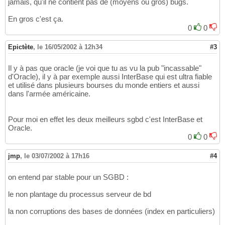
jamais, qu'il ne contient pas de (moyens ou gros) bugs.
En gros c'est ça.
0
0
Epictète
,
le 16/05/2002 à 12h34
#3
Il y à pas que oracle (je voi que tu as vu la pub "incassable"
d'Oracle), il y à par exemple aussi InterBase qui est ultra fiable
et utilisé dans plusieurs bourses du monde entiers et aussi
dans l'armée américaine.
Pour moi en effet les deux meilleurs sgbd c'est InterBase et
Oracle.
0
0
jmp
,
le 03/07/2002 à 17h16
#4
on entend par stable pour un SGBD :
le non plantage du processus serveur de bd
la non corruptions des bases de données (index en particuliers)