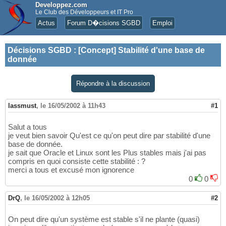
Developpez.com
Le Club des Développeurs et IT Pro
Actus
Forum D�cisions SGBD
Emploi
Décisions SGBD
:
[Concept] Stabilité d'une base de
donnée
Répondre à la discussion
lassmust
,
le 16/05/2002 à 11h43
#1
Salut a tous
je veut bien savoir Qu'est ce qu'on peut dire par stabilité d'une
base de donnée.
je sait que Oracle et Linux sont les Plus stables mais j'ai pas
compris en quoi consiste cette stabilité : ?
merci a tous et excusé mon ignorence
0
0
DrQ
,
le 16/05/2002 à 12h05
#2
On peut dire qu'un système est stable s'il ne plante (quasi)