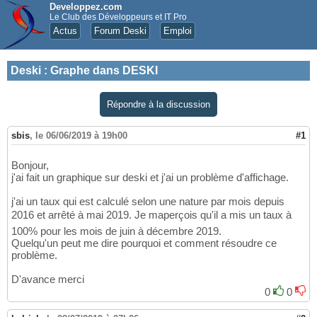
Developpez.com
Le Club des Développeurs et IT Pro
Actus
Forum Deski
Emploi
Deski
:
Graphe dans DESKI
Répondre à la discussion
sbis
,
le 06/06/2019 à 19h00
#1
Bonjour,
j'ai fait un graphique sur deski et j'ai un problème d'affichage.
j'ai un taux qui est calculé selon une nature par mois depuis
2016 et arrêté à mai 2019. Je maperçois qu'il a mis un taux à
100% pour les mois de juin à décembre 2019.
Quelqu'un peut me dire pourquoi et comment résoudre ce
problème.
D'avance merci
0
0