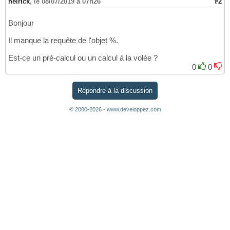
helrick
,
le 08/07/2019 à 07h26
#2
Bonjour
Il manque la requête de l'objet %.
Est-ce un pré-calcul ou un calcul à la volée ?
0
0
Répondre à la discussion
© 2000-2026 - www.developpez.com