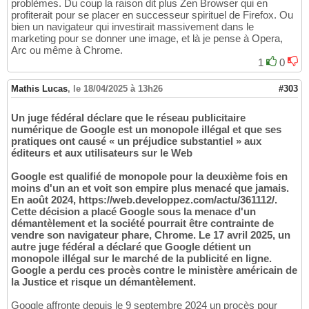
problèmes. Du coup la raison dit plus Zen Browser qui en
profiterait pour se placer en successeur spirituel de Firefox. Ou
bien un navigateur qui investirait massivement dans le
marketing pour se donner une image, et là je pense à Opera,
Arc ou même à Chrome.
1
0
Mathis Lucas
,
le 18/04/2025 à 13h26
#303
Un juge fédéral déclare que le réseau publicitaire
numérique de Google est un monopole illégal et que ses
pratiques ont causé « un préjudice substantiel » aux
éditeurs et aux utilisateurs sur le Web
Google est qualifié de monopole pour la deuxième fois en
moins d'un an et voit son empire plus menacé que jamais.
En août 2024, https://web.developpez.com/actu/361112/.
Cette décision a placé Google sous la menace d'un
démantèlement et la société pourrait être contrainte de
vendre son navigateur phare, Chrome. Le 17 avril 2025, un
autre juge fédéral a déclaré que Google détient un
monopole illégal sur le marché de la publicité en ligne.
Google a perdu ces procès contre le ministère américain de
la Justice et risque un démantèlement.
Google affronte depuis le 9 septembre 2024 un procès pour