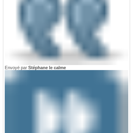
Envoyé par
Stéphane le calme