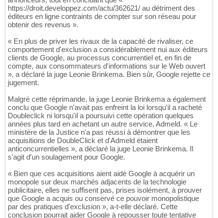
https://droit.developpez.com/actu/362621/ au détriment des
éditeurs en ligne contraints de compter sur son réseau pour
obtenir des revenus ».
« En plus de priver les rivaux de la capacité de rivaliser, ce
comportement d'exclusion a considérablement nui aux éditeurs
clients de Google, au processus concurrentiel et, en fin de
compte, aux consommateurs d'informations sur le Web ouvert
», a déclaré la juge Leonie Brinkema. Bien sûr, Google rejette ce
jugement.
Malgré cette réprimande, la juge Leonie Brinkema a également
conclu que Google n'avait pas enfreint la loi lorsqu'il a racheté
Doubleclick ni lorsqu'il a poursuivi cette opération quelques
années plus tard en achetant un autre service, Admeld. « Le
ministère de la Justice n'a pas réussi à démontrer que les
acquisitions de DoubleClick et d'Admeld étaient
anticoncurrentielles », a déclaré la juge Leonie Brinkema. Il
s'agit d'un soulagement pour Google.
« Bien que ces acquisitions aient aidé Google à acquérir un
monopole sur deux marchés adjacents de la technologie
publicitaire, elles ne suffisent pas, prises isolément, à prouver
que Google a acquis ou conservé ce pouvoir monopolistique
par des pratiques d'exclusion », a-t-elle déclaré. Cette
conclusion pourrait aider Google à repousser toute tentative