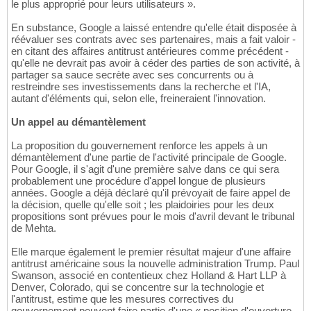
le plus approprié pour leurs utilisateurs ».
En substance, Google a laissé entendre qu'elle était disposée à
réévaluer ses contrats avec ses partenaires, mais a fait valoir -
en citant des affaires antitrust antérieures comme précédent -
qu'elle ne devrait pas avoir à céder des parties de son activité, à
partager sa sauce secrète avec ses concurrents ou à
restreindre ses investissements dans la recherche et l'IA,
autant d'éléments qui, selon elle, freineraient l'innovation.
Un appel au démantèlement
La proposition du gouvernement renforce les appels à un
démantèlement d'une partie de l'activité principale de Google.
Pour Google, il s'agit d'une première salve dans ce qui sera
probablement une procédure d'appel longue de plusieurs
années. Google a déjà déclaré qu'il prévoyait de faire appel de
la décision, quelle qu'elle soit ; les plaidoiries pour les deux
propositions sont prévues pour le mois d'avril devant le tribunal
de Mehta.
Elle marque également le premier résultat majeur d'une affaire
antitrust américaine sous la nouvelle administration Trump. Paul
Swanson, associé en contentieux chez Holland & Hart LLP à
Denver, Colorado, qui se concentre sur la technologie et
l'antitrust, estime que les mesures correctives du
gouvernement peuvent faire partie d'une « position d'ouverture