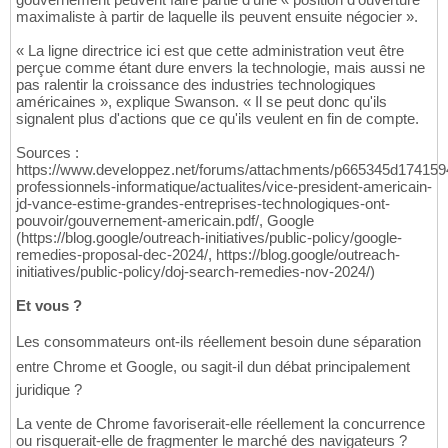
maximaliste à partir de laquelle ils peuvent ensuite négocier ».
« La ligne directrice ici est que cette administration veut être
perçue comme étant dure envers la technologie, mais aussi ne
pas ralentir la croissance des industries technologiques
américaines », explique Swanson. « Il se peut donc qu'ils
signalent plus d'actions que ce qu'ils veulent en fin de compte.
Sources :
https://www.developpez.net/forums/attachments/p665345d174159
professionnels-informatique/actualites/vice-president-americain-
jd-vance-estime-grandes-entreprises-technologiques-ont-
pouvoir/gouvernement-americain.pdf/, Google
(https://blog.google/outreach-initiatives/public-policy/google-
remedies-proposal-dec-2024/, https://blog.google/outreach-
initiatives/public-policy/doj-search-remedies-nov-2024/)
Et vous ?
Les consommateurs ont-ils réellement besoin dune séparation
entre Chrome et Google, ou sagit-il dun débat principalement
juridique ?
La vente de Chrome favoriserait-elle réellement la concurrence
ou risquerait-elle de fragmenter le marché des navigateurs ?