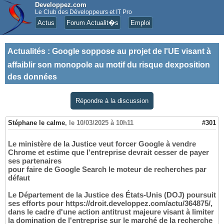
Developpez.com
Le Club des Développeurs et IT Pro
Actus
Forum Actualit�s
Emploi
Actualités
:
Google soppose au projet de l'UE visant à
affaiblir son monopole au motif du risque dexposition
des données
Répondre à la discussion
Stéphane le calme
,
le 10/03/2025 à 10h11
#301
Le ministère de la Justice veut forcer Google à vendre
Chrome et estime que l'entreprise devrait cesser de payer
ses partenaires
pour faire de Google Search le moteur de recherches par
défaut
Le Département de la Justice des États-Unis (DOJ) poursuit
ses efforts pour https://droit.developpez.com/actu/364875/,
dans le cadre d'une action antitrust majeure visant à limiter
la domination de l'entreprise sur le marché de la recherche