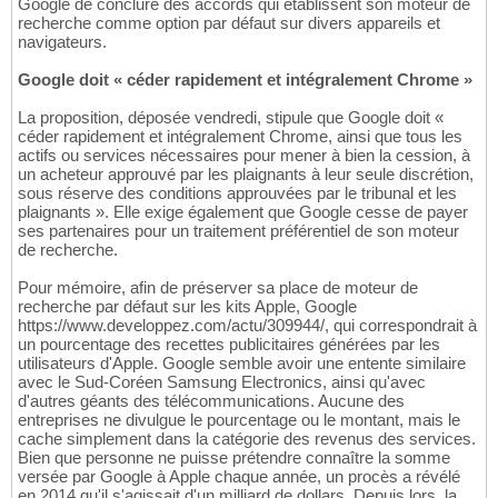
Google de conclure des accords qui établissent son moteur de
recherche comme option par défaut sur divers appareils et
navigateurs.
Google doit « céder rapidement et intégralement Chrome »
La proposition, déposée vendredi, stipule que Google doit «
céder rapidement et intégralement Chrome, ainsi que tous les
actifs ou services nécessaires pour mener à bien la cession, à
un acheteur approuvé par les plaignants à leur seule discrétion,
sous réserve des conditions approuvées par le tribunal et les
plaignants ». Elle exige également que Google cesse de payer
ses partenaires pour un traitement préférentiel de son moteur
de recherche.
Pour mémoire, afin de préserver sa place de moteur de
recherche par défaut sur les kits Apple, Google
https://www.developpez.com/actu/309944/, qui correspondrait à
un pourcentage des recettes publicitaires générées par les
utilisateurs d'Apple. Google semble avoir une entente similaire
avec le Sud-Coréen Samsung Electronics, ainsi qu'avec
d'autres géants des télécommunications. Aucune des
entreprises ne divulgue le pourcentage ou le montant, mais le
cache simplement dans la catégorie des revenus des services.
Bien que personne ne puisse prétendre connaître la somme
versée par Google à Apple chaque année, un procès a révélé
en 2014 qu'il s'agissait d'un milliard de dollars. Depuis lors, la