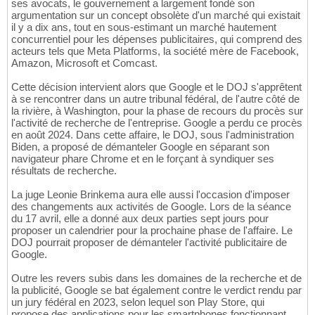
ses avocats, le gouvernement a largement fondé son
argumentation sur un concept obsolète d'un marché qui existait
il y a dix ans, tout en sous-estimant un marché hautement
concurrentiel pour les dépenses publicitaires, qui comprend des
acteurs tels que Meta Platforms, la société mère de Facebook,
Amazon, Microsoft et Comcast.
Cette décision intervient alors que Google et le DOJ s'apprêtent
à se rencontrer dans un autre tribunal fédéral, de l'autre côté de
la rivière, à Washington, pour la phase de recours du procès sur
l'activité de recherche de l'entreprise. Google a perdu ce procès
en août 2024. Dans cette affaire, le DOJ, sous l'administration
Biden, a proposé de démanteler Google en séparant son
navigateur phare Chrome et en le forçant à syndiquer ses
résultats de recherche.
La juge Leonie Brinkema aura elle aussi l'occasion d'imposer
des changements aux activités de Google. Lors de la séance
du 17 avril, elle a donné aux deux parties sept jours pour
proposer un calendrier pour la prochaine phase de l'affaire. Le
DOJ pourrait proposer de démanteler l'activité publicitaire de
Google.
Outre les revers subis dans les domaines de la recherche et de
la publicité, Google se bat également contre le verdict rendu par
un jury fédéral en 2023, selon lequel son Play Store, qui
propose des applications pour les smartphones fonctionnant