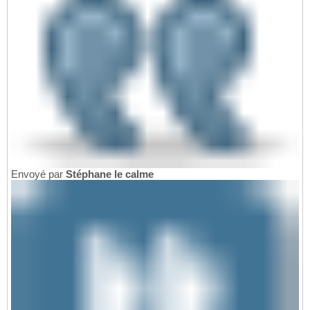
Envoyé par
Stéphane le calme