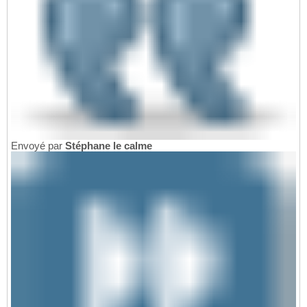
Envoyé par
Stéphane le calme