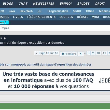
BLOGS
CHAT
NEWSLETTER
EMPLOI
ÉTUDES
DROIT
oft
Java
Dév. Web
EDI
Programmation
SGBD
Office
Mobiles
AIRES
LIVRES
TÉLÉCHARGEMENTS
SOURCES
DÉBATS
WIKI
DIC
ent !
Règles
és
 au motif du risque d’exposition des données
...
Page 13 sur 18
3
9
10
11
Première
aiblir son monopole au motif du risque d’exposition des données