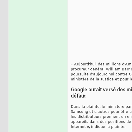
« Aujourd'hui, des millions d'Am
procureur général William Barr 
poursuite d'aujourd'hui contre Go
ministère de la Justice et pour l
Google aurait versé des mi
défau
t
Dans la plainte, le ministère p
Samsung et d'autres pour être u
les distributeurs prennent un en
appareils dans des positions de
Internet », indique la plainte.