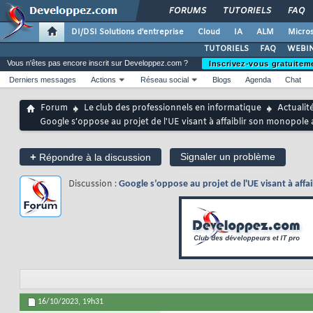
FORUMS
TUTORIELS
FAQ
DI/DSI Solutions d'entreprise
Cloud
IA
ALM
Micros
TUTORIELS
FAQ
WEBIN
Vous n'êtes pas encore inscrit sur Developpez.com ?
Inscrivez-vous gratuitem
Derniers messages
Actions
Réseau social
Blogs
Agenda
Chat
Forum
Le club des professionnels en informatique
Actualit
Google s’oppose au projet de l'UE visant à affaiblir son monopole
+
Signaler un problème
Répondre à la discussion
Discussion :
Google s’oppose au projet de l'UE visant à aff
16/10/2023,
19h31