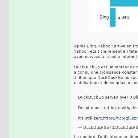
Après Bing, Yahoo ! arrive en t
Yahoo ! était clairement en têt
avoir survécu à la bulle Interne
DuckDuckGo est un moteur de rec
a connu une croissance constant
1. Bien que DuckDuckGo ne soit 
d’utilisateurs fidèles grâce à s
DuckDuckGo served over 9 Billi
Despite our traffic growth, t
It's still zero.
https://t.co/qlSa
— DuckDuckGo (@DuckDuck
Le nombre d’utilisateurs en li