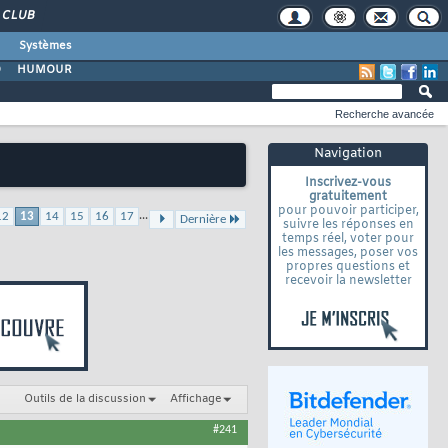
CLUB
Systèmes
O
HUMOUR
Recherche avancée
Navigation
Inscrivez-vous
gratuitement
pour pouvoir participer,
...
12
13
14
15
16
17
Dernière
suivre les réponses en
temps réel, voter pour
les messages, poser vos
propres questions et
recevoir la newsletter
Outils de la discussion
Affichage
#241