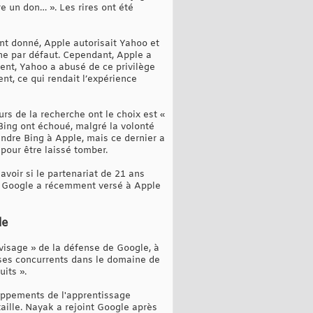
re un don… ». Les rires ont été
nt donné, Apple autorisait Yahoo et
he par défaut. Cependant, Apple a
ment, Yahoo a abusé de ce privilège
ent, ce qui rendait l’expérience
urs de la recherche ont le choix est «
 Bing ont échoué, malgré la volonté
ndre Bing à Apple, mais ce dernier a
 pour être laissé tomber.
savoir si le partenariat de 21 ans
e Google a récemment versé à Apple
le
isage » de la défense de Google, à
ses concurrents dans le domaine de
uits ».
oppements de l'apprentissage
ille. Nayak a rejoint Google après