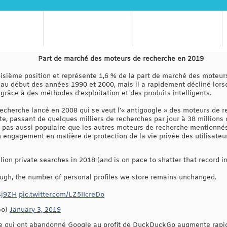
Part de marché des moteurs de recherche en 2019
roisième position et représente 1,6 % de la part de marché des moteu
e au début des années 1990 et 2000, mais il a rapidement décliné lor
t grâce à des méthodes d’exploitation et des produits intelligents.
herche lancé en 2008 qui se veut l’« antigoogle » des moteurs de rec
e, passant de quelques milliers de recherches par jour à 38 million
pas aussi populaire que les autres moteurs de recherche mentionnés 
on engagement en matière de protection de la vie privée des utilisateu
on private searches in 2018 (and is on pace to shatter that record i
hough, the number of personal profiles we store remains unchanged.
z4j9ZH
pic.twitter.com/LZ5IIcreDo
Go)
January 3, 2019
gne qui ont abandonné Google au profit de DuckDuckGo augmente rapi