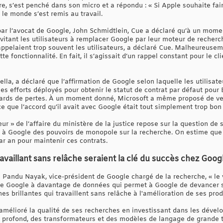
ire, s’est penché dans son micro et a répondu : « Si Apple souhaite fai
le monde s’est remis au travail.
 par l’avocat de Google, John Schmidtlein, Cue a déclaré qu’à un mome
itant les utilisateurs à remplacer Google par leur moteur de recherc
rappelaient trop souvent les utilisateurs, a déclaré Cue. Malheureuse
 fonctionnalité. En fait, il s’agissait d’un rappel constant pour le cli
la, a déclaré que l’affirmation de Google selon laquelle les utilisate
les efforts déployés pour obtenir le statut de contrat par défaut pour
iards de pertes. À un moment donné, Microsoft a même proposé de ve
ce que l’accord qu’il avait avec Google était tout simplement trop bon
ur » de l’affaire du ministère de la justice repose sur la question de 
é à Google des pouvoirs de monopole sur la recherche. On estime qu
par an pour maintenir ces contrats.
availlant sans relâche seraient la clé du succès chez Goog
andu Nayak, vice-président de Google chargé de la recherche, « le v
s de Google à davantage de données qui permet à Google de devancer 
es brillantes qui travaillent sans relâche à l'amélioration de ses prod
mélioré la qualité de ses recherches en investissant dans les dével
 profond, des transformateurs et des modèles de langage de grande ta