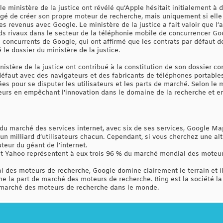
 ministère de la justice ont révélé qu’Apple hésitait initialement à 
gé de créer son propre moteur de recherche, mais uniquement si elle
s revenus avec Google. Le ministère de la justice a fait valoir que l
ds rivaux dans le secteur de la téléphonie mobile de concurrencer Go
concurrents de Google, qui ont affirmé que les contrats par défaut 
le dossier du ministère de la justice.
istère de la justice ont contribué à la constitution de son dossier co
 défaut avec des navigateurs et des fabricants de téléphones portable
s pour se disputer les utilisateurs et les parts de marché. Selon le mi
urs en empêchant l'innovation dans le domaine de la recherche et en
 du marché des services internet, avec six de ses services, Google M
un milliard d’utilisateurs chacun. Cependant, si vous cherchez une alt
teur du géant de l’internet.
 et Yahoo représentent à eux trois 96 % du marché mondial des moteu
des moteurs de recherche, Google domine clairement le terrain et il
e la part de marché des moteurs de recherche. Bing est la société la
 marché des moteurs de recherche dans le monde.