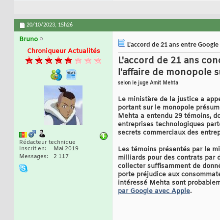
20/10/2023,
15h26
Bruno
L'accord de 21 ans entre Google 
Chroniqueur Actualités
L'accord de 21 ans conc
l'affaire de monopole s
selon le juge Amit Mehta
Le ministère de la justice a app
portant sur le monopole présumé
Mehta a entendu 29 témoins, do
entreprises technologiques part
secrets commerciaux des entrep
Rédacteur technique
Inscrit en
Mai 2019
Les témoins présentés par le min
Messages
2 117
milliards pour des contrats par
collecter suffisamment de donnée
porte préjudice aux consommate
intéressé Mehta sont probableme
par Google avec Apple
.