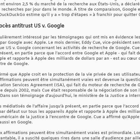
t environ 2,5 % du marché de la recherche aux États-Unis, a déclaré
e recherches par jour dans le monde. À titre de comparaison, Google e
uckDuckGo estime qu’il y a « trop d’étapes » à franchir pour quitter 
cès antitrust US v. Google
ulièrement intéressé par les témoignages qui ont mis en évidence le
par Google avec Apple. Le mois dernier, Eddy Cue, vice-président seni
ue US v. Google concernant les activités de recherche de Google. Cue 
présent, en partie parce que l’accord entre Google et Apple - qui fait
ple et rapporte à Apple des milliards de dollars par an - est au cœur 
ntre de Google.
mé que Apple croit en la protection de la vie privée de ses utilisate
affirmations peuvent être simultanément vraies est devenue la questio
ation Services Agreement (ISA), qui fait du moteur de recherche de 
ace depuis 2002, mais Cue était responsable de la négociation de son 
Dans son témoignage d’aujourd’hui, le ministère de la Justice a interr
s médiatisés de l’affaire jusqu’à présent, en partie parce que l’accord
r défaut sur tous les appareils Apple et rapporte à Apple des millia
américain de la justice à l’encontre de Google. Cue a affirmé qu’Apple 
 aussi en Google.
ux affirmations peuvent être simultanément vraies est primordiale. Lo
vantable, il a suscité quelques rires dans une salle d’audience par ail