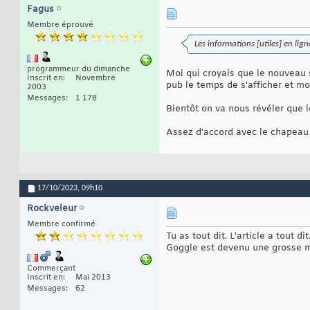
Fagus
Membre éprouvé
Les informations [utiles] en lig
programmeur du dimanche
Moi qui croyais que le nouveau s
Inscrit en
Novembre
pub le temps de s'afficher et mo
2003
Messages
1 178
Bientôt on va nous révéler que l
Assez d'accord avec le chapeau d
17/10/2023,
09h10
Rockveleur
Membre confirmé
Tu as tout dit. L'article a tout dit
Goggle est devenu une grosse 
Commerçant
Inscrit en
Mai 2013
Messages
62