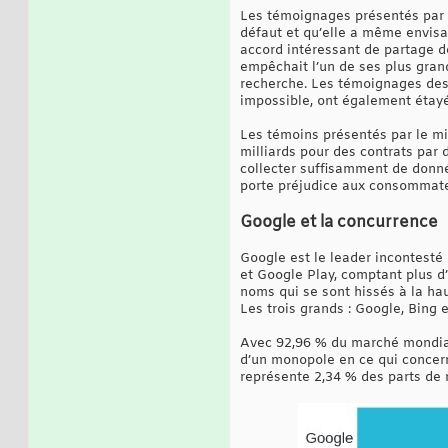
Les témoignages présentés par le
défaut et qu’elle a même envisa
accord intéressant de partage de
empêchait l’un de ses plus gran
recherche. Les témoignages des 
impossible, ont également étayé 
Les témoins présentés par le min
milliards pour des contrats par
collecter suffisamment de donnée
porte préjudice aux consommate
Google et la concurrence
Google est le leader incontesté
et Google Play, comptant plus d’
noms qui se sont hissés à la hau
Les trois grands : Google, Bing
Avec 92,96 % du marché mondial 
d’un monopole en ce qui concern
représente 2,34 % des parts de