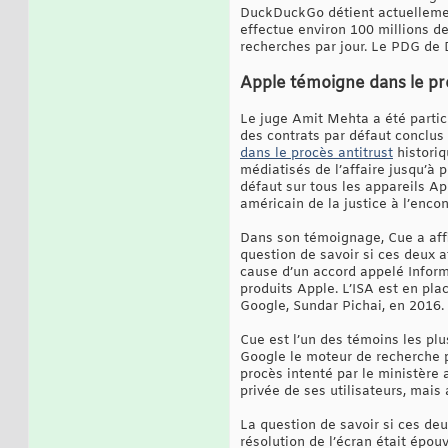
DuckDuckGo détient actuellemen
effectue environ 100 millions d
recherches par jour. Le PDG de D
Apple témoigne dans le pro
Le juge Amit Mehta a été partic
des contrats par défaut conclus 
dans le procès antitrust
historiq
médiatisés de l’affaire jusqu’à 
défaut sur tous les appareils Ap
américain de la justice à l’enco
Dans son témoignage, Cue a affir
question de savoir si ces deux 
cause d’un accord appelé Inform
produits Apple. L’ISA est en pl
Google, Sundar Pichai, en 2016. 
Cue est l’un des témoins les plu
Google le moteur de recherche pa
procès intenté par le ministère 
privée de ses utilisateurs, mais
La question de savoir si ces de
résolution de l’écran était épou