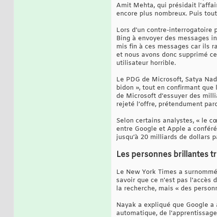
Amit Mehta, qui présidait l’affa
encore plus nombreux. Puis tout 
Lors d’un contre-interrogatoire
Bing à envoyer des messages inv
mis fin à ces messages car ils 
et nous avons donc supprimé cette
utilisateur horrible.
Le PDG de Microsoft, Satya Nadel
bidon », tout en confirmant que 
de Microsoft d’essuyer des mill
rejeté l’offre, prétendument par
Selon certains analystes, « le cœ
entre Google et Apple a confér
jusqu’à 20 milliards de dollars 
Les personnes brillantes tr
Le New York Times a surnommé P
savoir que ce n'est pas l'accè
la recherche, mais « des personn
Nayak a expliqué que Google a a
automatique, de l'apprentissage