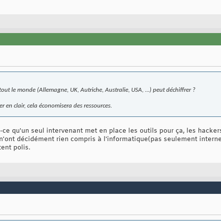
si tout le monde (Allemagne, UK, Autriche, Australie, USA, ...) peut déchiffrer ?
r en clair, cela économisera des ressources.
ce qu'un seul intervenant met en place les outils pour ça, les hackers
'ont décidément rien compris à l'informatique(pas seulement internet)
stent polis.