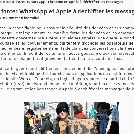
ieur veut forcer WhatsApp, Threema et Apple à déchiffrer les messages
 forcer WhatsApp et Apple à déchiffrer les messa
 » seulement est impossible
est un assez fiable pour assurer la sécurité des données et des comm
Lorsqu’il est implémenté de manière forte, les données et les commu
spondants concernés. Mais depuis quelques années, une querelle mond
curisée et les gouvernements, qui tentent d’obliger les opérateurs de
acher des enregistrements en texte clair des conversations chiffrées
de entier continuent de réclamer un accès généralisé aux communica
fait que cela porterait gravement atteinte à la sécurité de tous.
de cette guerre anti-chiffrement proviennent de l’Allemagne. Les au
 une loi visant à obliger les fournisseurs d'applications de chat à tran
rès le site Web de Tutanota, un logiciel open source de courriel chiffré
ehofer (CSU), ministre allemand de l'Intérieur, veut forcer les servi
, Telegram, et les iMessages d'Apple à déchiffrer les messages de l