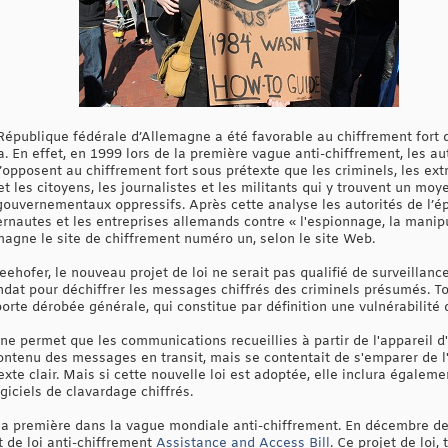
 République fédérale d’Allemagne a été favorable au chiffrement fort 
. En effet, en 1999 lors de la première vague anti-chiffrement, les a
’opposent au chiffrement fort sous prétexte que les criminels, les extr
et les citoyens, les journalistes et les militants qui y trouvent un mo
gouvernementaux oppressifs. Après cette analyse les autorités de l’ép
ternautes et les entreprises allemands contre « l'espionnage, la manipu
magne le site de chiffrement numéro un, selon le site Web.
Seehofer, le nouveau projet de loi ne serait pas qualifié de surveillan
dat pour déchiffrer les messages chiffrés des criminels présumés. Tou
te dérobée générale, qui constitue par définition une vulnérabilité 
ne permet que les communications recueillies à partir de l'appareil d'
ontenu des messages en transit, mais se contentait de s'emparer de 
te clair. Mais si cette nouvelle loi est adoptée, elle inclura égaleme
giciels de clavardage chiffrés.
s la première dans la vague mondiale anti-chiffrement. En décembre d
 de loi anti-chiffrement
Assistance and Access Bill
. Ce projet de loi,