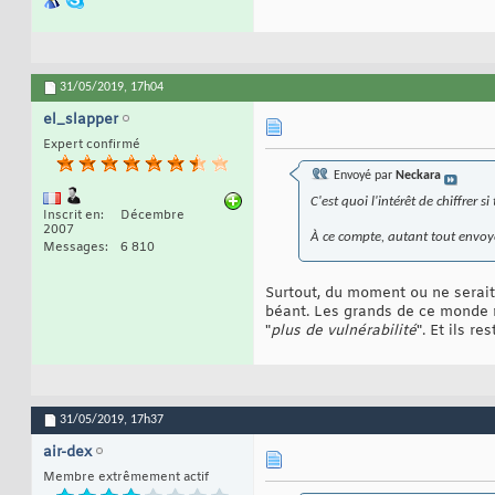
31/05/2019,
17h04
el_slapper
Expert confirmé
Envoyé par
Neckara
C'est quoi l'intérêt de chiffrer 
Inscrit en
Décembre
2007
À ce compte, autant tout envoye
Messages
6 810
Surtout, du moment ou ne serait-
béant. Les grands de ce monde n
"
plus de vulnérabilité
". Et ils re
31/05/2019,
17h37
air-dex
Membre extrêmement actif