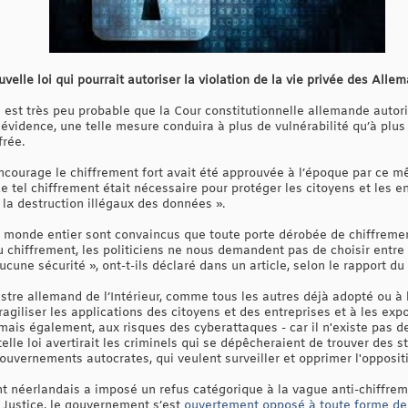
uvelle loi qui pourrait autoriser la violation de la vie privée des All
l est très peu probable que la Cour constitutionnelle allemande autoris
 évidence, une telle mesure conduira à plus de vulnérabilité qu’à plus
frée.
i encourage le chiffrement fort avait été approuvée à l’époque par ce
 de tel chiffrement était nécessaire pour protéger les citoyens et les 
 la destruction illégaux des données ».
 monde entier sont convaincus que toute porte dérobée de chiffrement 
chiffrement, les politiciens ne nous demandent pas de choisir entre la 
une sécurité », ont-t-ils déclaré dans un article, selon le rapport du
nistre allemand de l’Intérieur, comme tous les autres déjà adopté ou 
ragiliser les applications des citoyens et des entreprises et à les exp
ais également, aux risques des cyberattaques - car il n'existe pas 
 telle loi avertirait les criminels qui se dépêcheraient de trouver des st
uvernements autocrates, qui veulent surveiller et opprimer l'oppositi
t néerlandais a imposé un refus catégorique à la vague anti-chiffrem
a Justice, le gouvernement s’est
ouvertement opposé à toute forme d