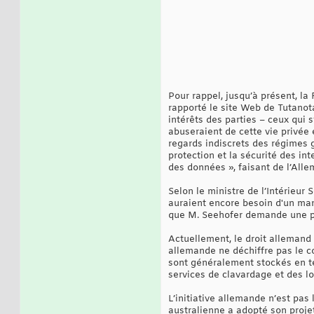
Pour rappel, jusqu’à présent, la
rapporté le site Web de Tutanota
intérêts des parties – ceux qui s
abuseraient de cette vie privée 
regards indiscrets des régimes 
protection et la sécurité des in
des données », faisant de l’Alle
Selon le ministre de l’Intérieur 
auraient encore besoin d'un man
que M. Seehofer demande une por
Actuellement, le droit allemand 
allemande ne déchiffre pas le c
sont généralement stockés en tex
services de clavardage et des lo
L’initiative allemande n’est pa
australienne a adopté son projet