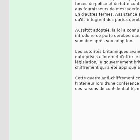
forces de police et de lutte con
aux fournisseurs de messagerie 
En d’autres termes, Assistance
qu’ils intègrent des portes dér
Aussitôt adoptée, la loi a conn
introduire de porte dérobée dans
semaine après son adoption.
Les autorités britanniques avai
entreprises d’Internet d'offrir l
législation, le gouvernement bri
chiffrement qui a été appliqué
Cette guerre anti-chiffrement c
l'Intérieur lors d'une conférenc
des raisons de confidentialité, 