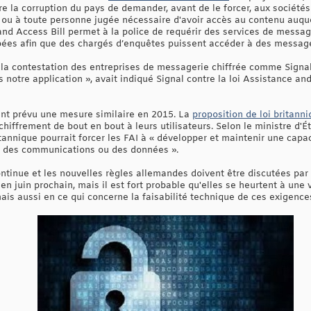
tre la corruption du pays de demander, avant de le forcer, aux société
ou à toute personne jugée nécessaire d'avoir accès au contenu auqu
 and Access Bill permet à la police de requérir des services de mes
obées afin que des chargés d’enquêtes puissent accéder à des messag
u la contestation des entreprises de messagerie chiffrée comme Signa
 notre application », avait indiqué Signal contre la loi Assistance and
ent prévu une mesure similaire en 2015. La
proposition de loi britann
e chiffrement de bout en bout à leurs utilisateurs. Selon le ministre d'É
tannique pourrait forcer les FAI à « développer et maintenir une capa
 à des communications ou des données ».
ontinue et les nouvelles règles allemandes doivent être discutées pa
e en juin prochain, mais il est fort probable qu'elles se heurtent à un
mais aussi en ce qui concerne la faisabilité technique de ces exigence