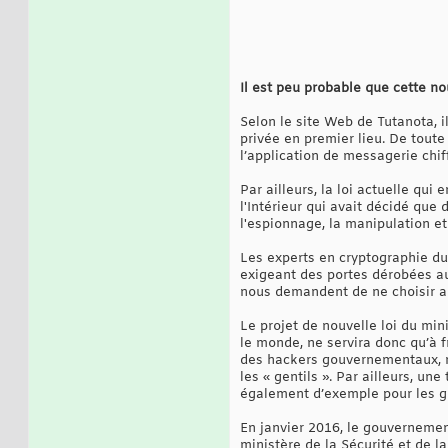
Il est peu probable que cette no
Selon le site Web de Tutanota, i
privée en premier lieu. De toute
l’application de messagerie chif
Par ailleurs, la loi actuelle qu
l'Intérieur qui avait décidé que
l'espionnage, la manipulation et
Les experts en cryptographie du
exigeant des portes dérobées au 
nous demandent de ne choisir auc
Le projet de nouvelle loi du mi
le monde, ne servira donc qu’à f
des hackers gouvernementaux, m
les « gentils ». Par ailleurs, une
également d’exemple pour les go
En janvier 2016, le gouvernemen
ministère de la Sécurité et de l