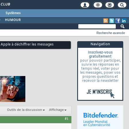
CLUB
Systèmes
O
HUMOUR
Recherche avancée
Navigation
 Apple à déchiffrer les messages
Inscrivez-vous
gratuitement
pour pouvoir participer,
suivre les réponses en
temps réel, voter pour
les messages, poser vos
propres questions et
recevoir la newsletter
Outils de la discussion
Affichage
#1