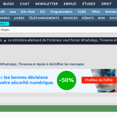
BLOGS
CHAT
NEWSLETTER
EMPLOI
ÉTUDES
DROIT
oft
Java
Dév. Web
EDI
Programmation
SGBD
Office
Mobiles
AIRES
LIVRES
TÉLÉCHARGEMENTS
SOURCES
DÉBATS
WIKI
DIC
ent !
Règles
és
Le ministère allemand de l'Intérieur veut forcer WhatsApp, Threema et
er WhatsApp, Threema et Apple à déchiffrer les messages