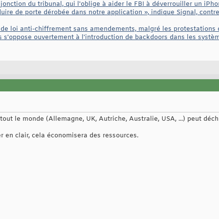
njonction du tribunal, qui l'oblige à aider le FBI à déverrouiller un i
ire de porte dérobée dans notre application », indique Signal, contre
 de loi anti-chiffrement sans amendements, malgré les protestations 
s'oppose ouvertement à l'introduction de backdoors dans les système
si tout le monde (Allemagne, UK, Autriche, Australie, USA, ...) peut déchi
r en clair, cela économisera des ressources.