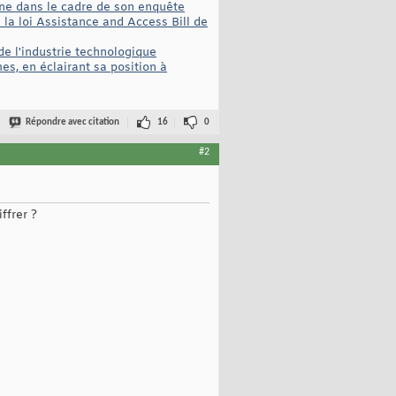
Phone dans le cadre de son enquête
 la loi Assistance and Access Bill de
de l'industrie technologique
s, en éclairant sa position à
Répondre avec citation
16
0
#2
ffrer ?