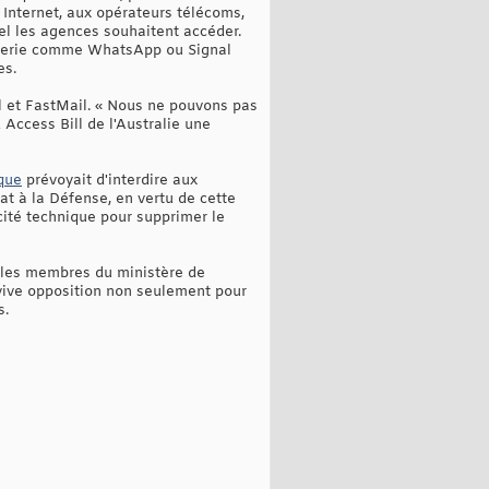
s Internet, aux opérateurs télécoms,
el les agences souhaitent accéder.
sagerie comme WhatsApp ou Signal
es.
l et FastMail. « Nous ne pouvons pas
 Access Bill de l'Australie une
ique
prévoyait d'interdire aux
tat à la Défense, en vertu de cette
cité technique pour supprimer le
r les membres du ministère de
e vive opposition non seulement pour
s.