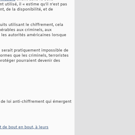
utilisé, il « estime qu’il n’est pas
 de la disponibilité, et de
ts utilisant le chiffrement, cela
nérables aux criminels, aux
 les autorités américaines lorsque
l serait pratiquement impossible de
ormes que les criminels, terroristes
protéger pourraient devenir des
 de loi anti-chiffrement qui émergent
nt de bout en bout, à leurs