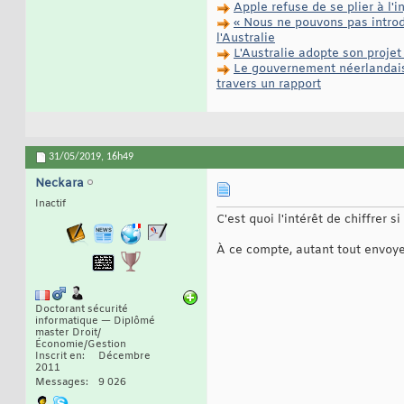
Apple refuse de se plier à l'i
« Nous ne pouvons pas introdu
l'Australie
L'Australie adopte son projet
Le gouvernement néerlandais 
travers un rapport
31/05/2019,
16h49
Neckara
Inactif
C'est quoi l'intérêt de chiffrer 
À ce compte, autant tout envoye
Doctorant sécurité
informatique — Diplômé
master Droit/
Économie/Gestion
Inscrit en
Décembre
2011
Messages
9 026