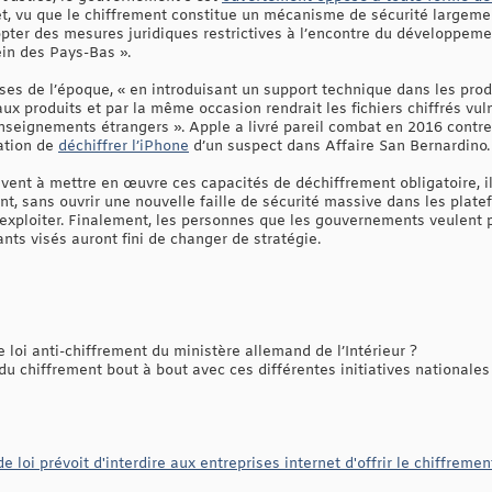
et, vu que le chiffrement constitue un mécanisme de sécurité largement 
er des mesures juridiques restrictives à l’encontre du développement,
ein des Pays-Bas ».
ses de l’époque, « en introduisant un support technique dans les produi
aux produits et par la même occasion rendrait les fichiers chiffrés vul
enseignements étrangers ». Apple a livré pareil combat en 2016 contre
gation de
déchiffrer l’iPhone
d’un suspect dans Affaire San Bernardino.
ent à mettre en œuvre ces capacités de déchiffrement obligatoire, i
nt, sans ouvrir une nouvelle faille de sécurité massive dans les platef
 exploiter. Finalement, les personnes que les gouvernements veulent 
ts visés auront fini de changer de stratégie.
loi anti-chiffrement du ministère allemand de l’Intérieur ?
u chiffrement bout à bout avec ces différentes initiatives nationales
e loi prévoit d'interdire aux entreprises internet d'offrir le chiffreme