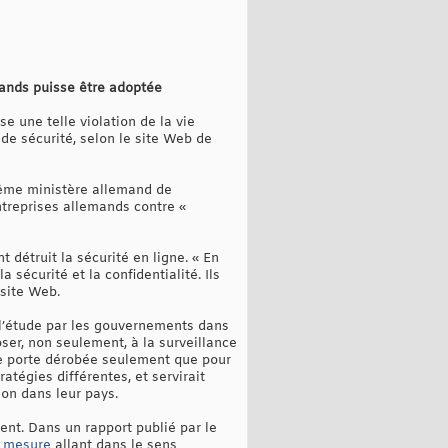
emands puisse être adoptée
e une telle violation de la vie
 de sécurité, selon le site Web de
 même ministère allemand de
entreprises allemands contre «
détruit la sécurité en ligne. « En
sécurité et la confidentialité. Ils
 site Web.
à l’étude par les gouvernements dans
oser, non seulement, à la surveillance
de porte dérobée seulement que pour
ratégies différentes, et servirait
on dans leur pays.
ent. Dans un rapport publié par le
e mesure
allant dans le sens