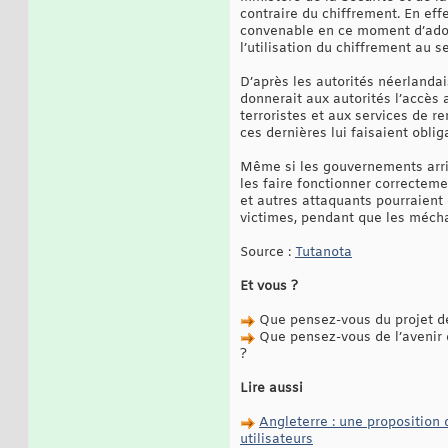
contraire du chiffrement. En eff
convenable en ce moment d’adopt
l’utilisation du chiffrement au s
D’après les autorités néerlandai
donnerait aux autorités l’accès 
terroristes et aux services de r
ces dernières lui faisaient obli
Même si les gouvernements arriv
les faire fonctionner correcteme
et autres attaquants pourraient
victimes, pendant que les méchan
Source :
Tutanota
Et vous ?
Que pensez-vous du projet de 
Que pensez-vous de l’avenir d
?
Lire aussi
Angleterre : une proposition d
utilisateurs