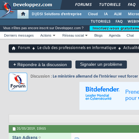
FORUMS
TUTORIELS
FAQ
DI/DSI Solutions d'entreprise
Cloud
IA
ALM
Micros
TUTORIELS
FAQ
WEBIN
Vous n'êtes pas encore inscrit sur Developpez.com ?
Inscrivez-vous gratuitem
Derniers messages
Actions
Réseau social
Blogs
Agenda
Chat
Forum
Le club des professionnels en informatique
Actualit
+
Signaler un problème
Répondre à la discussion
Discussion :
Le ministère allemand de l'Intérieur veut forc
31/05/2019,
15h55
Stan Adkens