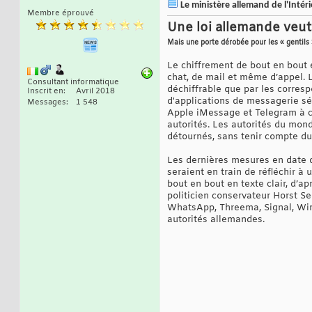
Le ministère allemand de l'Intér
Membre éprouvé
Une loi allemande veut
Mais une porte dérobée pour les « gentils
Le chiffrement de bout en bout 
chat, de mail et même d’appel. 
Consultant informatique
déchiffrable que par les corre
Inscrit en
Avril 2018
d'applications de messagerie sé
Messages
1 548
Apple iMessage et Telegram à cr
autorités. Les autorités du mon
détournés, sans tenir compte du 
Les dernières mesures en date 
seraient en train de réfléchir à
bout en bout en texte clair, d’ap
politicien conservateur Horst Se
WhatsApp, Threema, Signal, Wire
autorités allemandes.