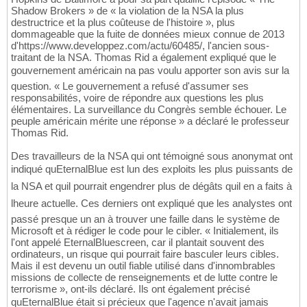
Shadow Brokers » de « la violation de la NSA la plus
destructrice et la plus coûteuse de l'histoire », plus
dommageable que la fuite de données mieux connue de 2013
d'https://www.developpez.com/actu/60485/, l'ancien sous-
traitant de la NSA. Thomas Rid a également expliqué que le
gouvernement américain na pas voulu apporter son avis sur la
question. « Le gouvernement a refusé d'assumer ses
responsabilités, voire de répondre aux questions les plus
élémentaires. La surveillance du Congrès semble échouer. Le
peuple américain mérite une réponse » a déclaré le professeur
Thomas Rid.
Des travailleurs de la NSA qui ont témoigné sous anonymat ont
indiqué quEternalBlue est lun des exploits les plus puissants de
la NSA et quil pourrait engendrer plus de dégâts quil en a faits à
lheure actuelle. Ces derniers ont expliqué que les analystes ont
passé presque un an à trouver une faille dans le système de
Microsoft et à rédiger le code pour le cibler. « Initialement, ils
l'ont appelé EternalBluescreen, car il plantait souvent des
ordinateurs, un risque qui pourrait faire basculer leurs cibles.
Mais il est devenu un outil fiable utilisé dans d'innombrables
missions de collecte de renseignements et de lutte contre le
terrorisme », ont-ils déclaré. Ils ont également précisé
quEternalBlue était si précieux que l'agence n'avait jamais