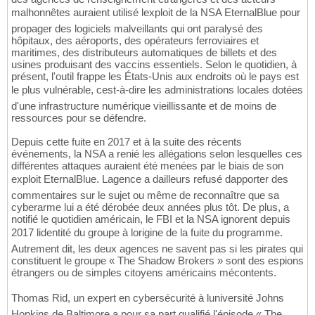
malhonnêtes auraient utilisé lexploit de la NSA EternalBlue pour
propager des logiciels malveillants qui ont paralysé des
hôpitaux, des aéroports, des opérateurs ferroviaires et
maritimes, des distributeurs automatiques de billets et des
usines produisant des vaccins essentiels. Selon le quotidien, à
présent, l'outil frappe les États-Unis aux endroits où le pays est
le plus vulnérable, cest-à-dire les administrations locales dotées
d'une infrastructure numérique vieillissante et de moins de
ressources pour se défendre.
Depuis cette fuite en 2017 et à la suite des récents
événements, la NSA a renié les allégations selon lesquelles ces
différentes attaques auraient été menées par le biais de son
exploit EternalBlue. Lagence a dailleurs refusé dapporter des
commentaires sur le sujet ou même de reconnaître que sa
cyberarme lui a été dérobée deux années plus tôt. De plus, a
notifié le quotidien américain, le FBI et la NSA ignorent depuis
2017 lidentité du groupe à lorigine de la fuite du programme.
Autrement dit, les deux agences ne savent pas si les pirates qui
constituent le groupe « The Shadow Brokers » sont des espions
étrangers ou de simples citoyens américains mécontents.
Thomas Rid, un expert en cybersécurité à luniversité Johns
Hopkins de Baltimore a pour sa part qualifié l'épisode « The