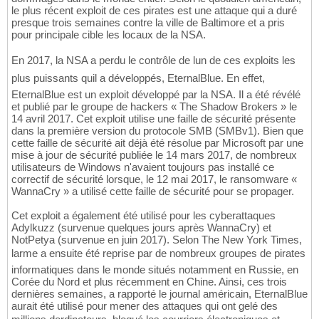
le plus récent exploit de ces pirates est une attaque qui a duré
presque trois semaines contre la ville de Baltimore et a pris
pour principale cible les locaux de la NSA.
En 2017, la NSA a perdu le contrôle de lun de ces exploits les
plus puissants quil a développés, EternalBlue. En effet,
EternalBlue est un exploit développé par la NSA. Il a été révélé
et publié par le groupe de hackers « The Shadow Brokers » le
14 avril 2017. Cet exploit utilise une faille de sécurité présente
dans la première version du protocole SMB (SMBv1). Bien que
cette faille de sécurité ait déjà été résolue par Microsoft par une
mise à jour de sécurité publiée le 14 mars 2017, de nombreux
utilisateurs de Windows n'avaient toujours pas installé ce
correctif de sécurité lorsque, le 12 mai 2017, le ransomware «
WannaCry » a utilisé cette faille de sécurité pour se propager.
Cet exploit a également été utilisé pour les cyberattaques
Adylkuzz (survenue quelques jours après WannaCry) et
NotPetya (survenue en juin 2017). Selon The New York Times,
larme a ensuite été reprise par de nombreux groupes de pirates
informatiques dans le monde situés notamment en Russie, en
Corée du Nord et plus récemment en Chine. Ainsi, ces trois
dernières semaines, a rapporté le journal américain, EternalBlue
aurait été utilisé pour mener des attaques qui ont gelé des