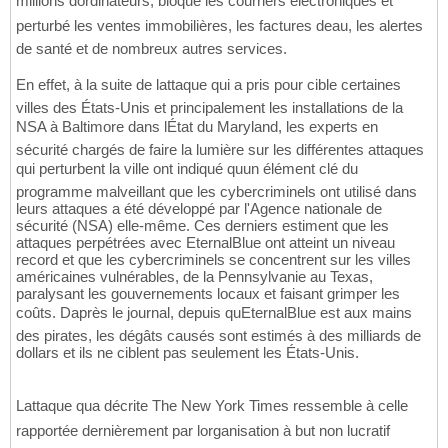
millions dordinateurs, bloqué les courriers électroniques et
perturbé les ventes immobilières, les factures deau, les alertes
de santé et de nombreux autres services.
En effet, à la suite de lattaque qui a pris pour cible certaines
villes des États-Unis et principalement les installations de la
NSA à Baltimore dans lÉtat du Maryland, les experts en
sécurité chargés de faire la lumière sur les différentes attaques
qui perturbent la ville ont indiqué quun élément clé du
programme malveillant que les cybercriminels ont utilisé dans
leurs attaques a été développé par l'Agence nationale de
sécurité (NSA) elle-même. Ces derniers estiment que les
attaques perpétrées avec EternalBlue ont atteint un niveau
record et que les cybercriminels se concentrent sur les villes
américaines vulnérables, de la Pennsylvanie au Texas,
paralysant les gouvernements locaux et faisant grimper les
coûts. Daprès le journal, depuis quEternalBlue est aux mains
des pirates, les dégâts causés sont estimés à des milliards de
dollars et ils ne ciblent pas seulement les États-Unis.
Lattaque qua décrite The New York Times ressemble à celle
rapportée dernièrement par lorganisation à but non lucratif