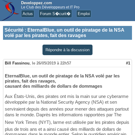
Developpez.com
Le Club des Développeurs et IT Pro
Actus
Forum S�curit�
Emploi
Sécurité
:
EternalBlue, un outil de piratage de la NSA
volé par les pirates, fait des ravages
Répondre à la discussion
Bill Fassinou
,
le 26/05/2019 à 22h57
#1
EternalBlue, un outil de piratage de la NSA volé par les
pirates, fait des ravages,
causant des milliards de dollars de dommages
Aux États-Unis, des pirates ont mis la main sur une cyberarme
développée par la National Security Agency (NSA) et sen
serviraient depuis des années pour mener des attaques partout
dans le monde. Daprès les informations rapportées par The
New York Times (NYT), larme est utilisée par les pirates depuis
plus de trois ans et a ainsi causé des milliards de dollars de
dommages dans le monde entier. Selon le quotidien américain,