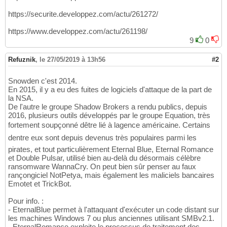
https://securite.developpez.com/actu/261272/
https://www.developpez.com/actu/261198/
9
0
Refuznik
,
le 27/05/2019 à 13h56
#2
Snowden c'est 2014.
En 2015, il y a eu des fuites de logiciels d'attaque de la part de
la NSA.
De l'autre le groupe Shadow Brokers a rendu publics, depuis
2016, plusieurs outils développés par le groupe Equation, très
fortement soupçonné dêtre lié à lagence américaine. Certains
dentre eux sont depuis devenus très populaires parmi les
pirates, et tout particulièrement Eternal Blue, Eternal Romance
et Double Pulsar, utilisé bien au-delà du désormais célèbre
ransomware WannaCry. On peut bien sûr penser au faux
rançongiciel NotPetya, mais également les maliciels bancaires
Emotet et TrickBot.
Pour info. :
- EternalBlue permet à l'attaquant d'exécuter un code distant sur
les machines Windows 7 ou plus anciennes utilisant SMBv2.1.
- EternalRomance exploite le processus de traitement des