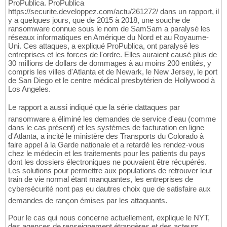
ProPublica. ProPublica
https://securite.developpez.com/actu/261272/ dans un rapport, il
y a quelques jours, que de 2015 à 2018, une souche de
ransomware connue sous le nom de SamSam a paralysé les
réseaux informatiques en Amérique du Nord et au Royaume-
Uni. Ces attaques, a expliqué ProPublica, ont paralysé les
entreprises et les forces de l'ordre. Elles auraient causé plus de
30 millions de dollars de dommages à au moins 200 entités, y
compris les villes d'Atlanta et de Newark, le New Jersey, le port
de San Diego et le centre médical presbytérien de Hollywood à
Los Angeles.
Le rapport a aussi indiqué que la série dattaques par
ransomware a éliminé les demandes de service d'eau (comme
dans le cas présent) et les systèmes de facturation en ligne
d'Atlanta, a incité le ministère des Transports du Colorado à
faire appel à la Garde nationale et a retardé les rendez-vous
chez le médecin et les traitements pour les patients du pays
dont les dossiers électroniques ne pouvaient être récupérés.
Les solutions pour permettre aux populations de retrouver leur
train de vie normal étant manquantes, les entreprises de
cybersécurité nont pas eu dautres choix que de satisfaire aux
demandes de rançon émises par les attaquants.
Pour le cas qui nous concerne actuellement, explique le NYT,
des agences de renseignement étrangères et des acteurs