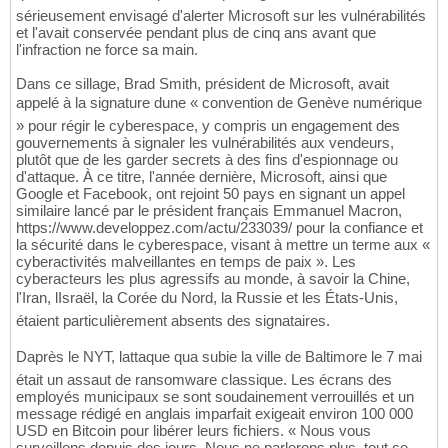
sérieusement envisagé d'alerter Microsoft sur les vulnérabilités
et l'avait conservée pendant plus de cinq ans avant que
l'infraction ne force sa main.
Dans ce sillage, Brad Smith, président de Microsoft, avait
appelé à la signature dune « convention de Genève numérique
» pour régir le cyberespace, y compris un engagement des
gouvernements à signaler les vulnérabilités aux vendeurs,
plutôt que de les garder secrets à des fins d'espionnage ou
d'attaque. À ce titre, l'année dernière, Microsoft, ainsi que
Google et Facebook, ont rejoint 50 pays en signant un appel
similaire lancé par le président français Emmanuel Macron,
https://www.developpez.com/actu/233039/ pour la confiance et
la sécurité dans le cyberespace, visant à mettre un terme aux «
cyberactivités malveillantes en temps de paix ». Les
cyberacteurs les plus agressifs au monde, à savoir la Chine,
l'Iran, lIsraël, la Corée du Nord, la Russie et les États-Unis,
étaient particulièrement absents des signataires.
Daprès le NYT, lattaque qua subie la ville de Baltimore le 7 mai
était un assaut de ransomware classique. Les écrans des
employés municipaux se sont soudainement verrouillés et un
message rédigé en anglais imparfait exigeait environ 100 000
USD en Bitcoin pour libérer leurs fichiers. « Nous vous
surveillons depuis des jours. Nous ne parlerons plus, tout ce