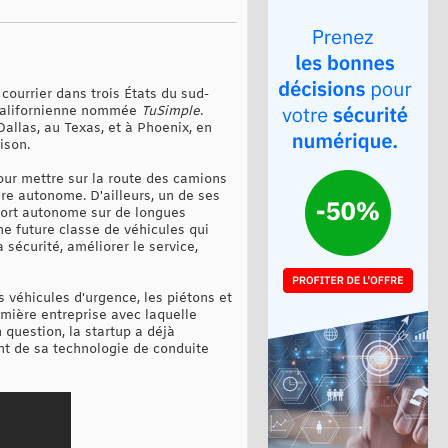
ourrier dans trois États du sud-
 californienne nommée
TuSimple
.
allas, au Texas, et à Phoenix, en
ison.
our mettre sur la route des camions
re autonome. D'ailleurs, un de ses
sport autonome sur de longues
ne future classe de véhicules qui
 sécurité, améliorer le service,
 véhicules d'urgence, les piétons et
emière entreprise avec laquelle
question, la startup a déjà
nt de sa technologie de conduite