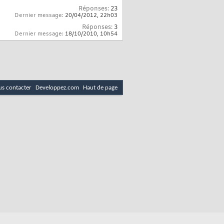
Réponses:
23
Dernier message:
20/04/2012,
22h03
Réponses:
3
Dernier message:
18/10/2010,
10h54
s contacter
Developpez.com
Haut de page