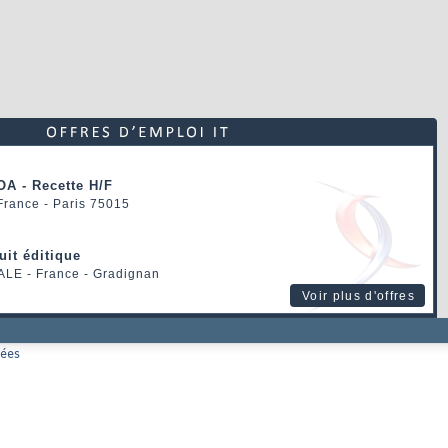
OA - Recette H/F
 France - Paris 75015
uit éditique
ALE
- France - Gradignan
Voir plus d'offres
nées