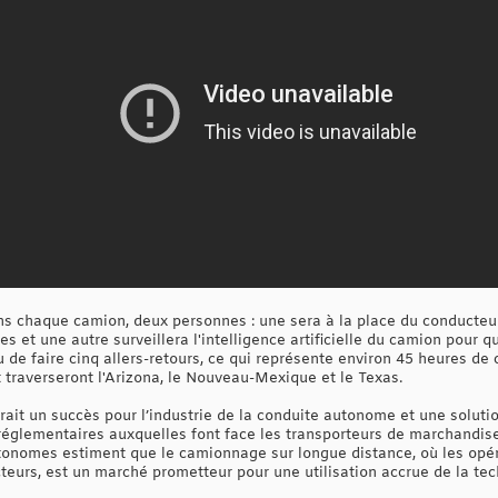
ans chaque camion, deux personnes : une sera à la place du conducteur,
et une autre surveillera l'intelligence artificielle du camion pour qu
évu de faire cinq allers-retours, ce qui représente environ 45 heures d
t traverseront l'Arizona, le Nouveau-Mexique et le Texas.
rait un succès pour l’industrie de la conduite autonome et une soluti
réglementaires auxquelles font face les transporteurs de marchandises
tonomes estiment que le camionnage sur longue distance, où les opéra
ucteurs, est un marché prometteur pour une utilisation accrue de la tec