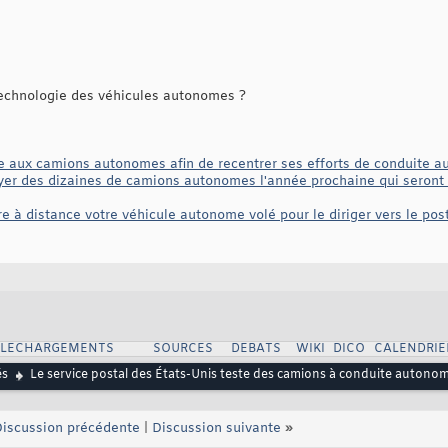
technologie des véhicules autonomes ?
e aux camions autonomes afin de recentrer ses efforts de conduite 
er des dizaines de camions autonomes l'année prochaine qui seront 
ire à distance votre véhicule autonome volé pour le diriger vers le pos
ELECHARGEMENTS
SOURCES
DEBATS
WIKI
DICO
CALENDRIE
és
Le service postal des États-Unis teste des camions à conduite autono
iscussion précédente
|
Discussion suivante
»