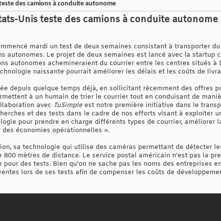
s teste des camions à conduite autonome
États-Unis teste des camions à conduite autonome
ommencé mardi un test de deux semaines consistant à transporter du c
ons autonomes. Le projet de deux semaines est lancé avec la startup
ons autonomes achemineraient du courrier entre les centres situés à D
hnologie naissante pourrait améliorer les délais et les coûts de livra
idée depuis quelque temps déjà, en sollicitant récemment des offres p
ettent à un humain de trier le courrier tout en conduisant de maniè
ollaboration avec
TuSimple
est notre première initiative dans le tran
erches et des tests dans le cadre de nos efforts visant à exploiter u
ogie pour prendre en charge différents types de courrier, améliorer la
r des économies opérationnelles ».
ion, sa technologie qui utilise des caméras permettant de détecter les
e 800 mètres de distance. Le service postal américain n'est pas la pr
 pour des tests. Bien qu’on ne sache pas les noms des entreprises en 
érentes lors de ses tests afin de compenser les coûts de développeme