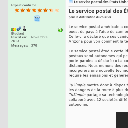
Le service postal des États-Uni
Expert confirmé
Le service postal des 
pour la distribution du courrier
Le service postal américain a c
ouest du pays à l'aide de cami
Étudiant
Celle-ci a déclaré que ses cami
Inscrit en
Novembre
2013
Arizona pour voir comment la tec
Messages
378
Le service postal étudie cette 
postaux semi-autonomes qui perm
porte-paroles a déclaré : « La c
distances. Nous menons des rech
incorporera une nouvelle technol
réduire les émissions et génére
TuSimple
mettra donc à disposit
les dangers de la route à plus d
TuSimple
partage sa technologie
collaboré avec 12 sociétés diff
autonome.