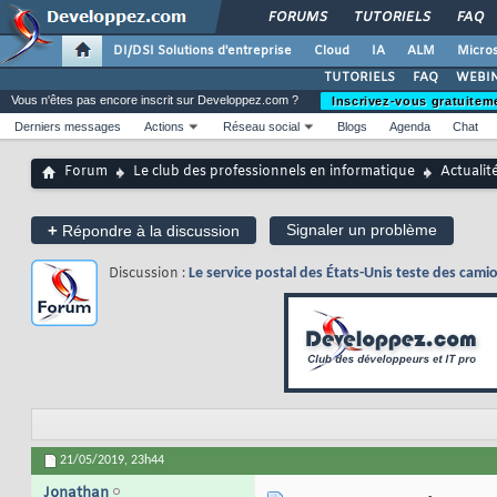
FORUMS
TUTORIELS
FAQ
DI/DSI Solutions d'entreprise
Cloud
IA
ALM
Micros
TUTORIELS
FAQ
WEBIN
Vous n'êtes pas encore inscrit sur Developpez.com ?
Inscrivez-vous gratuitem
Derniers messages
Actions
Réseau social
Blogs
Agenda
Chat
Forum
Le club des professionnels en informatique
Actualit
+
Signaler un problème
Répondre à la discussion
Discussion :
Le service postal des États-Unis teste des ca
21/05/2019,
23h44
Jonathan