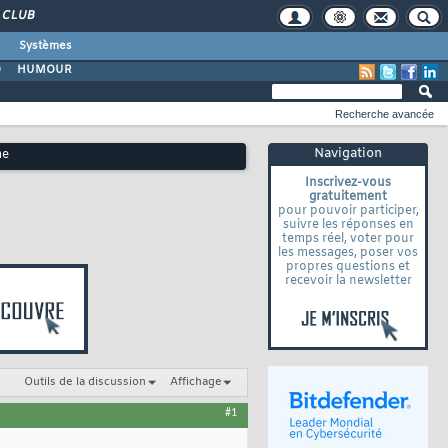
CLUB
Systèmes
O
HUMOUR
Recherche avancée
Navigation
me
Inscrivez-vous
gratuitement
pour pouvoir participer,
suivre les réponses en
temps réel, voter pour
les messages, poser vos
propres questions et
recevoir la newsletter
Outils de la discussion
Affichage
#1