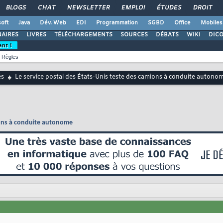
BLOGS
CHAT
NEWSLETTER
EMPLOI
ÉTUDES
DROIT
oft
Java
Dév. Web
EDI
Programmation
SGBD
Office
Mobiles
AIRES
LIVRES
TÉLÉCHARGEMENTS
SOURCES
DÉBATS
WIKI
DIC
ent !
Règles
és
Le service postal des États-Unis teste des camions à conduite autono
mions à conduite autonome