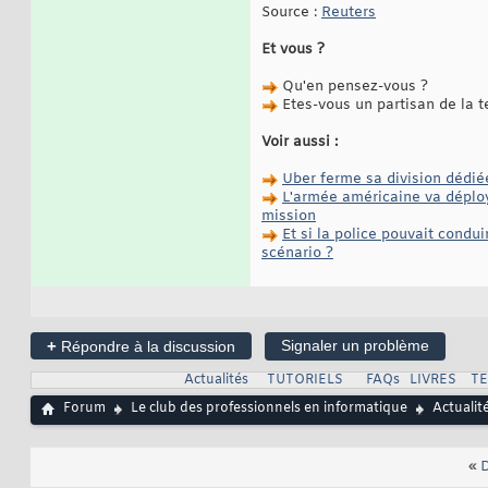
Source :
Reuters
Et vous ?
Qu'en pensez-vous ?
Etes-vous un partisan de la 
Voir aussi :
Uber ferme sa division dédié
L'armée américaine va déploy
mission
Et si la police pouvait condu
scénario ?
+
Signaler un problème
Répondre à la discussion
Actualités
TUTORIELS
FAQs
LIVRES
T
Forum
Le club des professionnels en informatique
Actualit
«
D