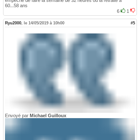
empêche de faire la semaine de 32 heures ou la retraite à
60...58 ans
6
1
Ryu2000
,
le 14/05/2019 à 10h00
#5
Envoyé par
Michael Guilloux