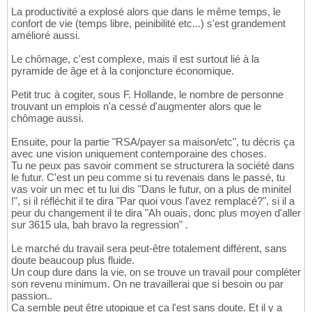
La productivité a explosé alors que dans le même temps, le
confort de vie (temps libre, peinibilité etc...) s'est grandement
amélioré aussi.
Le chômage, c'est complexe, mais il est surtout lié à la
pyramide de âge et à la conjoncture économique.
Petit truc à cogiter, sous F. Hollande, le nombre de personne
trouvant un emplois n'a cessé d'augmenter alors que le
chômage aussi.
Ensuite, pour la partie "RSA/payer sa maison/etc", tu décris ça
avec une vision uniquement contemporaine des choses.
Tu ne peux pas savoir comment se structurera la société dans
le futur. C'est un peu comme si tu revenais dans le passé, tu
vas voir un mec et tu lui dis "Dans le futur, on a plus de minitel
!", si il réfléchit il te dira "Par quoi vous l'avez remplacé?", si il a
peur du changement il te dira "Ah ouais, donc plus moyen d'aller
sur 3615 ula, bah bravo la regression" .
Le marché du travail sera peut-être totalement différent, sans
doute beaucoup plus fluide.
Un coup dure dans la vie, on se trouve un travail pour compléter
son revenu minimum. On ne travaillerai que si besoin ou par
passion..
Ca semble peut être utopique et ça l'est sans doute. Et il y a