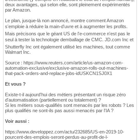
deux avantages, qui selon elle, sont pleinement expérimentés
par Amazon.
Le plan, jusque-là non annoncé, montre comment Amazon
s'emploie à réduire la main-d'uvre et à augmenter les profits.
Mais précisons que le géant US de l'e-commerce n'est pas le
seul à tester la technologie demballage de CMC. JD.com Inc et
Shutterfly Inc ont également utilisé les machines, tout comme
Walmart Inc.
Source : https://www.reuters.com/article/us-amazon-com-
automation-exclusive/exclusive-amazon-rolls-out-machines-
that-pack-orders-and-replace-jobs-idUSKCN1SJ0X1
Et vous ?
Existe-t-il aujourd'hui des métiers présentant un risque zéro
d'automatisation (partiellement ou totalement) ?
Si les métiers sous-qualifiés sont menacés par les robots ? Les
plus qualifiés ne sont-ils pas aussi menacés par l'IA ?
Voir aussi :
https://www.developpez.com/actu/232685/US-en-2019-10-
pourcent-des-emplois-seront-perdus-au-profit-de-l-