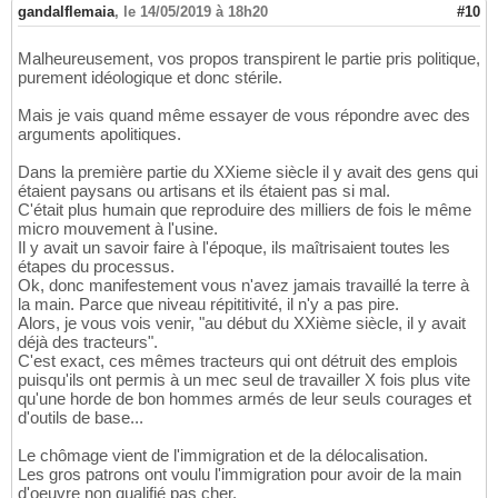
gandalflemaia
,
le 14/05/2019 à 18h20
#10
Malheureusement, vos propos transpirent le partie pris politique,
purement idéologique et donc stérile.
Mais je vais quand même essayer de vous répondre avec des
arguments apolitiques.
Dans la première partie du XXieme siècle il y avait des gens qui
étaient paysans ou artisans et ils étaient pas si mal.
C'était plus humain que reproduire des milliers de fois le même
micro mouvement à l'usine.
Il y avait un savoir faire à l'époque, ils maîtrisaient toutes les
étapes du processus.
Ok, donc manifestement vous n'avez jamais travaillé la terre à
la main. Parce que niveau répititivité, il n'y a pas pire.
Alors, je vous vois venir, "au début du XXième siècle, il y avait
déjà des tracteurs".
C'est exact, ces mêmes tracteurs qui ont détruit des emplois
puisqu'ils ont permis à un mec seul de travailler X fois plus vite
qu'une horde de bon hommes armés de leur seuls courages et
d'outils de base...
Le chômage vient de l'immigration et de la délocalisation.
Les gros patrons ont voulu l'immigration pour avoir de la main
d'oeuvre non qualifié pas cher.