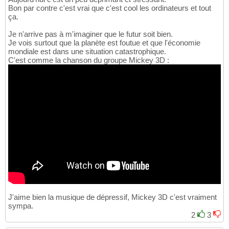
Bon par contre c'est vrai que c'est cool les ordinateurs et tout
ça.
Je n'arrive pas à m'imaginer que le futur soit bien.
Je vois surtout que la planète est foutue et que l'économie
mondiale est dans une situation catastrophique.
C'est comme la chanson du groupe Mickey 3D :
J'aime bien la musique de dépressif, Mickey 3D c'est vraiment
sympa.
2
3