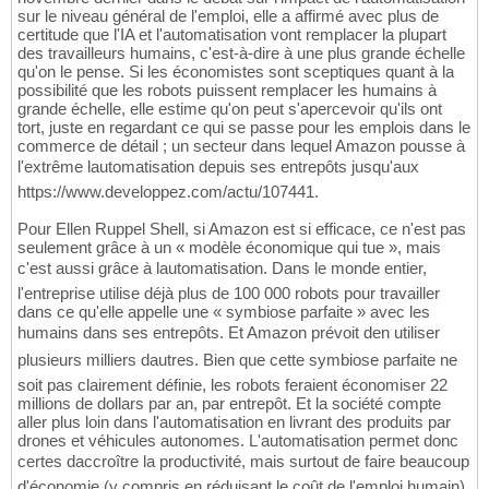
sur le niveau général de l'emploi, elle a affirmé avec plus de
certitude que l'IA et l'automatisation vont remplacer la plupart
des travailleurs humains, c'est-à-dire à une plus grande échelle
qu'on le pense. Si les économistes sont sceptiques quant à la
possibilité que les robots puissent remplacer les humains à
grande échelle, elle estime qu'on peut s'apercevoir qu'ils ont
tort, juste en regardant ce qui se passe pour les emplois dans le
commerce de détail ; un secteur dans lequel Amazon pousse à
l'extrême lautomatisation depuis ses entrepôts jusqu'aux
https://www.developpez.com/actu/107441.
Pour Ellen Ruppel Shell, si Amazon est si efficace, ce n'est pas
seulement grâce à un « modèle économique qui tue », mais
c'est aussi grâce à lautomatisation. Dans le monde entier,
l'entreprise utilise déjà plus de 100 000 robots pour travailler
dans ce qu'elle appelle une « symbiose parfaite » avec les
humains dans ses entrepôts. Et Amazon prévoit den utiliser
plusieurs milliers dautres. Bien que cette symbiose parfaite ne
soit pas clairement définie, les robots feraient économiser 22
millions de dollars par an, par entrepôt. Et la société compte
aller plus loin dans l'automatisation en livrant des produits par
drones et véhicules autonomes. L'automatisation permet donc
certes daccroître la productivité, mais surtout de faire beaucoup
d'économie (y compris en réduisant le coût de l'emploi humain),