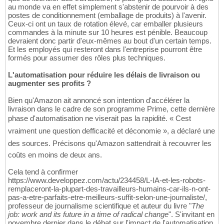
au monde va en effet simplement s'abstenir de pourvoir à des
postes de conditionnement (emballage de produits) à l'avenir.
Ceux-ci ont un taux de rotation élevé, car emballer plusieurs
commandes à la minute sur 10 heures est pénible. Beaucoup
devraient donc partir d'eux-mêmes au bout d'un certain temps.
Et les employés qui resteront dans l'entreprise pourront être
formés pour assumer des rôles plus techniques.
L'automatisation pour réduire les délais de livraison ou
augmenter ses profits ?
Bien qu'Amazon ait annoncé son intention d'accélérer la
livraison dans le cadre de son programme Prime, cette dernière
phase d'automatisation ne viserait pas la rapidité. « Cest
vraiment une question defficacité et déconomie », a déclaré une
des sources. Précisons qu'Amazon sattendrait à recouvrer les
coûts en moins de deux ans.
Cela tend à confirmer
https://www.developpez.com/actu/234458/L-IA-et-les-robots-
remplaceront-la-plupart-des-travailleurs-humains-car-ils-n-ont-
pas-a-etre-parfaits-etre-meilleurs-suffit-selon-une-journaliste/,
professeur de journalisme scientifique et auteur du livre "
The
job: work and its future in a time of radical change
". S'invitant en
novembre dernier dans le débat sur l'impact de l'automatisation