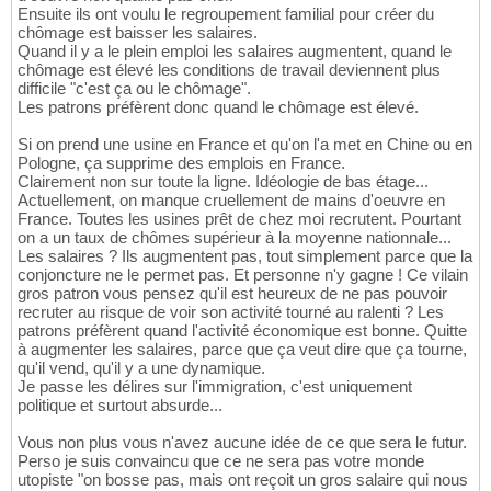
Ensuite ils ont voulu le regroupement familial pour créer du
chômage est baisser les salaires.
Quand il y a le plein emploi les salaires augmentent, quand le
chômage est élevé les conditions de travail deviennent plus
difficile "c'est ça ou le chômage".
Les patrons préfèrent donc quand le chômage est élevé.
Si on prend une usine en France et qu'on l'a met en Chine ou en
Pologne, ça supprime des emplois en France.
Clairement non sur toute la ligne. Idéologie de bas étage...
Actuellement, on manque cruellement de mains d'oeuvre en
France. Toutes les usines prêt de chez moi recrutent. Pourtant
on a un taux de chômes supérieur à la moyenne nationnale...
Les salaires ? Ils augmentent pas, tout simplement parce que la
conjoncture ne le permet pas. Et personne n'y gagne ! Ce vilain
gros patron vous pensez qu'il est heureux de ne pas pouvoir
recruter au risque de voir son activité tourné au ralenti ? Les
patrons préfèrent quand l'activité économique est bonne. Quitte
à augmenter les salaires, parce que ça veut dire que ça tourne,
qu'il vend, qu'il y a une dynamique.
Je passe les délires sur l'immigration, c'est uniquement
politique et surtout absurde...
Vous non plus vous n'avez aucune idée de ce que sera le futur.
Perso je suis convaincu que ce ne sera pas votre monde
utopiste "on bosse pas, mais ont reçoit un gros salaire qui nous