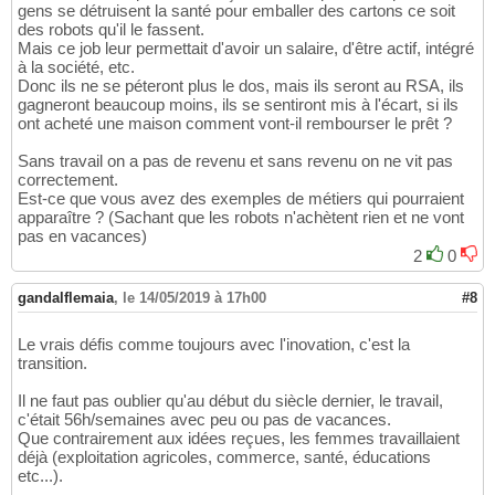
gens se détruisent la santé pour emballer des cartons ce soit
des robots qu'il le fassent.
Mais ce job leur permettait d'avoir un salaire, d'être actif, intégré
à la société, etc.
Donc ils ne se péteront plus le dos, mais ils seront au RSA, ils
gagneront beaucoup moins, ils se sentiront mis à l'écart, si ils
ont acheté une maison comment vont-il rembourser le prêt ?
Sans travail on a pas de revenu et sans revenu on ne vit pas
correctement.
Est-ce que vous avez des exemples de métiers qui pourraient
apparaître ? (Sachant que les robots n'achètent rien et ne vont
pas en vacances)
2
0
gandalflemaia
,
le 14/05/2019 à 17h00
#8
Le vrais défis comme toujours avec l'inovation, c'est la
transition.
Il ne faut pas oublier qu'au début du siècle dernier, le travail,
c'était 56h/semaines avec peu ou pas de vacances.
Que contrairement aux idées reçues, les femmes travaillaient
déjà (exploitation agricoles, commerce, santé, éducations
etc...).