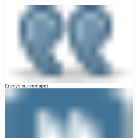
Envoyé par
coolspot