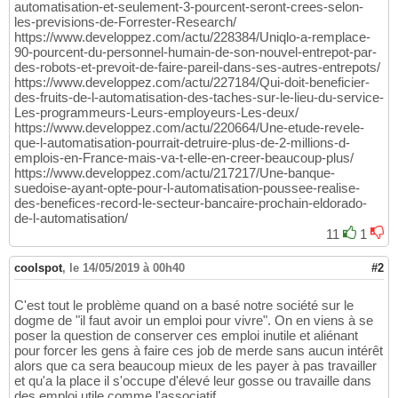
automatisation-et-seulement-3-pourcent-seront-crees-selon-
les-previsions-de-Forrester-Research/
https://www.developpez.com/actu/228384/Uniqlo-a-remplace-
90-pourcent-du-personnel-humain-de-son-nouvel-entrepot-par-
des-robots-et-prevoit-de-faire-pareil-dans-ses-autres-entrepots/
https://www.developpez.com/actu/227184/Qui-doit-beneficier-
des-fruits-de-l-automatisation-des-taches-sur-le-lieu-du-service-
Les-programmeurs-Leurs-employeurs-Les-deux/
https://www.developpez.com/actu/220664/Une-etude-revele-
que-l-automatisation-pourrait-detruire-plus-de-2-millions-d-
emplois-en-France-mais-va-t-elle-en-creer-beaucoup-plus/
https://www.developpez.com/actu/217217/Une-banque-
suedoise-ayant-opte-pour-l-automatisation-poussee-realise-
des-benefices-record-le-secteur-bancaire-prochain-eldorado-
de-l-automatisation/
11
1
coolspot
,
le 14/05/2019 à 00h40
#2
C'est tout le problème quand on a basé notre société sur le
dogme de "il faut avoir un emploi pour vivre". On en viens à se
poser la question de conserver ces emploi inutile et aliénant
pour forcer les gens à faire ces job de merde sans aucun intérêt
alors que ca sera beaucoup mieux de les payer à pas travailler
et qu'a la place il s'occupe d'élevé leur gosse ou travaille dans
des emploi utile comme l'associatif.