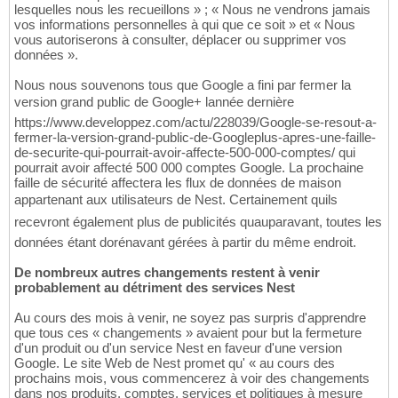
lesquelles nous les recueillons » ; « Nous ne vendrons jamais
vos informations personnelles à qui que ce soit » et « Nous
vous autoriserons à consulter, déplacer ou supprimer vos
données ».
Nous nous souvenons tous que Google a fini par fermer la
version grand public de Google+ lannée dernière
https://www.developpez.com/actu/228039/Google-se-resout-a-
fermer-la-version-grand-public-de-Googleplus-apres-une-faille-
de-securite-qui-pourrait-avoir-affecte-500-000-comptes/ qui
pourrait avoir affecté 500 000 comptes Google. La prochaine
faille de sécurité affectera les flux de données de maison
appartenant aux utilisateurs de Nest. Certainement quils
recevront également plus de publicités quauparavant, toutes les
données étant dorénavant gérées à partir du même endroit.
De nombreux autres changements restent à venir
probablement au détriment des services Nest
Au cours des mois à venir, ne soyez pas surpris d'apprendre
que tous ces « changements » avaient pour but la fermeture
d'un produit ou d'un service Nest en faveur d'une version
Google. Le site Web de Nest promet qu' « au cours des
prochains mois, vous commencerez à voir des changements
dans nos produits, comptes, services et politiques à mesure