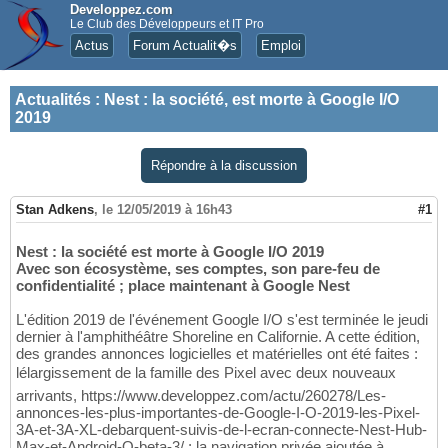
Developpez.com
Le Club des Développeurs et IT Pro
Actus
Forum Actualit�s
Emploi
Actualités
:
Nest : la société, est morte à Google I/O
2019
Répondre à la discussion
Stan Adkens
,
le 12/05/2019 à 16h43
#1
Nest : la société est morte à Google I/O 2019
Avec son écosystème, ses comptes, son pare-feu de
confidentialité ; place maintenant à Google Nest
L'édition 2019 de l'événement Google I/O s'est terminée le jeudi
dernier à l'amphithéâtre Shoreline en Californie. A cette édition,
des grandes annonces logicielles et matérielles ont été faites :
lélargissement de la famille des Pixel avec deux nouveaux
arrivants, https://www.developpez.com/actu/260278/Les-
annonces-les-plus-importantes-de-Google-I-O-2019-les-Pixel-
3A-et-3A-XL-debarquent-suivis-de-l-ecran-connecte-Nest-Hub-
Max-et-Android-Q-beta-3/ ; la navigation privée ajoutée à