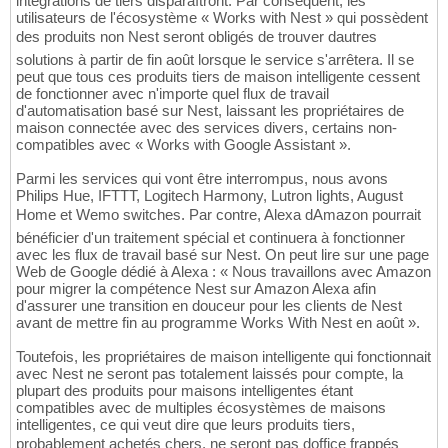
intégrations de tiers disparaîtront. Par conséquent, les
utilisateurs de l'écosystème « Works with Nest » qui possèdent
des produits non Nest seront obligés de trouver dautres
solutions à partir de fin août lorsque le service s'arrêtera. Il se
peut que tous ces produits tiers de maison intelligente cessent
de fonctionner avec n'importe quel flux de travail
d'automatisation basé sur Nest, laissant les propriétaires de
maison connectée avec des services divers, certains non-
compatibles avec « Works with Google Assistant ».
Parmi les services qui vont être interrompus, nous avons
Philips Hue, IFTTT, Logitech Harmony, Lutron lights, August
Home et Wemo switches. Par contre, Alexa dAmazon pourrait
bénéficier d'un traitement spécial et continuera à fonctionner
avec les flux de travail basé sur Nest. On peut lire sur une page
Web de Google dédié à Alexa : « Nous travaillons avec Amazon
pour migrer la compétence Nest sur Amazon Alexa afin
d'assurer une transition en douceur pour les clients de Nest
avant de mettre fin au programme Works With Nest en août ».
Toutefois, les propriétaires de maison intelligente qui fonctionnait
avec Nest ne seront pas totalement laissés pour compte, la
plupart des produits pour maisons intelligentes étant
compatibles avec de multiples écosystèmes de maisons
intelligentes, ce qui veut dire que leurs produits tiers,
probablement achetés chers, ne seront pas doffice frappés