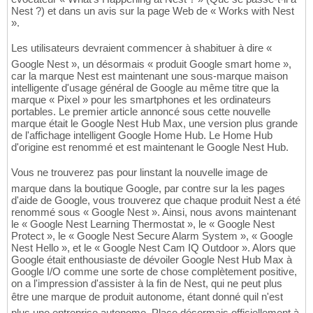
Nest ?) et dans un avis sur la page Web de « Works with Nest
».
Les utilisateurs devraient commencer à shabituer à dire «
Google Nest », un désormais « produit Google smart home »,
car la marque Nest est maintenant une sous-marque maison
intelligente d'usage général de Google au même titre que la
marque « Pixel » pour les smartphones et les ordinateurs
portables. Le premier article annoncé sous cette nouvelle
marque était le Google Nest Hub Max, une version plus grande
de l'affichage intelligent Google Home Hub. Le Home Hub
d'origine est renommé et est maintenant le Google Nest Hub.
Vous ne trouverez pas pour linstant la nouvelle image de
marque dans la boutique Google, par contre sur la les pages
d'aide de Google, vous trouverez que chaque produit Nest a été
renommé sous « Google Nest ». Ainsi, nous avons maintenant
le « Google Nest Learning Thermostat », le « Google Nest
Protect », le « Google Nest Secure Alarm System », « Google
Nest Hello », et le « Google Nest Cam IQ Outdoor ». Alors que
Google était enthousiaste de dévoiler Google Nest Hub Max à
Google I/O comme une sorte de chose complètement positive,
on a l'impression d'assister à la fin de Nest, qui ne peut plus
être une marque de produit autonome, étant donné quil n'est
plus une entreprise autonome. Place désormais officiellement à