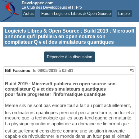
Developpez.com
Le Club des Développeurs et IT Pro
Actus
Forum Logiciels Libres & Open Source
Emploi
Logiciels Libres & Open Source
:
Build 2019 : Microsoft
annonce qu'il publiera en open source son
compilateur Q # et des simulateurs quantiques
Répondre à la discussion
Bill Fassinou
,
le 08/05/2019 à 03h01
#1
Build 2019 : Microsoft publiera en open source son
compilateur Q # et des simulateurs quantiques
pour faire progresser l'informatique quantique
Même sils ne sont pas encore tout à fait au point actuellement,
les ordinateurs quantiques prennent peu à peu forme, au fur et à
mesure que la technologie qui les sous-tend gagne en maturité.
La physique quantique appliquée au domaine de linformatique
est actuellement considérée comme une solution innovante
capable de révolutionner le monde dans un futur pas si lointain.