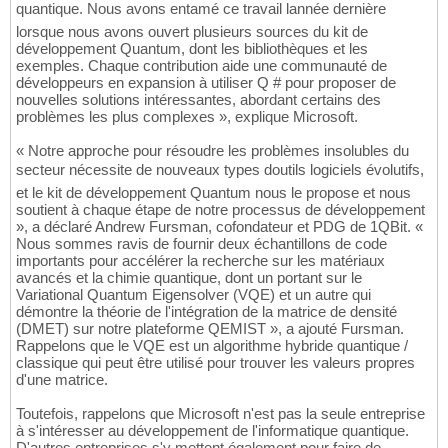
quantique. Nous avons entamé ce travail lannée dernière
lorsque nous avons ouvert plusieurs sources du kit de
développement Quantum, dont les bibliothèques et les
exemples. Chaque contribution aide une communauté de
développeurs en expansion à utiliser Q # pour proposer de
nouvelles solutions intéressantes, abordant certains des
problèmes les plus complexes », explique Microsoft.
« Notre approche pour résoudre les problèmes insolubles du
secteur nécessite de nouveaux types doutils logiciels évolutifs,
et le kit de développement Quantum nous le propose et nous
soutient à chaque étape de notre processus de développement
», a déclaré Andrew Fursman, cofondateur et PDG de 1QBit. «
Nous sommes ravis de fournir deux échantillons de code
importants pour accélérer la recherche sur les matériaux
avancés et la chimie quantique, dont un portant sur le
Variational Quantum Eigensolver (VQE) et un autre qui
démontre la théorie de l'intégration de la matrice de densité
(DMET) sur notre plateforme QEMIST », a ajouté Fursman.
Rappelons que le VQE est un algorithme hybride quantique /
classique qui peut être utilisé pour trouver les valeurs propres
d'une matrice.
Toutefois, rappelons que Microsoft n'est pas la seule entreprise
à s'intéresser au développement de l'informatique quantique.
D'autres entreprises s'y mettent également pour faire de