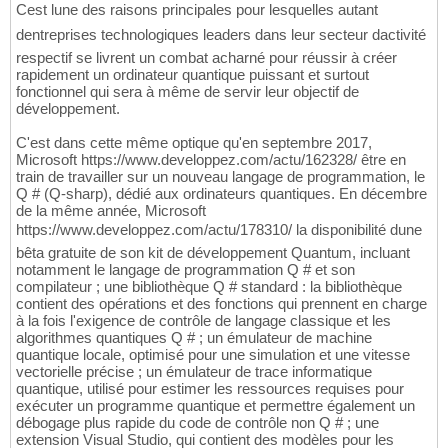
Cest lune des raisons principales pour lesquelles autant
dentreprises technologiques leaders dans leur secteur dactivité
respectif se livrent un combat acharné pour réussir à créer
rapidement un ordinateur quantique puissant et surtout
fonctionnel qui sera à même de servir leur objectif de
développement.
C'est dans cette même optique qu'en septembre 2017,
Microsoft https://www.developpez.com/actu/162328/ être en
train de travailler sur un nouveau langage de programmation, le
Q # (Q-sharp), dédié aux ordinateurs quantiques. En décembre
de la même année, Microsoft
https://www.developpez.com/actu/178310/ la disponibilité dune
bêta gratuite de son kit de développement Quantum, incluant
notamment le langage de programmation Q # et son
compilateur ; une bibliothèque Q # standard : la bibliothèque
contient des opérations et des fonctions qui prennent en charge
à la fois l'exigence de contrôle de langage classique et les
algorithmes quantiques Q # ; un émulateur de machine
quantique locale, optimisé pour une simulation et une vitesse
vectorielle précise ; un émulateur de trace informatique
quantique, utilisé pour estimer les ressources requises pour
exécuter un programme quantique et permettre également un
débogage plus rapide du code de contrôle non Q # ; une
extension Visual Studio, qui contient des modèles pour les