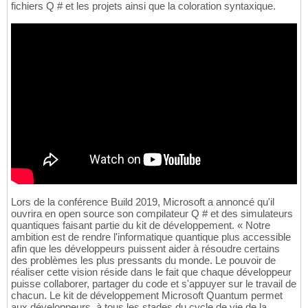
fichiers Q # et les projets ainsi que la coloration syntaxique.
Lors de la conférence Build 2019, Microsoft a annoncé qu'il
ouvrira en open source son compilateur Q # et des simulateurs
quantiques faisant partie du kit de développement. « Notre
ambition est de rendre l'informatique quantique plus accessible
afin que les développeurs puissent aider à résoudre certains
des problèmes les plus pressants du monde. Le pouvoir de
réaliser cette vision réside dans le fait que chaque développeur
puisse collaborer, partager du code et s'appuyer sur le travail de
chacun. Le kit de développement Microsoft Quantum permet
aux développeurs, à tous les stades du cycle de vie de la