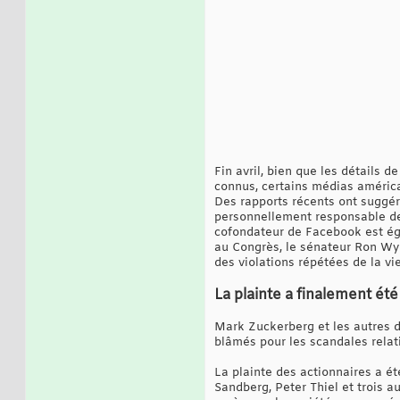
Fin avril, bien que les détails 
connus, certains médias américa
Des rapports récents ont suggér
personnellement responsable de
cofondateur de Facebook est égal
au Congrès, le sénateur Ron Wyde
des violations répétées de la vi
La plainte a finalement ét
Mark Zuckerberg et les autres di
blâmés pour les scandales relati
La plainte des actionnaires a é
Sandberg, Peter Thiel et trois 