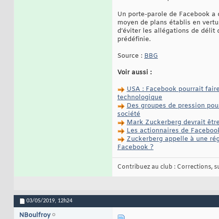
Un porte-parole de Facebook a d
moyen de plans établis en vertu
d’éviter les allégations de déli
prédéfinie.
Source :
BBG
Voir aussi :
USA : Facebook pourrait faire
technologique
Des groupes de pression pouss
société
Mark Zuckerberg devrait être
Les actionnaires de Facebook 
Zuckerberg appelle à une régu
Facebook ?
Contribuez au club : Corrections, sug
03/05/2019,
12h24
NBoulfroy