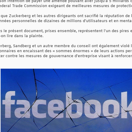
on intention de payer une amende pouvant aller jusqu'à 5 milliards d
deral Trade Commission exigeant de meilleures mesures de protection
que Zuckerberg et les autres dirigeants ont sacrifié la réputation de 
nées personnelles de dizaines de millions d’utilisateurs et en mentan
s le présent document, prises ensemble, représentent l'un des pires e
on lire dans la plainte.
erg, Sandberg et un autre membre du conseil ont également violé les
tionnaires en encaissant des « sommes énormes » de leurs actions pe
ter contre les mesures de gouvernance d'entreprise visant à renforcer 