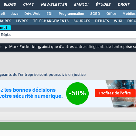
BLOGS
CHAT
NEWSLETTER
EMPLOI
ÉTUDES
DROIT
oft
Java
Dév. Web
EDI
Programmation
SGBD
Office
Mobiles
AIRES
LIVRES
TÉLÉCHARGEMENTS
SOURCES
DÉBATS
WIKI
DIC
ent !
Règles
és
Mark Zuckerberg, ainsi que d'autres cadres dirigeants de l'entreprise s
geants de l'entreprise sont poursuivis en justice