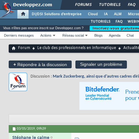
FORUMS
TUTORIELS
FAQ
DI/DSI Solutions d'entreprise
Cloud
IA
ALM
Micros
TUTORIELS
FAQ
WEBIN
Vous n'êtes pas encore inscrit sur Developpez.com ?
Inscrivez-vous gratuitem
Derniers messages
Actions
Réseau social
Blogs
Agenda
Chat
Forum
Le club des professionnels en informatique
Actualit
+
Signaler un problème
Répondre à la discussion
Discussion :
Mark Zuckerberg, ainsi que d'autres cadres diri
03/05/2019,
09h39
Stéphane le calme