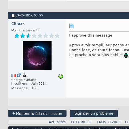
09/05/2019,
05h50
Citrax
Membre très actif
I approve this message !
Apres avoir rempli leur poche en
Bonne idée, de toute facon il n
Le prochain sera plus habile.
Chargé d'affaire
Inscrit en
Juin 2014
Messages
188
+
Signaler un problème
Répondre à la discussion
Actualités
TUTORIELS
FAQs
LIVRES
T