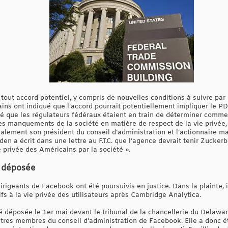
de tout accord potentiel, y compris de nouvelles conditions à suivre pa
ins ont indiqué que l’accord pourrait potentiellement impliquer le 
é que les régulateurs fédéraux étaient en train de déterminer comme
s manquements de la société en matière de respect de la vie privée,
ement son président du conseil d’administration et l’actionnaire maj
n a écrit dans une lettre au F.T.C. que l’agence devrait tenir Zucker
e privée des Américains par la société ».
é déposée
rigeants de Facebook ont été poursuivis en justice. Dans la plainte, il
fs à la vie privée des utilisateurs après Cambridge Analytica.
té déposée le 1er mai devant le tribunal de la chancellerie du Delawa
autres membres du conseil d'administration de Facebook. Elle a donc