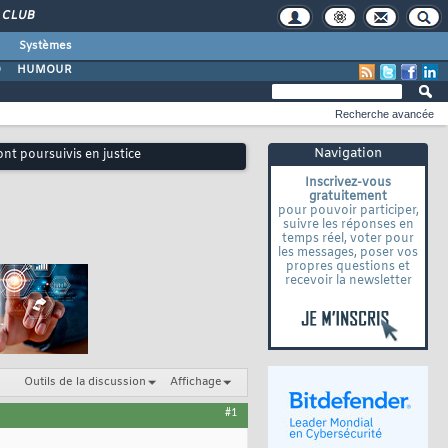
CLUB
Systèmes
O
HUMOUR
Recherche avancée
Navigation
ont poursuivis en justice
Inscrivez-vous
gratuitement
pour pouvoir participer,
suivre les réponses en
temps réel, voter pour
les messages, poser vos
propres questions et
recevoir la newsletter
Outils de la discussion
Affichage
#1