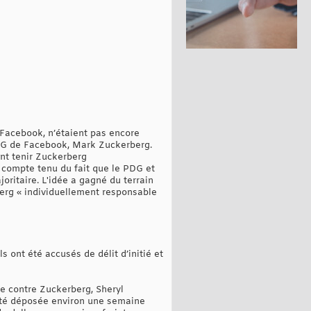
r Facebook, n’étaient pas encore
PDG de Facebook, Mark Zuckerberg.
nt tenir Zuckerberg
 compte tenu du fait que le PDG et
oritaire. L'idée a gagné du terrain
berg « individuellement responsable
s ont été accusés de délit d’initié et
re contre Zuckerberg, Sheryl
 été déposée environ une semaine