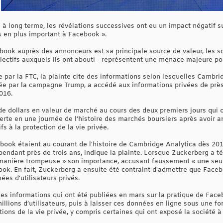
à long terme, les révélations successives ont eu un impact négatif su
s en plus important à Facebook ».
ook auprès des annonceurs est sa principale source de valeur, les sca
llectifs auxquels ils ont abouti - représentent une menace majeure pou
par la FTC, la plainte cite des informations selon lesquelles Cambri
ée par la campagne Trump, a accédé aux informations privées de près 
016.
 de dollars en valeur de marché au cours des deux premiers jours qui 
perte en une journée de l’histoire des marchés boursiers après avoir 
fs à la protection de la vie privée.
ook étaient au courant de l'histoire de Cambridge Analytica dès 201
s pendant près de trois ans, indique la plainte. Lorsque Zuckerberg a
 manière trompeuse » son importance, accusant faussement « une seul
ook. En fait, Zuckerberg a ensuite été contraint d'admettre que Face
ées d'utilisateurs privés.
es informations qui ont été publiées en mars sur la pratique de Face
lions d’utilisateurs, puis à laisser ces données en ligne sous une form
ions de la vie privée, y compris certaines qui ont exposé la société à