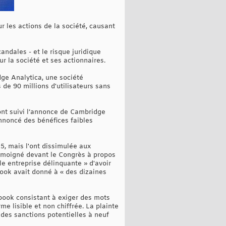
r les actions de la société, causant
ndales - et le risque juridique
r la société et ses actionnaires.
dge Analytica, une société
de 90 millions d'utilisateurs sans
ont suivi l’annonce de Cambridge
annoncé des bénéfices faibles
5, mais l'ont dissimulée aux
 témoigné devant le Congrès à propos
e entreprise délinquante » d'avoir
book avait donné à « des dizaines
book consistant à exiger des mots
e lisible et non chiffrée. La plainte
 des sanctions potentielles à neuf