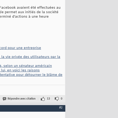
 Facebook avaient été effectuées au
e permet aux initiés de la société
terminé d’actions à une heure
ecord pour une entreprise
a vie privée des utilisateurs par la
k, selon un sénateur américain
ui, en voici les raisons
e tentative pour détourner le blâme de
Répondre avec citation
13
0
#2