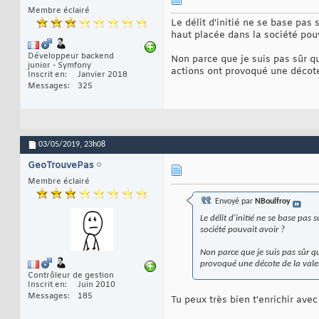
Membre éclairé
Le délit d'initié ne se base pas
haut placée dans la société pouv
Développeur backend
Non parce que je suis pas sûr q
junior - Symfony
actions ont provoqué une décote
Inscrit en
Janvier 2018
Messages
325
03/05/2019,
23h08
GeoTrouvePas
Membre éclairé
Envoyé par
NBoulfroy
Le délit d'initié ne se base pas
société pouvait avoir ?
Non parce que je suis pas sûr q
provoqué une décote de la vale
Contrôleur de gestion
Inscrit en
Juin 2010
Messages
185
Tu peux très bien t'enrichir avec