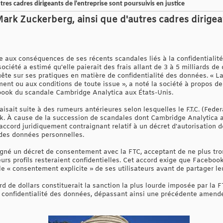
res cadres dirigeants de l'entreprise sont poursuivis en justice
rk Zuckerberg, ainsi que d'autres cadres dirigean
e aux conséquences de ses récents scandales liés à la confidentialit
 société a estimé qu'elle paierait des frais allant de 3 à 5 milliards de
e sur ses pratiques en matière de confidentialité des données. « La q
t ou aux conditions de toute issue », a noté la société à propos de l
ook du scandale Cambridge Analytica aux États-Unis.
isait suite à des rumeurs antérieures selon lesquelles le F.T.C. (Fede
 À cause de la succession de scandales dont Cambridge Analytica a é
 accord juridiquement contraignant relatif à un décret d'autorisation 
 des données personnelles.
igné un décret de consentement avec la FTC, acceptant de ne plus trom
eurs profils resteraient confidentielles. Cet accord exige que Faceb
 le « consentement explicite » de ses utilisateurs avant de partager l
d de dollars constituerait la sanction la plus lourde imposée par la 
e confidentialité des données, dépassant ainsi une précédente amende 