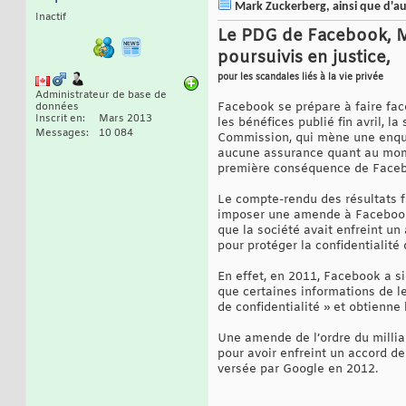
Mark Zuckerberg, ainsi que d'aut
Inactif
Le PDG de Facebook, Ma
poursuivis en justice,
pour les scandales liés à la vie privée
Administrateur de base de
Facebook se prépare à faire fac
données
Inscrit en
Mars 2013
les bénéfices publié fin avril, la
Messages
10 084
Commission, qui mène une enquêt
aucune assurance quant au momen
première conséquence de Faceb
Le compte-rendu des résultats fa
imposer une amende à Facebook.
que la société avait enfreint un
pour protéger la confidentialité
En effet, en 2011, Facebook a s
que certaines informations de l
de confidentialité » et obtienne
Une amende de l’ordre du milliar
pour avoir enfreint un accord d
versée par Google en 2012.