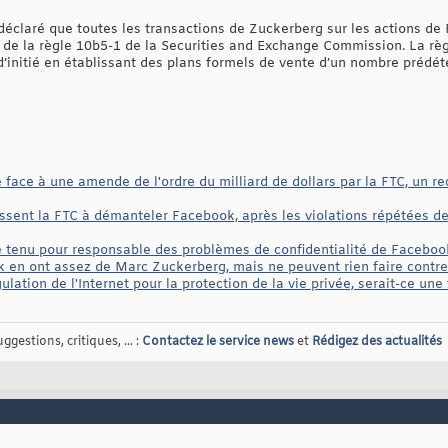
éclaré que toutes les transactions de Zuckerberg sur les actions de
 de la règle 10b5-1 de la Securities and Exchange Commission. La règl
t d’initié en établissant des plans formels de vente d’un nombre prédé
 face à une amende de l'ordre du milliard de dollars par la FTC, un r
ent la FTC à démanteler Facebook, après les violations répétées de l
 tenu pour responsable des problèmes de confidentialité de Faceboo
en ont assez de Marc Zuckerberg, mais ne peuvent rien faire contre l
lation de l'Internet pour la protection de la vie privée, serait-ce un
gestions, critiques, ... :
Contactez le service news
et
Rédigez des actualités