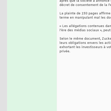
après que la société a annoncé s
décret de consentement de la Fe
La plainte de 193 pages affirme 
terme en manipulant mal les don
« Les allégations contenues dan
l'ère des médias sociaux », peut-
Selon le même document, Zuckerb
leurs obligations envers les ac
exhortant les investisseurs à vo
privée.