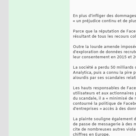
En plus d’infliger des dommages 
« un préjudice continu et de plu
Parce que la réputation de Faceb
résultant de tous les recours co
Outre la lourde amende imposée 
d'exploration de données recrut
leur consentement en 2015 et 2
La société a perdu 50 milliards
Analytica, puis a connu la pire 
alourdis par ses scandales relati
Les hauts responsables de Faceb
utilisateurs et aux actionnaire
du scandale, il a « minimisé de
contourné la politique de Faceb
d'entreprises » accès à des donn
La plainte souligne également d
de passe de messagerie à des mil
cite de nombreuses autres violat
chiffres en Europe.