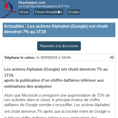
Developpez.com
Le Club des Développeurs et IT Pro
Actus
Forum Actualit�s
Emploi
Actualités
:
Les actions Alphabet (Google) ont chuté
denviron 7% au 1T19
Répondre à la discussion
Stéphane le calme
,
le 30/04/2019 à 12h04
#1
Les actions Alphabet (Google) ont chuté denviron 7% au
1T19,
après la publication d'un chiffre daffaires inférieur aux
estimations des analystes
Alors que Microsoft a enregistré une augmentation de 72% de
ses activités dans le cloud, le principal moteur de chiffre
daffaires de Google semble s'essouffler. Les actions Alphabet
ont chuté denviron 7% après que la société mère de Google a
publié un chiffre daffaires inférieur aux estimations des