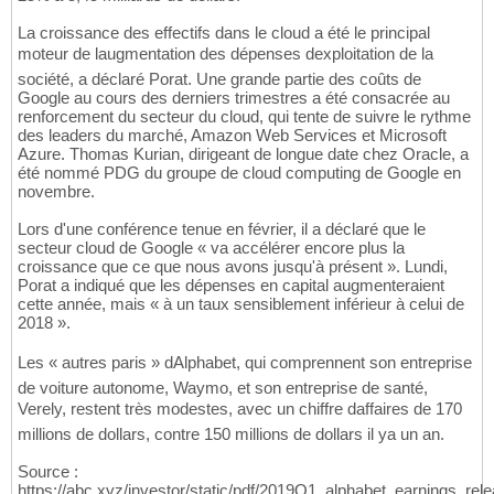
La croissance des effectifs dans le cloud a été le principal
moteur de laugmentation des dépenses dexploitation de la
société, a déclaré Porat. Une grande partie des coûts de
Google au cours des derniers trimestres a été consacrée au
renforcement du secteur du cloud, qui tente de suivre le rythme
des leaders du marché, Amazon Web Services et Microsoft
Azure. Thomas Kurian, dirigeant de longue date chez Oracle, a
été nommé PDG du groupe de cloud computing de Google en
novembre.
Lors d'une conférence tenue en février, il a déclaré que le
secteur cloud de Google « va accélérer encore plus la
croissance que ce que nous avons jusqu'à présent ». Lundi,
Porat a indiqué que les dépenses en capital augmenteraient
cette année, mais « à un taux sensiblement inférieur à celui de
2018 ».
Les « autres paris » dAlphabet, qui comprennent son entreprise
de voiture autonome, Waymo, et son entreprise de santé,
Verely, restent très modestes, avec un chiffre daffaires de 170
millions de dollars, contre 150 millions de dollars il ya un an.
Source :
https://abc.xyz/investor/static/pdf/2019Q1_alphabet_earnings_rel