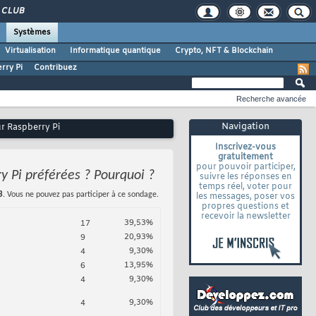
CLUB
Systèmes
Virtualisation
Informatique quantique
Crypto, NFT & Blockchain
rry Pi
Contribuez
Recherche avancée
Navigation
r Raspberry Pi
Inscrivez-vous
gratuitement
pour pouvoir participer,
y Pi préférées ? Pourquoi ?
suivre les réponses en
temps réel, voter pour
3
. Vous ne pouvez pas participer à ce sondage.
les messages, poser vos
propres questions et
recevoir la newsletter
39,53%
17
20,93%
9
9,30%
4
13,95%
6
9,30%
4
9,30%
4