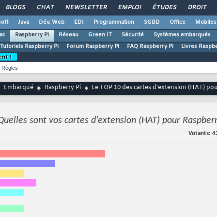
BLOGS
CHAT
NEWSLETTER
EMPLOI
ÉTUDES
DROIT
oft
Java
Dév. Web
EDI
Programmation
SGBD
Office
Mobiles
ac
Raspberry Pi
Réseau
Green IT
Sécurité
Systèmes embarqués
Tutoriels Raspberry Pi
Forum Raspberry Pi
FAQ Raspberry Pi
Livres Raspbe
ent !
Règles
Embarqué
Raspberry Pi
Le TOP 10 des cartes d'extension (HAT) pou
Quelles sont vos cartes d'extension (HAT) pour Raspberr
Votants
4