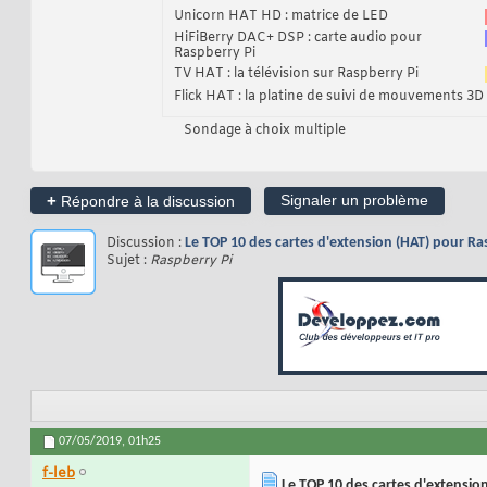
Unicorn HAT HD : matrice de LED
HiFiBerry DAC+ DSP : carte audio pour
Raspberry Pi
TV HAT : la télévision sur Raspberry Pi
Flick HAT : la platine de suivi de mouvements 3D
Sondage à choix multiple
+
Signaler un problème
Répondre à la discussion
Discussion :
Le TOP 10 des cartes d'extension (HAT) pour Ra
Sujet :
Raspberry Pi
07/05/2019,
01h25
f-leb
Le TOP 10 des cartes d'extensio