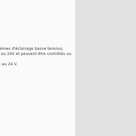
èmes d'éclairage basse tension,
V ou 24V et peuvent être contrôlés ou
 au 24 V.