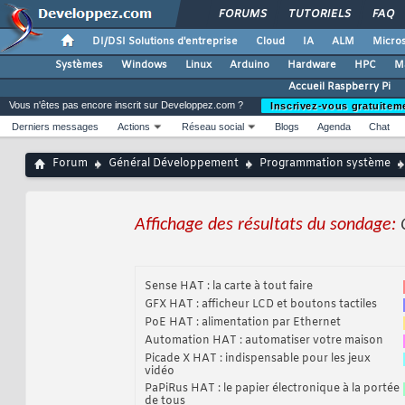
FORUMS
TUTORIELS
FAQ
DI/DSI Solutions d'entreprise
Cloud
IA
ALM
Micros
Systèmes
Windows
Linux
Arduino
Hardware
HPC
M
Accueil Raspberry Pi
Vous n'êtes pas encore inscrit sur Developpez.com ?
Inscrivez-vous gratuitem
Derniers messages
Actions
Réseau social
Blogs
Agenda
Chat
Forum
Général Développement
Programmation système
Affichage des résultats du sondage:
Sense HAT : la carte à tout faire
GFX HAT : afficheur LCD et boutons tactiles
PoE HAT : alimentation par Ethernet
Automation HAT : automatiser votre maison
Picade X HAT : indispensable pour les jeux
vidéo
PaPiRus HAT : le papier électronique à la portée
de tous