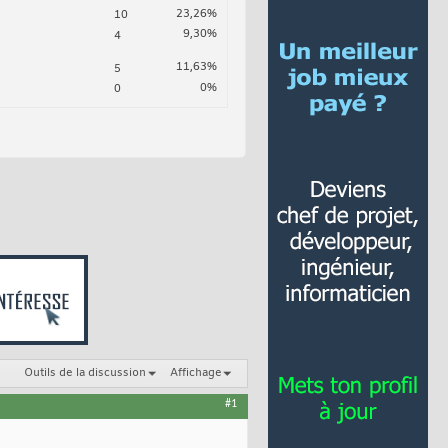
23,26%
10
9,30%
4
11,63%
5
0%
0
Outils de la discussion
Affichage
#1