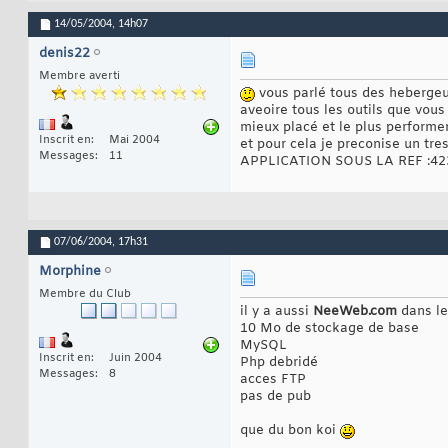
14/05/2004,
14h07
denis22
Membre averti
vous parlé tous des hebergeu
aveoire tous les outils que vous
mieux placé et le plus perform
Inscrit en
Mai 2004
et pour cela je preconise un t
Messages
11
APPLICATION SOUS LA REF :42
07/06/2004,
17h31
Morphine
Membre du Club
il y a aussi
NeeWeb.com
dans le
10 Mo de stockage de base
MySQL
Inscrit en
Juin 2004
Php debridé
Messages
8
acces FTP
pas de pub
que du bon koi