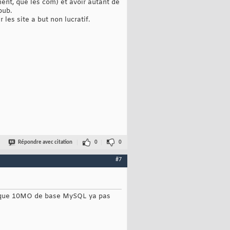
ent, que les com) et avoir autant de
pub.
 les site a but non lucratif.
Répondre avec citation
0
0
#7
 a que 10MO de base MySQL ya pas