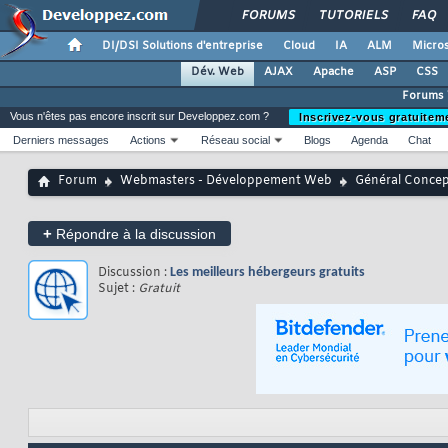
FORUMS
TUTORIELS
FAQ
DI/DSI Solutions d'entreprise
Cloud
IA
ALM
Micros
Dév. Web
AJAX
Apache
ASP
CSS
Forums
Vous n'êtes pas encore inscrit sur Developpez.com ?
Inscrivez-vous gratuitem
Derniers messages
Actions
Réseau social
Blogs
Agenda
Chat
Forum
Webmasters - Développement Web
Général Conce
+
Répondre à la discussion
Discussion :
Les meilleurs hébergeurs gratuits
Sujet :
Gratuit