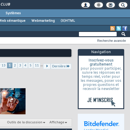
CLUB
Systèmes
Web sémantique
Webmarketing
(X)HTML
Recherche avancée
Navigation
Inscrivez-vous
gratuitement
...
r 13
1
2
3
4
5
11
Dernière
pour pouvoir participer,
suivre les réponses en
temps réel, voter pour
les messages, poser vos
propres questions et
recevoir la newsletter
Outils de la discussion
Affichage