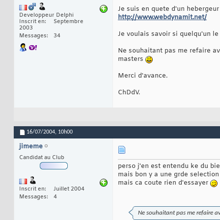
Je suis en quete d'un hebergeur g
Developpeur Delphi
http://www.webdynamit.net/
Inscrit en
Septembre
2003
Je voulais savoir si quelqu'un l
Messages
34
Ne souhaitant pas me refaire avo
masters
Merci d'avance.
ChDdV.
16/07/2004,
10h00
jimeme
Candidat au Club
perso j'en est entendu ke du bi
mais bon y a une grde selection a
mais ca coute rien d'essayer
Inscrit en
Juillet 2004
Messages
4
Ne souhaitant pas me refaire avo