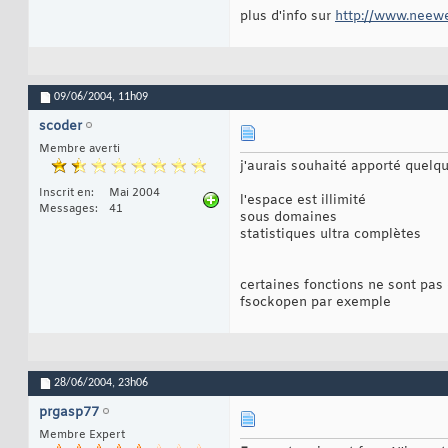
plus d'info sur
http://www.neew
09/06/2004,
11h09
scoder
Membre averti
j'aurais souhaité apporté quelq
Inscrit en
Mai 2004
l'espace est illimité
Messages
41
sous domaines
statistiques ultra complètes
certaines fonctions ne sont pas 
fsockopen par exemple
28/06/2004,
23h06
prgasp77
Membre Expert