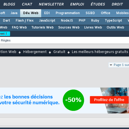
BLOGS
CHAT
NEWSLETTER
EMPLOI
ÉTUDES
DROIT
oft
Java
Dév. Web
EDI
Programmation
SGBD
Office
Mobiles
Dart
Flash / Flex
JavaScript
NodeJS
PHP
Ruby
TypeScript
 Web
FAQ Web
Tutoriels Web
Sources Web
Livres Web
Outils Web
ent !
Règles
ption Web
Hébergement
Gratuit
Les meilleurs hébergeurs gratuits
Page 1 su