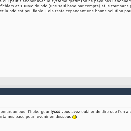
e qui peut s'aboner avec le systeme gratiit (on ne paye pas l'abonnem
ichiers et 100Mo de bdd (une seul base par compte) et le tout sans 
 et la bdd est peu fiable. Cela reste cepandant une bonne solution pour
e remarque pour l'hebergeur
lycos
vous avez oublier de dire que l'on
ertaines base pour revenir en dessous