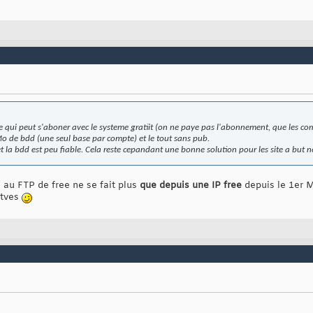
te qui peut s'aboner avec le systeme gratiit (on ne paye pas l'abonnement, que les co
o de bdd (une seul base par compte) et le tout sans pub.
 et la bdd est peu fiable. Cela reste cepandant une bonne solution pour les site a but no
au FTP de free ne se fait plus
que depuis une IP free
depuis le 1er M
itves