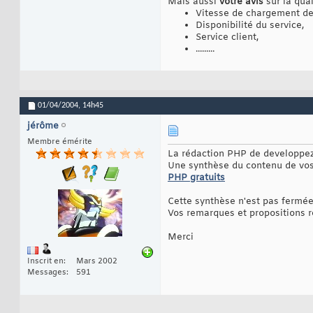
Mais aussi
votre avis
sur la qual
Vitesse de chargement de
Disponibilité du service,
Service client,
.........
01/04/2004,
14h45
jérôme
Membre émérite
La rédaction PHP de developpez.
Une synthèse du contenu de vos 
PHP gratuits
Cette synthèse n'est pas fermée
Vos remarques et propositions r
Merci
Inscrit en
Mars 2002
Messages
591