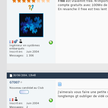
Free
est vraiemnt free. N'import
compte gratuits avec 100Mo de f
En revanche il free est tres lent
Ingénieur en systèmes
embarqués
Inscrit en
Juin 2004
Messages
1 306
30/06/2004,
13h48
GT007
Nouveau candidat au Club
j'aimerais vous faire une petit
longtemps gt oubliger de vidé c
Inscrit en
Juin 2004
Messages
2