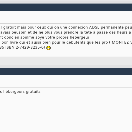
r gratuit mais pour ceux qui on une connecion ADSL permanente peuve
 avais beusoin et de ne plus vous prendre la tete â passé des heurs a
ent donc en somme soyé votre propre hebergeur
res bon livre qui et aussi bien pour le debutents que les pro ( MON
35 ISBN 2-7429-3235-6)
s hébergeurs gratuits