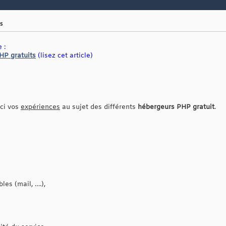
s
 :
HP gratuits
(lisez cet article)
ici vos
expériences
au sujet des différents
hébergeurs PHP gratuit
.
les (mail, ….),