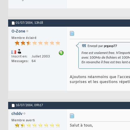
01/07/2004,
13h18
O-Zone
Membre éclairé
Envoyé par
prgasp77
Free est vraiemnt free. N'impor
Inscrit en
Juillet 2003
avec 100Mo de fichiers et 100M
Messages
64
En revanche il free est tres lent
Ajoutons néanmoins que l'acces 
surprises et les questions répet
16/07/2004,
09h17
chddv
Membre averti
Salut à tous,