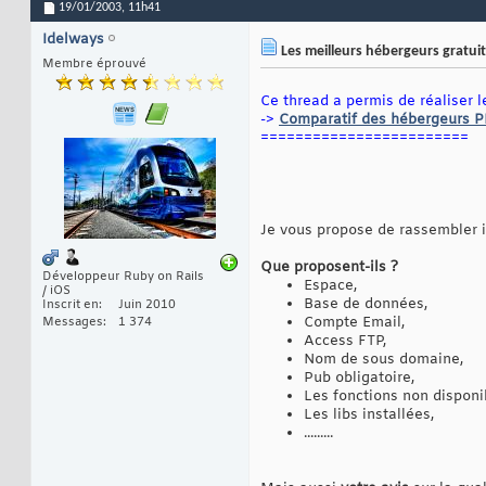
19/01/2003,
11h41
Idelways
Les meilleurs hébergeurs gratuit
Membre éprouvé
Ce thread a permis de réaliser le
->
Comparatif des hébergeurs P
========================
Je vous propose de rassembler 
Que proposent-ils ?
Développeur Ruby on Rails
Espace,
/ iOS
Base de données,
Inscrit en
Juin 2010
Compte Email,
Messages
1 374
Access FTP,
Nom de sous domaine,
Pub obligatoire,
Les fonctions non disponib
Les libs installées,
.........