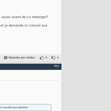
à savoir avant de s'y heberger?
 et je demande ici conceil aux
Répondre avec citation
0
0
#10
ci conceil aux masters