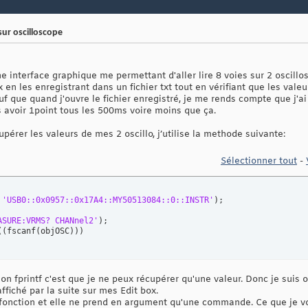
sur oscilloscope
e interface graphique me permettant d'aller lire 8 voies sur 2 oscillos
x en les enregistrant dans un fichier txt tout en vérifiant que les val
f que quand j'ouvre le fichier enregistré, je me rends compte que j'ai 
s avoir 1point tous les 500ms voire moins que ça.
pérer les valeurs de mes 2 oscillo, j’utilise la methode suivante:
Sélectionner tout
-
 
'USB0::0x0957::0x17A4::MY50513084::0::INSTR'
)
;

ASURE:VRMS? CHANnel2'
)
; 

(
(
fscanf
(
objOSC
)
)
)
on fprintf c'est que je ne peux récupérer qu'une valeur. Donc je suis o
ffiché par la suite sur mes Edit box.
 fonction et elle ne prend en argument qu'une commande. Ce que je vou