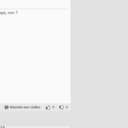
ope, non ?
Répondre avec citation
0
0