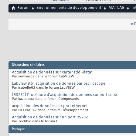
Actualités
FAQs MATLAB
T
Forum
Environnements de développement
MATLAB
In
«
D
Discussions similaires
Acquisition de données sur carte "addi-data"
Par semvarde dans le forum LabVIEW
Labview 8.6 : acquisition de donnée par oscilloscope
Par isabelle63 dans le forum LabVIEW
[RS232] Procédure d'acquisition de données sur port serie
Par kazaboua dans le forum Composants
acquisition des données sur port ethernet
Par HELPME42 dans le forum Développement
Acquisition de données sur un port RS232
Par Techbio dans le forum C
Partager