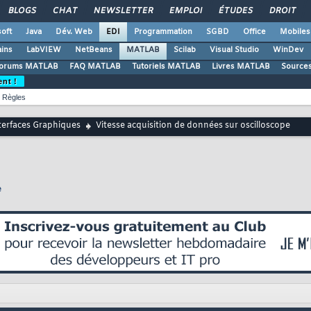
BLOGS
CHAT
NEWSLETTER
EMPLOI
ÉTUDES
DROIT
oft
Java
Dév. Web
EDI
Programmation
SGBD
Office
Mobiles
ains
LabVIEW
NetBeans
MATLAB
Scilab
Visual Studio
WinDev
orums MATLAB
FAQ MATLAB
Tutoriels MATLAB
Livres MATLAB
Source
ent !
Règles
terfaces Graphiques
Vitesse acquisition de données sur oscilloscope
e