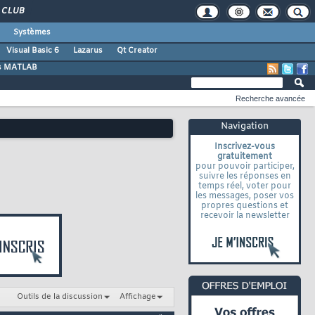
CLUB
Systèmes
Visual Basic 6
Lazarus
Qt Creator
s MATLAB
Recherche avancée
Navigation
Inscrivez-vous
gratuitement
pour pouvoir participer,
suivre les réponses en
temps réel, voter pour
les messages, poser vos
propres questions et
recevoir la newsletter
Outils de la discussion
Affichage