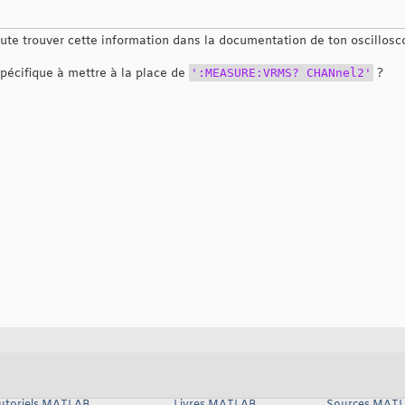
oute trouver cette information dans la documentation de ton oscillosc
pécifique à mettre à la place de
':MEASURE:VRMS? CHANnel2'
?