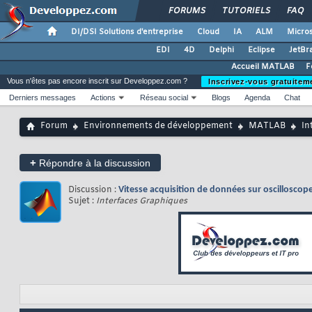
FORUMS
TUTORIELS
FAQ
DI/DSI Solutions d'entreprise
Cloud
IA
ALM
Micros
EDI
4D
Delphi
Eclipse
JetBr
Accueil MATLAB
F
Vous n'êtes pas encore inscrit sur Developpez.com ?
Inscrivez-vous gratuitem
Derniers messages
Actions
Réseau social
Blogs
Agenda
Chat
Forum
Environnements de développement
MATLAB
In
+
Répondre à la discussion
Discussion :
Vitesse acquisition de données sur oscilloscop
Sujet :
Interfaces Graphiques