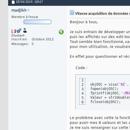
18/04/2019,
10h17
madjikh
Vitesse acquisition de données 
Membre à l'essai
Bonjour à tous,
Je suis entrain de développer un
Étudiant
puis les affichés sur des edit bo
Inscrit en
Octobre 2012
Tout semble bien fonctionné, sau
Messages
5
pour mon utilisation. Je voudrai
En effet pour questionner et récu
Code :
1
objOSC = visa
(
'NI'
,
2
fopen
(
objOSC
)
;

3
fprintf
(
objOSC,
':ME
4
Valeur = str2double
5
fclose
(
objOSC
)
;
6
Le problème avec cette la foncti
pour avoir mes 8 valeurs et les a
Je me suis renseigner sur cette