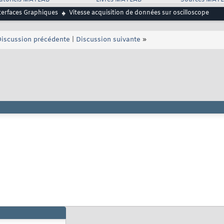
utoriels MATLAB
Livres MATLAB
Sources MAT
terfaces Graphiques
Vitesse acquisition de données sur oscilloscope
iscussion précédente
|
Discussion suivante
»