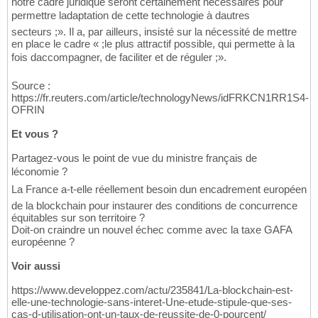
notre cadre juridique seront certainement nécessaires pour
permettre ladaptation de cette technologie à dautres
secteurs ;». Il a, par ailleurs, insisté sur la nécessité de mettre
en place le cadre « ;le plus attractif possible, qui permette à la
fois daccompagner, de faciliter et de réguler ;».
Source :
https://fr.reuters.com/article/technologyNews/idFRKCN1RR1S4-
OFRIN
Et vous ?
Partagez-vous le point de vue du ministre français de
léconomie ?
La France a-t-elle réellement besoin dun encadrement européen
de la blockchain pour instaurer des conditions de concurrence
équitables sur son territoire ?
Doit-on craindre un nouvel échec comme avec la taxe GAFA
européenne ?
Voir aussi
https://www.developpez.com/actu/235841/La-blockchain-est-
elle-une-technologie-sans-interet-Une-etude-stipule-que-ses-
cas-d-utilisation-ont-un-taux-de-reussite-de-0-pourcent/