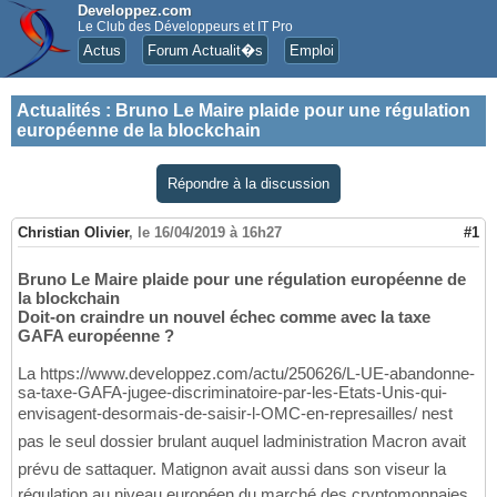
Developpez.com
Le Club des Développeurs et IT Pro
Actus
Forum Actualit�s
Emploi
Actualités
:
Bruno Le Maire plaide pour une régulation
européenne de la blockchain
Répondre à la discussion
Christian Olivier
,
le 16/04/2019 à 16h27
#1
Bruno Le Maire plaide pour une régulation européenne de
la blockchain
Doit-on craindre un nouvel échec comme avec la taxe
GAFA européenne ?
La https://www.developpez.com/actu/250626/L-UE-abandonne-
sa-taxe-GAFA-jugee-discriminatoire-par-les-Etats-Unis-qui-
envisagent-desormais-de-saisir-l-OMC-en-represailles/ nest
pas le seul dossier brulant auquel ladministration Macron avait
prévu de sattaquer. Matignon avait aussi dans son viseur la
régulation au niveau européen du marché des cryptomonnaies