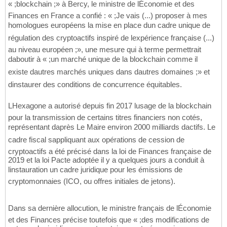
« ;blockchain ;» à Bercy, le ministre de lÉconomie et des
Finances en France a confié : « ;Je vais (...) proposer à mes
homologues européens la mise en place dun cadre unique de
régulation des cryptoactifs inspiré de lexpérience française (...)
au niveau européen ;», une mesure qui à terme permettrait
daboutir à « ;un marché unique de la blockchain comme il
existe dautres marchés uniques dans dautres domaines ;» et
dinstaurer des conditions de concurrence équitables.
LHexagone a autorisé depuis fin 2017 lusage de la blockchain
pour la transmission de certains titres financiers non cotés,
représentant daprès Le Maire environ 2000 milliards dactifs. Le
cadre fiscal sappliquant aux opérations de cession de
cryptoactifs a été précisé dans la loi de Finances française de
2019 et la loi Pacte adoptée il y a quelques jours a conduit à
linstauration un cadre juridique pour les émissions de
cryptomonnaies (ICO, ou offres initiales de jetons).
Dans sa dernière allocution, le ministre français de lÉconomie
et des Finances précise toutefois que « ;des modifications de