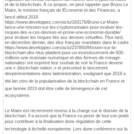
et de la blockchain. À ce propos, on peut rappeler que Bruno Le
Maire, le ministre français de lÉconomie et des Finances, a
lancé début 2018
https://www.developpez.com/actu/183176/Bruno-Le-Maire-
lance-une-mission-sur-les-cryptomonnaies-pour-evaluer-les-
risques-lies-a-ces-devises-et-prone-une-economie-durable/
pour évaluer les risques liés aux devises virtuelles. Plus tard,
en décembre dernier, des élus français mandatés dans le cadre
https://www.developpez.com/actu/237850/Mission-sur-la-
blockchain-des-elus-plaident-pour-un-investissement-de-500-
millions-une-monnaie-numerique-et-des-fermes-de-minage-
nationales/ ont exprimé leur souhait de voir la France devenir
une « ;blockchain nation ;» et préconisé le lancement
dexpérimentations dans ladministration, soulignant que 2018 a
été lan zéro de la popularisation de la blockchain en France et
que lannée 2019 doit être celle de lémergence de cet
écosystème.
Le Maire est récemment revenu à la charge sur le dossier de la
blockchain. Il a assuré que la France va peser de tout son poids
pour contribuer à la finalisation dune régulation de cette
technologie à léchelle européenne. Lors dune conférence sur la