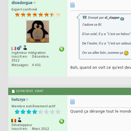
disedorgue
Expert confirmé
Envoyé par
el_slapper
J'adore ce fil.
D'un coté, il y a "c'est un héros!
De l'autre, il y a "c'est un salau
Ingénieur intégration
On va aller loin, comme ça
Inscrit en
Décembre
2012
Messages
4 431
Bah, quand on voit ce qu'est deve
12/04/2019,
15h47
hotcryx
Membre extrêmement actif
Quand ça dérange tout le monde,
Développeur
Inscrit en
Mars 2012