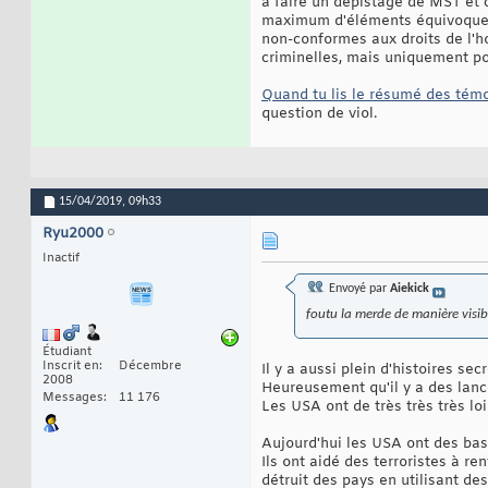
à faire un dépistage de MST et c
maximum d'éléments équivoques e
non-conformes aux droits de l'
criminelles, mais uniquement po
Quand tu lis le résumé des tém
question de viol.
15/04/2019,
09h33
Ryu2000
Inactif
Envoyé par
Aiekick
foutu la merde de manière visib
Étudiant
Inscrit en
Décembre
Il y a aussi plein d'histoires se
2008
Heureusement qu'il y a des lan
Messages
11 176
Les USA ont de très très très loi
Aujourd'hui les USA ont des bas
Ils ont aidé des terroristes à re
détruit des pays en utilisant d