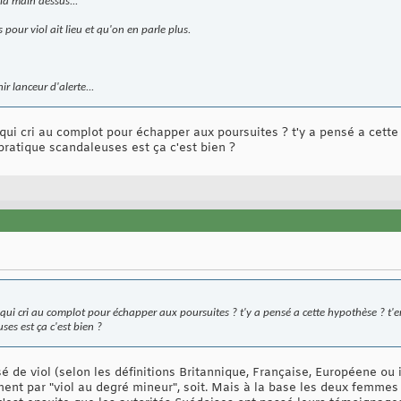
la main dessus...
 pour viol ait lieu et qu'on en parle plus.
r lanceur d'alerte...
, qui cri au complot pour échapper aux poursuites ? t'y a pensé a cette
s pratique scandaleuses est ça c'est bien ?
, qui cri au complot pour échapper aux poursuites ? t'y a pensé a cette hypothèse ? t'en d
es est ça c'est bien ?
usé de viol (selon les définitions Britannique, Française, Européene ou 
ment par "viol au degré mineur", soit. Mais à la base les deux femmes s