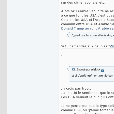
sur des civils japonais, etc.
Alors ok l'Arabie Saoudite ne re
à ce que font les USA c'est quas
Cela dit les USA et l'Arabie Sao
commun entre USA et Arabie Sa
Donald Trump au roi d'Arabie sao
Agacé par les cours élevés du pé
Si tu demandes aux peuples "
Wh
Envoyé par
Aiekick
et si c'était vraiment un violeu
J'y crois pas trop...
J'ai plutôt le sentiment que le s
Les USA veulent le punir, ils o
Je ne pense pas que le type soi
comme DSK, ou "j'aime forcer l