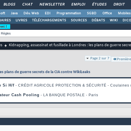
BLOGS
CHAT
NEWSLETTER
EMPLOI
ÉTUDES
DROIT
oft
Java
Dév. Web
EDI
Programmation
SGBD
Office
Mobiles
AIRES
LIVRES
TÉLÉCHARGEMENTS
SOURCES
DÉBATS
WIKI
DIC
ent !
Règles
és
Kidnapping, assassinat et fusillade à Londres : les plans de guerre secr
Page 2 sur 7
Première
les plans de guerre secrets de la CIA contre WikiLeaks