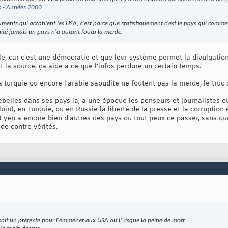
es - Années 2000
uments qui accablent les USA, c'est parce que statistiquement c'est le pays qui commet
nité jamais un pays n'a autant foutu la merde.
le, car c'est une démocratie et que leur système permet la divulgatio
la source, ça aide a ce que l'infos perdure un certain temps.
la turquie ou encore l'arabie saoudite ne foutent pas la merde, le truc 
rebelles dans ses pays la, a une époque les penseurs et journalistes 
 loin), en Turquie, ou en Russie la liberté de la presse et la corruption
 yen a encore bien d'autres des pays ou tout peux ce passer, sans que
de contre vérités.
l soit un prétexte pour l'emmener aux USA où il risque la peine de mort.