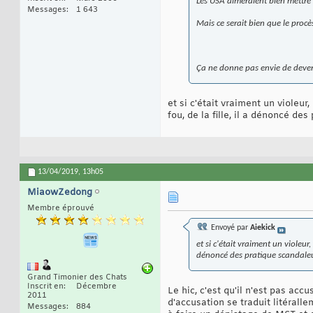
Les USA aimeraient bien mettre 
Messages
1 643
Mais ce serait bien que le procès
Ça ne donne pas envie de deveni
et si c'était vraiment un violeur
fou, de la fille, il a dénoncé de
13/04/2019,
13h05
MiaowZedong
Membre éprouvé
Envoyé par
Aiekick
et si c'était vraiment un violeur
dénoncé des pratique scandaleus
Grand Timonier des Chats
Inscrit en
Décembre
Le hic, c'est qu'il n'est pas acc
2011
d'accusation se traduit litéralle
Messages
884