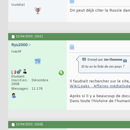
Invité(e)
On peut déjà citer la Russie dan
12/04/2019,
15h11
Ryu2000
Inactif
Envoyé par
Jon Shannow
Et tu as la liste de ces pays ?
Étudiant
Inscrit en
Décembre
Il faudrait rechercher sur le sit
2008
WikiLeaks - Affaires médiatisé
Messages
11 176
Après si il y a beaucoup de doc
Dans toute l'histoire de l'human
12/04/2019,
15h26