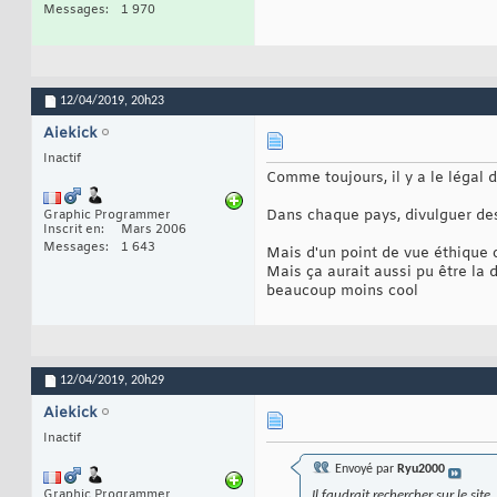
Messages
1 970
12/04/2019,
20h23
Aiekick
Inactif
Comme toujours, il y a le légal d
Dans chaque pays, divulguer des 
Graphic Programmer
Inscrit en
Mars 2006
Messages
1 643
Mais d'un point de vue éthique c'
Mais ça aurait aussi pu être la 
beaucoup moins cool
12/04/2019,
20h29
Aiekick
Inactif
Envoyé par
Ryu2000
Graphic Programmer
Il faudrait rechercher sur le sit