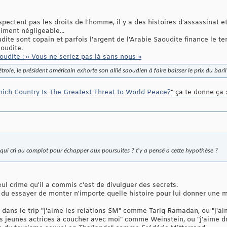
spectent pas les droits de l'homme, il y a des histoires d'assassinat 
iment négligeable...
udite sont copain et parfois l'argent de l'Arabie Saoudite finance le t
oudite.
udite : « Vous ne seriez pas là sans nous »
trole, le président américain exhorte son allié saoudien à faire baisser le prix du bari
ich Country Is The Greatest Threat to World Peace?
" ça te donne ça :
r, qui cri au complot pour échapper aux poursuites ? t'y a pensé a cette hypothèse ?
eul crime qu'il a commis c'est de divulguer des secrets.
nt du essayer de monter n'importe quelle histoire pour lui donner une
t dans le trip "j'aime les relations SM" comme Tariq Ramadan, ou "j'
es jeunes actrices à coucher avec moi" comme Weinstein, ou "j'aime 