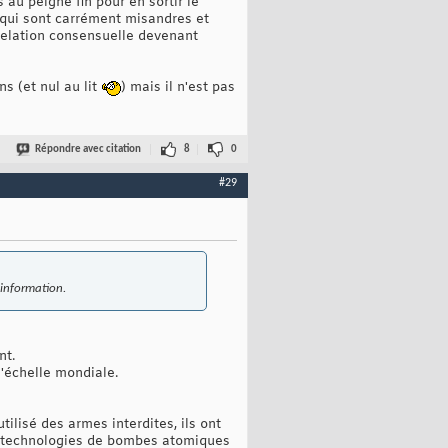
au peigne fin pour en sortir le
 qui sont carrément misandres et
relation consensuelle devenant
ns (et nul au lit
) mais il n'est pas
Répondre avec citation
8
0
#29
'information.
nt.
l'échelle mondiale.
tilisé des armes interdites, ils ont
 2 technologies de bombes atomiques