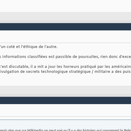
'un coté et l’éthique de l'autre.
informations classifiées est passible de poursuites, rien donc d'excep
est discutable, il a mit a jour les horreurs pratiqué par les américains
divulgation de secrets technologique stratégique / militaire a des puis
e, mais rien que sur Wikipedia on peut voir qu'il y a des histoires qui concernent la Belgi