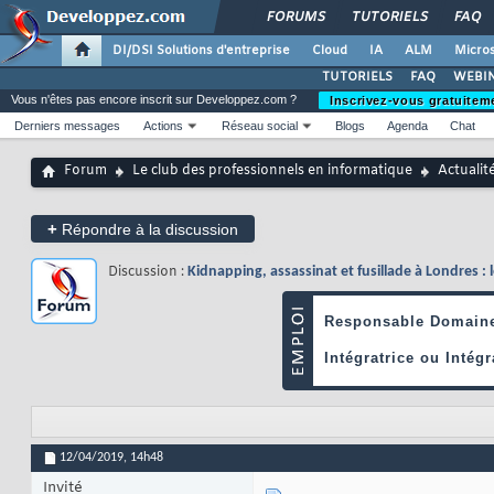
FORUMS
TUTORIELS
FAQ
DI/DSI Solutions d'entreprise
Cloud
IA
ALM
Micros
TUTORIELS
FAQ
WEBIN
Vous n'êtes pas encore inscrit sur Developpez.com ?
Inscrivez-vous gratuitem
Derniers messages
Actions
Réseau social
Blogs
Agenda
Chat
Forum
Le club des professionnels en informatique
Actualit
+
Répondre à la discussion
Discussion :
Kidnapping, assassinat et fusillade à Londres : 
12/04/2019,
14h48
Invité