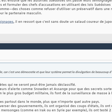
'est ensuite que les autorités Suédoises ont passé leurs témoignages 
t formuler des chefs d'accusations en utilisant des lois Suédoises
homme—des choses comme refuser d'utiliser un préservatif dans une 
ur le partenaire masculin.
oignages
, il en ressort que c'est sans doute un salaud coureur de jupo
le, car c'est une démocratie et que leur système permet la divulgation de beaucoup d
crètes qui ne seront peut-être jamais déclassifié.
ceurs d'alerte comme Snowden et Assange pour que des secrets sorte
n le plus gros budget militaire, ils font de la surveillance de masse à 
es partout dans le monde, plus que n'importe quel autre pays.
nverser des gouvernements, ils ont organisé des coups d'états, ils ont u
es mensonges (comme en Irak ou en Syrie par exemple), ils ont testé