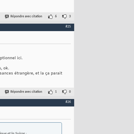
Répondre avec citation
6
3
#25
tionnel ici.
, ok.
sances étrangère, et la ça parait
Répondre avec citation
1
0
#26
que et la Suisse :