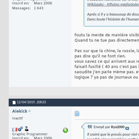
Inscrit en
Mars 2006
WikiLeaks - Affaires médiatisé
Messages
1 643
Après si il y a beaucoup de doc
Dans toute l'histoire de l'huma
foutu la merde de manière visib
Quand tu ne tue pas directement 
Pas sur que la chine, la russie, 
pas dire qu'il ne font rien.
vous savez ce qui arrivent aux 
faisait fusillé ( 40 ans c'est pas
saoudite j'en parle mème pas. et
logique ? ya pas de journaux ou 
12/04/2019,
20h33
Aiekick
Inactif
Envoyé par
Ryu2000
Graphic Programmer
Il craint que le procès pour vio
Inscrit en
Mars 2006