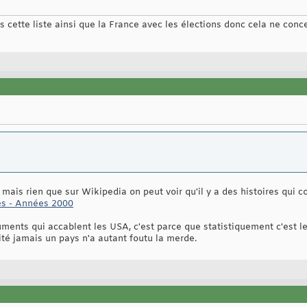
s cette liste ainsi que la France avec les élections donc cela ne con
e, mais rien que sur Wikipedia on peut voir qu'il y a des histoires qui c
es - Années 2000
uments qui accablent les USA, c'est parce que statistiquement c'est l
ité jamais un pays n'a autant foutu la merde.