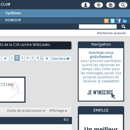
CLUB
Systèmes
O
HUMOUR
Recherche avancée
Navigation
ets de la CIA contre WikiLeaks
Inscrivez-vous
gratuitement
...
1
2
3
4
5
6
Dernière
pour pouvoir participer,
suivre les réponses en
temps réel, voter pour
les messages, poser vos
propres questions et
recevoir la newsletter
Outils de la discussion
Affichage
#21