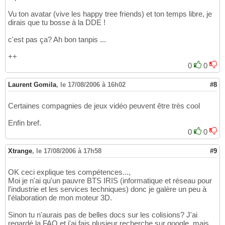
Vu ton avatar (vive les happy tree friends) et ton temps libre, je
dirais que tu bosse à la DDE !
c'est pas ça? Ah bon tanpis ...
++
0
0
Laurent Gomila
,
le 17/08/2006 à 16h02
#8
Certaines compagnies de jeux vidéo peuvent être très cool
Enfin bref.
0
0
Xtrange
,
le 17/08/2006 à 17h58
#9
OK ceci explique tes compétences...,
Moi je n'ai qu'un pauvre BTS IRIS (informatique et réseau pour
l'industrie et les services techniques) donc je galère un peu à
l'élaboration de mon moteur 3D.
Sinon tu n'aurais pas de belles docs sur les colisions? J'ai
regardé la FAQ et j'ai fais plusieur recherche sur google, mais