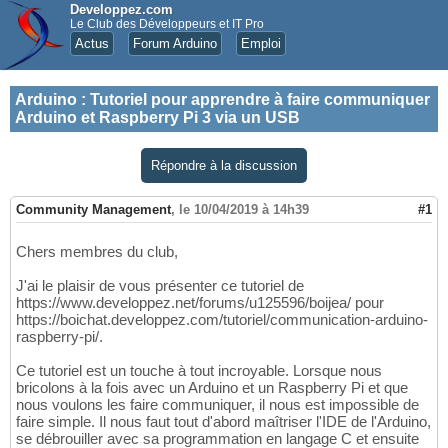
Developpez.com
Le Club des Développeurs et IT Pro
Actus
Forum Arduino
Emploi
Arduino
:
Tutoriel pour apprendre à faire communiquer
Arduino et Raspberry Pi 3 via un USB
Répondre à la discussion
Community Management
,
le 10/04/2019 à 14h39
#1
Chers membres du club,
J'ai le plaisir de vous présenter ce tutoriel de
https://www.developpez.net/forums/u125596/boijea/ pour
https://boichat.developpez.com/tutoriel/communication-arduino-
raspberry-pi/.
Ce tutoriel est un touche à tout incroyable. Lorsque nous
bricolons à la fois avec un Arduino et un Raspberry Pi et que
nous voulons les faire communiquer, il nous est impossible de
faire simple. Il nous faut tout d'abord maîtriser l'IDE de l'Arduino,
se débrouiller avec sa programmation en langage C et ensuite