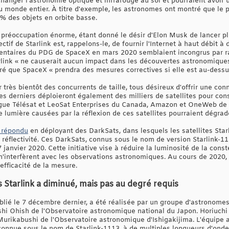
nger l'astronomie optique et infrarouge au sol et pourraient avoir u
 monde entier. À titre d'exemple, les astronomes ont montré que le pr
 % des objets en orbite basse.
ne préoccupation énorme, étant donné le désir d'Elon Musk de lancer plu
ctif de Starlink est, rappelons-le, de fournir l'Internet à haut débit à
ntaires du PDG de SpaceX en mars 2020 semblaient incongrus par rap
rlink « ne causerait aucun impact dans les découvertes astronomique
ré que SpaceX « prendra des mesures correctives si elle est au-dessu
très bientôt des concurrents de taille, tous désireux d'offrir une conn
s derniers déploieront également des milliers de satellites pour con
ngue Télésat et LeoSat Enterprises du Canada, Amazon et OneWeb de J
e lumière causées par la réflexion de ces satellites pourraient dégra
 répondu
en déployant des DarkSats, dans lesquels les satellites Star
 réflectivité. Ces DarkSats, connus sous le nom de version Starlink-11
 janvier 2020. Cette initiative vise à réduire la luminosité de la conste
 n'interfèrent avec les observations astronomiques. Au cours de 2020,
'efficacité de la mesure.
es Starlink a diminué, mais pas au degré requis
ublié le 7 décembre dernier, a été réalisée par un groupe d'astronome
 Ohish de l'Observatoire astronomique national du Japon. Horiuchi e
e Murikabushi de l'Observatoire astronomique d'Ishigakijima. L'équip
 connue sous le nom de Starlink-1113, à de multiples longueurs d'ond