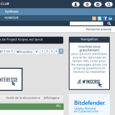
CLUB
Systèmes
O
HUMOUR
Recherche avancée
Navigation
de Project Kuiper, est lancé
Inscrivez-vous
gratuitement
ge 5 sur 5
1
2
3
4
5
Première
pour pouvoir participer,
suivre les réponses en
temps réel, voter pour
les messages, poser vos
propres questions et
recevoir la newsletter
Outils de la discussion
Affichage
#81