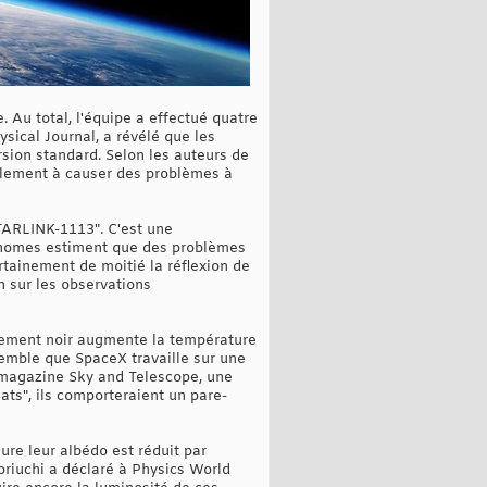
 Au total, l'équipe a effectué quatre
ysical Journal, a révélé que les
ersion standard. Selon les auteurs de
galement à causer des problèmes à
STARLINK-1113". C'est une
tronomes estiment que des problèmes
rtainement de moitié la réflexion de
on sur les observations
vêtement noir augmente la température
semble que SpaceX travaille sur une
e magazine Sky and Telescope, une
ats", ils comporteraient un pare-
re leur albédo est réduit par
oriuchi a déclaré à Physics World