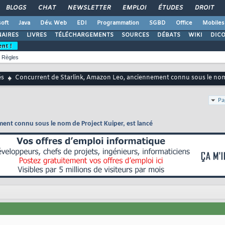
BLOGS
CHAT
NEWSLETTER
EMPLOI
ÉTUDES
DROIT
oft
Java
Dév. Web
EDI
Programmation
SGBD
Office
Mobiles
AIRES
LIVRES
TÉLÉCHARGEMENTS
SOURCES
DÉBATS
WIKI
DIC
ent !
Règles
és
Concurrent de Starlink, Amazon Leo, anciennement connu sous le nom 
Pa
ent connu sous le nom de Project Kuiper, est lancé