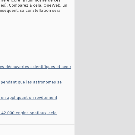
uire encore la luminosité de ces
iles). Comparez à cela, OneWeb, un
onséquent, sa constellation sera
es découvertes scientifiques et avoir
e, pendant que les astronomes se
e, en appliquant un revêtement
 42 000 engins spatiaux, cela