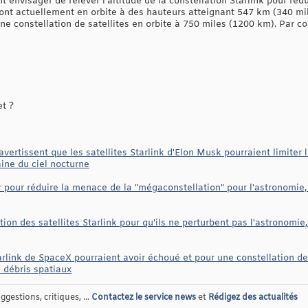
envisager de relever l'altitude de la constellation Starlink pour réd
s sont actuellement en orbite à des hauteurs atteignant 547 km (340 m
ne constellation de satellites en orbite à 750 miles (1200 km). Par c
et ?
ertissent que les satellites Starlink d'Elon Musk pourraient limiter l
ine du ciel nocturne
ir pour réduire la menace de la "mégaconstellation" pour l'astronomi
ction des satellites Starlink pour qu'ils ne perturbent pas l'astronomi
arlink de SpaceX pourraient avoir échoué et pour une constellation de
 débris spatiaux
gestions, critiques, ...
Contactez le service news
et
Rédigez des actualités