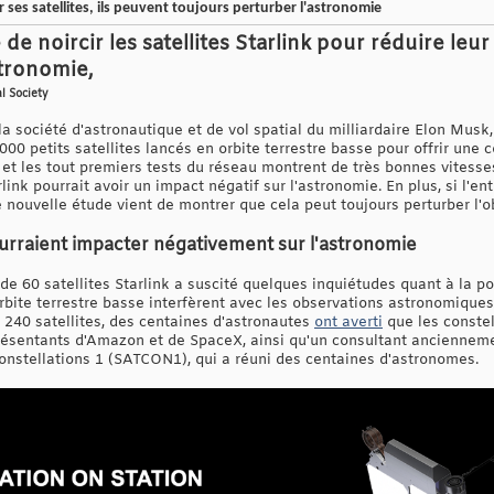
 ses satellites, ils peuvent toujours perturber l'astronomie
e noircir les satellites Starlink pour réduire leu
stronomie,
l Society
 la société d'astronautique et de vol spatial du milliardaire Elon Musk
00 petits satellites lancés en orbite terrestre basse pour offrir une 
x et les tout premiers tests du réseau montrent de très bonnes vitess
link pourrait avoir un impact négatif sur l'astronomie. En plus, si l'en
ne nouvelle étude vient de montrer que cela peut toujours perturber l'o
ourraient impacter négativement sur l'astronomie
l de 60 satellites Starlink a suscité quelques inquiétudes quant à la p
orbite terrestre basse interfèrent avec les observations astronomiques
 240 satellites, des centaines d'astronautes
ont averti
que les constell
présentants d'Amazon et de SpaceX, ainsi qu'un consultant anciennem
Constellations 1 (SATCON1), qui a réuni des centaines d'astronomes.