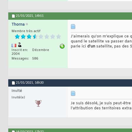
21/01/2021,
14h51
Thorna
Membre très actif
J'aimerais qu'on m'explique ce q
quand le satellite va passer dans
parle ici
d'un
satellite, pas des 
Inscrit en
Décembre
2004
Messages
586
21/01/2021,
16h30
Invité
Invité(e)
Je suis désolé, je suis peut-êtr
l'attribution des territoires extr
16/03/2023,
17h32