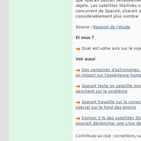
que SpaceX devrait sérieusement 
objets. Les satellites Starlink
concurrent de SpaceX, viserait u
considérablement plus sombre.
Source :
Rapport de l'étude
Et vous ?
Quel est votre avis sur le suj
Voir aussi
Des centaines d'astronomes av
un impact sur l'expérience huma
SpaceX teste un satellite no
penchent sur le problème
SpaceX travaille sur la corre
spécial sur le fond des engins
Environ 3 % des satellites St
pourrait déclencher une crise de
Contribuez au club : corrections, sug