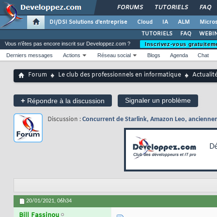
FORUMS
TUTORIELS
FAQ
DI/DSI Solutions d'entreprise
Cloud
IA
ALM
Micros
TUTORIELS
FAQ
WEBIN
Vous n'êtes pas encore inscrit sur Developpez.com ?
Inscrivez-vous gratuitem
Derniers messages
Actions
Réseau social
Blogs
Agenda
Chat
Forum
Le club des professionnels en informatique
Actualit
+
Signaler un problème
Répondre à la discussion
Discussion :
Concurrent de Starlink, Amazon Leo, anciennem
20/01/2021,
06h34
Bill Fassinou