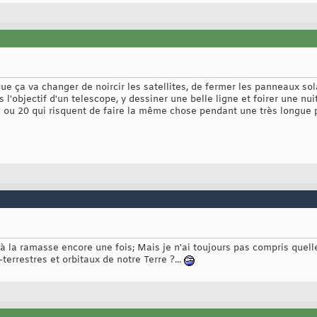
ue ça va changer de noircir les satellites, de fermer les panneaux sol
 l'objectif d'un telescope, y dessiner une belle ligne et foirer une nu
5 ou 20 qui risquent de faire la même chose pendant une très longue 
e à la ramasse encore une fois; Mais je n'ai toujours pas compris quell
a-terrestres et orbitaux de notre Terre ?...