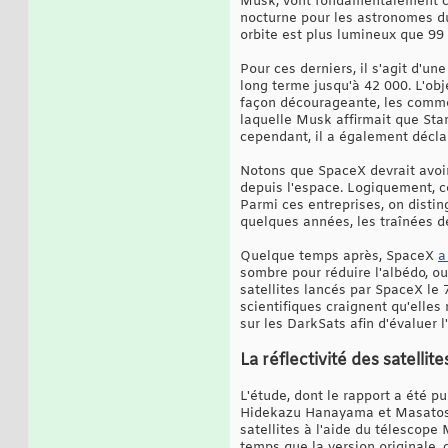
Musk, vont fondamentalement cha
nocturne pour les astronomes du
orbite est plus lumineux que 99
Pour ces derniers, il s'agit d'u
long terme jusqu'à 42 000. L'obje
façon décourageante, les comme
laquelle Musk affirmait que Sta
cependant, il a également décla
Notons que SpaceX devrait avoir 
depuis l'espace. Logiquement, ce
Parmi ces entreprises, on disti
quelques années, les traînées d
Quelque temps après, SpaceX
a
sombre pour réduire l'albédo, ou
satellites lancés par SpaceX le 7
scientifiques craignent qu'elles
sur les DarkSats afin d'évaluer l
La réflectivité des satellit
L'étude, dont le rapport a été p
Hidekazu Hanayama et Masatoshi
satellites à l'aide du télescop
temps que la version originale,