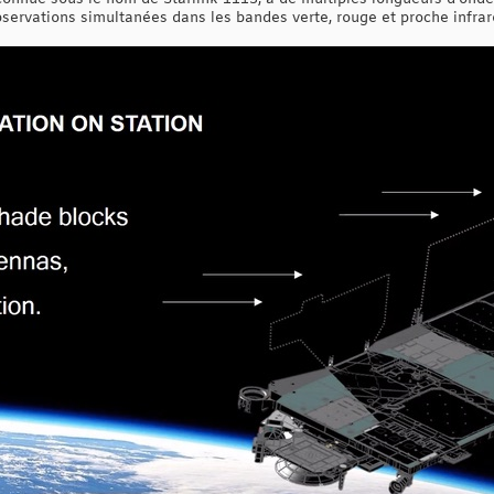
bservations simultanées dans les bandes verte, rouge et proche infra