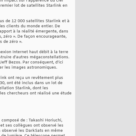
n impact sur l'apparence du ciel
emier lot de satellites Starlink en
s de 12 000 satellites Starlink et à
 des clients du monde entier. De
port à la réalité émergente, dans
s, zéro ». De façon encourageante,
s de zéro ».
exion Internet haut débit à la terre
struire d'autres mégaconstellations.
eff Bezos. Par conséquent, d'ici
der les images astronomiques.
link ont reçu un revêtement plus
30, ont été inclus dans un lot de
llation Starlink, dont les
 les chercheurs ont réalisé une étude
s composé de : Takashi Horiuchi,
t ses collègues ont observé les
e a observé les DarkSats en même
e de lumière. Ce télescope permet