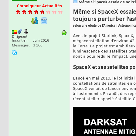
Même si SpaceX essaie de noircir
Chroniqueur Actualités
Même si SpaceX essaie d
toujours perturber l'a
selon une étude de l'American Astronomica
Avec le projet Starlink, SpaceX,
Dirigeant
Inscrit en
Juin 2016
mégaconstellation d'environ 42 0
Messages
3 160
la Terre. Le projet est ambitieu
luminescence des satellites Star
noircir pour réduire l'impact, u
SpaceX et ses satellites p
Lancé en mai 2019, le lot initia
constellations de satellites en 
SpaceX venait de lancer environ
à l'astronomie. En août, des re
récent atelier appelé Satellite 