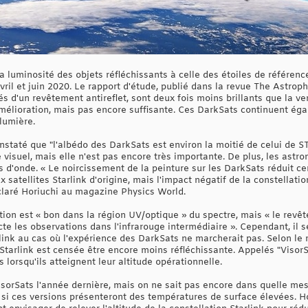
luminosité des objets réfléchissants à celle des étoiles de référence.
vril et juin 2020. Le rapport d'étude, publié dans la revue The Astroph
tés d'un revêtement antireflet, sont deux fois moins brillants que la v
e amélioration, mais pas encore suffisante. Ces DarkSats continuent é
lumière.
constaté que "l'albédo des DarkSats est environ la moitié de celui de 
 visuel, mais elle n'est pas encore très importante. De plus, les as
s d'onde. « Le noircissement de la peinture sur les DarkSats réduit ce
x satellites Starlink d'origine, mais l'impact négatif de la constellati
laré Horiuchi au magazine Physics World.
uation est « bon dans la région UV/optique » du spectre, mais « le re
te les observations dans l'infrarouge intermédiaire ». Cependant, il 
arlink au cas où l'expérience des DarkSats ne marcherait pas. Selon l
 Starlink est censée être encore moins réfléchissante. Appelés "VisorS
s lorsqu'ils atteignent leur altitude opérationnelle.
sorSats l'année dernière, mais on ne sait pas encore dans quelle mesu
ni si ces versions présenteront des températures de surface élevées. H