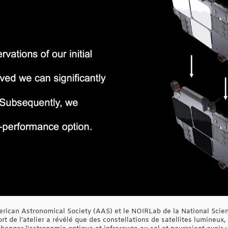
American Astronomical Society (AAS) et le NOIRLab de la National Scie
ort de l'atelier a révélé que des constellations de satellites lumineux