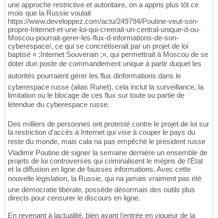
une approche restrictive et autoritaire, on a appris plus tôt ce
mois que la Russie voulait
https://www.developpez.com/actu/249794/Poutine-veut-son-
propre-Internet-et-une-loi-qui-creerait-un-central-unique-d-ou-
Moscou-pourrait-gerer-les-flux-d-informations-de-son-
cyberespace/, ce qui se concrétiserait par un projet de loi
baptisé « ;Internet Souverain ;», qui permettrait à Moscou de se
doter dun poste de commandement unique à partir duquel les
autorités pourraient gérer les flux dinformations dans le
cyberespace russe (alias Runet), cela inclut la surveillance, la
limitation ou le blocage de ces flux sur toute ou partie de
létendue du cyberespace russe.
Des milliers de personnes ont protesté contre le projet de loi sur
la restriction d'accès à Internet qui vise à couper le pays du
reste du monde, mais cala na pas empêché le président russe
Vladimir Poutine de signer la semaine dernière un ensemble de
projets de loi controversés qui criminalisent le mépris de l'État
et la diffusion en ligne de fausses informations. Avec cette
nouvelle législation, la Russie, qui na jamais vraiment pas été
une démocratie libérale, possède désormais des outils plus
directs pour censurer le discours en ligne.
En revenant à lactualité, bien avant l'entrée en vigueur de la