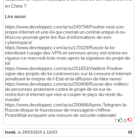
en Chine ?
Lire aussi
https://www.developpez.com/actu/249794/Poutine-veut-son-
propre-Internet-et-une-loi-qui-creerait-un-central-unique-d-ou-
Moscou-pourrait-gerer-les-flux-d-informations-de-son-
cyberespace/
https://www.developpez.com/actu/170329/Russie-la-loi-
interdisant-l-usage-des-VPN-et-serveurs-proxy-est-entree-en-
vigueur-ce-mercredi-trois-mois-apres-la-signature-du-projet-de-
loi/
https://www.developpez.com/actu/251653/Vladimir-Poutine-
signe-des-projets-de-loi-controverses-sur-la-censure-d-Internet-
penalisant-le-mepris-de-l-Etat-et-la-diffusion-de-fake-news/
https://www.developpez.com/actu/250406/Russie-des-milliers-
de-personnes-protestent-contre-le-projet-de-loi-sur-la-
restriction-d-internet-qui-vise-a-couper-le-pays-du-reste-du-
monde/
https://www.developpez.com/actu/250666/Apres-Telegram-la-
Russie-bloque-le-fournisseur-de-messagerie-chiffree-
ProtonMail-evoquant-une-mesure-de-securite-nationale/
7
0
Invité
,
le 29/03/2019 à 11h53
#2