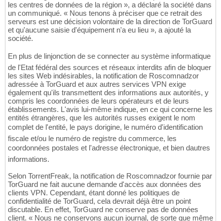
les centres de données de la région », a déclaré la société dans
un communiqué. « Nous tenons à préciser que ce retrait des
serveurs est une décision volontaire de la direction de TorGuard
et qu'aucune saisie d'équipement n'a eu lieu », a ajouté la
société.
En plus de linjonction de se connecter au système informatique
de l'Etat fédéral des sources et réseaux interdits afin de bloquer
les sites Web indésirables, la notification de Roscomnadzor
adressée à TorGuard et aux autres services VPN exige
également qu'ils transmettent des informations aux autorités, y
compris les coordonnées de leurs opérateurs et de leurs
établissements. L'avis lui-même indique, en ce qui concerne les
entités étrangères, que les autorités russes exigent le nom
complet de l'entité, le pays dorigine, le numéro d'identification
fiscale et/ou le numéro de registre du commerce, les
coordonnées postales et l'adresse électronique, et bien dautres
informations.
Selon TorrentFreak, la notification de Roscomnadzor fournie par
TorGuard ne fait aucune demande d'accès aux données des
clients VPN. Cependant, étant donné les politiques de
confidentialité de TorGuard, cela devrait déjà être un point
discutable. En effet, TorGuard ne conserve pas de données
client. « Nous ne conservons aucun journal, de sorte que même