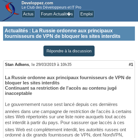
Developpez.com
Le Club des Développeurs et IT Pro
Actus
Forum Actualit�s
Emploi
Actualités
:
La Russie ordonne aux principaux
fournisseurs de VPN de bloquer les sites interdits
Répondre à la discussion
Stan Adkens
,
le 29/03/2019 à 10h35
#1
La Russie ordonne aux principaux fournisseurs de VPN de
bloquer les sites interdits
Continuant sa restriction de l'accès au contenu jugé
inacceptable
Le gouvernement russe sest lancé depuis ces dernières
années dans une campagne de restriction de l'accès à certains
sites Web répertoriés sur une liste noire auxquels tout accès
est interdit à partir du pays. Pour sassurer que laccès à ces
sites Web est complètement interdit, les autorités russes ont
ordonné à dix grands fournisseurs de VPN, dont NordVPN,