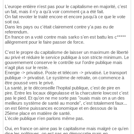
L'europe entière n'est pas pour le capitalisme en majorité, c'est
un fait, mais il n'y a qu'à voir comment ça a été fait.
On fait revoter le traité encore et encore jusqu'à ce que le vote
soit oui.
Dans les pays ou c'était clairement contre y'a pas eu de
referendum.
En france on a voté contre mais sarko s'en est battu les c*****
allègrement pour le faire passer de force.
C'est le propre du capitalisme de laisser un maximum de liberté
au privé et réduire le service publique à son stricte minimum. Le
gouvernement conserve le contrôle sur l'ordre publique mais
n'agit plus sur le reste.
Energie -> privatisé. Poste et télécom -> privatisé. Le transport
publique -> privatisé. Le système de retraite, on commence à
être poussé vers le privé.
La santé, je te déconseille l'hopital publique, c'est de pire en
pire. Entre les locaux dégeulasse et la charcuterie lowcost c'est
pas le pied. Et qu'on ne me sorte pas "ouais mais on a un des
meilleurs système de santé au monde", c'est totalement faux...
on est 6ème puissances economique et en dessous de la
25ème place en matière de santé.
L'école publique n'en parlons même pas.
Oui, en france on aime pas le capitalisme mais malgré ce qu'en
dise les politiques, on est pas en démocratie mais en