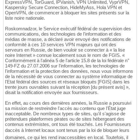
ExpressVPN, TorGuard, IPVanish, VPN Unlimited, VyprVPN,
Kaspersky Secure Connection, HideMyAss, Hola VPN et
OpenVPN, de commencer à bloquer les sites présents sur la
liste noire nationale.
Roskomnadzor, le Service exécutif fédéral de supervision des
communications, des technologies de l'information et des
médias de masse, a déclaré avoir envoyé des notifications de
conformité à ces 10 services VPN majeurs qui ont des
serveurs en Russie, de bien vouloir se connecter à « la lise
noire Internet » connue localement sous le nom de FGIS. «
Conformément à l'alinéa 5 de l'article 15.8 de la loi fédérale n°
149-FZ du 27.07.2006 sur l'information, les technologies de
l'information et la protection des données, nous vous informons
de la nécessité de vous connecter au système informatique de
l'Etat fédéral des sources et réseaux bloqués [FGIS] dans les
trente jours ouvrables suivant la réception [du présent avis] »,
disait la notification envoyée aux fournisseurs.
En effet, au cours des dernières années, la Russie a poursuivi
sa mission de restreindre l'accès au contenu que l'État juge
inacceptable. De nombreux types de sites, qu'il s'agisse de
prétendues plateformes pirates ou de sites hébergeant des
contenus extrémistes, ont tous été touchés. Les Fournisseurs
daccès à Internet locaux sont tenus par la loi de bloquer leurs
domaines, ce qui les rend inaccessibles en local. Toutefois, il