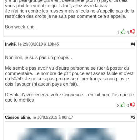
y a un petit groupe qui vient défendre le (son ?) pays. Si cela
vous plait tellement ce qu'ils font, allez vivre là bas !
Je n'ai rien contre les russes mais si cela ne s'appelle pas de la
restriction des droits je ne sais pas comment cela s'appelle.
Bon week-end.
1
4
Invité
,
le 29/03/2019 à 19h45
#4
Non non, je suis pas un groupe...
Me semble pas avoir vu d'autre personne se ruer à poster du
commentaire. Le nombre de p'tit pouce est assez faible et c'est
du 50/50. Je ne suis pas pro-russe ni pro-français non plus je
dois l'avouer (ni aucun pays en fait).
Désolé d'avoir énervé votre seigneurie... en fait non, t'as que ce
que tu mérites
2
0
Cassoulatine
,
le 30/03/2019 à 00h17
#5