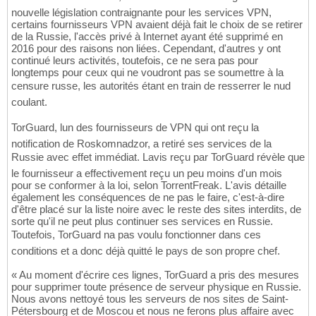
nouvelle législation contraignante pour les services VPN,
certains fournisseurs VPN avaient déjà fait le choix de se retirer
de la Russie, l'accès privé à Internet ayant été supprimé en
2016 pour des raisons non liées. Cependant, d'autres y ont
continué leurs activités, toutefois, ce ne sera pas pour
longtemps pour ceux qui ne voudront pas se soumettre à la
censure russe, les autorités étant en train de resserrer le nud
coulant.
TorGuard, lun des fournisseurs de VPN qui ont reçu la
notification de Roskomnadzor, a retiré ses services de la
Russie avec effet immédiat. Lavis reçu par TorGuard révèle que
le fournisseur a effectivement reçu un peu moins d'un mois
pour se conformer à la loi, selon TorrentFreak. L'avis détaille
également les conséquences de ne pas le faire, c'est-à-dire
d'être placé sur la liste noire avec le reste des sites interdits, de
sorte qu'il ne peut plus continuer ses services en Russie.
Toutefois, TorGuard na pas voulu fonctionner dans ces
conditions et a donc déjà quitté le pays de son propre chef.
« Au moment d'écrire ces lignes, TorGuard a pris des mesures
pour supprimer toute présence de serveur physique en Russie.
Nous avons nettoyé tous les serveurs de nos sites de Saint-
Pétersbourg et de Moscou et nous ne ferons plus affaire avec