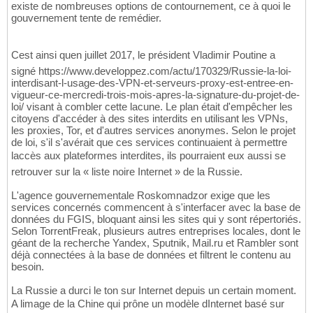
existe de nombreuses options de contournement, ce à quoi le
gouvernement tente de remédier.
Cest ainsi quen juillet 2017, le président Vladimir Poutine a
signé https://www.developpez.com/actu/170329/Russie-la-loi-
interdisant-l-usage-des-VPN-et-serveurs-proxy-est-entree-en-
vigueur-ce-mercredi-trois-mois-apres-la-signature-du-projet-de-
loi/ visant à combler cette lacune. Le plan était d'empêcher les
citoyens d'accéder à des sites interdits en utilisant les VPNs,
les proxies, Tor, et d'autres services anonymes. Selon le projet
de loi, s'il s'avérait que ces services continuaient à permettre
laccès aux plateformes interdites, ils pourraient eux aussi se
retrouver sur la « liste noire Internet » de la Russie.
L'agence gouvernementale Roskomnadzor exige que les
services concernés commencent à s'interfacer avec la base de
données du FGIS, bloquant ainsi les sites qui y sont répertoriés.
Selon TorrentFreak, plusieurs autres entreprises locales, dont le
géant de la recherche Yandex, Sputnik, Mail.ru et Rambler sont
déjà connectées à la base de données et filtrent le contenu au
besoin.
La Russie a durci le ton sur Internet depuis un certain moment.
A limage de la Chine qui prône un modèle dInternet basé sur