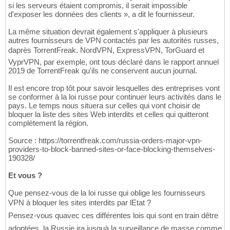
si les serveurs étaient compromis, il serait impossible
d'exposer les données des clients », a dit le fournisseur.
La même situation devrait également s'appliquer à plusieurs
autres fournisseurs de VPN contactés par les autorités russes,
daprès TorrentFreak. NordVPN, ExpressVPN, TorGuard et
VyprVPN, par exemple, ont tous déclaré dans le rapport annuel
2019 de TorrentFreak qu'ils ne conservent aucun journal.
Il est encore trop tôt pour savoir lesquelles des entreprises vont
se conformer à la loi russe pour continuer leurs activités dans le
pays. Le temps nous situera sur celles qui vont choisir de
bloquer la liste des sites Web interdits et celles qui quitteront
complètement la région.
Source : https://torrentfreak.com/russia-orders-major-vpn-
providers-to-block-banned-sites-or-face-blocking-themselves-
190328/
Et vous ?
Que pensez-vous de la loi russe qui oblige les fournisseurs
VPN à bloquer les sites interdits par lEtat ?
Pensez-vous quavec ces différentes lois qui sont en train dêtre
adoptées, la Russie ira jusquà la surveillance de masse comme