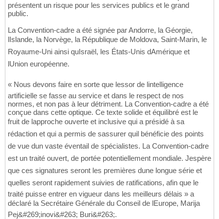
présentent un risque pour les services publics et le grand
public.
La Convention-cadre a été signée par Andorre, la Géorgie,
lIslande, la Norvège, la République de Moldova, Saint-Marin, le
Royaume-Uni ainsi quIsraël, les États-Unis dAmérique et
lUnion européenne.
« Nous devons faire en sorte que lessor de lintelligence
artificielle se fasse au service et dans le respect de nos
normes, et non pas à leur détriment. La Convention-cadre a été
conçue dans cette optique. Ce texte solide et équilibré est le
fruit de lapproche ouverte et inclusive qui a présidé à sa
rédaction et qui a permis de sassurer quil bénéficie des points
de vue dun vaste éventail de spécialistes. La Convention-cadre
est un traité ouvert, de portée potentiellement mondiale. Jespère
que ces signatures seront les premières dune longue série et
quelles seront rapidement suivies de ratifications, afin que le
traité puisse entrer en vigueur dans les meilleurs délais » a
déclaré la Secrétaire Générale du Conseil de lEurope, Marija
Pej&#269;inovi&#263; Buri&#263;.