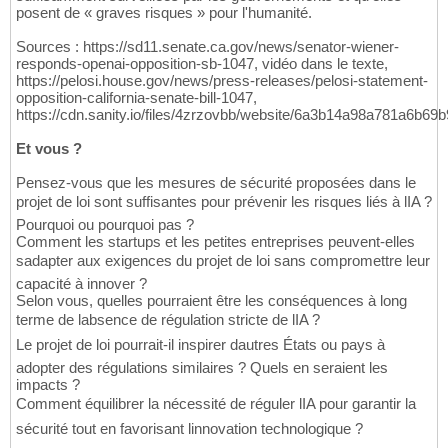
posent de « graves risques » pour l'humanité.
Sources : https://sd11.senate.ca.gov/news/senator-wiener-
responds-openai-opposition-sb-1047, vidéo dans le texte,
https://pelosi.house.gov/news/press-releases/pelosi-statement-
opposition-california-senate-bill-1047,
https://cdn.sanity.io/files/4zrzovbb/website/6a3b14a98a781a6b
Et vous ?
Pensez-vous que les mesures de sécurité proposées dans le
projet de loi sont suffisantes pour prévenir les risques liés à lIA ?
Pourquoi ou pourquoi pas ?
Comment les startups et les petites entreprises peuvent-elles
sadapter aux exigences du projet de loi sans compromettre leur
capacité à innover ?
Selon vous, quelles pourraient être les conséquences à long
terme de labsence de régulation stricte de lIA ?
Le projet de loi pourrait-il inspirer dautres États ou pays à
adopter des régulations similaires ? Quels en seraient les
impacts ?
Comment équilibrer la nécessité de réguler lIA pour garantir la
sécurité tout en favorisant linnovation technologique ?