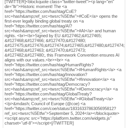
[TWITTER]<blockquote class="twitter-tweet"><p lang="en"
dir="ltr">Historic moment! The <a
href="https://twitter.com/hashtag/CoE?
src=hash&amp;ref_src=twsrc%5Etfw">#CoE</a> opens the
first-ever legally binding global treaty on <a
href="https://twitter.com/hashtag/AI?
src=hash&amp;ref_src=twsrc%5Etfw">#AI</a> and human
rights. <br><br>Signed by EU &#127462;&#127465;
&#127468;&#127466; &#127470;&#127480;
&#127475;&#127476;&#127474;&#127465;&#127480;&#127474;
&#127468;&#127463; &#127470;&#127473;
&#127482;&#127480;, this Framework Convention ensures AI
aligns with our values.<br><br> <a
href="https://twitter.com/hashtag/HumanRights?
src=hash&amp;ref_src=twsrc%5Etfw">#HumanRights</a> <a
href="https://twitter.com/hashtag/Innovation?
src=hash&amp;ref_src=twsrc%5Etfw">#Innovation</a> <a
href="https://twitter.com/hashtag/Democracy?
src=hash&amp;ref_src=twsrc%5Etfw">#Democracy</a> <a
href="https://twitter.com/hashtag/GlobalTreaty?
src=hash&amp;ref_src=twsrc%5Etfw">#GlobalTreaty</a>
</p>&mdash; Council of Europe (@coe) <a
href="https://twitter.com/coe/status/1831633786305695812?
ref_src=twsrc%5Etfw">September 5, 2024</a></blockquote>
<script async src="https://platform.twitter.com/widgets.js"
charset="utf-8"></script>[/TWITTER]