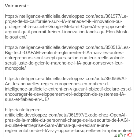
Voir aussi :
https://intelligence-artificielle.developpez.com/actu/361977/Le-
projet-de-loi-californien-sur-l-IA-menace-t-il-l-innovation-ou-
protege-t-il-la-societe-Google-Meta-et-OpenAI-s-y-opposent-
arguant-qu-il-pourrait-freiner-l-innovation-tandis-qu-Elon-Musk-
le-soutient/
https://intelligence-artificielle.developpez.com/actu/350513/Les-
Big-Tech-GAFAM-veulent-reglementer-l-IA-mais-les-autres-
entrepreneurs-sont-sceptiques-selon-eux-leur-reelle-volonte-
serait-juste-de-geler-le-marche-de-l-IA-pour-conserver-leur-
monopole/
https://intelligence-artificielle.developpez.com/actu/360968/AI-
Act-les-nouvelles-regles-europeennes-en-matiere-d-
intelligence-artificielle-entrent-en-vigueur-l-objectif-declare-est-d-
encourager-le-developpement-et-l-adoption-de-systemes-IA-
surs-et-fiables-en-UE/
https://intelligence-
artificielle.developpez.com/actu/361997/Exode-chez-OpenAI-
pres-de-la-moitie-du-personnel-charge-de-la-securite-de-l-AGI-
a-quitte-l-entreprise-Sam-Altman-qui-a-reclame-une-
reglementation-de-l-IA-s-y-oppose-lorsqu-elle-est-implementee/
4
0