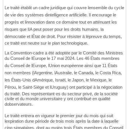
Le traité établit un cadre juridique qui couvre lensemble du cycle
de vie des systèmes dintelligence artificielle. Il encourage le
progrès et linnovation dans ce domaine tout en atténuant les
risques que lIA peut poser pour les droits humains, la
démocratie et lÉtat de droit. Pour résister à lépreuve du temps,
ce traité est neutre sur le plan technologique.
La Convention-cadre a été adoptée par le Comité des Ministres
du Conseil de lEurope le 17 mai 2024. Les 46 États membres
du Conseil de lEurope, lUnion européenne ainsi que 11 États
non membres (lArgentine, lAustralie, le Canada, le Costa Rica,
les États-Unis dAmérique, Israël, le Japon, le Mexique, le
Pérou, le Saint-Siège et lUruguay) ont participé à la négociation
du traité. Des représentant·es du secteur privé, de la société
civile et du monde universitaire y ont contribué en qualité
dobservateurs.
Le traité entrera en vigueur le premier jour du mois qui suit
lexpiration dune période de trois mois après la date à laquelle
cinq signataires, dont au moins trois États membres du Conseil