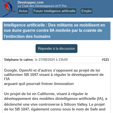
Developpez.com
Le Club des Développeurs et IT Pro
Actus
Forum Intelligence artificielle
Emploi
Intelligence artificielle
:
Des militants se mobilisent en
vue dune guerre contre lIA motivée par la crainte de
l'extinction des humains
Répondre à la discussion
Stéphane le calme
,
le 27/08/2024 à 23h09
#121
Google, OpenAI et d'autres s'opposent au projet de loi
californien SB 1047 visant à réguler le développement de
l'IA
arguant quil pourrait freiner linnovation
Un projet de loi en Californie, visant à réguler le
développement des modèles dintelligence artificielle (IA), a
déclenché une vive controverse à Silicon Valley. Le projet
de loi SB 1047, également connu sous le nom de Safe and