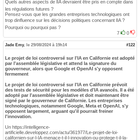
Quels autres aspects de lIA devraient être pris en compte dans
les régulations futures ?
Pensez-vous que les grandes entreprises technologiques ont
trop dinfluence sur les décisions politiques concernant lIA ?
Pourquoi ou pourquoi pas ?
7
0
Jade Emy
,
le 29/08/2024 à 19h14
#122
Le projet de loi controversé sur l'IA en Californie est adopté
par l'assemblée législative et attend la signature du
gouverneur, alors que Google et OpenAI s'y opposent
fermement
Le projet de loi controversé sur l'IA en Californie prévoit
des tests de sécurité pour les modèles d'IA avancés. Il a été
adopté par l'assemblée législative et doit maintenant être
signé par le gouverneur de Californie. Les entreprises
technologiques, notamment Google, Meta et OpenAI, s'y
opposent largement, arguant qu'il pourrait freiner
l'innovation.
Un https://intelligence-
artificielle.developpez.com/actu/361977/Le-projet-de-loi-
californien-sur-l-IA-menace-t-il-l-innovation-ou-protege-t-il-la-