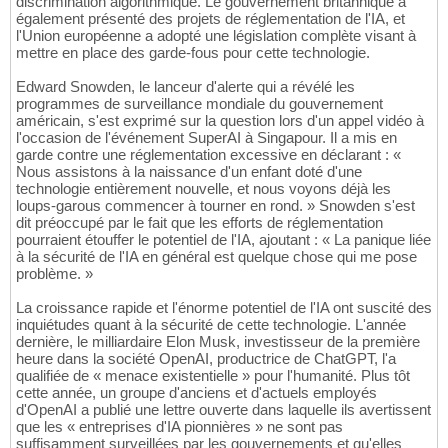
discrimination algorithmique. Le gouvernement britannique a
également présenté des projets de réglementation de l'IA, et
l'Union européenne a adopté une législation complète visant à
mettre en place des garde-fous pour cette technologie.
Edward Snowden, le lanceur d'alerte qui a révélé les
programmes de surveillance mondiale du gouvernement
américain, s'est exprimé sur la question lors d'un appel vidéo à
l'occasion de l'événement SuperAI à Singapour. Il a mis en
garde contre une réglementation excessive en déclarant : «
Nous assistons à la naissance d'un enfant doté d'une
technologie entièrement nouvelle, et nous voyons déjà les
loups-garous commencer à tourner en rond. » Snowden s'est
dit préoccupé par le fait que les efforts de réglementation
pourraient étouffer le potentiel de l'IA, ajoutant : « La panique liée
à la sécurité de l'IA en général est quelque chose qui me pose
problème. »
La croissance rapide et l'énorme potentiel de l'IA ont suscité des
inquiétudes quant à la sécurité de cette technologie. L'année
dernière, le milliardaire Elon Musk, investisseur de la première
heure dans la société OpenAI, productrice de ChatGPT, l'a
qualifiée de « menace existentielle » pour l'humanité. Plus tôt
cette année, un groupe d'anciens et d'actuels employés
d'OpenAI a publié une lettre ouverte dans laquelle ils avertissent
que les « entreprises d'IA pionnières » ne sont pas
suffisamment surveillées par les gouvernements et qu'elles