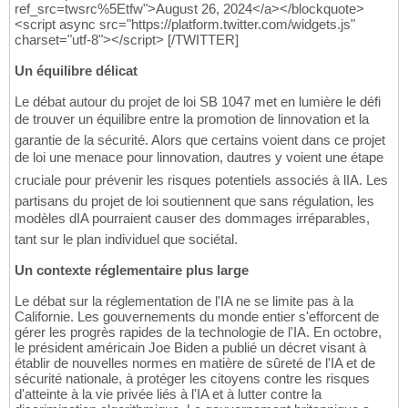
ref_src=twsrc%5Etfw">August 26, 2024</a></blockquote>
<script async src="https://platform.twitter.com/widgets.js"
charset="utf-8"></script> [/TWITTER]
Un équilibre délicat
Le débat autour du projet de loi SB 1047 met en lumière le défi
de trouver un équilibre entre la promotion de linnovation et la
garantie de la sécurité. Alors que certains voient dans ce projet
de loi une menace pour linnovation, dautres y voient une étape
cruciale pour prévenir les risques potentiels associés à lIA. Les
partisans du projet de loi soutiennent que sans régulation, les
modèles dIA pourraient causer des dommages irréparables,
tant sur le plan individuel que sociétal.
Un contexte réglementaire plus large
Le débat sur la réglementation de l'IA ne se limite pas à la
Californie. Les gouvernements du monde entier s'efforcent de
gérer les progrès rapides de la technologie de l'IA. En octobre,
le président américain Joe Biden a publié un décret visant à
établir de nouvelles normes en matière de sûreté de l'IA et de
sécurité nationale, à protéger les citoyens contre les risques
d'atteinte à la vie privée liés à l'IA et à lutter contre la