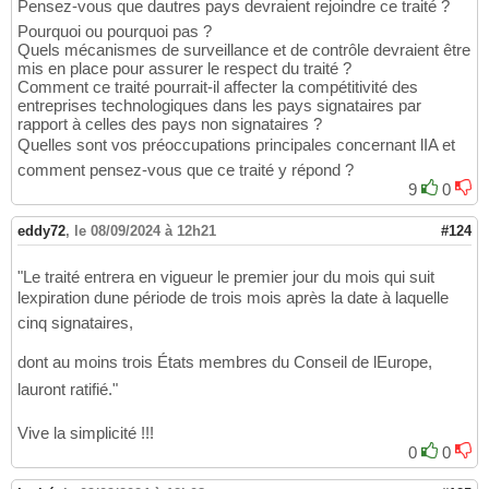
Pensez-vous que dautres pays devraient rejoindre ce traité ?
Pourquoi ou pourquoi pas ?
Quels mécanismes de surveillance et de contrôle devraient être
mis en place pour assurer le respect du traité ?
Comment ce traité pourrait-il affecter la compétitivité des
entreprises technologiques dans les pays signataires par
rapport à celles des pays non signataires ?
Quelles sont vos préoccupations principales concernant lIA et
comment pensez-vous que ce traité y répond ?
9
0
eddy72
,
le 08/09/2024 à 12h21
#124
"Le traité entrera en vigueur le premier jour du mois qui suit
lexpiration dune période de trois mois après la date à laquelle
cinq signataires,
dont au moins trois États membres du Conseil de lEurope,
lauront ratifié."
Vive la simplicité !!!
0
0