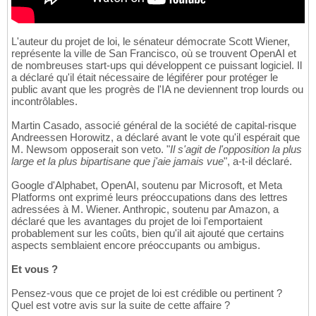
L'auteur du projet de loi, le sénateur démocrate Scott Wiener,
représente la ville de San Francisco, où se trouvent OpenAI et
de nombreuses start-ups qui développent ce puissant logiciel. Il
a déclaré qu'il était nécessaire de légiférer pour protéger le
public avant que les progrès de l'IA ne deviennent trop lourds ou
incontrôlables.
Martin Casado, associé général de la société de capital-risque
Andreessen Horowitz, a déclaré avant le vote qu'il espérait que
M. Newsom opposerait son veto. "
Il s'agit de l'opposition la plus
large et la plus bipartisane que j'aie jamais vue
", a-t-il déclaré.
Google d'Alphabet, OpenAI, soutenu par Microsoft, et Meta
Platforms ont exprimé leurs préoccupations dans des lettres
adressées à M. Wiener. Anthropic, soutenu par Amazon, a
déclaré que les avantages du projet de loi l'emportaient
probablement sur les coûts, bien qu'il ait ajouté que certains
aspects semblaient encore préoccupants ou ambigus.
Et vous ?
Pensez-vous que ce projet de loi est crédible ou pertinent ?
Quel est votre avis sur la suite de cette affaire ?