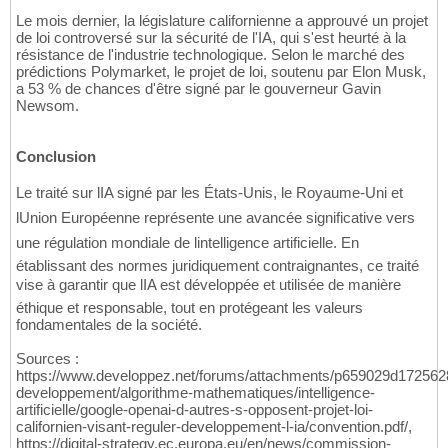
Le mois dernier, la législature californienne a approuvé un projet
de loi controversé sur la sécurité de l'IA, qui s'est heurté à la
résistance de l'industrie technologique. Selon le marché des
prédictions Polymarket, le projet de loi, soutenu par Elon Musk,
a 53 % de chances d'être signé par le gouverneur Gavin
Newsom.
Conclusion
Le traité sur lIA signé par les États-Unis, le Royaume-Uni et
lUnion Européenne représente une avancée significative vers
une régulation mondiale de lintelligence artificielle. En
établissant des normes juridiquement contraignantes, ce traité
vise à garantir que lIA est développée et utilisée de manière
éthique et responsable, tout en protégeant les valeurs
fondamentales de la société.
Sources :
https://www.developpez.net/forums/attachments/p659029d172562
developpement/algorithme-mathematiques/intelligence-
artificielle/google-openai-d-autres-s-opposent-projet-loi-
californien-visant-reguler-developpement-l-ia/convention.pdf/,
https://digital-strategy.ec.europa.eu/en/news/commission-