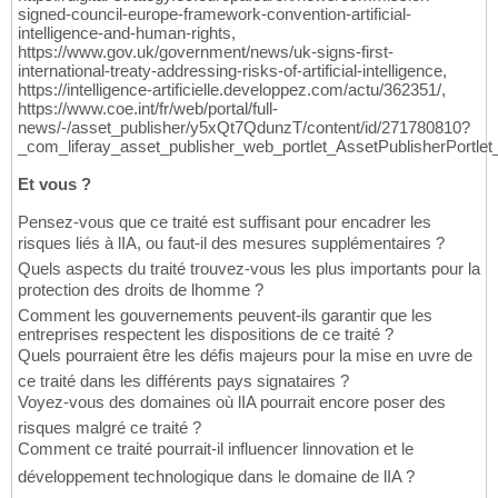
signed-council-europe-framework-convention-artificial-
intelligence-and-human-rights,
https://www.gov.uk/government/news/uk-signs-first-
international-treaty-addressing-risks-of-artificial-intelligence,
https://intelligence-artificielle.developpez.com/actu/362351/,
https://www.coe.int/fr/web/portal/full-
news/-/asset_publisher/y5xQt7QdunzT/content/id/271780810?
_com_liferay_asset_publisher_web_portlet_AssetPublisherPor
Et vous ?
Pensez-vous que ce traité est suffisant pour encadrer les
risques liés à lIA, ou faut-il des mesures supplémentaires ?
Quels aspects du traité trouvez-vous les plus importants pour la
protection des droits de lhomme ?
Comment les gouvernements peuvent-ils garantir que les
entreprises respectent les dispositions de ce traité ?
Quels pourraient être les défis majeurs pour la mise en uvre de
ce traité dans les différents pays signataires ?
Voyez-vous des domaines où lIA pourrait encore poser des
risques malgré ce traité ?
Comment ce traité pourrait-il influencer linnovation et le
développement technologique dans le domaine de lIA ?