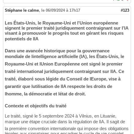
Stéphane le calme
,
le 06/09/2024 à 17h17
#123
Les États-Unis, le Royaume-Uni et l'Union européenne
signent le premier traité juridiquement contraignant sur l'IA
visant à promouvoir le progrès tout en gérant les risques
potentiels de lIA
Dans une avancée historique pour la gouvernance
mondiale de lintelligence artificielle (IA), les États-Unis, le
Royaume-Uni et lUnion Européenne ont signé le premier
traité international juridiquement contraignant sur lIA. Ce
traité, élaboré sous légide du Conseil de lEurope, vise à
garantir que lutilisation de lIA respecte les droits de
lhomme, la démocratie et létat de droit.
Contexte et objectifs du traité
Le traité, signé le 5 septembre 2024 à Vilnius, en Lituanie,
marque une étape cruciale dans la régulation de lIA. Il sagit de
la première convention internationale qui impose des obligations
légales aux signataires pour encadrer le cycle de vie complet