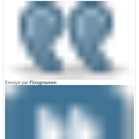
Envoyé par
Fluxgraveon