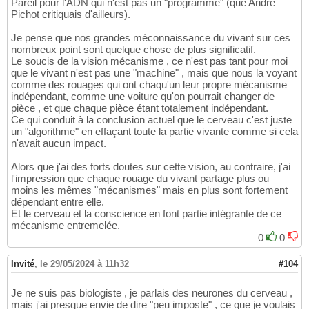
Pareil pour l'ADN qui n'est pas un "programme" (que André
Pichot critiquais d'ailleurs).
Je pense que nos grandes méconnaissance du vivant sur ces
nombreux point sont quelque chose de plus significatif.
Le soucis de la vision mécanisme , ce n'est pas tant pour moi
que le vivant n'est pas une "machine" , mais que nous la voyant
comme des rouages qui ont chaqu'un leur propre mécanisme
indépendant, comme une voiture qu'on pourrait changer de
pièce , et que chaque pièce étant totalement indépendant.
Ce qui conduit à la conclusion actuel que le cerveau c'est juste
un "algorithme" en effaçant toute la partie vivante comme si cela
n'avait aucun impact.
Alors que j'ai des forts doutes sur cette vision, au contraire, j'ai
l'impression que chaque rouage du vivant partage plus ou
moins les mêmes "mécanismes" mais en plus sont fortement
dépendant entre elle.
Et le cerveau et la conscience en font partie intégrante de ce
mécanisme entremelée.
0
0
Invité
,
le 29/05/2024 à 11h32
#104
Je ne suis pas biologiste , je parlais des neurones du cerveau ,
mais j'ai presque envie de dire "peu imposte" , ce que je voulais