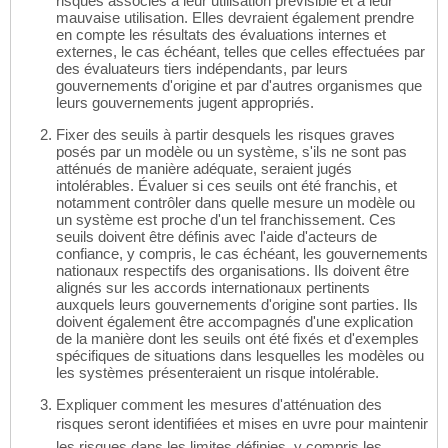
risques associés à leur utilisation prévisible et à leur
mauvaise utilisation. Elles devraient également prendre
en compte les résultats des évaluations internes et
externes, le cas échéant, telles que celles effectuées par
des évaluateurs tiers indépendants, par leurs
gouvernements d'origine et par d'autres organismes que
leurs gouvernements jugent appropriés.
Fixer des seuils à partir desquels les risques graves
posés par un modèle ou un système, s'ils ne sont pas
atténués de manière adéquate, seraient jugés
intolérables. Évaluer si ces seuils ont été franchis, et
notamment contrôler dans quelle mesure un modèle ou
un système est proche d'un tel franchissement. Ces
seuils doivent être définis avec l'aide d'acteurs de
confiance, y compris, le cas échéant, les gouvernements
nationaux respectifs des organisations. Ils doivent être
alignés sur les accords internationaux pertinents
auxquels leurs gouvernements d'origine sont parties. Ils
doivent également être accompagnés d'une explication
de la manière dont les seuils ont été fixés et d'exemples
spécifiques de situations dans lesquelles les modèles ou
les systèmes présenteraient un risque intolérable.
Expliquer comment les mesures d'atténuation des
risques seront identifiées et mises en uvre pour maintenir
les risques dans les limites définies, y compris les