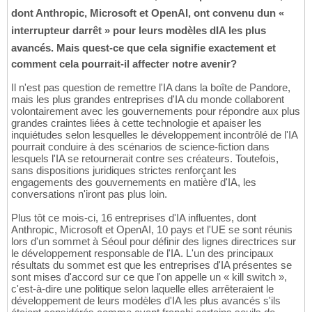
dont Anthropic, Microsoft et OpenAI, ont convenu dun «
interrupteur darrêt » pour leurs modèles dIA les plus
avancés. Mais quest-ce que cela signifie exactement et
comment cela pourrait-il affecter notre avenir?
Il n'est pas question de remettre l'IA dans la boîte de Pandore,
mais les plus grandes entreprises d'IA du monde collaborent
volontairement avec les gouvernements pour répondre aux plus
grandes craintes liées à cette technologie et apaiser les
inquiétudes selon lesquelles le développement incontrôlé de l'IA
pourrait conduire à des scénarios de science-fiction dans
lesquels l'IA se retournerait contre ses créateurs. Toutefois,
sans dispositions juridiques strictes renforçant les
engagements des gouvernements en matière d'IA, les
conversations n'iront pas plus loin.
Plus tôt ce mois-ci, 16 entreprises d'IA influentes, dont
Anthropic, Microsoft et OpenAI, 10 pays et l'UE se sont réunis
lors d'un sommet à Séoul pour définir des lignes directrices sur
le développement responsable de l'IA. L'un des principaux
résultats du sommet est que les entreprises d'IA présentes se
sont mises d'accord sur ce que l'on appelle un « kill switch »,
c'est-à-dire une politique selon laquelle elles arrêteraient le
développement de leurs modèles d'IA les plus avancés s'ils