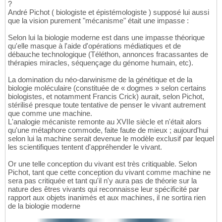
?
André Pichot ( biologiste et épistémologiste ) supposé lui aussi
que la vision purement "mécanisme" était une impasse :
Selon lui la biologie moderne est dans une impasse théorique
qu'elle masque à l'aide d'opérations médiatiques et de
débauche technologique (Téléthon, annonces fracassantes de
thérapies miracles, séquençage du génome humain, etc).
La domination du néo-darwinisme de la génétique et de la
biologie moléculaire (constituée de « dogmes » selon certains
biologistes, et notamment Francis Crick) aurait, selon Pichot,
stérilisé presque toute tentative de penser le vivant autrement
que comme une machine.
L'analogie mécaniste remonte au XVIIe siècle et n'était alors
qu'une métaphore commode, faite faute de mieux ; aujourd'hui
selon lui la machine serait devenue le modèle exclusif par lequel
les scientifiques tentent d'appréhender le vivant.
Or une telle conception du vivant est très critiquable. Selon
Pichot, tant que cette conception du vivant comme machine ne
sera pas critiquée et tant qu'il n'y aura pas de théorie sur la
nature des êtres vivants qui reconnaisse leur spécificité par
rapport aux objets inanimés et aux machines, il ne sortira rien
de la biologie moderne