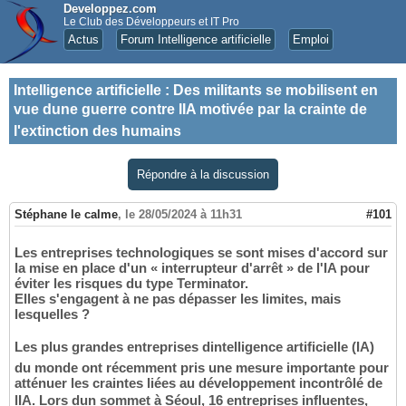
Developpez.com
Le Club des Développeurs et IT Pro
Actus
Forum Intelligence artificielle
Emploi
Intelligence artificielle
:
Des militants se mobilisent en
vue dune guerre contre lIA motivée par la crainte de
l'extinction des humains
Répondre à la discussion
Stéphane le calme
,
le 28/05/2024 à 11h31
#101
Les entreprises technologiques se sont mises d'accord sur
la mise en place d'un « interrupteur d'arrêt » de l'IA pour
éviter les risques du type Terminator.
Elles s'engagent à ne pas dépasser les limites, mais
lesquelles ?
Les plus grandes entreprises dintelligence artificielle (IA)
du monde ont récemment pris une mesure importante pour
atténuer les craintes liées au développement incontrôlé de
lIA. Lors dun sommet à Séoul, 16 entreprises influentes,