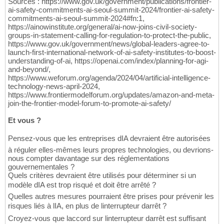
Sources : https://www.gov.uk/government/publications/frontier-
ai-safety-commitments-ai-seoul-summit-2024/frontier-ai-safety-
commitments-ai-seoul-summit-2024#fn:1,
https://ainowinstitute.org/general/ai-now-joins-civil-society-
groups-in-statement-calling-for-regulation-to-protect-the-public,
https://www.gov.uk/government/news/global-leaders-agree-to-
launch-first-international-network-of-ai-safety-institutes-to-boost-
understanding-of-ai, https://openai.com/index/planning-for-agi-
and-beyond/,
https://www.weforum.org/agenda/2024/04/artificial-intelligence-
technology-news-april-2024,
https://www.frontiermodelforum.org/updates/amazon-and-meta-
join-the-frontier-model-forum-to-promote-ai-safety/
Et vous ?
Pensez-vous que les entreprises dIA devraient être autorisées
à réguler elles-mêmes leurs propres technologies, ou devrions-
nous compter davantage sur des réglementations
gouvernementales ?
Quels critères devraient être utilisés pour déterminer si un
modèle dIA est trop risqué et doit être arrêté ?
Quelles autres mesures pourraient être prises pour prévenir les
risques liés à lIA, en plus de linterrupteur darrêt ?
Croyez-vous que laccord sur linterrupteur darrêt est suffisant