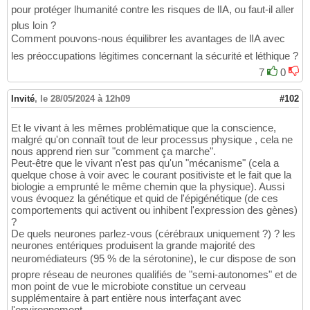
pour protéger lhumanité contre les risques de lIA, ou faut-il aller
plus loin ?
Comment pouvons-nous équilibrer les avantages de lIA avec
les préoccupations légitimes concernant la sécurité et léthique ?
7
0
Invité
,
le 28/05/2024 à 12h09
#102
Et le vivant à les mêmes problématique que la conscience,
malgré qu'on connaît tout de leur processus physique , cela ne
nous apprend rien sur "comment ça marche".
Peut-être que le vivant n'est pas qu'un "mécanisme" (cela a
quelque chose à voir avec le courant positiviste et le fait que la
biologie a emprunté le même chemin que la physique). Aussi
vous évoquez la génétique et quid de l'épigénétique (de ces
comportements qui activent ou inhibent l'expression des gènes)
?
De quels neurones parlez-vous (cérébraux uniquement ?) ? les
neurones entériques produisent la grande majorité des
neuromédiateurs (95 % de la sérotonine), le cur dispose de son
propre réseau de neurones qualifiés de "semi-autonomes" et de
mon point de vue le microbiote constitue un cerveau
supplémentaire à part entière nous interfaçant avec
l'environnement.