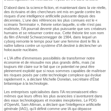
D'abord dans la science-fiction, et maintenant dans la vie réelle,
des écrivains et des chercheurs ont mis en garde contre les
risques d'une intelligence artificielle puissante depuis des
décennies. L'une des références les plus connues est le «
scénario Terminator », théorie selon laquelle, si elle n'est pas
maîtrisée, l'IA pourrait devenir plus puissante que ses créateurs
humains et se retourner contre eux. Cette théorie tire son nom
du film d'Arnold Schwarzenegger de 1984, dans lequel un
cyborg remonte le temps pour tuer une femme dont le fils à
naître luttera contre un système d'IA destiné à déclencher un
holocauste nucléaire.
« L'IA offre d'immenses possibilités de transformer notre
économie et de résoudre nos plus grands défis, mais j'ai
toujours été claire sur le fait que ce potentiel ne peut être
pleinement exploité que si nous sommes capables de maîtriser
les risques posés par cette technologie complexe qui évolue
rapidement », a déclaré Michelle Donelan, secrétaire d'État
britannique à la technologie.
Les entreprises spécialisées dans l'IA reconnaissent elles-
mêmes que leurs offres les plus avancées s'aventurent dans
des eaux technologiques et morales inexplorées. Le PDG
d'OpenAI, Sam Altman, a déclaré que l'intelligence artificielle
générale (IAG), qu'il définit comme une IA qui dépasse