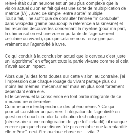
relevé était qu'un neurone est un peu plus complexe que la
vision actuel qu'on en fait qui est une sorte de multriplication de
matrice (IA) , avec de simple "entre sortie" multiple
Tout à fait, il ne suffit que de consulter l'entrée "microtubule"
dans wikipedia (j'aime beaucoup la référence à la kinésine) et
les récentes découvertes concernant la myéline (pour ma part,
la chimérisation est une voie importante de l'agencement
cellulaire du vivant), quoique cela ne nous renseigne pas
vraiment sur l'agentivité à luvre.
Ce qui conduit à la conclusion actuel que le cerveau c'est juste
un "algorithme" en effaçant toute la partie vivante comme si cela
n'avait aucun impact.
Alors que j'ai des forts doutes sur cette vision, au contraire, j'ai
l'impression que chaque rouage du vivant partage plus ou
moins les mêmes "mécanismes" mais en plus sont fortement
dépendant entre elle.
Et le cerveau et la conscience en font partie intégrante de ce
mécanisme entremelée.
Comme une interdépendance des phénomènes ? Ce qui
pourrait constituer un pas vers l'intégration de l'agentivité en
question et court-circuiter la réification technologique
(nécessaire à une configuration de type IoT cela dit) : il manque
encore quelque chose disons "de plus rentable que la rentabilité
elle-même", peut-être quelque chose de ... vital ?