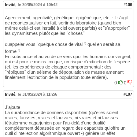
Invité
,
le 30/05/2024 à 10h42
#106
Agencement, agentivité, génétique, épigénétique, etc. : il s'agit
de recontextualiser en fait, sortir du laboratoire (quand bien
même celui-ci est installé à ciel ouvert parfois) et "s'approprier"
les dynamismes plutôt que les "choses".
quappeler vous "quelque chose de vital ? quel en serait sa
forme ?
En substance et au vu de ce vers quoi les humains convergent,
qui est pour le moins toxique, un risque d'extinction de l'espèce
(cf. les expériences de cloaque comportemental : des
"répliques" d'un séisme de dépopulation de masse amenant
finalement l'extinction de la population toute entière).
0
0
Invité
,
le 31/05/2024 à 11h56
#107
J'ajoute :
La surabondance de données disponibles (qu'elles soient
vraies, fausses, vraies et fausses, ni vraies et ni fausses -
tétralemme nagarjunien pour l'au-delà d'une dualité
complètement dépassée en regard des capacités qu'offre un
outil d'intellection algorithmique ouvert -) génère un effet