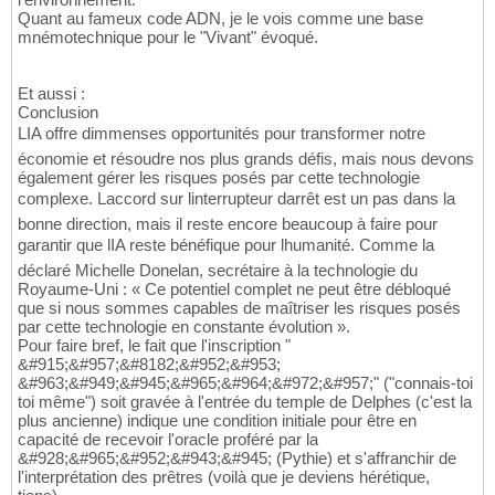
Quant au fameux code ADN, je le vois comme une base
mnémotechnique pour le "Vivant" évoqué.
Et aussi :
Conclusion
LIA offre dimmenses opportunités pour transformer notre
économie et résoudre nos plus grands défis, mais nous devons
également gérer les risques posés par cette technologie
complexe. Laccord sur linterrupteur darrêt est un pas dans la
bonne direction, mais il reste encore beaucoup à faire pour
garantir que lIA reste bénéfique pour lhumanité. Comme la
déclaré Michelle Donelan, secrétaire à la technologie du
Royaume-Uni : « Ce potentiel complet ne peut être débloqué
que si nous sommes capables de maîtriser les risques posés
par cette technologie en constante évolution ».
Pour faire bref, le fait que l'inscription "
&#915;&#957;&#8182;&#952;&#953;
&#963;&#949;&#945;&#965;&#964;&#972;&#957;" ("connais-toi
toi même") soit gravée à l'entrée du temple de Delphes (c'est la
plus ancienne) indique une condition initiale pour être en
capacité de recevoir l'oracle proféré par la
&#928;&#965;&#952;&#943;&#945; (Pythie) et s'affranchir de
l'interprétation des prêtres (voilà que je deviens hérétique,