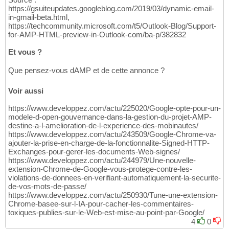
https://gsuiteupdates.googleblog.com/2019/03/dynamic-email-
in-gmail-beta.html,
https://techcommunity.microsoft.com/t5/Outlook-Blog/Support-
for-AMP-HTML-preview-in-Outlook-com/ba-p/382832
Et vous ?
Que pensez-vous dAMP et de cette annonce ?
Voir aussi
https://www.developpez.com/actu/225020/Google-opte-pour-un-
modele-d-open-gouvernance-dans-la-gestion-du-projet-AMP-
destine-a-l-amelioration-de-l-experience-des-mobinautes/
https://www.developpez.com/actu/243509/Google-Chrome-va-
ajouter-la-prise-en-charge-de-la-fonctionnalite-Signed-HTTP-
Exchanges-pour-gerer-les-documents-Web-signes/
https://www.developpez.com/actu/244979/Une-nouvelle-
extension-Chrome-de-Google-vous-protege-contre-les-
violations-de-donnees-en-verifiant-automatiquement-la-securite-
de-vos-mots-de-passe/
https://www.developpez.com/actu/250930/Tune-une-extension-
Chrome-basee-sur-l-IA-pour-cacher-les-commentaires-
toxiques-publies-sur-le-Web-est-mise-au-point-par-Google/
4
0