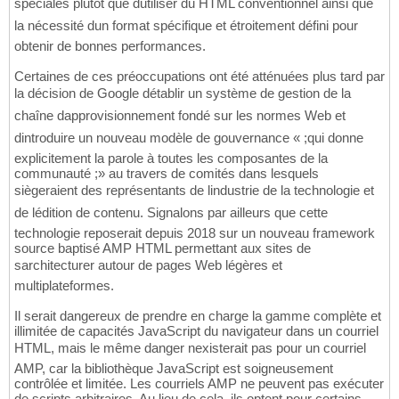
spéciales plutôt que dutiliser du HTML conventionnel ainsi que
la nécessité dun format spécifique et étroitement défini pour
obtenir de bonnes performances.
Certaines de ces préoccupations ont été atténuées plus tard par
la décision de Google détablir un système de gestion de la
chaîne dapprovisionnement fondé sur les normes Web et
dintroduire un nouveau modèle de gouvernance « ;qui donne
explicitement la parole à toutes les composantes de la
communauté ;» au travers de comités dans lesquels
siègeraient des représentants de lindustrie de la technologie et
de lédition de contenu. Signalons par ailleurs que cette
technologie reposerait depuis 2018 sur un nouveau framework
source baptisé AMP HTML permettant aux sites de
sarchitecturer autour de pages Web légères et
multiplateformes.
Il serait dangereux de prendre en charge la gamme complète et
illimitée de capacités JavaScript du navigateur dans un courriel
HTML, mais le même danger nexisterait pas pour un courriel
AMP, car la bibliothèque JavaScript est soigneusement
contrôlée et limitée. Les courriels AMP ne peuvent pas exécuter
de scripts arbitraires. Au lieu de cela, ils optent pour certains