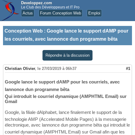
Developpez.com
Le Club des Développeurs et IT Pro
Actus
Forum Conception Web
Emploi
Conception Web
:
Google lance le support dAMP pour
les courriels, avec lannonce dun programme bêta
Répondre à la discussion
Christian Olivier
,
le 27/03/2019 à 06h37
#1
Google lance le support dAMP pour les courriels, avec
lannonce dun programme bêta
Qui introduit le courriel dynamique (AMPHTML Email) sur
Gmail
Google, la filiale dAlphabet, lance finalement le support de la
technologie AMP (Accelerated Mobile Pages) à la messagerie
électronique, avec lannonce dun programme bêta qui introduit le
courriel dynamique (AMPHTML Email) sur Gmail afin que les