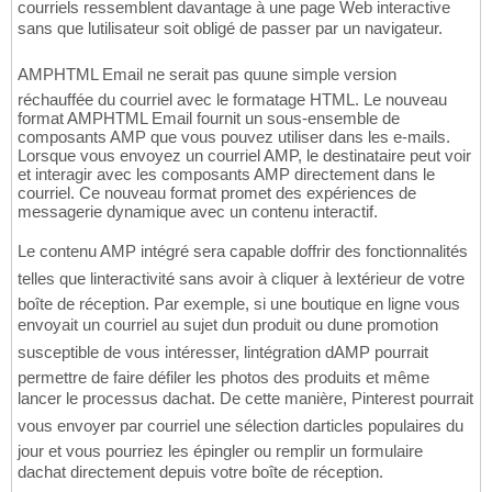
courriels ressemblent davantage à une page Web interactive
sans que lutilisateur soit obligé de passer par un navigateur.
AMPHTML Email ne serait pas quune simple version
réchauffée du courriel avec le formatage HTML. Le nouveau
format AMPHTML Email fournit un sous-ensemble de
composants AMP que vous pouvez utiliser dans les e-mails.
Lorsque vous envoyez un courriel AMP, le destinataire peut voir
et interagir avec les composants AMP directement dans le
courriel. Ce nouveau format promet des expériences de
messagerie dynamique avec un contenu interactif.
Le contenu AMP intégré sera capable doffrir des fonctionnalités
telles que linteractivité sans avoir à cliquer à lextérieur de votre
boîte de réception. Par exemple, si une boutique en ligne vous
envoyait un courriel au sujet dun produit ou dune promotion
susceptible de vous intéresser, lintégration dAMP pourrait
permettre de faire défiler les photos des produits et même
lancer le processus dachat. De cette manière, Pinterest pourrait
vous envoyer par courriel une sélection darticles populaires du
jour et vous pourriez les épingler ou remplir un formulaire
dachat directement depuis votre boîte de réception.