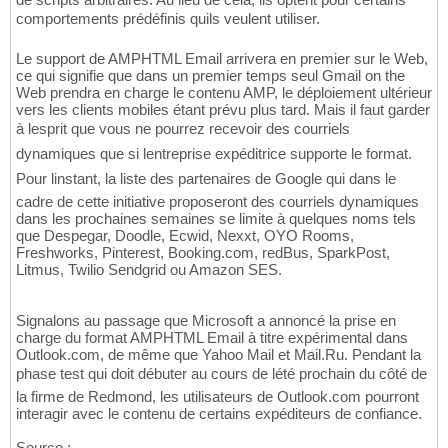
comportements prédéfinis quils veulent utiliser.
Le support de AMPHTML Email arrivera en premier sur le Web,
ce qui signifie que dans un premier temps seul Gmail on the
Web prendra en charge le contenu AMP, le déploiement ultérieur
vers les clients mobiles étant prévu plus tard. Mais il faut garder
à lesprit que vous ne pourrez recevoir des courriels
dynamiques que si lentreprise expéditrice supporte le format.
Pour linstant, la liste des partenaires de Google qui dans le
cadre de cette initiative proposeront des courriels dynamiques
dans les prochaines semaines se limite à quelques noms tels
que Despegar, Doodle, Ecwid, Nexxt, OYO Rooms,
Freshworks, Pinterest, Booking.com, redBus, SparkPost,
Litmus, Twilio Sendgrid ou Amazon SES.
Signalons au passage que Microsoft a annoncé la prise en
charge du format AMPHTML Email à titre expérimental dans
Outlook.com, de même que Yahoo Mail et Mail.Ru. Pendant la
phase test qui doit débuter au cours de lété prochain du côté de
la firme de Redmond, les utilisateurs de Outlook.com pourront
interagir avec le contenu de certains expéditeurs de confiance.
Source :