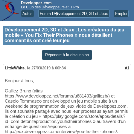
Developpez.com
Le Club des Développeurs et IT Pro
Actus
Forum D�veloppement 2D, 3D et Jeux
Emploi
Développement 2D, 3D et Jeux
:
Les créateurs du jeu
mobile « You Fix Their Phones » nous détaillent
comment ils ont créé leur jeu
Répondre à la discussion
LittleWhite
,
le 27/03/2019 à 00h34
#1
Bonjour à tous,
Galliez Bruno (alias
https://www.developpez.net/forums/u681433/galliezb/) et
Cascio Tommasco ont développé un jeu mobile suite à un
weekend de programmation de jeux vidéo de Developpez.com.
ils ont souhaité partagé avec nous leur processus ayant permis
la création du jeu « https://play.google.com/store/apps/details?
id=com.detoniteproduction.youfixtheirphones » au travers d'un
échange de questions/réponses à
http://jeux.developpez.com/interview/you-fix-their-phones/.