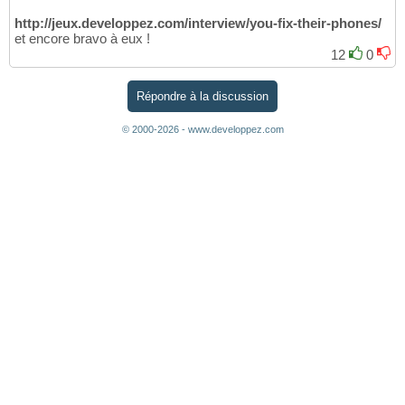
http://jeux.developpez.com/interview/you-fix-their-phones/
et encore bravo à eux !
12
0
Répondre à la discussion
© 2000-2026 - www.developpez.com