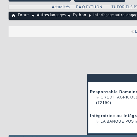
Actualités
F.A.Q PYTHON
TUTORIELS 
Forum
Autres langages
Python
Interfaçage autre langa
«
D
Responsable Domaine
↳
CRÉDIT AGRICOL
(72190)
Intégratrice ou Intég
↳
LA BANQUE POST