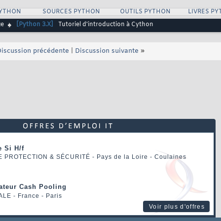
PYTHON
SOURCES PYTHON
OUTILS PYTHON
LIVRES P
ge
[Python 3.X]
Tutoriel d'introduction à Cython
iscussion précédente
|
Discussion suivante
»
 Si H/f
E PROTECTION & SÉCURITÉ
- Pays de la Loire - Coulaines
rateur Cash Pooling
ALE
- France - Paris
Voir plus d'offres