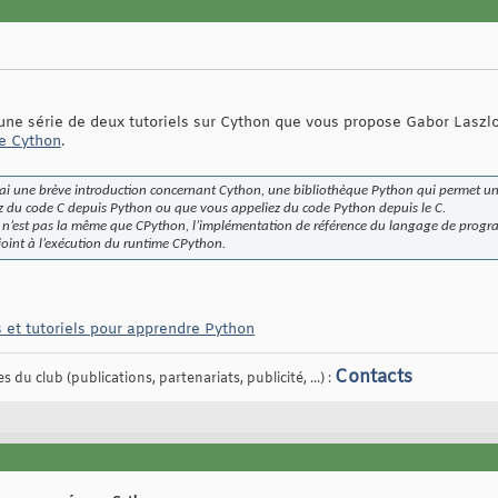
n
r une série de deux tutoriels sur Cython que vous propose Gabor Laszl
de Cython
.
rai une brève introduction concernant Cython, une bibliothèque Python qui permet une
ez du code C depuis Python ou que vous appeliez du code Python depuis le C.
e n’est pas la même que CPython, l’implémentation de référence du langage de progr
joint à l’exécution du runtime CPython.
s et tutoriels pour apprendre Python
Contacts
 du club (publications, partenariats, publicité, ...) :