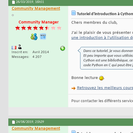
26/03/2019,
16h51
Community Management
Tutoriel d'introduction à Cytho
Community Manager
Chers membres du club,
J'ai le plaisir de vous présente
une introduction à l'utilisation 
Dans ce tutoriel, je vous donne
Inscrit en
Avril 2014
Et peu importe que vous utilisi
Messages
4 207
Cython est une bibliothèque, c
code Python en C qui peut être 
Bonne lecture
.
Retrouvez les meilleurs cour
Pour contacter les différents services
24/06/2019,
21h29
Community Management