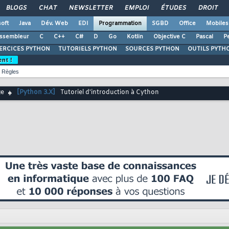
BLOGS
CHAT
NEWSLETTER
EMPLOI
ÉTUDES
DROIT
oft
Java
Dév. Web
EDI
Programmation
SGBD
Office
Mobiles
ssembleur
C
C++
C#
D
Go
Kotlin
Objective C
Pascal
Pe
ERCICES PYTHON
TUTORIELS PYTHON
SOURCES PYTHON
OUTILS PYTH
ent !
Règles
ge
[Python 3.X]
Tutoriel d'introduction à Cython