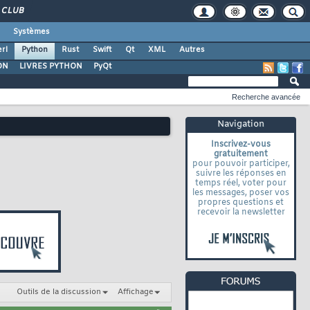
CLUB
Systèmes
rl
Python
Rust
Swift
Qt
XML
Autres
ON
LIVRES PYTHON
PyQt
Recherche avancée
Navigation
Inscrivez-vous
gratuitement
pour pouvoir participer,
suivre les réponses en
temps réel, voter pour
les messages, poser vos
propres questions et
recevoir la newsletter
Outils de la discussion
Affichage