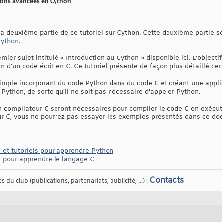
tions avancées en Cython
r la deuxième partie de ce tutoriel sur Cython. Cette deuxième partie 
Cython
.
remier sujet intitulé « Introduction au Cython » disponible ici. L'object
n d'un code écrit en C. Ce tutoriel présente de façon plus détaillé ce
imple incorporant du code Python dans du code C et créant une appli
r Python, de sorte qu'il ne soit pas nécessaire d'appeler Python.
'un compilateur C seront nécessaires pour compiler le code C en exéc
 C, vous ne pourrez pas essayer les exemples présentés dans ce do
s et tutoriels pour apprendre Python
s pour apprendre le langage C
Contacts
 du club (publications, partenariats, publicité, ...) :