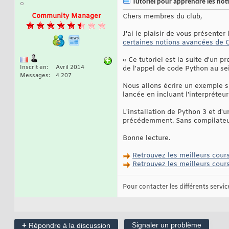
Tutoriel pour apprendre les no
Community Manager
Chers membres du club,
J'ai le plaisir de vous présente
certaines notions avancées de 
« Ce tutoriel est la suite d'un p
Inscrit en
Avril 2014
de l'appel de code Python au sei
Messages
4 207
Nous allons écrire un exemple s
lancée en incluant l'interpréteu
L'installation de Python 3 et d
précédemment. Sans compilateur
Bonne lecture.
Retrouvez les meilleurs cour
Retrouvez les meilleurs cour
Pour contacter les différents services
+
Signaler un problème
Répondre à la discussion