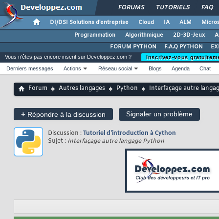
FORUMS
TUTORIELS
FAQ
DI/DSI Solutions d'entreprise
Cloud
IA
ALM
Micros
Programmation
Algorithmique
2D-3D-Jeux
A
FORUM PYTHON
F.A.Q PYTHON
EX
Vous n'êtes pas encore inscrit sur Developpez.com ?
Inscrivez-vous gratuitem
Derniers messages
Actions
Réseau social
Blogs
Agenda
Chat
Forum
Autres langages
Python
Interfaçage autre langa
+
Signaler un problème
Répondre à la discussion
Discussion :
Tutoriel d'introduction à Cython
Sujet :
Interfaçage autre langage Python