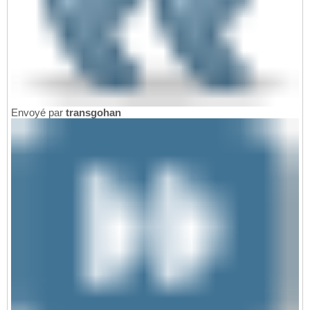
Envoyé par
transgohan