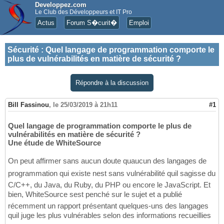
Developpez.com
Le Club des Développeurs et IT Pro
Actus
Forum S�curit�
Emploi
Sécurité
:
Quel langage de programmation comporte le
plus de vulnérabilités en matière de sécurité ?
Répondre à la discussion
Bill Fassinou
,
le 25/03/2019 à 21h11
#1
Quel langage de programmation comporte le plus de
vulnérabilités en matière de sécurité ?
Une étude de WhiteSource
On peut affirmer sans aucun doute quaucun des langages de
programmation qui existe nest sans vulnérabilité quil sagisse du
C/C++, du Java, du Ruby, du PHP ou encore le JavaScript. Et
bien, WhiteSource sest penché sur le sujet et a publié
récemment un rapport présentant quelques-uns des langages
quil juge les plus vulnérables selon des informations recueillies