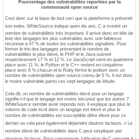
Pourcentage des vulnérabilités reportées par la
communauté open source
Cest donc sur la base de tout ceci que la plateforme a présenté
son index. WhiteSource indique quen dix ans, C a montré un
nombre de vulnérabilités très important. Il arrive donc en tête de
liste des langages les plus vulnérables avec une faiblesse
reconnue à 47 % de toutes les vulnérabilités signalées. Pour
former le trio des langages présentant le nombre de
vulnérabilités le plus élevé, le PHP et le Java suivent
respectivement 17 % et 12 %. Le JavaScript vient en quatrième
place avec 11 %, le Python et le C++ restent en cinquième
place avec 6 % chacun et le Ruby ferme le podium avec un
nombre de vulnérabilités open source connu de 5 %. Il est donc
le moins vulnérable parmi ces sept langages de létude.
Cela dit, un nombre de vulnérabilités élevé pour un langage
signifie-t-il que le langage est moins sécurisé que les autres ?
WhiteSource semble avoir répondu non. Il explique que plus le
volume de code écrit dans un langage est élevé et plus le
nombre de vulnérabilités est susceptible dêtre élevé pour ce
dernier ou cela peut également dépendre dautres facteurs. « Le
nombre élevé de vulnérabilités dans C peut sexpliquer par
plusieurs facteurs. Pour commencer, lutilisation de C remonte à