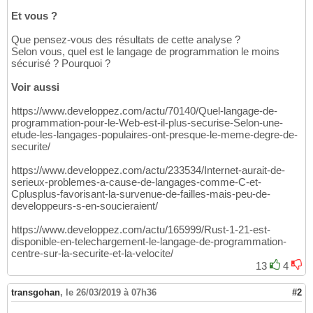
Et vous ?
Que pensez-vous des résultats de cette analyse ?
Selon vous, quel est le langage de programmation le moins
sécurisé ? Pourquoi ?
Voir aussi
https://www.developpez.com/actu/70140/Quel-langage-de-
programmation-pour-le-Web-est-il-plus-securise-Selon-une-
etude-les-langages-populaires-ont-presque-le-meme-degre-de-
securite/
https://www.developpez.com/actu/233534/Internet-aurait-de-
serieux-problemes-a-cause-de-langages-comme-C-et-
Cplusplus-favorisant-la-survenue-de-failles-mais-peu-de-
developpeurs-s-en-soucieraient/
https://www.developpez.com/actu/165999/Rust-1-21-est-
disponible-en-telechargement-le-langage-de-programmation-
centre-sur-la-securite-et-la-velocite/
13
4
transgohan
,
le 26/03/2019 à 07h36
#2