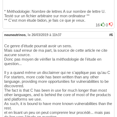
* Méthodologie: Nombre de lettres A sur nombre de lettre U.
Testé sur un fichier arbitraire sur mon ordinateur **
** C'est mon étude bidon, je fais ce que je veux.
16
0
neuneutrinos
,
le 26/03/2019 à 11h37
#6
Ce genre d'étude pourrait avoir un sens.
Mais sauf erreur de ma part, la source de cette article ne cite
aucune source.
Donc pas moyen de vérifier la méthodologie de l'étude en
question...
Il y a quand même un disclaimer qui ne s'applique pas qu'au C
For starters, more code has been written than any other
language, providing more opportunities for vulnerabilities to be
discovered.
The fact is that C has been in use for much longer than most
other languages, and is behind the core of most of the products
and platforms we use.
As such, it is bound to have more known vulnerabilities than the
rest.
et en lisant un peu on peut comprenre leur procédé... mais pas
de lien vers l'étude en question