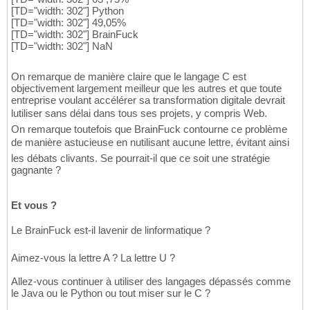
[TD="width: 302"] Python
[TD="width: 302"] 49,05%
[TD="width: 302"] BrainFuck
[TD="width: 302"] NaN
On remarque de manière claire que le langage C est
objectivement largement meilleur que les autres et que toute
entreprise voulant accélérer sa transformation digitale devrait
lutiliser sans délai dans tous ses projets, y compris Web.
On remarque toutefois que BrainFuck contourne ce problème
de manière astucieuse en nutilisant aucune lettre, évitant ainsi
les débats clivants. Se pourrait-il que ce soit une stratégie
gagnante ?
Et vous ?
Le BrainFuck est-il lavenir de linformatique ?
Aimez-vous la lettre A ? La lettre U ?
Allez-vous continuer à utiliser des langages dépassés comme
le Java ou le Python ou tout miser sur le C ?