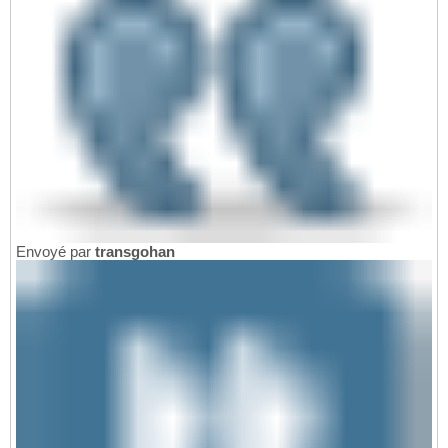
Envoyé par
transgohan