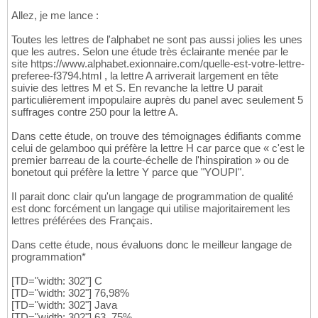
Allez, je me lance :
Toutes les lettres de l'alphabet ne sont pas aussi jolies les unes
que les autres. Selon une étude très éclairante menée par le
site https://www.alphabet.exionnaire.com/quelle-est-votre-lettre-
preferee-f3794.html , la lettre A arriverait largement en tête
suivie des lettres M et S. En revanche la lettre U parait
particulièrement impopulaire auprès du panel avec seulement 5
suffrages contre 250 pour la lettre A.
Dans cette étude, on trouve des témoignages édifiants comme
celui de gelamboo qui préfère la lettre H car parce que « c'est le
premier barreau de la courte-échelle de l'hinspiration » ou de
bonetout qui préfère la lettre Y parce que "YOUPI".
Il parait donc clair qu'un langage de programmation de qualité
est donc forcément un langage qui utilise majoritairement les
lettres préférées des Français.
Dans cette étude, nous évaluons donc le meilleur langage de
programmation*
[TD="width: 302"] C
[TD="width: 302"] 76,98%
[TD="width: 302"] Java
[TD="width: 302"] 63 ,75%