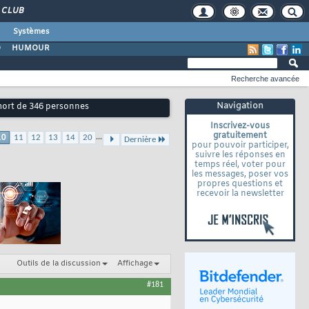
CLUB
Systèmes
O
HUMOUR
Recherche avancée
Navigation
 mort de 346 personnes
Inscrivez-vous
gratuitement
...
10
11
12
13
14
20
Dernière
pour pouvoir participer,
suivre les réponses en
temps réel, voter pour
les messages, poser vos
propres questions et
recevoir la newsletter
Outils de la discussion
Affichage
#181