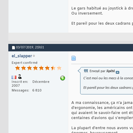
Le gars habitué au joystick à dro
Ou inversement.
Et pareil pour les deux cadrans p
03/07/2019,
21h51
el_slapper
Expert confirmé
Envoyé par
Jipété
C'est moi ou les mecs à la concep
Inscrit en
Décembre
2007
Et pareil pour les deux cadrans 
Messages
6 810
A ma connaissance, ça n'a jamai
d'ergonomie, les américains ont 
qui avaient le savoir-faire ont 
centaines d'avions qui s'empilen
La plupart d'entre nous avons 