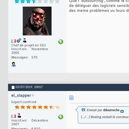
Que l' outsourcing , comme le clo
de déléguer des logiciels sensib
des meme problèmes vu leurs dif
Chef de projet en SSII
Inscrit en
Novembre
2005
Messages
570
03/07/2019,
10h57
el_slapper
Expert confirmé
Envoyé par
ddoumeche
(.../...) Boeing restait le const
Inscrit en
Décembre
2007
Messages
6 810