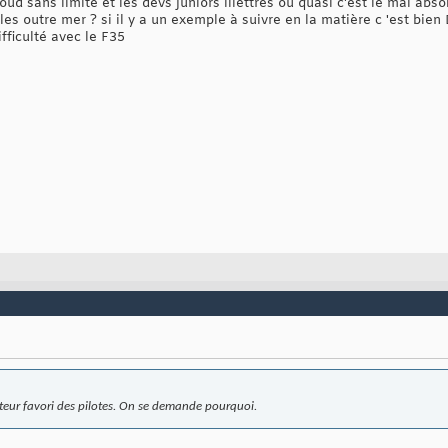
ud sans limite et les devs juniors illettrés ou quasi c'est le mal abso
les outre mer ? si il y a un exemple à suivre en la matière c 'est bien
ficulté avec le F35
ructeur favori des pilotes. On se demande pourquoi.