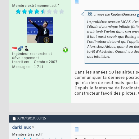
Membre extrêmement actif
Envoyé par
CaptainDangeax
Le problème avec ce MCAS, c'est
l'étude dynamique initiale (fait
maintenir l'avion dans son enve
Il faut aussi savoir que Boeing
l'ordinateur de bord qui l'appli
Alors chez Airbus, quand on des
forêt d'Absheim. Quand, au dessu
Ingénieur recherche et
pas infaillible.
développement
Inscrit en
Octobre 2007
Messages
1 711
Dans les années 90 les airbus s
communiquer la dernière positio
qui n'a rien de neuf mais que la 
Depuis le fantasme de l'ordinateu
constructeur favori des pilotes
03/07/2019,
03h15
darklinux
Membre très actif