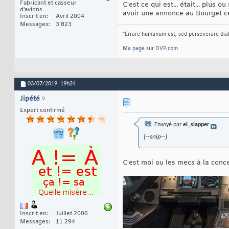
Fabricant et casseur
C'est ce qui est... était... plu
d'avions
avoir une annonce au Bourget cet
Inscrit en
Avril 2004
Messages
3 823
"Errare humanum est, sed perseverare dia
Ma page sur DVP.com
03/07/2019,
19h24
Jipété
Expert confirmé
Envoyé par
el_slapper
[--snip--]
C'est moi ou les mecs à la concep
Inscrit en
Juillet 2006
Messages
11 294