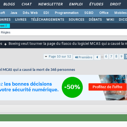
BLOGS
CHAT
NEWSLETTER
EMPLOI
ÉTUDES
DROIT
oft
Java
Dév. Web
EDI
Programmation
SGBD
Office
Mobiles
AIRES
LIVRES
TÉLÉCHARGEMENTS
SOURCES
DÉBATS
WIKI
DIC
ent !
Règles
és
Boeing veut tourner la page du fiasco du logiciel MCAS qui a causé la
...
Page 10 sur 52
6
7
8
9
Première
iel MCAS qui a causé la mort de 346 personnes