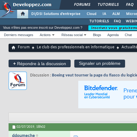
FORUMS
TUTORIELS
FAQ
DI/DSI Solutions d'entreprise
Cloud
IA
ALM
Micros
TUTORIELS
FAQ
WEBIN
Vous n'êtes pas encore inscrit sur Developpez.com ?
Inscrivez-vous gratuitem
Derniers messages
Actions
Réseau social
Blogs
Agenda
Chat
Forum
Le club des professionnels en informatique
Actualit
+
Signaler un problème
Répondre à la discussion
Discussion :
Boeing veut tourner la page du fiasco du logic
02/07/2019,
18h02
ddoumeche