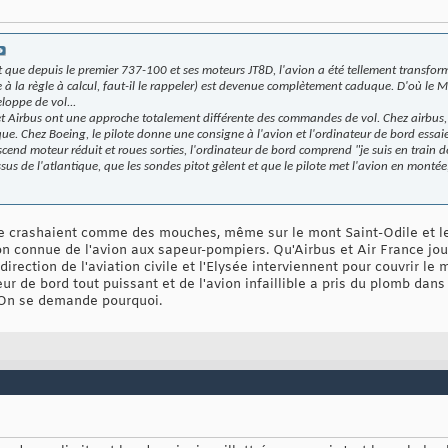
 que depuis le premier 737-100 et ses moteurs JT8D, l'avion a été tellement transform
e à la règle à calcul, faut-il le rappeler) est devenue complètement caduque. D'où le MC
loppe de vol...
 et Airbus ont une approche totalement différente des commandes de vol. Chez airbus,
que. Chez Boeing, le pilote donne une consigne à l'avion et l'ordinateur de bord essaie
cend moteur réduit et roues sorties, l'ordinateur de bord comprend "je suis en train d
s de l'atlantique, que les sondes pitot gèlent et que le pilote met l'avion en montée, 
e crashaient comme des mouches, même sur le mont Saint-Odile et les
n connue de l'avion aux sapeur-pompiers. Qu'Airbus et Air France joue
direction de l'aviation civile et l'Elysée interviennent pour couvrir le
r de bord tout puissant et de l'avion infaillible a pris du plomb dans l
. On se demande pourquoi.