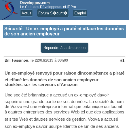
Developpez.com
Le Club des Développeurs et IT Pro
Actus
Forum S�curit�
Emploi
Sécurité
:
Un ex-employé a piraté et effacé les données
de son ancien employeur
Répondre à la discussion
Bill Fassinou
,
le 22/03/2019 à 00h09
#1
Un ex-employé renvoyé pour raison dincompétence a piraté
et effacé les données de son ancien employeur
stockées sur les serveurs d'Amazon
Une société britannique a accusé un ex-employé davoir
supprimé une grande partie de ses données. La société du nom
de Voova est une entreprise informatique britannique qui fournit
à dautres entreprises des services Web tel que des applications
et sites Web et dautres services de gestion. Voova a accusé
son ex-employé davoir usurpé lidentité de lun de ses anciens