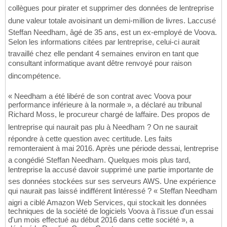
collègues pour pirater et supprimer des données de lentreprise
dune valeur totale avoisinant un demi-million de livres. Laccusé
Steffan Needham, âgé de 35 ans, est un ex-employé de Voova.
Selon les informations citées par lentreprise, celui-ci aurait
travaillé chez elle pendant 4 semaines environ en tant que
consultant informatique avant dêtre renvoyé pour raison
dincompétence.
« Needham a été libéré de son contrat avec Voova pour
performance inférieure à la normale », a déclaré au tribunal
Richard Moss, le procureur chargé de laffaire. Des propos de
lentreprise qui naurait pas plu à Needham ? On ne saurait
répondre à cette question avec certitude. Les faits
remonteraient à mai 2016. Après une période dessai, lentreprise
a congédié Steffan Needham. Quelques mois plus tard,
lentreprise la accusé davoir supprimé une partie importante de
ses données stockées sur ses serveurs AWS. Une expérience
qui naurait pas laissé indifférent lintéressé ? « Steffan Needham
aigri a ciblé Amazon Web Services, qui stockait les données
techniques de la société de logiciels Voova à l'issue d'un essai
d'un mois effectué au début 2016 dans cette société », a