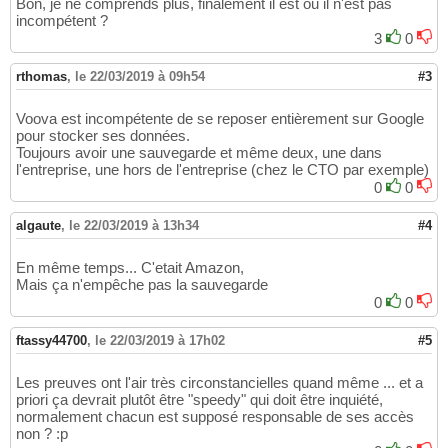
Bon, je ne comprends plus, finalement il est ou il n'est pas
incompétent ?
3
0
rthomas
,
le 22/03/2019 à 09h54
#3
Voova est incompétente de se reposer entièrement sur Google
pour stocker ses données.
Toujours avoir une sauvegarde et même deux, une dans
l'entreprise, une hors de l'entreprise (chez le CTO par exemple)
0
0
algaute
,
le 22/03/2019 à 13h34
#4
En même temps... C'etait Amazon,
Mais ça n'empêche pas la sauvegarde
0
0
ftassy44700
,
le 22/03/2019 à 17h02
#5
Les preuves ont l'air très circonstancielles quand même ... et a
priori ça devrait plutôt être "speedy" qui doit être inquiété,
normalement chacun est supposé responsable de ses accès
non ? :p