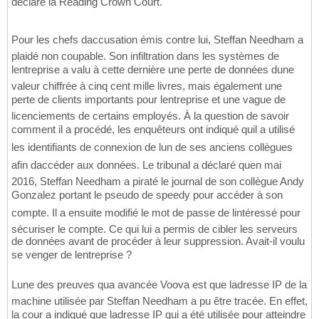
déclaré la Reading Crown Court.
Pour les chefs daccusation émis contre lui, Steffan Needham a
plaidé non coupable. Son infiltration dans les systèmes de
lentreprise a valu à cette dernière une perte de données dune
valeur chiffrée à cinq cent mille livres, mais également une
perte de clients importants pour lentreprise et une vague de
licenciements de certains employés. À la question de savoir
comment il a procédé, les enquêteurs ont indiqué quil a utilisé
les identifiants de connexion de lun de ses anciens collègues
afin daccéder aux données. Le tribunal a déclaré quen mai
2016, Steffan Needham a piraté le journal de son collègue Andy
Gonzalez portant le pseudo de speedy pour accéder à son
compte. Il a ensuite modifié le mot de passe de lintéressé pour
sécuriser le compte. Ce qui lui a permis de cibler les serveurs
de données avant de procéder à leur suppression. Avait-il voulu
se venger de lentreprise ?
Lune des preuves qua avancée Voova est que ladresse IP de la
machine utilisée par Steffan Needham a pu être tracée. En effet,
la cour a indiqué que ladresse IP qui a été utilisée pour atteindre