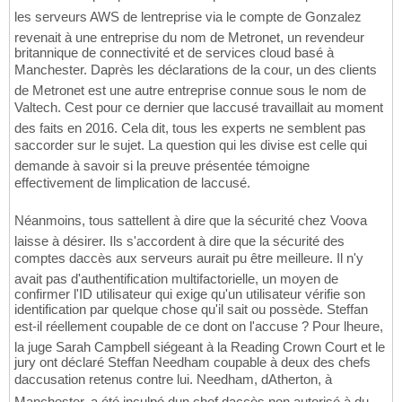
les serveurs AWS de lentreprise via le compte de Gonzalez
revenait à une entreprise du nom de Metronet, un revendeur
britannique de connectivité et de services cloud basé à
Manchester. Daprès les déclarations de la cour, un des clients
de Metronet est une autre entreprise connue sous le nom de
Valtech. Cest pour ce dernier que laccusé travaillait au moment
des faits en 2016. Cela dit, tous les experts ne semblent pas
saccorder sur le sujet. La question qui les divise est celle qui
demande à savoir si la preuve présentée témoigne
effectivement de limplication de laccusé.
Néanmoins, tous sattellent à dire que la sécurité chez Voova
laisse à désirer. Ils s'accordent à dire que la sécurité des
comptes daccès aux serveurs aurait pu être meilleure. Il n'y
avait pas d'authentification multifactorielle, un moyen de
confirmer l'ID utilisateur qui exige qu'un utilisateur vérifie son
identification par quelque chose qu'il sait ou possède. Steffan
est-il réellement coupable de ce dont on l'accuse ? Pour lheure,
la juge Sarah Campbell siégeant à la Reading Crown Court et le
jury ont déclaré Steffan Needham coupable à deux des chefs
daccusation retenus contre lui. Needham, dAtherton, à
Manchester, a été inculpé dun chef daccès non autorisé à du