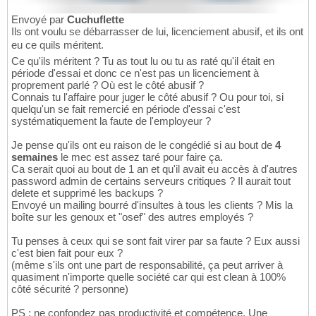
Envoyé par
Cuchuflette
Ils ont voulu se débarrasser de lui, licenciement abusif, et ils ont
eu ce quils méritent.
Ce qu'ils méritent ? Tu as tout lu ou tu as raté qu'il était en
période d'essai et donc ce n'est pas un licenciement à
proprement parlé ? Où est le côté abusif ?
Connais tu l'affaire pour juger le côté abusif ? Ou pour toi, si
quelqu'un se fait remercié en période d'essai c'est
systématiquement la faute de l'employeur ?
Je pense qu'ils ont eu raison de le congédié si au bout de
4
semaines
le mec est assez taré pour faire ça.
Ca serait quoi au bout de 1 an et qu'il avait eu accès à d'autres
password admin de certains serveurs critiques ? Il aurait tout
delete et supprimé les backups ?
Envoyé un mailing bourré d'insultes à tous les clients ? Mis la
boîte sur les genoux et "osef" des autres employés ?
Tu penses à ceux qui se sont fait virer par sa faute ? Eux aussi
c'est bien fait pour eux ?
(même s'ils ont une part de responsabilité, ça peut arriver à
quasiment n'importe quelle société car qui est clean à 100%
côté sécurité ? personne)
PS : ne confondez pas productivité et compétence. Une