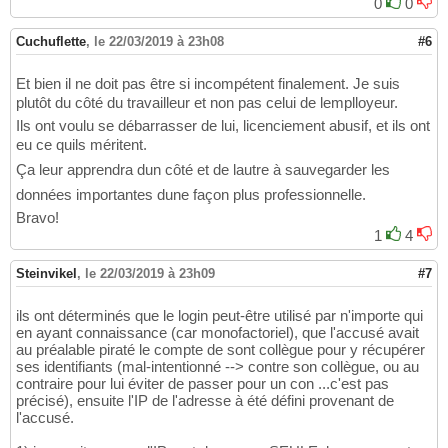
0
0
Cuchuflette
,
le 22/03/2019 à 23h08
#6
Et bien il ne doit pas être si incompétent finalement. Je suis
plutôt du côté du travailleur et non pas celui de lemplloyeur.
Ils ont voulu se débarrasser de lui, licenciement abusif, et ils ont
eu ce quils méritent.
Ça leur apprendra dun côté et de lautre à sauvegarder les
données importantes dune façon plus professionnelle.
Bravo!
1
4
Steinvikel
,
le 22/03/2019 à 23h09
#7
ils ont déterminés que le login peut-être utilisé par n'importe qui
en ayant connaissance (car monofactoriel), que l'accusé avait
au préalable piraté le compte de sont collègue pour y récupérer
ses identifiants (mal-intentionné --> contre son collègue, ou au
contraire pour lui éviter de passer pour un con ...c'est pas
précisé), ensuite l'IP de l'adresse à été défini provenant de
l'accusé.