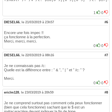
1
0
DIESEL66
,
le 21/03/2019 à 23h57
#6
Encore une fois impec !!
ça fonctionne à la perfection.
Merci, merci, merci.
0
0
DIESEL66
,
le 22/03/2019 à 08h16
#7
Je ne connaissais pas /c:
Quelle est la différence entre : " & ", " | " et " /c: " ?
Merci.
0
0
ericlm128
,
le 23/03/2019 à 20h59
#8
Je ne comprend surtout pas comment cela peux fonctionner
(bien que cela fonctionne) sachant que le $ est un
métacaractère devant indiquer la fin de ligne.