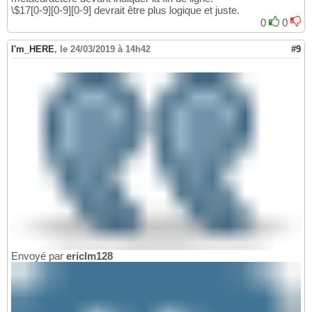
\$17[0-9][0-9][0-9] devrait être plus logique et juste.
0
0
I'm_HERE
,
le 24/03/2019 à 14h42
#9
Envoyé par
ericlm128