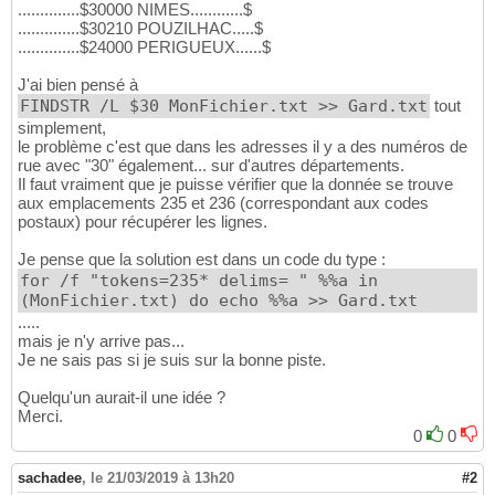
..............$30000 NIMES............$
..............$30210 POUZILHAC.....$
..............$24000 PERIGUEUX......$
J'ai bien pensé à
FINDSTR /L $30 MonFichier.txt >> Gard.txt
tout
simplement,
le problème c'est que dans les adresses il y a des numéros de
rue avec "30" également... sur d'autres départements.
Il faut vraiment que je puisse vérifier que la donnée se trouve
aux emplacements 235 et 236 (correspondant aux codes
postaux) pour récupérer les lignes.
Je pense que la solution est dans un code du type :
for /f "tokens=235* delims= " %%a in
(MonFichier.txt) do echo %%a >> Gard.txt
.....
mais je n'y arrive pas...
Je ne sais pas si je suis sur la bonne piste.
Quelqu'un aurait-il une idée ?
Merci.
0
0
sachadee
,
le 21/03/2019 à 13h20
#2