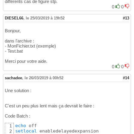
différents cas de figure stp.
0
0
DIESEL66
,
le 25/03/2019 à 19h52
#13
Bonjour,
dans l'archive :
- MonFichier.txt (exemple)
- Test.bat
Merci pour votre aide.
0
0
sachadee
,
le 26/03/2019 à 00h52
#14
Une solution :
C'est un peu plus lent mais ça devrait le faire :
Code Batch :
echo
1
setlocal
 enabledelayedexpansion

2