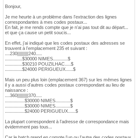
1^

22
23
Bonjour,
C:\Users\walid>findstr 
"1^"
 f.txt

24
Je me heurte à un problème dans l'extraction des lignes
1^
25
correspondantes à mes codes postaux...
En fait, je me rends compte que je n'ai pas tout dit au départ...
et que ça cause un petit soucis...
En effet, j'ai indiqué que les codes postaux des adresses se
trouvent à l'emplacement 235 et suivant :
....230|||||||||240.....
..............$30000 NIMES............$
..............$30210 POUZILHAC.....$
..............$24000 PERIGUEUX......$
Mais un peu plus loin (emplacement 367) sur les mêmes lignes
il y a aussi d'autres codes postaux correspondant au lieu de
naissance :
....360|||||||||370.....
................$30000 NIMES............$
................$30000 NIMES............$
................$24000 PERIGUEUX......$
La plupart correspondent à l'adresse de correspondance mais
évidemment pas tous...
Car le batch prend en compte l'un ou l'autre des codes postaux,