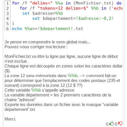
for
 /f 
"delims="
%%a
in
 (MonFichier.txt) 
do
 (

1
for
 /f 
"tokens=12 delims=$"
%%b
in
 (
'echo 
2
set
 $adresse=
%%b
3
set
 $departement=
!$adresse:~0,2!
4
5
echo
%%a
>>
!$departement!
.txt
6
Je pense en comprendre le sens global mais...
Pouvez-vous corriger ma lecture :
MonFichier.txt va être lu ligne par ligne, aucune ligne de début
n'est exclue.
Chaque ligne est découpée en zones selon les caractères dollar
($).
La zone 12 sera mémorisée dans
%%b
, --> comment fait-on
pour déterminer que l'emplacement des codes postaux (235 et
suivant) correspond à la zone 12 (12 $ ??)
Cette variable
%%b
s'appelle adresse
La variable département = les 2 premiers caractères de la
chaine "adresse"
Exporte les données dans un fichier avec le masque "variable
département".txt
Merci.
0
0