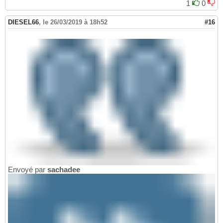
1
0
DIESEL66
,
le 26/03/2019 à 18h52
#16
Envoyé par
sachadee