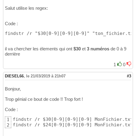
Salut utilise les regex:
Code :
findstr /r "$30[0-9][0-9][0-9]" "ton_fichier.txt
il va chercher les élements qui ont
$30
et
3 numéros
de 0 à 9
derrière
1
0
DIESEL66
,
le 21/03/2019 à 21h07
#3
Bonjour,
Trop génial ce bout de code !! Trop fort !
Code :
findstr /r $30[0-9][0-9][0-9] MonFichier.txt 
1
findstr /r $24[0-9][0-9][0-9] MonFichier.txt 
2