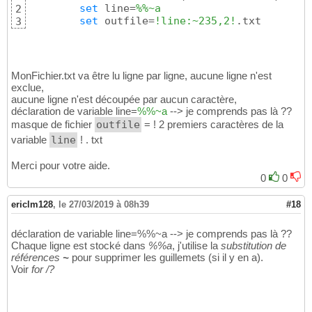
set
 line=
%%~a
2
set
 outfile=
!line:~235,2!
.txt
3
MonFichier.txt va être lu ligne par ligne, aucune ligne n'est
exclue,
aucune ligne n'est découpée par aucun caractère,
déclaration de variable line=
%%~a
--> je comprends pas là ??
masque de fichier
outfile
= ! 2 premiers caractères de la
variable
line
! . txt
Merci pour votre aide.
0
0
ericlm128
,
le 27/03/2019 à 08h39
#18
déclaration de variable line=%%~a --> je comprends pas là ??
Chaque ligne est stocké dans
%%a
, j'utilise la
substitution de
références
~
pour supprimer les guillemets (si il y en a).
Voir
for /?