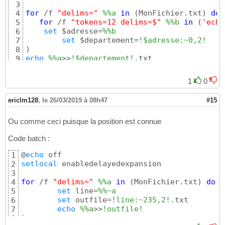
3
for
 /f 
"delims="
%%a
in
 (MonFichier.txt) 
do
 
4
for
 /f 
"tokens=12 delims=$"
%%b
in
 (
'echo
5
set
 $adresse=
%%b
6
set
 $departement=
!$adresse:~0,2!
7
8
echo
%%a
>>
!$departement!
.txt

9
)
10
1
0
ericlm128
,
le 26/03/2019 à 08h47
#15
Ou comme ceci puisque la position est connue
Code batch :
@
echo
1
setlocal
 enabledelayedexpansion

2
3
for
 /f 
"delims="
%%a
in
 (MonFichier.txt) 
do
 (

4
set
 line=
%%~a
5
set
 outfile=
!line:~235,2!
.txt

6
echo
%%a
>>
!outfile!
7
)
8