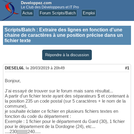
Developpez.com
Le Club des Développeurs et IT Pro
Actus
Forum Scripts/Batch
Emploi
Scripts/Batch
:
Extraire des lignes en fonction d'une
chaine de caractères à une position précise dans un
fichier texte
Répondre à la discussion
DIESEL66
,
le 20/03/2019 à 20h49
#1
Bonjour,
J'ai essayé de trouver sur le forum mais sans résultat...
A partir d'un fichier texte ayant des séparateurs $ et contenant à
la position 235 un code postal (sur 5 caractères + le nom de la
commune),
je souhaite éclater ce fichier en plusieurs fichiers textes en
fonction du code du département :
Exemple : 1 fichier pour le département du Gard (30), 1 fichier
pour le département de la Dordogne (24), etc...
....230|||||||||240.....