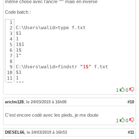
même chose avec l'ancre "^" mais en inverse
Code batch :
1
C:\Users\walid>type f.txt

2
$1

3
1

4
1$1

5
1$

6
1^

7
8
C:\Users\walid>findstr 
"1$"
 f.txt

9
$1

10
1

11
1$1

12
13
1
0
C:\Users\walid>findstr 
"$1"
 f.txt

14
$1

15
ericlm128
,
le 24/03/2019 à 16h08
#10
1$1

16
17
C'est encore codé avec les pieds, je me doute
C:\Users\walid>findstr 
"^1"
 f.txt

18
1
0
1

19
1$1

20
DIESEL66
,
le 24/03/2019 à 16h53
#11
1$

21