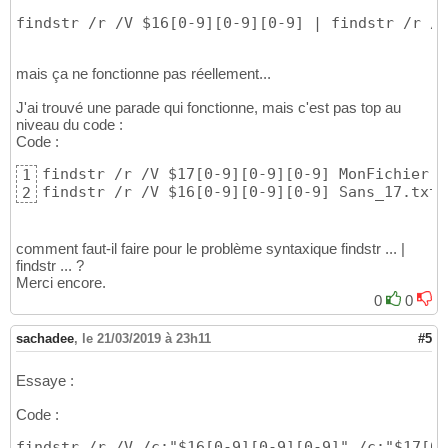
findstr /r /V $16[0-9][0-9][0-9] | findstr /r /V
mais ça ne fonctionne pas réellement...
J'ai trouvé une parade qui fonctionne, mais c'est pas top au
niveau du code :
Code :
findstr /r /V $17[0-9][0-9][0-9] MonFichier.t
1
findstr /r /V $16[0-9][0-9][0-9] Sans_17.txt 
2
comment faut-il faire pour le problème syntaxique findstr ... |
findstr ... ?
Merci encore.
0
0
sachadee
,
le 21/03/2019 à 23h11
#5
Essaye :
Code :
findstr /r /V /c:"$16[0-9][0-9][0-9]" /c:"$17[0-