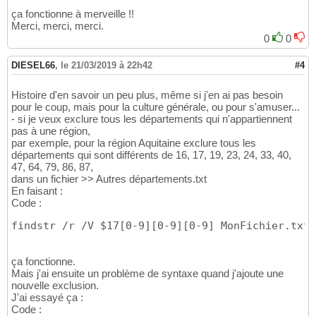
ça fonctionne à merveille !!
Merci, merci, merci.
0
0
DIESEL66
,
le 21/03/2019 à 22h42
#4
Histoire d'en savoir un peu plus, même si j'en ai pas besoin
pour le coup, mais pour la culture générale, ou pour s'amuser...
- si je veux exclure tous les départements qui n'appartiennent
pas à une région,
par exemple, pour la région Aquitaine exclure tous les
départements qui sont différents de 16, 17, 19, 23, 24, 33, 40,
47, 64, 79, 86, 87,
dans un fichier >> Autres départements.txt
En faisant :
Code :
findstr /r /V $17[0-9][0-9][0-9] MonFichier.txt 
ça fonctionne.
Mais j'ai ensuite un problème de syntaxe quand j'ajoute une
nouvelle exclusion.
J'ai essayé ça :
Code :