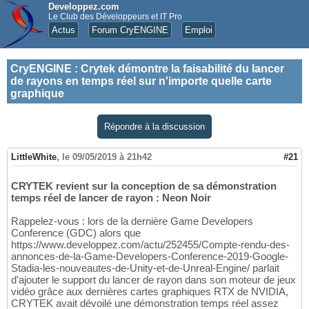
Developpez.com
Le Club des Développeurs et IT Pro
Actus
Forum CryENGINE
Emploi
CryENGINE
:
Crytek démontre la faisabilité du lancer
de rayons en temps réel sur n'importe quelle carte
graphique
Répondre à la discussion
LittleWhite
,
le 09/05/2019 à 21h42
#21
CRYTEK revient sur la conception de sa démonstration
temps réel de lancer de rayon : Neon Noir
Rappelez-vous : lors de la dernière Game Developers
Conference (GDC) alors que
https://www.developpez.com/actu/252455/Compte-rendu-des-
annonces-de-la-Game-Developers-Conference-2019-Google-
Stadia-les-nouveautes-de-Unity-et-de-Unreal-Engine/ parlait
d'ajouter le support du lancer de rayon dans son moteur de jeux
vidéo grâce aux dernières cartes graphiques RTX de NVIDIA,
CRYTEK avait dévoilé une démonstration temps réel assez