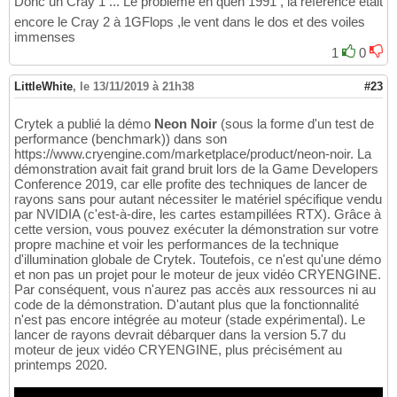
Donc un Cray 1 ... Le problème en quen 1991 , la référence était
encore le Cray 2 à 1GFlops ,le vent dans le dos et des voiles
immenses
1
0
LittleWhite
,
le 13/11/2019 à 21h38
#23
Crytek a publié la démo
Neon Noir
(sous la forme d'un test de
performance (benchmark)) dans son
https://www.cryengine.com/marketplace/product/neon-noir. La
démonstration avait fait grand bruit lors de la Game Developers
Conference 2019, car elle profite des techniques de lancer de
rayons sans pour autant nécessiter le matériel spécifique vendu
par NVIDIA (c'est-à-dire, les cartes estampillées RTX). Grâce à
cette version, vous pouvez exécuter la démonstration sur votre
propre machine et voir les performances de la technique
d'illumination globale de Crytek. Toutefois, ce n'est qu'une démo
et non pas un projet pour le moteur de jeux vidéo CRYENGINE.
Par conséquent, vous n'aurez pas accès aux ressources ni au
code de la démonstration. D'autant plus que la fonctionnalité
n'est pas encore intégrée au moteur (stade expérimental). Le
lancer de rayons devrait débarquer dans la version 5.7 du
moteur de jeux vidéo CRYENGINE, plus précisément au
printemps 2020.