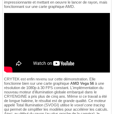
impressionnante et mettant en oeuvre le lancer de rayon, mais
fonctionnant sur une carte graphique AMD.
CRYTEK est enfin revenu sur cette démonstration. Elle
fonctionne bien sur une carte graphique
AMD Vega 56
à une
résolution de 1080p à 30 FPS constant. L'implémentation du
nouveau moteur d'illumination globale embarqué dans le
CRYENGINE a pris plus de cinq ans. Même si ce travail a été
de longue haleine, le résultat est de grande qualité. Ce moteur
appelé Total Illumination (SVOGI) utilise le
voxel cone tracing
qui permet de simplifier les modèles pour accélérer les calculs.
Ainsi, au début du rayon (au plus proche de la caméra), le