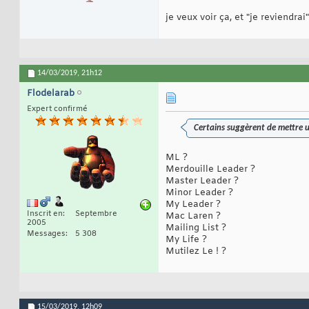
je veux voir ça, et "je reviendrai"
14/03/2019,
21h12
Flodelarab
Expert confirmé
Certains suggèrent de mettre 
ML ?
Merdouille Leader ?
Master Leader ?
Minor Leader ?
My Leader ?
Inscrit en
Septembre
Mac Laren ?
2005
Mailing List ?
Messages
5 308
My Life ?
Mutilez Le ! ?
15/03/2019,
12h09