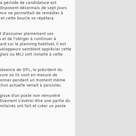
la période de candidature est
 disposent désormais de sept jours
éance ne permettait de remédier à
 et cette boucle se répètera
t d’assumer pleinement ses
et de l’obliger à continuer à
d sur le planning habituel, il est
éveloppeurs semblent apprécier cette
is ou ML) soit installé à cette
l’absence de DPL, le président du
esure où ils sont en mesure de
onctionner pendant un moment même
tion actuelle venait à persister.
’agisse d’un poste non rémunéré
ivement s’avérer être une partie du
ilaires ont fait et créer un poste