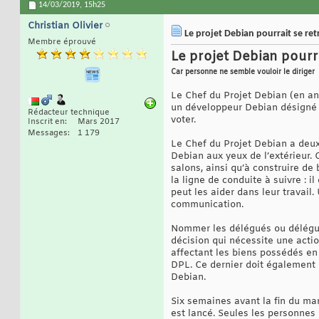
14/03/2019,
15h25
Christian Olivier
Le projet Debian pourrait se ret
Membre éprouvé
Le projet Debian pourra
Car personne ne semble vouloir le diriger
Le Chef du Projet Debian (en ang
un développeur Debian désigné 
Rédacteur technique
voter.
Inscrit en
Mars 2017
Messages
1 179
Le Chef du Projet Debian a deux 
Debian aux yeux de l’extérieur. 
salons, ainsi qu’à construire de 
la ligne de conduite à suivre : i
peut les aider dans leur travail
communication.
Nommer les délégués ou déléguer
décision qui nécessite une acti
affectant les biens possédés en
DPL. Ce dernier doit également 
Debian.
Six semaines avant la fin du man
est lancé. Seules les personnes