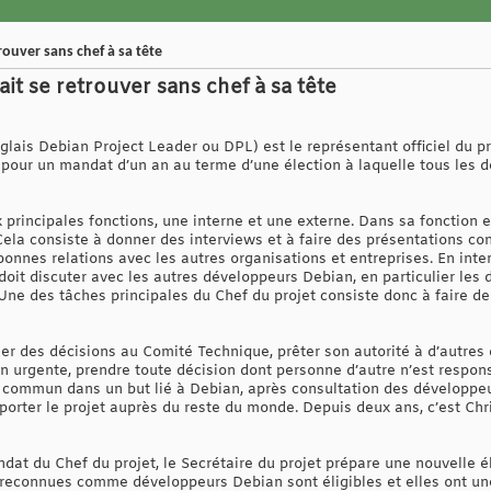
rouver sans chef à sa tête
it se retrouver sans chef à sa tête
lais Debian Project Leader ou DPL) est le représentant officiel du pr
pour un mandat d’un an au terme d’une élection à laquelle tous les 
principales fonctions, une interne et une externe. Dans sa fonction e
Cela consiste à donner des interviews et à faire des présentations co
bonnes relations avec les autres organisations et entreprises. En intern
l doit discuter avec les autres développeurs Debian, en particulier les
. Une des tâches principales du Chef du projet consiste donc à faire de
 des décisions au Comité Technique, prêter son autorité à d’autres 
on urgente, prendre toute décision dont personne d’autre n’est respon
 commun dans un but lié à Debian, après consultation des développeur
porter le projet auprès du reste du monde. Depuis deux ans, c’est Chr
dat du Chef du projet, le Secrétaire du projet prépare une nouvelle é
 reconnues comme développeurs Debian sont éligibles et elles ont une