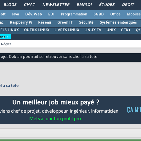
BLOGS
CHAT
NEWSLETTER
EMPLOI
ÉTUDES
DROIT
oft
Java
Dév. Web
EDI
Programmation
SGBD
Office
Mobiles
ac
Raspberry Pi
Réseau
Green IT
Sécurité
Systèmes embarqués
ELS LINUX
OUTILS LINUX
LIVRES LINUX
LINUX TV
UNIX
GTK+
Qt
ent !
Règles
rojet Debian pourrait se retrouver sans chef à sa tête
f à sa tête