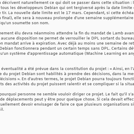
décrivent naturellement ce qui doit se passer dans cette situation : 
 tous les développeurs Debian qui ont tergiversé après la date limite
e tir. La nouvelle date limite est le 17 mars. Cependant, si cette éch
au final), elle sera à nouveau prolongée d’une semaine supplémentaire
elqu’un soumette son nom.
chement élu devra néanmoins attendre la fin du mandat de Lamb avan
aucune disposition ne permet de verrouiller le DPL sortant du bureau 
n mandat arrive à expiration. Avec déjà au moins une semaine de retar
 Debian fonctionnera pendant un certain temps sans DPL. Certains d
u’un système d’apprentissage automatique (Machine Learning en angla
éventualité a été prévue dans la constitution du projet : « Ainsi, en 
e du projet Debian sont habilités à prendre des décisions, dans la m
 décisions ». En d’autres termes, le projet Debian pourra toujours f
 des activités du projet puissent ralentir et se compliquer si la situa
ourquoi personne ne semble vouloir diriger ce projet. Le fait qu’il s
e déplacements peut y être pour quelque chose. Si cela devait effect
ellement devoir envisager de faire ce que plusieurs organisations sim
l.