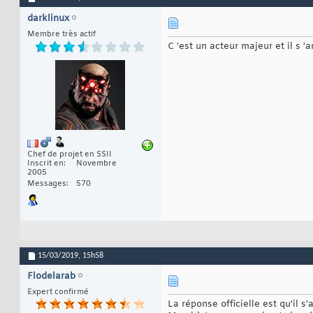
darklinux
Membre très actif
C 'est un acteur majeur et il s 'a
Chef de projet en SSII
Inscrit en
Novembre
2005
Messages
570
15/03/2019,
15h58
Flodelarab
Expert confirmé
La réponse officielle est qu'il s