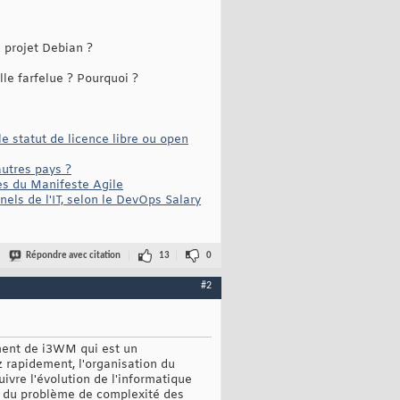
 projet Debian ?
le farfelue ? Pourquoi ?
 statut de licence libre ou open
autres pays ?
es du Manifeste Agile
ls de l'IT, selon le DevOps Salary
Répondre avec citation
13
0
#2
ment de i3WM qui est un
z rapidement, l'organisation du
ivre l'évolution de l'informatique
si du problème de complexité des