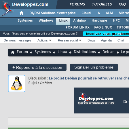
FORUMS
TUTORIELS
FAQ
DI/DSI Solutions d'entreprise
Cloud
IA
ALM
Micros
Systèmes
Windows
Linux
Arduino
Hardware
HPC
M
FORUM LINUX
FAQ LINUX
TUTORI
Vous n'êtes pas encore inscrit sur Developpez.com ?
Inscrivez-vous gratuitem
Derniers messages
Actions
Réseau social
Blogs
Agenda
Chat
Forum
Systèmes
Linux
Distributions
Debian
Le p
+
Signaler un problème
Répondre à la discussion
Discussion :
Le projet Debian pourrait se retrouver sans che
Sujet :
Debian