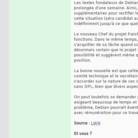
Les textes fondateurs de Debian 
prolongée d’une semaine. Ainsi,
supplémentaires pour rectifier l
cette situation (zéro candidat 
indéfiniment jusqu’à ce que qu
Le nouveau Chef du projet frai
fonctions. Dans le même temps, 
s’acquitter de sa tâche quand so
désormais certain que le projet
possibilité et suggèrent même q
position.
La bonne nouvelle est que cette 
comité technique et le secrétair
s’accorder sur la nature de ces
sans DPL, bien que divers aspects
On peut toutefois se demander p
exigeant beaucoup de temps et d
problème, Debian pourrait éventu
avec rémunération pour ce travai
Source
:
LWN
Et vous ?