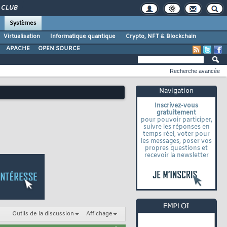
CLUB
Systèmes
Virtualisation
Informatique quantique
Crypto, NFT & Blockchain
APACHE
OPEN SOURCE
Recherche avancée
Navigation
Inscrivez-vous
gratuitement
pour pouvoir participer,
suivre les réponses en
temps réel, voter pour
les messages, poser vos
propres questions et
recevoir la newsletter
Outils de la discussion
Affichage