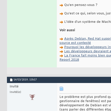
Qu’en pensez-vous ?
Qu'est ce qui, selon vous, ju
L'idée d'un système de Machi
Voir aussi
Après Debian, Red Hat suppri
source est contesté
Pourquoi les développeurs in
Les développeurs devraient a
La France fait moins bien qu
Report 2018
14/03/2019,
15h57
Invité
Invité(e)
Le problème est plus profond q
gestionnaire de fenêtres) est pa
développement de Debian est viei
(sans parler des différentes ét