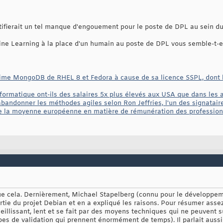
stifierait un tel manque d'engouement pour le poste de DPL au sein du
ne Learning à la place d'un humain au poste de DPL vous semble-t-el
me MongoDB de RHEL 8 et Fedora à cause de sa licence SSPL, dont le
formatique ont-ils des salaires 5x plus élevés aux USA que dans les 
bandonner les méthodes agiles selon Ron Jeffries, l'un des signatair
e la moyenne européenne en matière de rémunération des professionne
ue cela. Dernièrement, Michael Stapelberg (connu pour le développe
rtie du projet Debian et en a expliqué les raisons. Pour résumer asse
llissant, lent et se fait par des moyens techniques qui ne peuvent su
apes de validation qui prennent énormément de temps). Il parlait aus