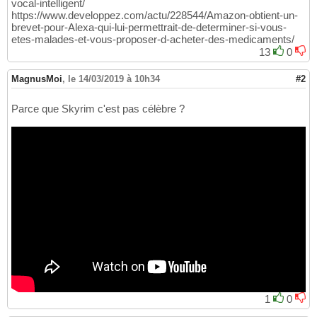
vocal-intelligent/
https://www.developpez.com/actu/228544/Amazon-obtient-un-
brevet-pour-Alexa-qui-lui-permettrait-de-determiner-si-vous-
etes-malades-et-vous-proposer-d-acheter-des-medicaments/
13
0
MagnusMoi
,
le 14/03/2019 à 10h34
#2
Parce que Skyrim c'est pas célèbre ?
1
0