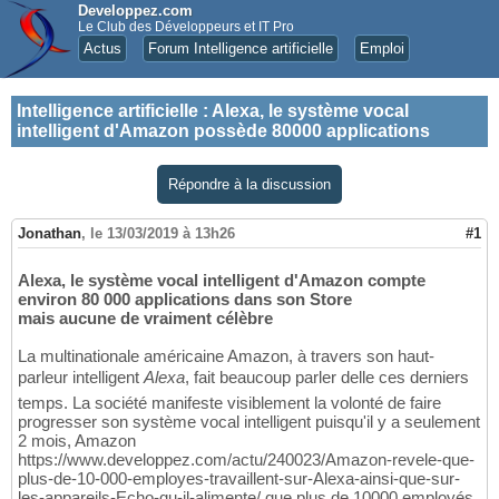
Developpez.com
Le Club des Développeurs et IT Pro
Actus
Forum Intelligence artificielle
Emploi
Intelligence artificielle
:
Alexa, le système vocal
intelligent d'Amazon possède 80000 applications
Répondre à la discussion
Jonathan
,
le 13/03/2019 à 13h26
#1
Alexa, le système vocal intelligent d'Amazon compte
environ 80 000 applications dans son Store
mais aucune de vraiment célèbre
La multinationale américaine Amazon, à travers son haut-
parleur intelligent
Alexa
, fait beaucoup parler delle ces derniers
temps. La société manifeste visiblement la volonté de faire
progresser son système vocal intelligent puisqu'il y a seulement
2 mois, Amazon
https://www.developpez.com/actu/240023/Amazon-revele-que-
plus-de-10-000-employes-travaillent-sur-Alexa-ainsi-que-sur-
les-appareils-Echo-qu-il-alimente/ que plus de 10000 employés