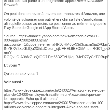
et tout ceci fait partie d'un programme appelé
Alexa Developer
Rewards
.
On peut donc entrevoir à travers ces manuvres d'Amazon, une
volonté de vulgariser son outil et enrichir sa liste d'applications
afin qu'elle puisse au moins se positionner au même rang que le
Play Store de Google et l'App Store d'Apple.
Source : https://finance.yahoo.com/news/amazon-alexa-80-
000-apps-090024803.html?
guccounter=1&guce_referrer=aHR0cHM6Ly93d3cucm9ja2V0
fNYBXV2zaGblQa23thLdOpicn_qjUFHEL6E8O5MhLmRG0T_qv
mxY-
RGQv_OIA3hfxZ_xQlGO7iFm65B2TzUj4qLRJcD7ZyCeTOBup
Et vous ?
Qu'en pensez-vous ?
Voir aussi :
https://www.developpez.com/actu/240023/Amazon-revele-que-
plus-de-10-000-employes-travaillent-sur-Alexa-ainsi-que-sur-
les-appareils-Echo-qu-il-alimente/
https://www.developpez.com/actu/240015/Amazon-atteint-100-
millions-de-vente-d-appareils-integrant-Alexa-son-assistant-