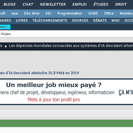
BLOGS
CHAT
NEWSLETTER
EMPLOI
ÉTUDES
DROIT
oft
Java
Dév. Web
EDI
Programmation
SGBD
Office
Mobiles
AIRES
LIVRES
TÉLÉCHARGEMENTS
SOURCES
DÉBATS
WIKI
DIC
ent !
Règles
és
Les dépenses mondiales consacrées aux systèmes d'IA devraient attei
es d'IA devraient atteindre 35,8 Md$ en 2019