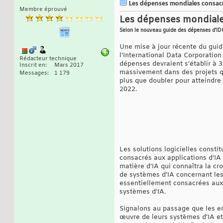
Les dépenses mondiales consacr
Membre éprouvé
Les dépenses mondiale
Selon le nouveau guide des dépenses d'ID
Une mise à jour récente du guid
l’International Data Corporatio
Rédacteur technique
dépenses devraient s’établir à 3
Inscrit en
Mars 2017
massivement dans des projets qui
Messages
1 179
plus que doubler pour atteindr
2022.
Les solutions logicielles const
consacrés aux applications d’IA 
matière d’IA qui connaîtra la c
de systèmes d’IA concernant les 
essentiellement consacrées aux s
systèmes d’IA.
Signalons au passage que les en
œuvre de leurs systèmes d’IA et 