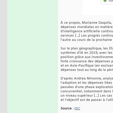
À ce propos, Marianne Daquila, 
dépenses mondiales en matière de
d’intelligence artificielle conti
services […] Les progrès contin
l’autre au cours de la prochaine
Sur le plan géographique, les É
systèmes d’IA en 2019, avec les
position grâce aux investissemen
forte croissance des dépenses p
et en Asie-Pacifique (en excluan
dépenses tout au long de la pér
D’après Andrea Minonne, analys
l’adoption et les dépenses liées
passées d’une phase exploratoir
concurrentiel, notamment dans le
un niveau supérieur […] Les cas 
et l’objectif est de passer à l’u
Source
:
IDC