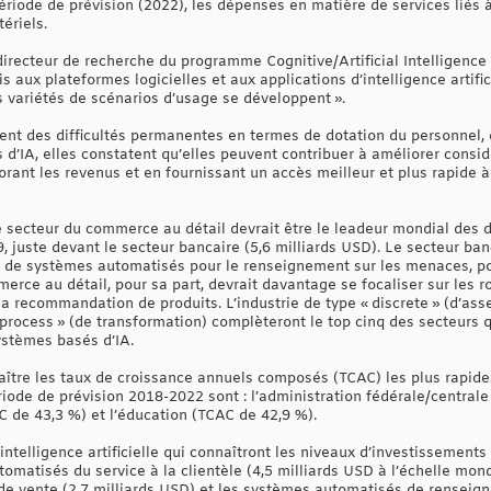
 période de prévision (2022), les dépenses en matière de services liés 
ériels.
irecteur de recherche du programme Cognitive/Artificial Intelligenc
s aux plateformes logicielles et aux applications d’intelligence artifi
es variétés de scénarios d’usage se développent ».
tent des difficultés permanentes en termes de dotation du personnel,
 d’IA, elles constatent qu’elles peuvent contribuer à améliorer consid
orant les revenus et en fournissant un accès meilleur et plus rapide à 
e secteur du commerce au détail devrait être le leadeur mondial de
19, juste devant le secteur bancaire (5,6 milliards USD). Le secteur ba
t de systèmes automatisés pour le renseignement sur les menaces, pour
erce au détail, pour sa part, devrait davantage se focaliser sur les rob
a recommandation de produits. L’industrie de type « discrete » (d’ass
« process » (de transformation) complèteront le top cinq des secteurs 
ystèmes basés d’IA.
aître les taux de croissance annuels composés (TCAC) les plus rapid
iode de prévision 2018-2022 sont : l’administration fédérale/centrale
C de 43,3 %) et l’éducation (TCAC de 42,9 %).
intelligence artificielle qui connaîtront les niveaux d’investissement
utomatisés du service à la clientèle (4,5 milliards USD à l’échelle mo
de vente (2,7 milliards USD) et les systèmes automatisés de renseig