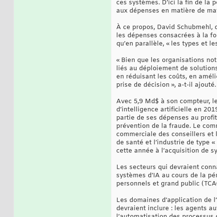
ces systèmes. D’ici la fin de la
aux dépenses en matière de mat
À ce propos, David Schubmehl, d
les dépenses consacrées à la foi
qu’en parallèle, « les types et l
« Bien que les organisations no
liés au déploiement de solutions
en réduisant les coûts, en améli
prise de décision », a-t-il ajouté.
Avec 5,9 Md$ à son compteur, l
d’intelligence artificielle en 20
partie de ses dépenses au profi
prévention de la fraude. Le comm
commerciale des conseillers et l
de santé et l’industrie de type 
cette année à l’acquisition de s
Les secteurs qui devraient conn
systèmes d’IA au cours de la pér
personnels et grand public (TCA
Les domaines d’application de l’
devraient inclure : les agents a
l’automatisation des processus 