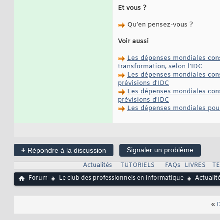
Et vous ?
Qu’en pensez-vous ?
Voir aussi
Les dépenses mondiales consa
transformation, selon l'IDC
Les dépenses mondiales consac
prévisions d'IDC
Les dépenses mondiales consa
prévisions d'IDC
Les dépenses mondiales pour l
+
Signaler un problème
Répondre à la discussion
Actualités
TUTORIELS
FAQs
LIVRES
T
Forum
Le club des professionnels en informatique
Actualit
«
D