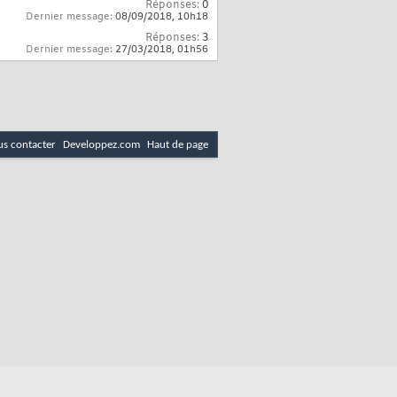
Réponses:
0
Dernier message:
08/09/2018,
10h18
Réponses:
3
Dernier message:
27/03/2018,
01h56
s contacter
Developpez.com
Haut de page