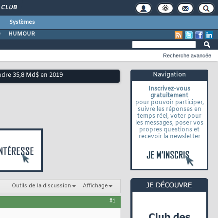
CLUB
Systèmes
O
HUMOUR
Recherche avancée
Navigation
ndre 35,8 Md$ en 2019
Inscrivez-vous
gratuitement
pour pouvoir participer,
suivre les réponses en
temps réel, voter pour
les messages, poser vos
propres questions et
recevoir la newsletter
Outils de la discussion
Affichage
#1