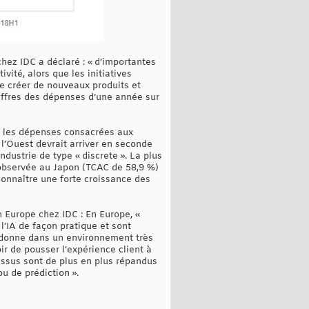
hez IDC a déclaré : « d’importantes
ité, alors que les initiatives
 de créer de nouveaux produits et
hiffres des dépenses d’une année sur
es les dépenses consacrées aux
l’Ouest devrait arriver en seconde
dustrie de type « discrete ». La plus
 observée au Japon (TCAC de 58,9 %)
connaître une forte croissance des
 Europe chez IDC : En Europe, «
l’IA de façon pratique et sont
a donne dans un environnement très
r de pousser l’expérience client à
cessus sont de plus en plus répandus
ou de prédiction ».