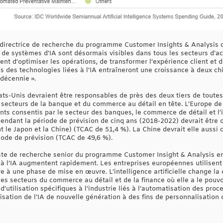
directrice de recherche du programme Customer Insights & Analysis c
 systèmes d’IA sont désormais visibles dans tous les secteurs d’activ
nuent d’optimiser les opérations, de transformer l’expérience client et
us des technologies liées à l’IA entraîneront une croissance à deux c
 décennie ».
tats-Unis devraient être responsables de près des deux tiers de tout
 secteurs de la banque et du commerce au détail en tête. L’Europe de 
ts consentis par le secteur des banques, le commerce de détail et l’in
endant la période de prévision de cinq ans (2018-2022) devrait être
t le Japon et la Chine) (TCAC de 51,4 %). La Chine devrait elle aussi 
iode de prévision (TCAC de 49,6 %).
te de recherche senior du programme Customer Insight & Analysis en
 à l’IA augmentent rapidement. Les entreprises européennes utilisent 
e à une phase de mise en œuvre. L’intelligence artificielle change l
s secteurs du commerce au détail et de la finance où elle a le pouvoi
d’utilisation spécifiques à l’industrie liés à l’automatisation des pro
tilisation de l’IA de nouvelle génération à des fins de personnalisation 