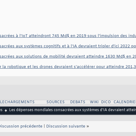
crées à l'IoT atteindront 745 Md$ en 2019 sous l'impulsion des ind
rées aux systèmes cognitifs et à l'IA devraient tripler d'ici 2022 po
crées aux solutions de mobilité devraient atteindre 1630 Md$ en 20
a robotique et les drones devraient s'accélérer pour atteindre 201,3 
ELECHARGEMENTS
SOURCES
DEBATS
WIKI
DICO
CALENDRIE
és
Les dépenses mondiales consacrées aux systèmes d'IA devraient attei
iscussion précédente
|
Discussion suivante
»