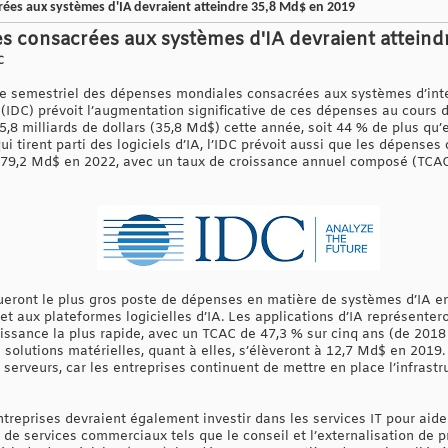
ées aux systèmes d'IA devraient atteindre 35,8 Md$ en 2019
s consacrées aux systèmes d'IA devraient attein
C
e semestriel des dépenses mondiales consacrées aux systèmes d’intelli
n (IDC) prévoit l’augmentation significative de ces dépenses au cours
5,8 milliards de dollars (35,8 Md$) cette année, soit 44 % de plus qu’
 tirent parti des logiciels d’IA, l’IDC prévoit aussi que les dépense
e 79,2 Md$ en 2022, avec un taux de croissance annuel composé (TCAC
itueront le plus gros poste de dépenses en matière de systèmes d’IA 
et aux plateformes logicielles d’IA. Les applications d’IA représente
roissance la plus rapide, avec un TCAC de 47,3 % sur cinq ans (de 201
solutions matérielles, quant à elles, s’élèveront à 12,7 Md$ en 2019.
erveurs, car les entreprises continuent de mettre en place l’infrastr
treprises devraient également investir dans les services IT pour aid
de services commerciaux tels que le conseil et l’externalisation de p