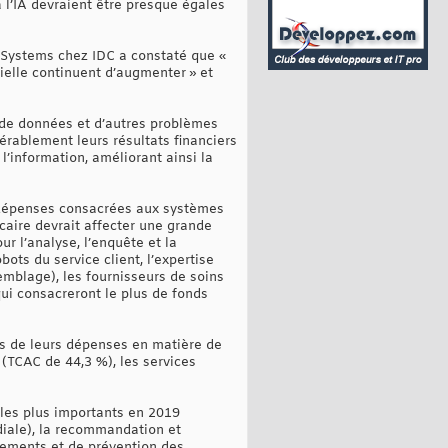
à l’IA devraient être presque égales
e Systems chez IDC a constaté que «
cielle continuent d’augmenter » et
 de données et d’autres problèmes
érablement leurs résultats financiers
l’information, améliorant ainsi la
s dépenses consacrées aux systèmes
ncaire devrait affecter une grande
 l’analyse, l’enquête et la
ots du service client, l’expertise
emblage), les fournisseurs de soins
qui consacreront le plus de fonds
es de leurs dépenses en matière de
 (TCAC de 44,3 %), les services
s les plus importants en 2019
ndiale), la recommandation et
nements et de prévention des