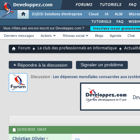
FORUMS
TUTORIELS
FAQ
DI/DSI Solutions d'entreprise
Cloud
IA
ALM
Micros
TUTORIELS
FAQ
WEBIN
Vous n'êtes pas encore inscrit sur Developpez.com ?
Inscrivez-vous gratuitem
Derniers messages
Actions
Réseau social
Blogs
Agenda
Chat
Forum
Le club des professionnels en informatique
Actualit
+
Signaler un problème
Répondre à la discussion
Discussion :
Les dépenses mondiales consacrées aux systèm
12/03/2019,
15h19
Christian Olivier