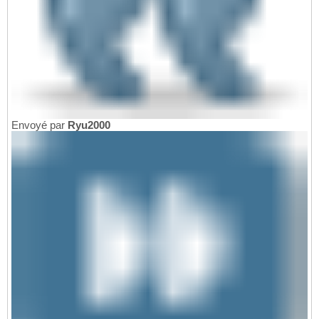
Envoyé par
Ryu2000