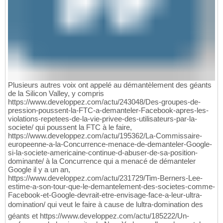
Plusieurs autres voix ont appelé au démantèlement des géants
de la Silicon Valley, y compris
https://www.developpez.com/actu/243048/Des-groupes-de-
pression-poussent-la-FTC-a-demanteler-Facebook-apres-les-
violations-repetees-de-la-vie-privee-des-utilisateurs-par-la-
societe/ qui poussent la FTC à le faire,
https://www.developpez.com/actu/195362/La-Commissaire-
europeenne-a-la-Concurrence-menace-de-demanteler-Google-
si-la-societe-americaine-continue-d-abuser-de-sa-position-
dominante/ à la Concurrence qui a menacé de démanteler
Google il y a un an,
https://www.developpez.com/actu/231729/Tim-Berners-Lee-
estime-a-son-tour-que-le-demantelement-des-societes-comme-
Facebook-et-Google-devrait-etre-envisage-face-a-leur-ultra-
domination/ qui veut le faire à cause de lultra-domination des
géants et https://www.developpez.com/actu/185222/Un-