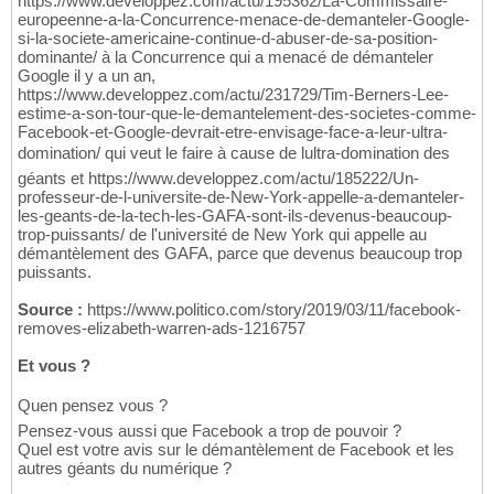
https://www.developpez.com/actu/195362/La-Commissaire-
europeenne-a-la-Concurrence-menace-de-demanteler-Google-
si-la-societe-americaine-continue-d-abuser-de-sa-position-
dominante/ à la Concurrence qui a menacé de démanteler
Google il y a un an,
https://www.developpez.com/actu/231729/Tim-Berners-Lee-
estime-a-son-tour-que-le-demantelement-des-societes-comme-
Facebook-et-Google-devrait-etre-envisage-face-a-leur-ultra-
domination/ qui veut le faire à cause de lultra-domination des
géants et https://www.developpez.com/actu/185222/Un-
professeur-de-l-universite-de-New-York-appelle-a-demanteler-
les-geants-de-la-tech-les-GAFA-sont-ils-devenus-beaucoup-
trop-puissants/ de l'université de New York qui appelle au
démantèlement des GAFA, parce que devenus beaucoup trop
puissants.
Source :
https://www.politico.com/story/2019/03/11/facebook-
removes-elizabeth-warren-ads-1216757
Et vous ?
Quen pensez vous ?
Pensez-vous aussi que Facebook a trop de pouvoir ?
Quel est votre avis sur le démantèlement de Facebook et les
autres géants du numérique ?