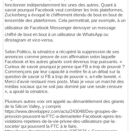
fonctionner indépendamment les unes des autres. Quant à
savoir pourquoi Facebook veut combiner les trois plateformes,
Zuckerberg a évoqué le chiffrement étendu de bout en bout de
lensemble des plateformes. Cela permettrait, par exemple, à un
utilisateur de Facebook Messenger denvoyer un message
chiffré de bout en bout à un utilisateur de WhatsApp ou
dInstagram et vice-versa.
Selon Politico, la sénatrice a récupéré la suppression de ses
annonces comme preuve de son affirmation selon laquelle
Facebook et les autres géants sont devenus trop puissants. «
Curieux de savoir pourquoi je pense que FB a trop de pouvoir ?
Commençons par leur capacité à mettre fin à un débat sur la
question de savoir si FB a trop de pouvoir », a-t-elle tweeté. «
Merci d'avoir restauré mes posts. Mais je veux un marché des
médias sociaux qui ne soit pas dominé par une seule censure
», a ajouté la sénatrice.
Plusieurs autres voix ont appelé au démantèlement des géants
de la Silicon Valley, y compris
https://www.developpez.com/actu/243048/Des-groupes-de-
pression-poussent-la-FTC-a-demanteler-Facebook-apres-les-
violations-repetees-de-la-vie-privee-des-utilisateurs-par-la-
societe/ qui poussent la FTC à le faire,