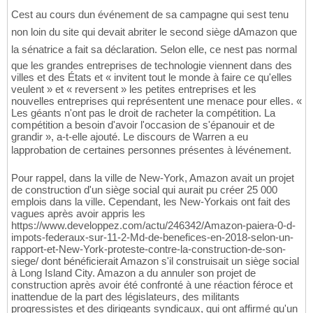
Cest au cours dun événement de sa campagne qui sest tenu
non loin du site qui devait abriter le second siège dAmazon que
la sénatrice a fait sa déclaration. Selon elle, ce nest pas normal
que les grandes entreprises de technologie viennent dans des
villes et des États et « invitent tout le monde à faire ce qu'elles
veulent » et « reversent » les petites entreprises et les
nouvelles entreprises qui représentent une menace pour elles. «
Les géants n'ont pas le droit de racheter la compétition. La
compétition a besoin d'avoir l'occasion de s'épanouir et de
grandir », a-t-elle ajouté. Le discours de Warren a eu
lapprobation de certaines personnes présentes à lévénement.
Pour rappel, dans la ville de New-York, Amazon avait un projet
de construction d'un siège social qui aurait pu créer 25 000
emplois dans la ville. Cependant, les New-Yorkais ont fait des
vagues après avoir appris les
https://www.developpez.com/actu/246342/Amazon-paiera-0-d-
impots-federaux-sur-11-2-Md-de-benefices-en-2018-selon-un-
rapport-et-New-York-proteste-contre-la-construction-de-son-
siege/ dont bénéficierait Amazon s'il construisait un siège social
à Long Island City. Amazon a du annuler son projet de
construction après avoir été confronté à une réaction féroce et
inattendue de la part des législateurs, des militants
progressistes et des dirigeants syndicaux, qui ont affirmé qu'un