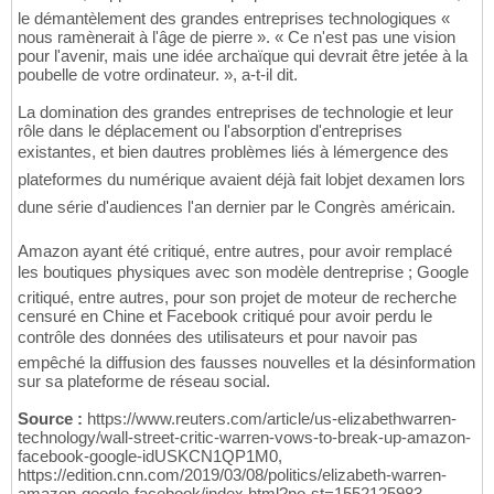
le démantèlement des grandes entreprises technologiques «
nous ramènerait à l'âge de pierre ». « Ce n'est pas une vision
pour l'avenir, mais une idée archaïque qui devrait être jetée à la
poubelle de votre ordinateur. », a-t-il dit.
La domination des grandes entreprises de technologie et leur
rôle dans le déplacement ou l'absorption d'entreprises
existantes, et bien dautres problèmes liés à lémergence des
plateformes du numérique avaient déjà fait lobjet dexamen lors
dune série d'audiences l'an dernier par le Congrès américain.
Amazon ayant été critiqué, entre autres, pour avoir remplacé
les boutiques physiques avec son modèle dentreprise ; Google
critiqué, entre autres, pour son projet de moteur de recherche
censuré en Chine et Facebook critiqué pour avoir perdu le
contrôle des données des utilisateurs et pour navoir pas
empêché la diffusion des fausses nouvelles et la désinformation
sur sa plateforme de réseau social.
Source :
https://www.reuters.com/article/us-elizabethwarren-
technology/wall-street-critic-warren-vows-to-break-up-amazon-
facebook-google-idUSKCN1QP1M0,
https://edition.cnn.com/2019/03/08/politics/elizabeth-warren-
amazon-google-facebook/index.html?no-st=1552125983