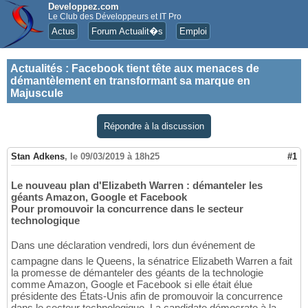
Developpez.com
Le Club des Développeurs et IT Pro
Actus
Forum Actualit�s
Emploi
Actualités
:
Facebook tient tête aux menaces de
démantèlement en transformant sa marque en
Majuscule
Répondre à la discussion
Stan Adkens
,
le 09/03/2019 à 18h25
#1
Le nouveau plan d'Elizabeth Warren : démanteler les
géants Amazon, Google et Facebook
Pour promouvoir la concurrence dans le secteur
technologique
Dans une déclaration vendredi, lors dun événement de
campagne dans le Queens, la sénatrice Elizabeth Warren a fait
la promesse de démanteler des géants de la technologie
comme Amazon, Google et Facebook si elle était élue
présidente des États-Unis afin de promouvoir la concurrence
dans le secteur technologique. La candidate démocrate à la