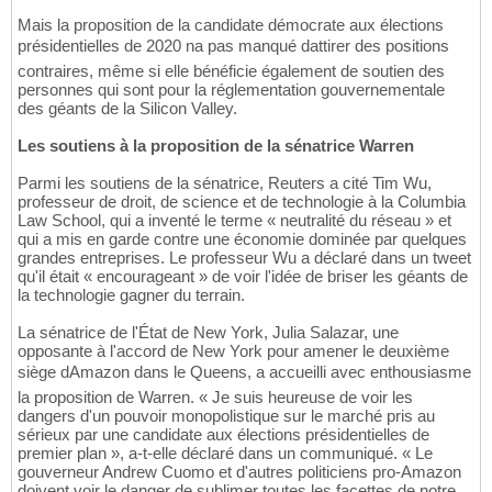
Mais la proposition de la candidate démocrate aux élections
présidentielles de 2020 na pas manqué dattirer des positions
contraires, même si elle bénéficie également de soutien des
personnes qui sont pour la réglementation gouvernementale
des géants de la Silicon Valley.
Les soutiens à la proposition de la sénatrice Warren
Parmi les soutiens de la sénatrice, Reuters a cité Tim Wu,
professeur de droit, de science et de technologie à la Columbia
Law School, qui a inventé le terme « neutralité du réseau » et
qui a mis en garde contre une économie dominée par quelques
grandes entreprises. Le professeur Wu a déclaré dans un tweet
qu'il était « encourageant » de voir l'idée de briser les géants de
la technologie gagner du terrain.
La sénatrice de l'État de New York, Julia Salazar, une
opposante à l'accord de New York pour amener le deuxième
siège dAmazon dans le Queens, a accueilli avec enthousiasme
la proposition de Warren. « Je suis heureuse de voir les
dangers d'un pouvoir monopolistique sur le marché pris au
sérieux par une candidate aux élections présidentielles de
premier plan », a-t-elle déclaré dans un communiqué. « Le
gouverneur Andrew Cuomo et d'autres politiciens pro-Amazon
doivent voir le danger de sublimer toutes les facettes de notre