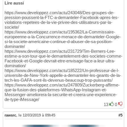
Lire aussi
https://www.developpez.com/actu/243048/Des-groupes-de-
pression-poussent-la-FTC-a-demanteler-Facebook-apres-les-
violations-repetees-de-la-vie-privee-des-utilisateurs-par-la-
societe/
https://www.developpez.com/actu/195362/La-Commissaire-
europeenne-a-la-Concurrence-menace-de-demanteler-Google-
si-la-societe-americaine-continue-d-abuser-de-sa-position-
dominante/
https://www.developpez.com/actu/231729/Tim-Berners-Lee-
estime-a-son-tour-que-le-demantelement-des-societes-comme-
Facebook-et-Google-devrait-etre-envisage-face-a-leur-ultra-
domination/
https://www.developpez.com/actu/185222/Un-professeur-de-l-
universite-de-New-York-appelle-a-demanteler-les-geants-de-la-
tech-les-GAFA-sont-ils-devenus-beaucoup-trop-puissants/
https://www.developpez.com/actu/247809/Zuckerberg-affirme-
que-la-fusion-des-plateformes-WhatsApp-Instagram-et-
Messenger-ameliorera-la-securite-et-creera-une-experience-
de-type-iMessage/
13
0
rawsrc
,
le 12/03/2019 à 09h45
#5