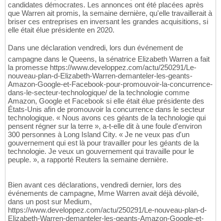
candidates démocrates. Les annonces ont été placées après
que Warren ait promis, la semaine dernière, qu'elle travaillerait à
briser ces entreprises en inversant les grandes acquisitions, si
elle était élue présidente en 2020.
Dans une déclaration vendredi, lors dun événement de
campagne dans le Queens, la sénatrice Elizabeth Warren a fait
la promesse https://www.developpez.com/actu/250291/Le-
nouveau-plan-d-Elizabeth-Warren-demanteler-les-geants-
Amazon-Google-et-Facebook-pour-promouvoir-la-concurrence-
dans-le-secteur-technologique/ de la technologie comme
Amazon, Google et Facebook si elle était élue présidente des
États-Unis afin de promouvoir la concurrence dans le secteur
technologique. « Nous avons ces géants de la technologie qui
pensent régner sur la terre », a-t-elle dit à une foule d'environ
300 personnes à Long Island City. « Je ne veux pas d'un
gouvernement qui est là pour travailler pour les géants de la
technologie. Je veux un gouvernement qui travaille pour le
peuple. », a rapporté Reuters la semaine dernière.
Bien avant ces déclarations, vendredi dernier, lors des
événements de campagne, Mme Warren avait déjà dévoilé,
dans un post sur Medium,
https://www.developpez.com/actu/250291/Le-nouveau-plan-d-
Elizabeth-Warren-demanteler-les-geants-Amazon-Google-et-