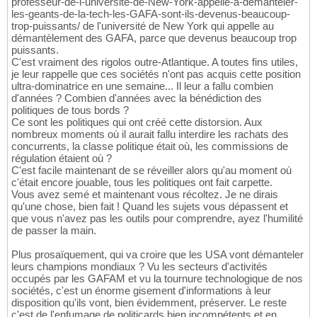
professeur-de-l-universite-de-New-York-appelle-a-demanteler-
les-geants-de-la-tech-les-GAFA-sont-ils-devenus-beaucoup-
trop-puissants/ de l'université de New York qui appelle au
démantèlement des GAFA, parce que devenus beaucoup trop
puissants.
C'est vraiment des rigolos outre-Atlantique. A toutes fins utiles,
je leur rappelle que ces sociétés n'ont pas acquis cette position
ultra-dominatrice en une semaine... Il leur a fallu combien
d'années ? Combien d'années avec la bénédiction des
politiques de tous bords ?
Ce sont les politiques qui ont créé cette distorsion. Aux
nombreux moments où il aurait fallu interdire les rachats des
concurrents, la classe politique était où, les commissions de
régulation étaient où ?
C'est facile maintenant de se réveiller alors qu'au moment où
c'était encore jouable, tous les politiques ont fait carpette.
Vous avez semé et maintenant vous récoltez. Je ne dirais
qu'une chose, bien fait ! Quand les sujets vous dépassent et
que vous n'avez pas les outils pour comprendre, ayez l'humilité
de passer la main.
Plus prosaïquement, qui va croire que les USA vont démanteler
leurs champions mondiaux ? Vu les secteurs d'activités
occupés par les GAFAM et vu la tournure technologique de nos
sociétés, c'est un énorme gisement d'informations à leur
disposition qu'ils vont, bien évidemment, préserver. Le reste
c'est de l'enfumage de politicards bien incompétents et en