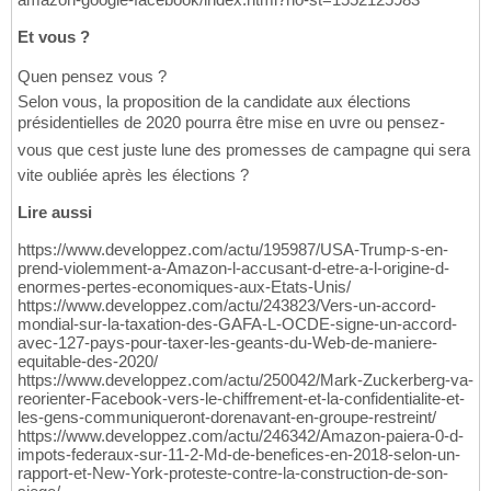
Et vous ?
Quen pensez vous ?
Selon vous, la proposition de la candidate aux élections
présidentielles de 2020 pourra être mise en uvre ou pensez-
vous que cest juste lune des promesses de campagne qui sera
vite oubliée après les élections ?
Lire aussi
https://www.developpez.com/actu/195987/USA-Trump-s-en-
prend-violemment-a-Amazon-l-accusant-d-etre-a-l-origine-d-
enormes-pertes-economiques-aux-Etats-Unis/
https://www.developpez.com/actu/243823/Vers-un-accord-
mondial-sur-la-taxation-des-GAFA-L-OCDE-signe-un-accord-
avec-127-pays-pour-taxer-les-geants-du-Web-de-maniere-
equitable-des-2020/
https://www.developpez.com/actu/250042/Mark-Zuckerberg-va-
reorienter-Facebook-vers-le-chiffrement-et-la-confidentialite-et-
les-gens-communiqueront-dorenavant-en-groupe-restreint/
https://www.developpez.com/actu/246342/Amazon-paiera-0-d-
impots-federaux-sur-11-2-Md-de-benefices-en-2018-selon-un-
rapport-et-New-York-proteste-contre-la-construction-de-son-