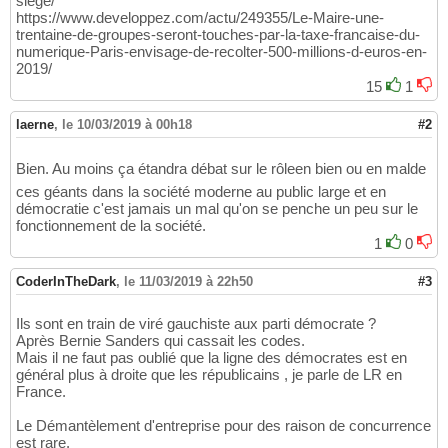
siege/
https://www.developpez.com/actu/249355/Le-Maire-une-
trentaine-de-groupes-seront-touches-par-la-taxe-francaise-du-
numerique-Paris-envisage-de-recolter-500-millions-d-euros-en-
2019/
15
1
laerne
,
le 10/03/2019 à 00h18
#2
Bien. Au moins ça étandra débat sur le rôleen bien ou en malde
ces géants dans la société moderne au public large et en
démocratie c'est jamais un mal qu'on se penche un peu sur le
fonctionnement de la société.
1
0
CoderInTheDark
,
le 11/03/2019 à 22h50
#3
Ils sont en train de viré gauchiste aux parti démocrate ?
Après Bernie Sanders qui cassait les codes.
Mais il ne faut pas oublié que la ligne des démocrates est en
général plus à droite que les républicains , je parle de LR en
France.
Le Démantèlement d'entreprise pour des raison de concurrence
est rare.