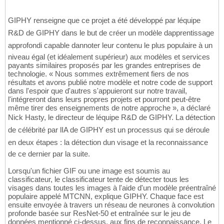
GIPHY renseigne que ce projet a été développé par léquipe
R&D de GIPHY dans le but de créer un modèle dapprentissage
approfondi capable dannoter leur contenu le plus populaire à un
niveau égal (et idéalement supérieur) aux modèles et services
payants similaires proposés par les grandes entreprises de
technologie. « Nous sommes extrêmement fiers de nos
résultats et avons publié notre modèle et notre code de support
dans l'espoir que d'autres s'appuieront sur notre travail,
l'intégreront dans leurs propres projets et pourront peut-être
même tirer des enseignements de notre approche », a déclaré
Nick Hasty, le directeur de léquipe R&D de GIPHY. La détection
de célébrité par lIA de GIPHY est un processus qui se déroule
en deux étapes : la détection dun visage et la reconnaissance
de ce dernier par la suite.
Lorsqu'un fichier GIF ou une image est soumis au
classificateur, le classificateur tente de détecter tous les
visages dans toutes les images à l'aide d'un modèle préentraîné
populaire appelé MTCNN, explique GIPHY. Chaque face est
ensuite envoyée à travers un réseau de neurones à convolution
profonde basée sur ResNet-50 et entraînée sur le jeu de
données mentionné ci-dessus, aux fins de reconnaissance. Le