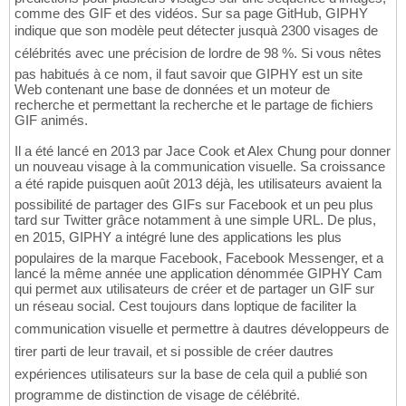
comme des GIF et des vidéos. Sur sa page GitHub, GIPHY
indique que son modèle peut détecter jusquà 2300 visages de
célébrités avec une précision de lordre de 98 %. Si vous nêtes
pas habitués à ce nom, il faut savoir que GIPHY est un site
Web contenant une base de données et un moteur de
recherche et permettant la recherche et le partage de fichiers
GIF animés.
Il a été lancé en 2013 par Jace Cook et Alex Chung pour donner
un nouveau visage à la communication visuelle. Sa croissance
a été rapide puisquen août 2013 déjà, les utilisateurs avaient la
possibilité de partager des GIFs sur Facebook et un peu plus
tard sur Twitter grâce notamment à une simple URL. De plus,
en 2015, GIPHY a intégré lune des applications les plus
populaires de la marque Facebook, Facebook Messenger, et a
lancé la même année une application dénommée GIPHY Cam
qui permet aux utilisateurs de créer et de partager un GIF sur
un réseau social. Cest toujours dans loptique de faciliter la
communication visuelle et permettre à dautres développeurs de
tirer parti de leur travail, et si possible de créer dautres
expériences utilisateurs sur la base de cela quil a publié son
programme de distinction de visage de célébrité.