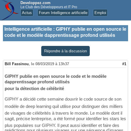
Developpez.com
Le Club des Développeurs et IT Pro
Actus
Forum Intelligence artificielle
Emploi
Intelligence artificielle
:
GIPHY publie en open source le
code et le modèle dapprentissage profond utilisés
Répondre à la discussion
Bill Fassinou
,
le 08/03/2019 à 13h37
#1
GIPHY publie en open source le code et le modèle
dapprentissage profond utilisés
pour la détection de célébrité
GIPHY a décidé cette semaine douvrir le code source de son
modèle de deep learning quil utilise pour distinguer des milliers
de visages de célébrités à travers le monde. Le modèle dont il
sagit, précise lentreprise, a été formé pour identifier les stars les
plus populaires sur GIPHY. Il peut aussi identifier et faire des
prédictions pour plusieurs visages sur une séquence d'images,