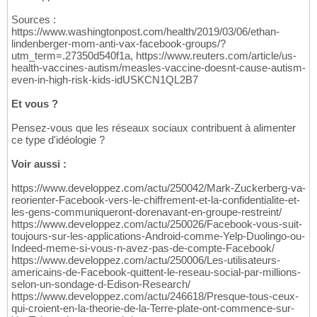
Sources :
https://www.washingtonpost.com/health/2019/03/06/ethan-
lindenberger-mom-anti-vax-facebook-groups/?
utm_term=.27350d540f1a, https://www.reuters.com/article/us-
health-vaccines-autism/measles-vaccine-doesnt-cause-autism-
even-in-high-risk-kids-idUSKCN1QL2B7
Et vous ?
Pensez-vous que les réseaux sociaux contribuent à alimenter
ce type d'idéologie ?
Voir aussi :
https://www.developpez.com/actu/250042/Mark-Zuckerberg-va-
reorienter-Facebook-vers-le-chiffrement-et-la-confidentialite-et-
les-gens-communiqueront-dorenavant-en-groupe-restreint/
https://www.developpez.com/actu/250026/Facebook-vous-suit-
toujours-sur-les-applications-Android-comme-Yelp-Duolingo-ou-
Indeed-meme-si-vous-n-avez-pas-de-compte-Facebook/
https://www.developpez.com/actu/250006/Les-utilisateurs-
americains-de-Facebook-quittent-le-reseau-social-par-millions-
selon-un-sondage-d-Edison-Research/
https://www.developpez.com/actu/246618/Presque-tous-ceux-
qui-croient-en-la-theorie-de-la-Terre-plate-ont-commence-sur-