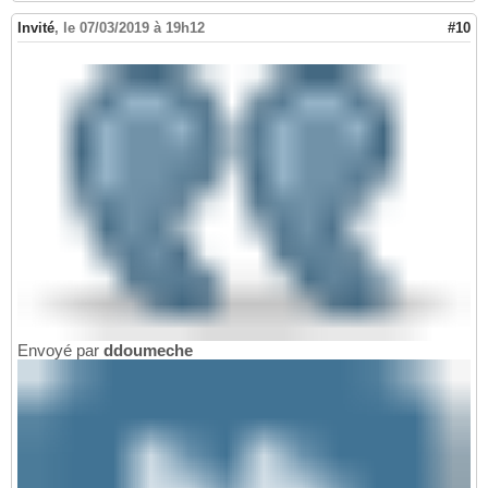
Invité
,
le 07/03/2019 à 19h12
#10
Envoyé par
ddoumeche