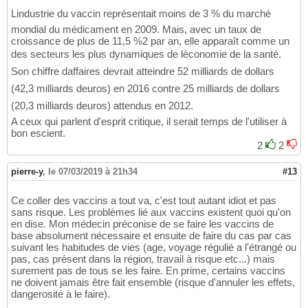
Lindustrie du vaccin représentait moins de 3 % du marché
mondial du médicament en 2009. Mais, avec un taux de
croissance de plus de 11,5 %2 par an, elle apparaît comme un
des secteurs les plus dynamiques de léconomie de la santé.
Son chiffre daffaires devrait atteindre 52 milliards de dollars
(42,3 milliards deuros) en 2016 contre 25 milliards de dollars
(20,3 milliards deuros) attendus en 2012.
A ceux qui parlent d'esprit critique, il serait temps de l'utiliser à
bon escient.
2
2
pierre-y
,
le 07/03/2019 à 21h34
#13
Ce coller des vaccins a tout va, c'est tout autant idiot et pas
sans risque. Les problèmes lié aux vaccins existent quoi qu'on
en dise. Mon médecin préconise de se faire les vaccins de
base absolument nécessaire et ensuite de faire du cas par cas
suivant les habitudes de vies (age, voyage régulié a l'étrangé ou
pas, cas présent dans la région, travail à risque etc...) mais
surement pas de tous se les faire. En prime, certains vaccins
ne doivent jamais être fait ensemble (risque d'annuler les effets,
dangerosité à le faire).