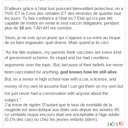
D'ailleurs grâce à l'état tout puissant bienveillant protecteur, on a
l'IVG ET la Crise des retraites ET des émeutes de quartier tout
les jours. Tu fais confiance à l'état toi ? Etat qui n'a pas été
capable de mettre en vente le seul vaccin obligatoire, pendant
plus de
10
ans ? AH AH rire sombre.
Sinon, je ne vois qu'un jeune qui s'oppose à sa mère au risque
de se faire engueuler, quel drame. Mais quand je lis ceci
"As the title explains, my parents think vaccines are some kind
of government scheme. Its stupid and Ive had countless
arguments over the topic. But, because of their beliefs Ive never
been vaccinated for anything,
god knows how Im still alive
.
But, im a senior in high school now with a car, a license, and
money of my own Id assume that I can get them on my own but
Ive just never had a conversation with anyone about the
subject."
J'ai envie de rigoler. D'autant que le taux de mortalité de la
rougeole est anecdotique aux états unis depuis les années 40.
Le véritable risque encouru était une encéphalite à l'âge adulte
(0.1% des cas) ou chez les jeunes enfants (idem).
3
5