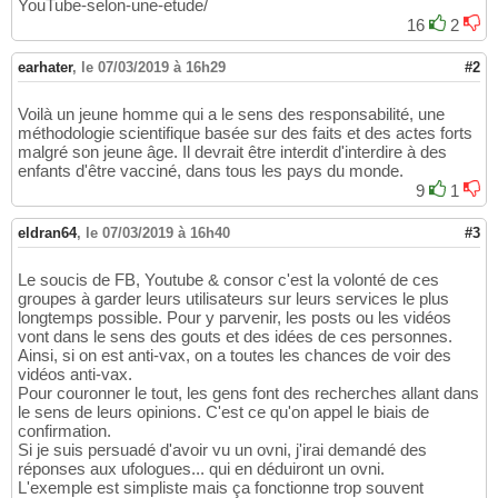
YouTube-selon-une-etude/
16
2
earhater
,
le 07/03/2019 à 16h29
#2
Voilà un jeune homme qui a le sens des responsabilité, une
méthodologie scientifique basée sur des faits et des actes forts
malgré son jeune âge. Il devrait être interdit d'interdire à des
enfants d'être vacciné, dans tous les pays du monde.
9
1
eldran64
,
le 07/03/2019 à 16h40
#3
Le soucis de FB, Youtube & consor c'est la volonté de ces
groupes à garder leurs utilisateurs sur leurs services le plus
longtemps possible. Pour y parvenir, les posts ou les vidéos
vont dans le sens des gouts et des idées de ces personnes.
Ainsi, si on est anti-vax, on a toutes les chances de voir des
vidéos anti-vax.
Pour couronner le tout, les gens font des recherches allant dans
le sens de leurs opinions. C'est ce qu'on appel le biais de
confirmation.
Si je suis persuadé d'avoir vu un ovni, j'irai demandé des
réponses aux ufologues... qui en déduiront un ovni.
L'exemple est simpliste mais ça fonctionne trop souvent