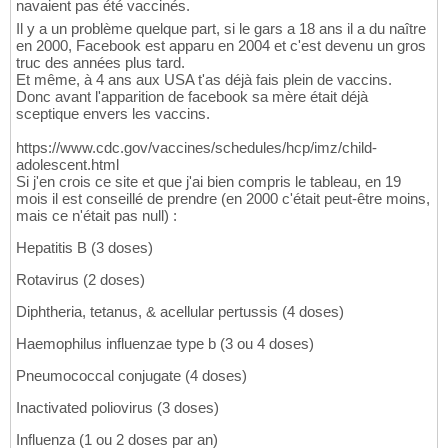
navaient pas été vaccinés.
Il y a un problème quelque part, si le gars a 18 ans il a du naître
en 2000, Facebook est apparu en 2004 et c'est devenu un gros
truc des années plus tard.
Et même, à 4 ans aux USA t'as déjà fais plein de vaccins.
Donc avant l'apparition de facebook sa mère était déjà
sceptique envers les vaccins.
https://www.cdc.gov/vaccines/schedules/hcp/imz/child-
adolescent.html
Si j'en crois ce site et que j'ai bien compris le tableau, en 19
mois il est conseillé de prendre (en 2000 c'était peut-être moins,
mais ce n'était pas null) :
Hepatitis B (3 doses)
Rotavirus (2 doses)
Diphtheria, tetanus, & acellular pertussis (4 doses)
Haemophilus influenzae type b (3 ou 4 doses)
Pneumococcal conjugate (4 doses)
Inactivated poliovirus (3 doses)
Influenza (1 ou 2 doses par an)