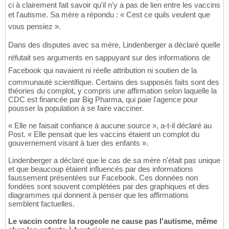
ci à clairement fait savoir qu'il n'y a pas de lien entre les vaccins
et l'autisme. Sa mère a répondu : « Cest ce quils veulent que
vous pensiez ».
Dans des disputes avec sa mère, Lindenberger a déclaré quelle
réfutait ses arguments en sappuyant sur des informations de
Facebook qui navaient ni réelle attribution ni soutien de la
communauté scientifique. Certains des supposés faits sont des
théories du complot, y compris une affirmation selon laquelle la
CDC est financée par Big Pharma, qui paie l'agence pour
pousser la population à se faire vacciner.
« Elle ne faisait confiance à aucune source », a-t-il déclaré au
Post. « Elle pensait que les vaccins étaient un complot du
gouvernement visant à tuer des enfants ».
Lindenberger a déclaré que le cas de sa mère n'était pas unique
et que beaucoup étaient influencés par des informations
faussement présentées sur Facebook. Ces données non
fondées sont souvent complétées par des graphiques et des
diagrammes qui donnent à penser que les affirmations
semblent factuelles.
Le vaccin contre la rougeole ne cause pas l'autisme, même