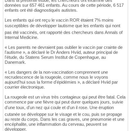
Dans la présente étude, les chercheurs ont examiné des
données sur 657 461 enfants. Au cours de cette période, 6 517
enfants ont été diagnostiqués autistes.
Les enfants qui ont reçu le vaccin ROR étaient 7% moins
susceptibles de développer lautisme que les enfants qui nont
pas été vaccinés, ont rapporté des chercheurs dans Annals of
Internal Medicine.
« Les parents ne devraient pas oublier le vaccin par crainte de
l'autisme », a déclaré le Dr Anders Hviid, auteur principal de
l'étude, du Statens Serum Institut de Copenhague, au
Danemark.
« Les dangers de la non-vaccination comprennent une
recrudescence de la rougeole, comme nous le voyons
aujourd'hui sous la forme d'épidémies », a déclaré Hviid par
courrier électronique.
La rougeole est un virus très contagieux qui peut être fatal. Cela
commence par une fièvre qui peut durer quelques jours, suivie
d'une toux, d'un nez qui coule et d'un il rose. Une éruption
cutanée se développe sur le visage et le cou, puis se propage
au reste du corps. Dans les cas graves, une pneumonie et une
encéphalite, une inflammation du cerveau, peuvent se
développer.