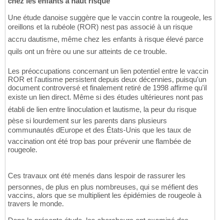
chez les enfants à haut risque
Une étude danoise suggère que le vaccin contre la rougeole, les
oreillons et la rubéole (ROR) nest pas associé à un risque
accru dautisme, même chez les enfants à risque élevé parce
quils ont un frère ou une sur atteints de ce trouble.
Les préoccupations concernant un lien potentiel entre le vaccin
ROR et l'autisme persistent depuis deux décennies, puisqu'un
document controversé et finalement retiré de 1998 affirme qu'il
existe un lien direct. Même si des études ultérieures nont pas
établi de lien entre linoculation et lautisme, la peur du risque
pèse si lourdement sur les parents dans plusieurs
communautés dEurope et des États-Unis que les taux de
vaccination ont été trop bas pour prévenir une flambée de
rougeole.
Ces travaux ont été menés dans lespoir de rassurer les
personnes, de plus en plus nombreuses, qui se méfient des
vaccins, alors que se multiplient les épidémies de rougeole à
travers le monde.