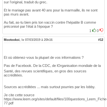
sur l'original, traduit du grec.
Et le mariage pas avant 40 ans pour la marmaille, ils ne sont
pas murs avant.
Au fait, as-tu bien pris ton vaccin contre l'hépatite B comme
préconisé par l'état à l'époque ?
1
0
Mootookoi
,
le 07/03/2019 à 20h16
#12
Et où obtenez-vous la plupart de vos informations ?
Pas de Facebook. De la CDC, de lOrganisation mondiale de la
Santé, des revues scientifiques, en gros des sources
accréditées.
Sources accréditées ... mais surtout pourries par les lobby.
Je cite cette source
https://www.leem.org/sites/default/files/100questions_Leem_Fiche
77.pdf